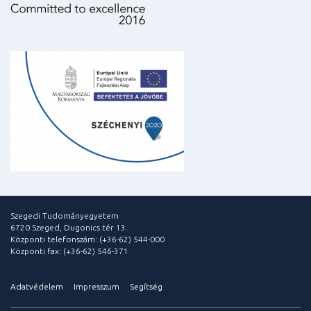
Szegedi Tudományegyetem
6720 Szeged, Dugonics tér 13.
Központi telefonszám: (+36-62) 544-000
Központi fax: (+36-62) 546-371
Adatvédelem
Impresszum
Segítség