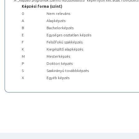
A „
Képzési programok szerinti kurzuskódlista
” képernyőn két adat rövidített
Képzési forma (szint)
0
Nem releváns
A
Alapképzés
B
Bachelorképzés
E
Egységes osztatlan képzés
F
Felsőfokú szakképzés
K
Kiegészítő alapképzés
M
Mesterképzés
P
Doktori képzés
S
Szakirányú továbbképzés
X
Egyéb képzés