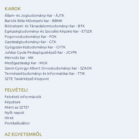
KAROK
Állam- és Jogtudományi Kar - ÁJTK
Bartók Béla Művészeti Kar - BBMK
Bölcsészet- és Társadalomtudományi Kar - BTK
Egészségtudományi és Szociális Képzési Kar - ETSZK
Fogorvostudományi Kar - FOK
Gazdaságtudományi Kar - GTK
Gyógyszerésztudományi Kar - GYTK
Juhász Gyula Pedagógusképző Kar - JGYPK
Mérnöki Kar - MK
Mezőgazdasági Kar - MGK
Szent-Györgyi Albert Orvostudományi Kar - SZAOK
Természettudományi és Informatikai Kar - TTIK
SZTE Tanárképző Központ
FELVÉTELI
Felvételi információk
Képzések
Miért az SZTE?
Nyílt napok
Hírek
Pontkalkulátor
AZ EGYETEMRŐL