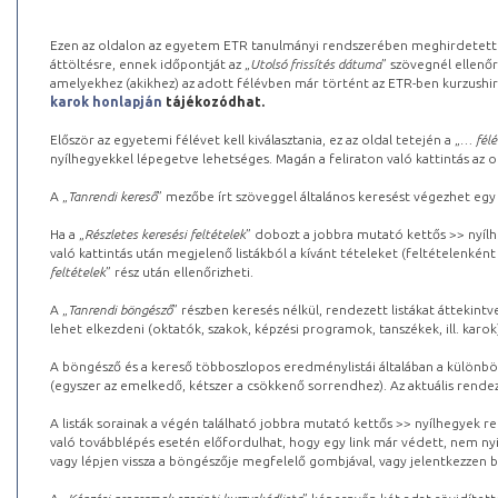
Ezen az oldalon az egyetem ETR tanulmányi rendszerében meghirdetett k
áttöltésre, ennek időpontját az „
Utolsó frissítés dátuma
” szövegnél ellenőr
amelyekhez (akikhez) az adott félévben már történt az ETR-ben kurzushi
karok honlapján
tájékozódhat.
Először az egyetemi félévet kell kiválasztania, ez az oldal tetején a „
… félé
nyílhegyekkel lépegetve lehetséges. Magán a feliraton való kattintás az old
A „
Tanrendi kereső
” mezőbe írt szöveggel általános keresést végezhet egy
Ha a „
Részletes keresési feltételek
” dobozt a jobbra mutató kettős >> nyílh
való kattintás után megjelenő listákból a kívánt tételeket (feltételenként
feltételek
” rész után ellenőrizheti.
A „
Tanrendi böngésző
” részben keresés nélkül, rendezett listákat áttekin
lehet elkezdeni (oktatók, szakok, képzési programok, tanszékek, ill. karok
A böngésző és a kereső többoszlopos eredménylistái általában a különböz
(egyszer az emelkedő, kétszer a csökkenő sorrendhez). Az aktuális rendez
A listák sorainak a végén található jobbra mutató kettős >> nyílhegyek r
való továbblépés esetén előfordulhat, hogy egy link már védett, nem nyi
vagy lépjen vissza a böngészője megfelelő gombjával, vagy jelentkezzen be