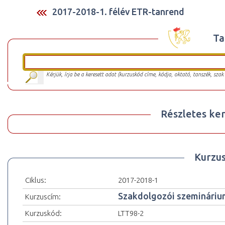
2017-2018-1. félév ETR-tanrend
Ta
Kérjük, írja be a keresett adat (kurzuskód címe, kódja, oktató, tanszék, szak
Részletes ker
Kurzu
Ciklus:
2017-2018-1
Szakdolgozói szemináriu
Kurzuscím:
Kurzuskód:
LTT98-2