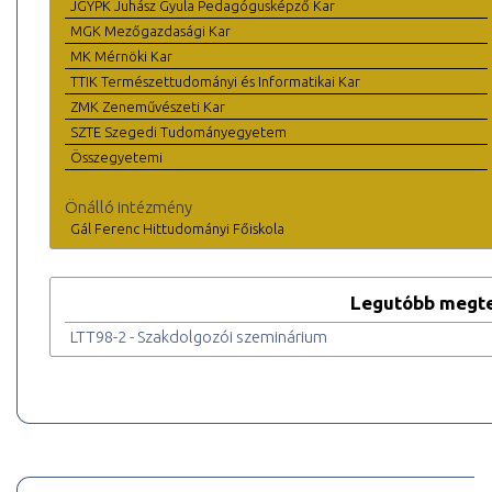
JGYPK Juhász Gyula Pedagógusképző Kar
MGK Mezőgazdasági Kar
MK Mérnöki Kar
TTIK Természettudományi és Informatikai Kar
ZMK Zeneművészeti Kar
SZTE Szegedi Tudományegyetem
Összegyetemi
Önálló intézmény
Gál Ferenc Hittudományi Főiskola
Legutóbb megte
LTT98-2 - Szakdolgozói szeminárium