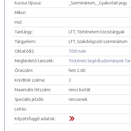
Kurzus típusa:
_Szeminárium, _Gyakorlati jegy
Mikor:
Hol:
Tantárgy:
LTT, Történelem törzstárgyak
Tárgyelem:
LTT, Szakdolgozói szeminárium
Oktató(k):
Tóth Iván
Meghirdető tanszék:
Történeti Segédtudományok Ta
Óraszám:
heti 2.00
Kreditek száma:
2
Maximális létszám:
nincs korlát
Speciális jelzők:
nincsenek
Leírás:
Képzésfüggő adatok: