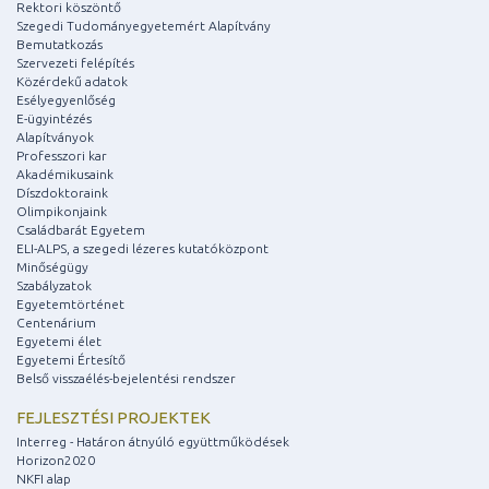
Rektori köszöntő
Szegedi Tudományegyetemért Alapítvány
Bemutatkozás
Szervezeti felépítés
Közérdekű adatok
Esélyegyenlőség
E-ügyintézés
Alapítványok
Professzori kar
Akadémikusaink
Díszdoktoraink
Olimpikonjaink
Családbarát Egyetem
ELI-ALPS, a szegedi lézeres kutatóközpont
Minőségügy
Szabályzatok
Egyetemtörténet
Centenárium
Egyetemi élet
Egyetemi Értesítő
Belső visszaélés-bejelentési rendszer
FEJLESZTÉSI PROJEKTEK
Interreg - Határon átnyúló együttműködések
Horizon2020
NKFI alap