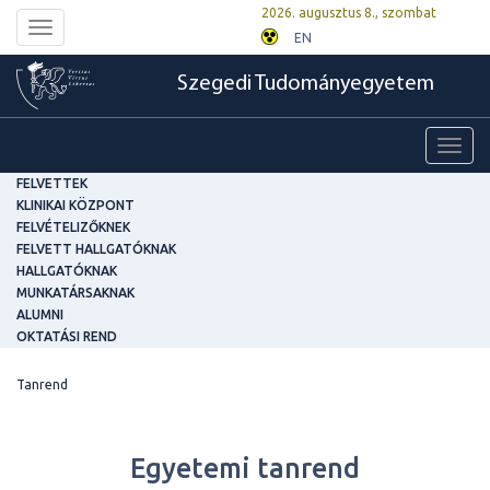
2026. augusztus 8., szombat
Toggle
EN
navigation
Szegedi Tudományegyetem
Toggl
navig
FELVETTEK
KLINIKAI KÖZPONT
FELVÉTELIZŐKNEK
FELVETT HALLGATÓKNAK
HALLGATÓKNAK
MUNKATÁRSAKNAK
ALUMNI
OKTATÁSI REND
Tanrend
Egyetemi tanrend