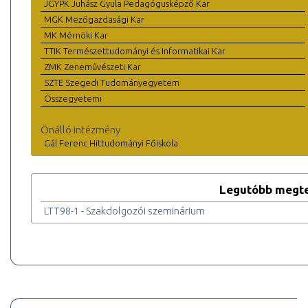
JGYPK Juhász Gyula Pedagógusképző Kar
MGK Mezőgazdasági Kar
MK Mérnöki Kar
TTIK Természettudományi és Informatikai Kar
ZMK Zeneművészeti Kar
SZTE Szegedi Tudományegyetem
Összegyetemi
Önálló intézmény
Gál Ferenc Hittudományi Főiskola
Legutóbb megte
LTT98-1 - Szakdolgozói szeminárium