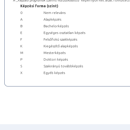
A „
Képzési programok szerinti kurzuskódlista
” képernyőn két adat rövidített
Képzési forma (szint)
0
Nem releváns
A
Alapképzés
B
Bachelorképzés
E
Egységes osztatlan képzés
F
Felsőfokú szakképzés
K
Kiegészítő alapképzés
M
Mesterképzés
P
Doktori képzés
S
Szakirányú továbbképzés
X
Egyéb képzés