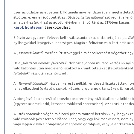
Ezen az oldalon az egyetem ETR tanulmányi rendszerében meghirdetett k
áttöltésre, ennek időpontját az „
Utolsó frissítés dátuma
” szövegnél ellenőr
amelyekhez (akikhez) az adott félévben már történt az ETR-ben kurzushi
karok honlapján
tájékozódhat.
Először az egyetemi félévet kell kiválasztania, ez az oldal tetején a „
… félé
nyílhegyekkel lépegetve lehetséges. Magán a feliraton való kattintás az old
A „
Tanrendi kereső
” mezőbe írt szöveggel általános keresést végezhet egy
Ha a „
Részletes keresési feltételek
” dobozt a jobbra mutató kettős >> nyílh
való kattintás után megjelenő listákból a kívánt tételeket (feltételenként
feltételek
” rész után ellenőrizheti.
A „
Tanrendi böngésző
” részben keresés nélkül, rendezett listákat áttekin
lehet elkezdeni (oktatók, szakok, képzési programok, tanszékek, ill. karok
A böngésző és a kereső többoszlopos eredménylistái általában a különböz
(egyszer az emelkedő, kétszer a csökkenő sorrendhez). Az aktuális rendez
A listák sorainak a végén található jobbra mutató kettős >> nyílhegyek r
való továbblépés esetén előfordulhat, hogy egy link már védett, nem nyi
vagy lépjen vissza a böngészője megfelelő gombjával, vagy jelentkezzen be