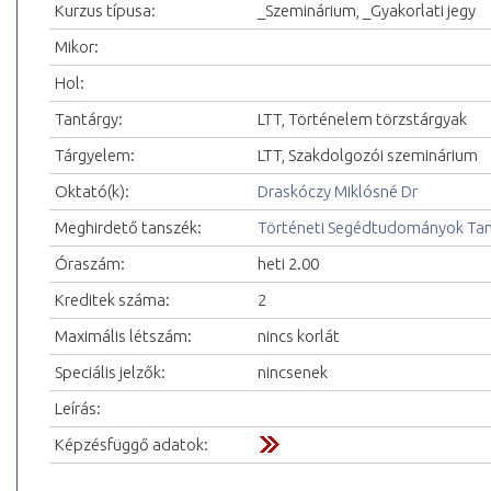
Kurzus típusa:
_Szeminárium, _Gyakorlati jegy
Mikor:
Hol:
Tantárgy:
LTT, Történelem törzstárgyak
Tárgyelem:
LTT, Szakdolgozói szeminárium
Oktató(k):
Draskóczy Miklósné Dr
Meghirdető tanszék:
Történeti Segédtudományok Ta
Óraszám:
heti 2.00
Kreditek száma:
2
Maximális létszám:
nincs korlát
Speciális jelzők:
nincsenek
Leírás:
Képzésfüggő adatok: