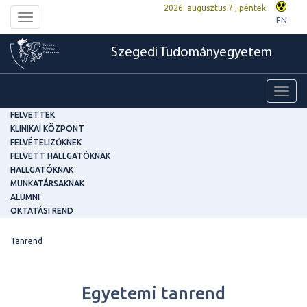
2026. augusztus 7., péntek
Toggle
EN
navigation
Szegedi Tudományegyetem
Toggl
navig
FELVETTEK
KLINIKAI KÖZPONT
FELVÉTELIZŐKNEK
FELVETT HALLGATÓKNAK
HALLGATÓKNAK
MUNKATÁRSAKNAK
ALUMNI
OKTATÁSI REND
Tanrend
Egyetemi tanrend