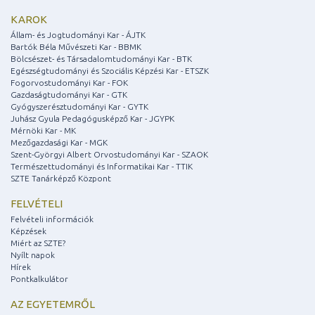
KAROK
Állam- és Jogtudományi Kar - ÁJTK
Bartók Béla Művészeti Kar - BBMK
Bölcsészet- és Társadalomtudományi Kar - BTK
Egészségtudományi és Szociális Képzési Kar - ETSZK
Fogorvostudományi Kar - FOK
Gazdaságtudományi Kar - GTK
Gyógyszerésztudományi Kar - GYTK
Juhász Gyula Pedagógusképző Kar - JGYPK
Mérnöki Kar - MK
Mezőgazdasági Kar - MGK
Szent-Györgyi Albert Orvostudományi Kar - SZAOK
Természettudományi és Informatikai Kar - TTIK
SZTE Tanárképző Központ
FELVÉTELI
Felvételi információk
Képzések
Miért az SZTE?
Nyílt napok
Hírek
Pontkalkulátor
AZ EGYETEMRŐL