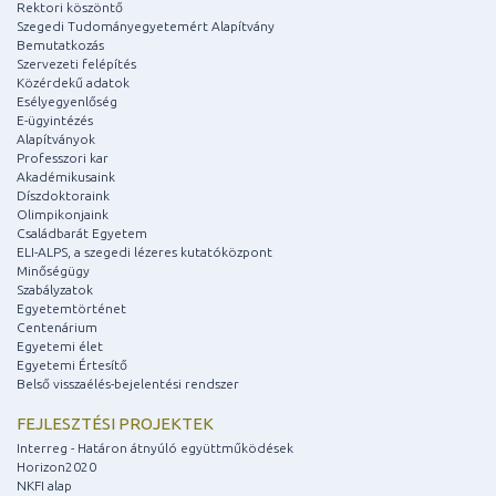
Rektori köszöntő
Szegedi Tudományegyetemért Alapítvány
Bemutatkozás
Szervezeti felépítés
Közérdekű adatok
Esélyegyenlőség
E-ügyintézés
Alapítványok
Professzori kar
Akadémikusaink
Díszdoktoraink
Olimpikonjaink
Családbarát Egyetem
ELI-ALPS, a szegedi lézeres kutatóközpont
Minőségügy
Szabályzatok
Egyetemtörténet
Centenárium
Egyetemi élet
Egyetemi Értesítő
Belső visszaélés-bejelentési rendszer
FEJLESZTÉSI PROJEKTEK
Interreg - Határon átnyúló együttműködések
Horizon2020
NKFI alap