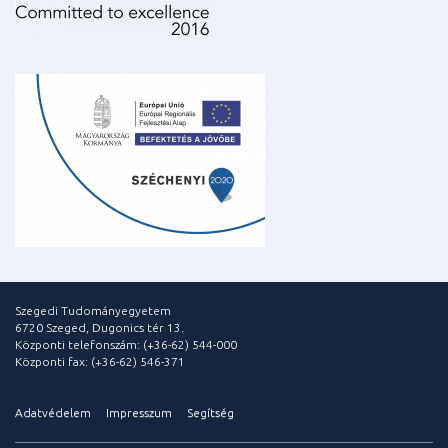
Szegedi Tudományegyetem
6720 Szeged, Dugonics tér 13.
Központi telefonszám: (+36-62) 544-000
Központi fax: (+36-62) 546-371
Adatvédelem
Impresszum
Segítség