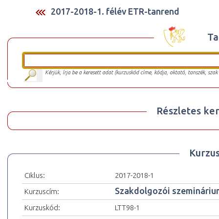
2017-2018-1. félév ETR-tanrend
Ta
Kérjük, írja be a keresett adat (kurzuskód címe, kódja, oktató, tanszék, szak
Részletes ker
Kurzu
Ciklus:
2017-2018-1
Szakdolgozói szemináriu
Kurzuscím:
Kurzuskód:
LTT98-1