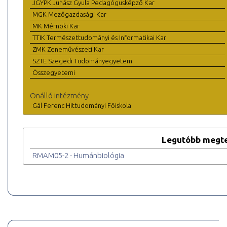
JGYPK Juhász Gyula Pedagógusképző Kar
MGK Mezőgazdasági Kar
MK Mérnöki Kar
TTIK Természettudományi és Informatikai Kar
ZMK Zeneművészeti Kar
SZTE Szegedi Tudományegyetem
Összegyetemi
Önálló intézmény
Gál Ferenc Hittudományi Főiskola
Legutóbb megte
RMAM05-2 - Humánbiológia