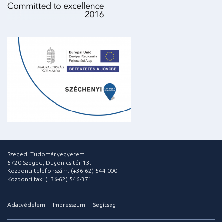
Szegedi Tudományegyetem
6720 Szeged, Dugonics tér 13.
Központi telefonszám: (+36-62) 544-000
Központi fax: (+36-62) 546-371
Adatvédelem
Impresszum
Segítség