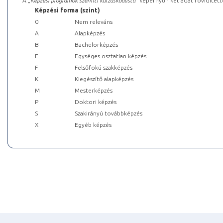
A „
Képzési programok szerinti kurzuskódlista
” képernyőn két adat rövidített
Képzési forma (szint)
0
Nem releváns
A
Alapképzés
B
Bachelorképzés
E
Egységes osztatlan képzés
F
Felsőfokú szakképzés
K
Kiegészítő alapképzés
M
Mesterképzés
P
Doktori képzés
S
Szakirányú továbbképzés
X
Egyéb képzés