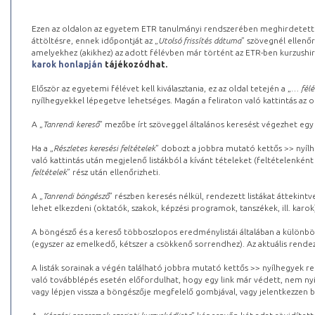
Ezen az oldalon az egyetem ETR tanulmányi rendszerében meghirdetett k
áttöltésre, ennek időpontját az „
Utolsó frissítés dátuma
” szövegnél ellenőr
amelyekhez (akikhez) az adott félévben már történt az ETR-ben kurzushi
karok honlapján
tájékozódhat.
Először az egyetemi félévet kell kiválasztania, ez az oldal tetején a „
… félé
nyílhegyekkel lépegetve lehetséges. Magán a feliraton való kattintás az old
A „
Tanrendi kereső
” mezőbe írt szöveggel általános keresést végezhet egy
Ha a „
Részletes keresési feltételek
” dobozt a jobbra mutató kettős >> nyílh
való kattintás után megjelenő listákból a kívánt tételeket (feltételenként
feltételek
” rész után ellenőrizheti.
A „
Tanrendi böngésző
” részben keresés nélkül, rendezett listákat áttekin
lehet elkezdeni (oktatók, szakok, képzési programok, tanszékek, ill. karok
A böngésző és a kereső többoszlopos eredménylistái általában a különböz
(egyszer az emelkedő, kétszer a csökkenő sorrendhez). Az aktuális rendez
A listák sorainak a végén található jobbra mutató kettős >> nyílhegyek r
való továbblépés esetén előfordulhat, hogy egy link már védett, nem nyi
vagy lépjen vissza a böngészője megfelelő gombjával, vagy jelentkezzen be