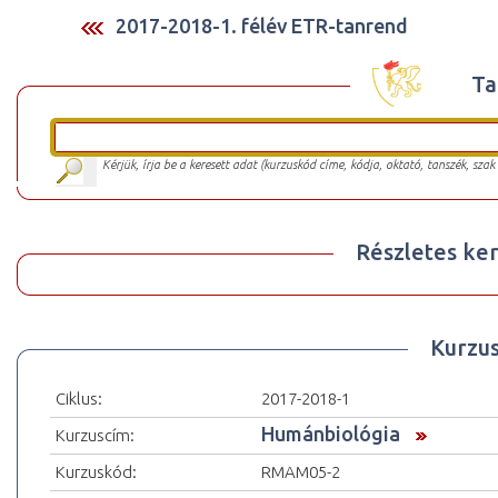
2017-2018-1. félév ETR-tanrend
Ta
Kérjük, írja be a keresett adat (kurzuskód címe, kódja, oktató, tanszék, szak
Részletes ker
Kurzu
Ciklus:
2017-2018-1
Humánbiológia
Kurzuscím:
Kurzuskód:
RMAM05-2