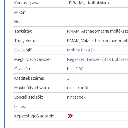
Kurzus típusa:
_Előadás, _Kollokvium
Mikor:
Hol:
Tantárgy:
RMAM, Archaeometria melléksza
Tárgyelem:
RMAM, Választható archaeometri
Oktató(k):
Molnár Erika Dr.
Meghirdető tanszék:
Régészeti Tanszék
(
BTK Bölcsés
Óraszám:
heti 2.00
Kreditek száma:
3
Maximális létszám:
nincs korlát
Speciális jelzők:
nincsenek
Leírás:
Képzésfüggő adatok: