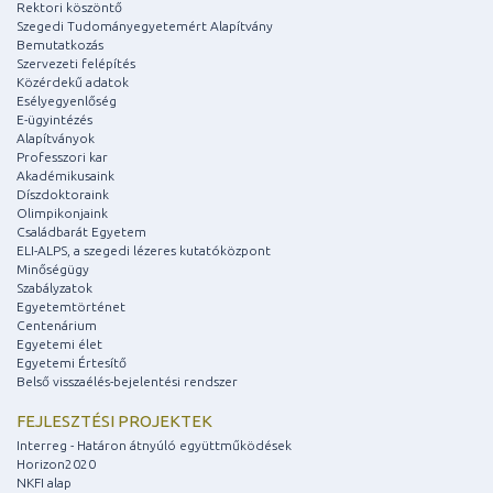
Rektori köszöntő
Szegedi Tudományegyetemért Alapítvány
Bemutatkozás
Szervezeti felépítés
Közérdekű adatok
Esélyegyenlőség
E-ügyintézés
Alapítványok
Professzori kar
Akadémikusaink
Díszdoktoraink
Olimpikonjaink
Családbarát Egyetem
ELI-ALPS, a szegedi lézeres kutatóközpont
Minőségügy
Szabályzatok
Egyetemtörténet
Centenárium
Egyetemi élet
Egyetemi Értesítő
Belső visszaélés-bejelentési rendszer
FEJLESZTÉSI PROJEKTEK
Interreg - Határon átnyúló együttműködések
Horizon2020
NKFI alap