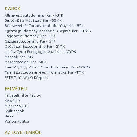
KAROK
Állam- és Jogtudományi Kar - ÁJTK
Bartók Béla Művészeti Kar - BBMK
Bölcsészet- és Társadalomtudományi Kar - BTK
Egészségtudományi és Szociális Képzési Kar - ETSZK
Fogorvostudományi Kar - FOK
Gazdaságtudományi Kar - GTK
Gyógyszerésztudományi Kar - GYTK
Juhász Gyula Pedagógusképző Kar - JGYPK
Mérnöki Kar - MK
Mezőgazdasági Kar - MGK
Szent-Györgyi Albert Orvostudományi Kar - SZAOK
Természettudományi és Informatikai Kar - TTIK
SZTE Tanárképző Központ
FELVÉTELI
Felvételi információk
Képzések
Miért az SZTE?
Nyílt napok
Hírek
Pontkalkulátor
AZ EGYETEMRŐL