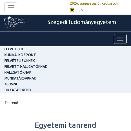
2026. augusztus 6., csütörtök
Toggle
EN
navigation
Szegedi Tudományegyetem
Toggl
navig
FELVETTEK
KLINIKAI KÖZPONT
FELVÉTELIZŐKNEK
FELVETT HALLGATÓKNAK
HALLGATÓKNAK
MUNKATÁRSAKNAK
ALUMNI
OKTATÁSI REND
Tanrend
Egyetemi tanrend