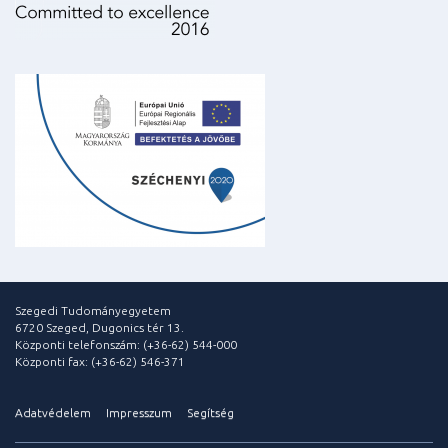
Szegedi Tudományegyetem
6720 Szeged, Dugonics tér 13.
Központi telefonszám: (+36-62) 544-000
Központi fax: (+36-62) 546-371
Adatvédelem
Impresszum
Segítség