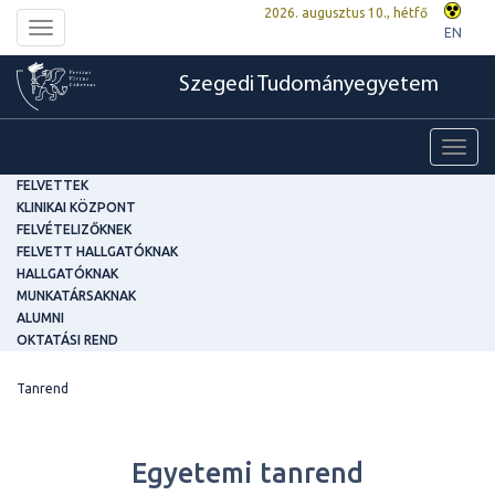
2026. augusztus 10., hétfő
Toggle
EN
navigation
Szegedi Tudományegyetem
Toggl
navig
FELVETTEK
KLINIKAI KÖZPONT
FELVÉTELIZŐKNEK
FELVETT HALLGATÓKNAK
HALLGATÓKNAK
MUNKATÁRSAKNAK
ALUMNI
OKTATÁSI REND
Tanrend
Egyetemi tanrend