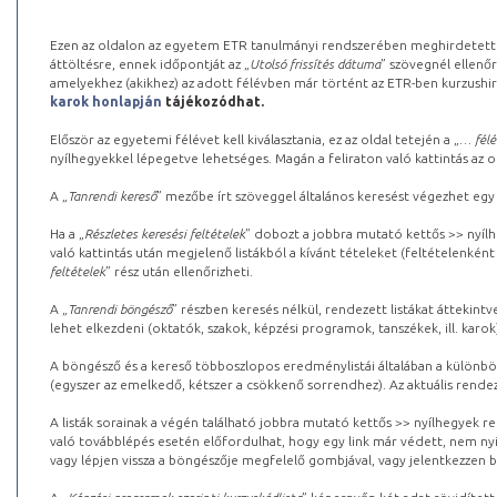
Ezen az oldalon az egyetem ETR tanulmányi rendszerében meghirdetett k
áttöltésre, ennek időpontját az „
Utolsó frissítés dátuma
” szövegnél ellenőr
amelyekhez (akikhez) az adott félévben már történt az ETR-ben kurzushi
karok honlapján
tájékozódhat.
Először az egyetemi félévet kell kiválasztania, ez az oldal tetején a „
… félé
nyílhegyekkel lépegetve lehetséges. Magán a feliraton való kattintás az old
A „
Tanrendi kereső
” mezőbe írt szöveggel általános keresést végezhet egy
Ha a „
Részletes keresési feltételek
” dobozt a jobbra mutató kettős >> nyílh
való kattintás után megjelenő listákból a kívánt tételeket (feltételenként
feltételek
” rész után ellenőrizheti.
A „
Tanrendi böngésző
” részben keresés nélkül, rendezett listákat áttekin
lehet elkezdeni (oktatók, szakok, képzési programok, tanszékek, ill. karok
A böngésző és a kereső többoszlopos eredménylistái általában a különböz
(egyszer az emelkedő, kétszer a csökkenő sorrendhez). Az aktuális rendez
A listák sorainak a végén található jobbra mutató kettős >> nyílhegyek r
való továbblépés esetén előfordulhat, hogy egy link már védett, nem nyi
vagy lépjen vissza a böngészője megfelelő gombjával, vagy jelentkezzen be