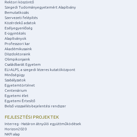
Rektori köszöntő
Szegedi Tudományegyetemért Alapítvány
Bemutatkozás
Szervezeti felépítés
Közérdekű adatok
Esélyegyenlőség
E-ügyintézés
Alapítványok
Professzori kar
Akadémikusaink
Díszdoktoraink
Olimpikonjaink
Családbarát Egyetem
ELI-ALPS, a szegedi lézeres kutatóközpont
Minőségügy
Szabályzatok
Egyetemtörténet
Centenárium
Egyetemi élet
Egyetemi Értesítő
Belső visszaélés-bejelentési rendszer
FEJLESZTÉSI PROJEKTEK
Interreg - Határon átnyúló együttműködések
Horizon2020
NKFI alap