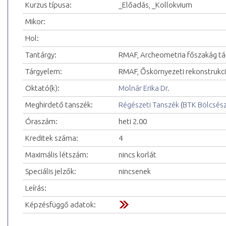
Kurzus típusa:
_Előadás, _Kollokvium
Mikor:
Hol:
Tantárgy:
RMAF, Archeometria főszakág tá
Tárgyelem:
RMAF, Őskörnyezeti rekonstrukci
Oktató(k):
Molnár Erika Dr.
Meghirdető tanszék:
Régészeti Tanszék
(
BTK Bölcsés
Óraszám:
heti 2.00
Kreditek száma:
4
Maximális létszám:
nincs korlát
Speciális jelzők:
nincsenek
Leírás:
Képzésfüggő adatok: