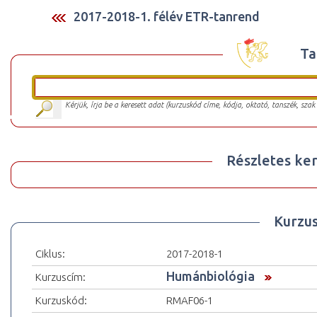
2017-2018-1. félév ETR-tanrend
Ta
Kérjük, írja be a keresett adat (kurzuskód címe, kódja, oktató, tanszék, szak
Részletes ker
Kurzu
Ciklus:
2017-2018-1
Humánbiológia
Kurzuscím:
Kurzuskód:
RMAF06-1