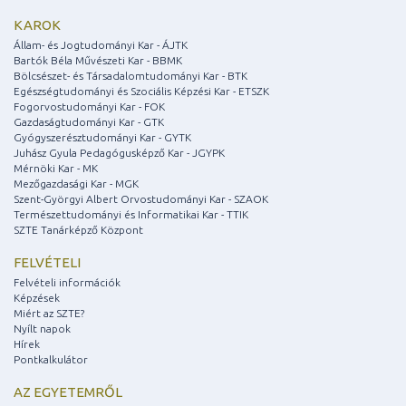
KAROK
Állam- és Jogtudományi Kar - ÁJTK
Bartók Béla Művészeti Kar - BBMK
Bölcsészet- és Társadalomtudományi Kar - BTK
Egészségtudományi és Szociális Képzési Kar - ETSZK
Fogorvostudományi Kar - FOK
Gazdaságtudományi Kar - GTK
Gyógyszerésztudományi Kar - GYTK
Juhász Gyula Pedagógusképző Kar - JGYPK
Mérnöki Kar - MK
Mezőgazdasági Kar - MGK
Szent-Györgyi Albert Orvostudományi Kar - SZAOK
Természettudományi és Informatikai Kar - TTIK
SZTE Tanárképző Központ
FELVÉTELI
Felvételi információk
Képzések
Miért az SZTE?
Nyílt napok
Hírek
Pontkalkulátor
AZ EGYETEMRŐL