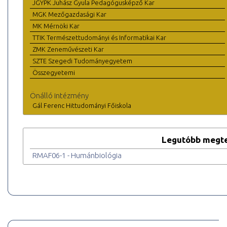
JGYPK Juhász Gyula Pedagógusképző Kar
MGK Mezőgazdasági Kar
MK Mérnöki Kar
TTIK Természettudományi és Informatikai Kar
ZMK Zeneművészeti Kar
SZTE Szegedi Tudományegyetem
Összegyetemi
Önálló intézmény
Gál Ferenc Hittudományi Főiskola
Legutóbb megte
RMAF06-1 - Humánbiológia