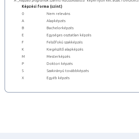
A „
Képzési programok szerinti kurzuskódlista
” képernyőn két adat rövidített
Képzési forma (szint)
0
Nem releváns
A
Alapképzés
B
Bachelorképzés
E
Egységes osztatlan képzés
F
Felsőfokú szakképzés
K
Kiegészítő alapképzés
M
Mesterképzés
P
Doktori képzés
S
Szakirányú továbbképzés
X
Egyéb képzés