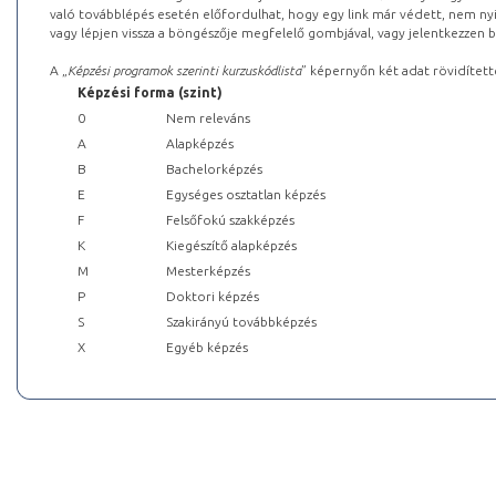
való továbblépés esetén előfordulhat, hogy egy link már védett, nem nyi
vagy lépjen vissza a böngészője megfelelő gombjával, vagy jelentkezzen be
A „
Képzési programok szerinti kurzuskódlista
” képernyőn két adat rövidített
Képzési forma (szint)
0
Nem releváns
A
Alapképzés
B
Bachelorképzés
E
Egységes osztatlan képzés
F
Felsőfokú szakképzés
K
Kiegészítő alapképzés
M
Mesterképzés
P
Doktori képzés
S
Szakirányú továbbképzés
X
Egyéb képzés