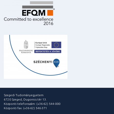
Szegedi Tudományegyetem
6720 Szeged, Dugonics tér 13.
Központi telefonszám: (+36-62) 544-000
Központi fax: (+36-62) 546-371