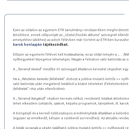
Ezen az oldalon az egyetem ETR tanulmányi rendszerében meghirdetett k
áttöltésre, ennek időpontját az „
Utolsó frissítés dátuma
” szövegnél ellenőr
amelyekhez (akikhez) az adott félévben már történt az ETR-ben kurzushi
karok honlapján
tájékozódhat.
Először az egyetemi félévet kell kiválasztania, ez az oldal tetején a „
… félé
nyílhegyekkel lépegetve lehetséges. Magán a feliraton való kattintás az old
A „
Tanrendi kereső
” mezőbe írt szöveggel általános keresést végezhet egy
Ha a „
Részletes keresési feltételek
” dobozt a jobbra mutató kettős >> nyílh
való kattintás után megjelenő listákból a kívánt tételeket (feltételenként
feltételek
” rész után ellenőrizheti.
A „
Tanrendi böngésző
” részben keresés nélkül, rendezett listákat áttekin
lehet elkezdeni (oktatók, szakok, képzési programok, tanszékek, ill. karok
A böngésző és a kereső többoszlopos eredménylistái általában a különböz
(egyszer az emelkedő, kétszer a csökkenő sorrendhez). Az aktuális rendez
A listák sorainak a végén található jobbra mutató kettős >> nyílhegyek r