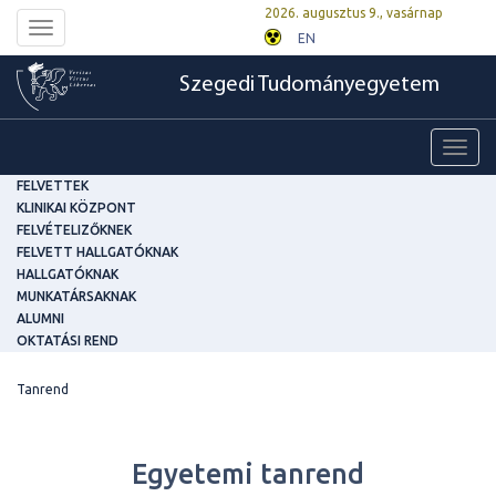
2026. augusztus 9., vasárnap
Toggle
EN
navigation
Szegedi Tudományegyetem
Toggl
navig
FELVETTEK
KLINIKAI KÖZPONT
FELVÉTELIZŐKNEK
FELVETT HALLGATÓKNAK
HALLGATÓKNAK
MUNKATÁRSAKNAK
ALUMNI
OKTATÁSI REND
Tanrend
Egyetemi tanrend