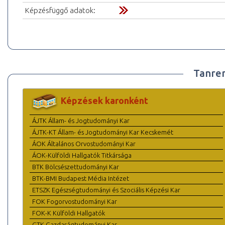
Képzésfüggő adatok:
Tanre
Képzések karonként
ÁJTK Állam- és Jogtudományi Kar
ÁJTK-KT Állam- és Jogtudományi Kar Kecskemét
ÁOK Általános Orvostudományi Kar
ÁOK-Külföldi Hallgatók Titkársága
BTK Bölcsészettudományi Kar
BTK-BMI Budapest Média Intézet
ETSZK Egészségtudományi és Szociális Képzési Kar
FOK Fogorvostudományi Kar
FOK-K Külföldi Hallgatók
GTK Gazdaságtudományi Kar