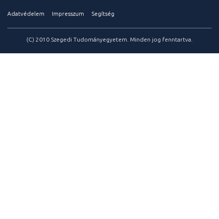
Adatvédelem
Impresszum
Segítség
(C) 2010 Szegedi Tudományegyetem. Minden jog fenntartva.