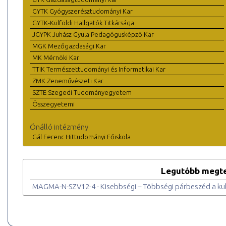
GYTK Gyógyszerésztudományi Kar
GYTK-Külföldi Hallgatók Titkársága
JGYPK Juhász Gyula Pedagógusképző Kar
MGK Mezőgazdasági Kar
MK Mérnöki Kar
TTIK Természettudományi és Informatikai Kar
ZMK Zeneművészeti Kar
SZTE Szegedi Tudományegyetem
Összegyetemi
Önálló intézmény
Gál Ferenc Hittudományi Főiskola
Legutóbb megte
MAGMA-N-SZV12-4 - Kisebbségi – Többségi párbeszéd a kul