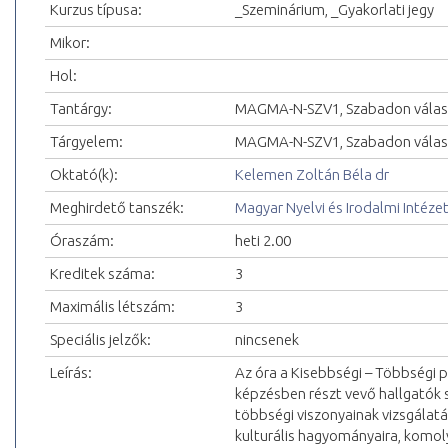
Kurzus típusa:
_Szeminárium, _Gyakorlati jegy
Mikor:
Hol:
Tantárgy:
MAGMA-N-SZV1, Szabadon válas
Tárgyelem:
MAGMA-N-SZV1, Szabadon választ
Oktató(k):
Kelemen Zoltán Béla dr
Meghirdető tanszék:
Magyar Nyelvi és Irodalmi Intéze
Óraszám:
heti 2.00
Kreditek száma:
3
Maximális létszám:
3
Speciális jelzők:
nincsenek
Leírás:
Az óra a Kisebbségi – Többségi 
képzésben részt vevő hallgatók 
többségi viszonyainak vizsgálat
kulturális hagyományaira, komoly