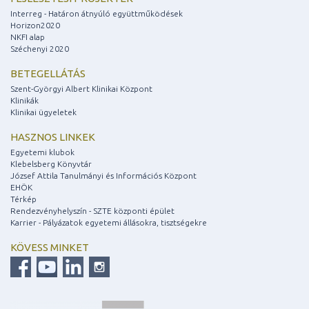
Interreg - Határon átnyúló együttműködések
Horizon2020
NKFI alap
Széchenyi 2020
BETEGELLÁTÁS
Szent-Györgyi Albert Klinikai Központ
Klinikák
Klinikai ügyeletek
HASZNOS LINKEK
Egyetemi klubok
Klebelsberg Könyvtár
József Attila Tanulmányi és Információs Központ
EHÖK
Térkép
Rendezvényhelyszín - SZTE központi épület
Karrier - Pályázatok egyetemi állásokra, tisztségekre
KÖVESS MINKET