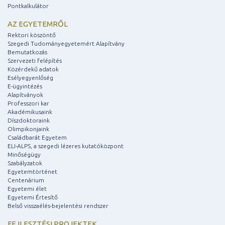
Pontkalkulátor
AZ EGYETEMRŐL
Rektori köszöntő
Szegedi Tudományegyetemért Alapítvány
Bemutatkozás
Szervezeti felépítés
Közérdekű adatok
Esélyegyenlőség
E-ügyintézés
Alapítványok
Professzori kar
Akadémikusaink
Díszdoktoraink
Olimpikonjaink
Családbarát Egyetem
ELI-ALPS, a szegedi lézeres kutatóközpont
Minőségügy
Szabályzatok
Egyetemtörténet
Centenárium
Egyetemi élet
Egyetemi Értesítő
Belső visszaélés-bejelentési rendszer
FEJLESZTÉSI PROJEKTEK