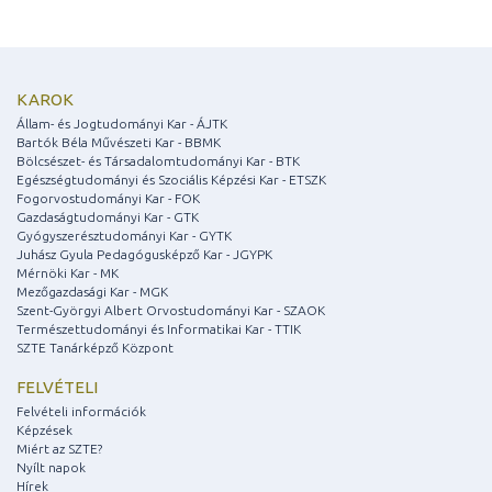
KAROK
Állam- és Jogtudományi Kar - ÁJTK
Bartók Béla Művészeti Kar - BBMK
Bölcsészet- és Társadalomtudományi Kar - BTK
Egészségtudományi és Szociális Képzési Kar - ETSZK
Fogorvostudományi Kar - FOK
Gazdaságtudományi Kar - GTK
Gyógyszerésztudományi Kar - GYTK
Juhász Gyula Pedagógusképző Kar - JGYPK
Mérnöki Kar - MK
Mezőgazdasági Kar - MGK
Szent-Györgyi Albert Orvostudományi Kar - SZAOK
Természettudományi és Informatikai Kar - TTIK
SZTE Tanárképző Központ
FELVÉTELI
Felvételi információk
Képzések
Miért az SZTE?
Nyílt napok
Hírek