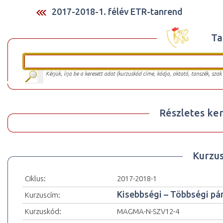
2017-2018-1. félév ETR-tanrend
Ta
Kérjük, írja be a keresett adat (kurzuskód címe, kódja, oktató, tanszék, szak
Részletes ker
Kurzu
Ciklus:
2017-2018-1
Kisebbségi – Többségi pá
Kurzuscím:
Kurzuskód:
MAGMA-N-SZV12-4