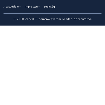
Adatvédelem
Impresszum
Segítség
(C) 2010 Szegedi Tudományegyetem. Minden jog fenntartva.