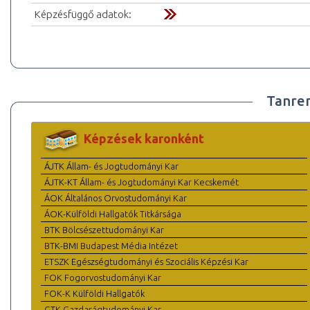
Képzésfüggő adatok:
Tanre
Képzések karonként
ÁJTK Állam- és Jogtudományi Kar
ÁJTK-KT Állam- és Jogtudományi Kar Kecskemét
ÁOK Általános Orvostudományi Kar
ÁOK-Külföldi Hallgatók Titkársága
BTK Bölcsészettudományi Kar
BTK-BMI Budapest Média Intézet
ETSZK Egészségtudományi és Szociális Képzési Kar
FOK Fogorvostudományi Kar
FOK-K Külföldi Hallgatók
GTK Gazdaságtudományi Kar