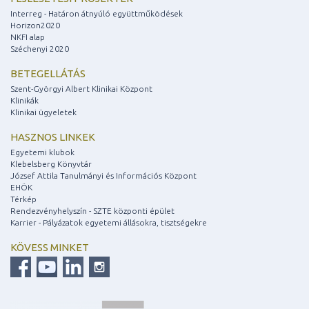
Interreg - Határon átnyúló együttműködések
Horizon2020
NKFI alap
Széchenyi 2020
BETEGELLÁTÁS
Szent-Györgyi Albert Klinikai Központ
Klinikák
Klinikai ügyeletek
HASZNOS LINKEK
Egyetemi klubok
Klebelsberg Könyvtár
József Attila Tanulmányi és Információs Központ
EHÖK
Térkép
Rendezvényhelyszín - SZTE központi épület
Karrier - Pályázatok egyetemi állásokra, tisztségekre
KÖVESS MINKET