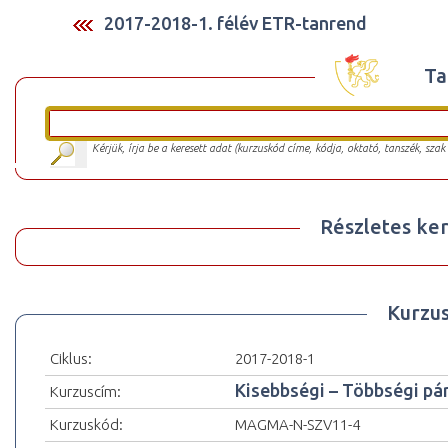
2017-2018-1. félév ETR-tanrend
Ta
Kérjük, írja be a keresett adat (kurzuskód címe, kódja, oktató, tanszék, szak
Részletes ker
Kurzu
Ciklus:
2017-2018-1
Kisebbségi – Többségi pá
Kurzuscím:
Kurzuskód:
MAGMA-N-SZV11-4