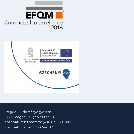
Szegedi Tudományegyetem
6720 Szeged, Dugonics tér 13.
Központi telefonszám: (+36-62) 544-000
Központi fax: (+36-62) 546-371