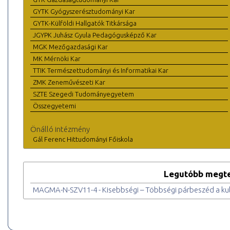
GYTK Gyógyszerésztudományi Kar
GYTK-Külföldi Hallgatók Titkársága
JGYPK Juhász Gyula Pedagógusképző Kar
MGK Mezőgazdasági Kar
MK Mérnöki Kar
TTIK Természettudományi és Informatikai Kar
ZMK Zeneművészeti Kar
SZTE Szegedi Tudományegyetem
Összegyetemi
Önálló intézmény
Gál Ferenc Hittudományi Főiskola
Legutóbb megte
MAGMA-N-SZV11-4 - Kisebbségi – Többségi párbeszéd a kul