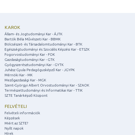
KAROK
Állam- és Jogtudományi Kar - ÁJTK
Bartók Béla Művészeti Kar - BBMK
Bölcsészet- és Társadalomtudományi Kar - BTK
Egészségtudományi és Szociális Képzési Kar - ETSZK
Fogorvostudományi Kar - FOK
Gazdaságtudományi Kar - GTK
Gyógyszerésztudományi Kar - GYTK
Juhász Gyula Pedagógusképző Kar - JGYPK
Mérnöki Kar - MK
Mezőgazdasági Kar - MGK
Szent-Györgyi Albert Orvostudományi Kar - SZAOK
Természettudományi és Informatikai Kar - TTIK
SZTE Tanárképző Központ
FELVÉTELI
Felvételi információk
Képzések
Miért az SZTE?
Nyílt napok
Hírek