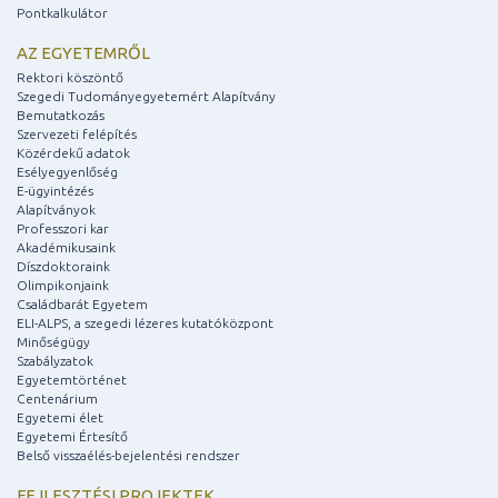
Pontkalkulátor
AZ EGYETEMRŐL
Rektori köszöntő
Szegedi Tudományegyetemért Alapítvány
Bemutatkozás
Szervezeti felépítés
Közérdekű adatok
Esélyegyenlőség
E-ügyintézés
Alapítványok
Professzori kar
Akadémikusaink
Díszdoktoraink
Olimpikonjaink
Családbarát Egyetem
ELI-ALPS, a szegedi lézeres kutatóközpont
Minőségügy
Szabályzatok
Egyetemtörténet
Centenárium
Egyetemi élet
Egyetemi Értesítő
Belső visszaélés-bejelentési rendszer
FEJLESZTÉSI PROJEKTEK