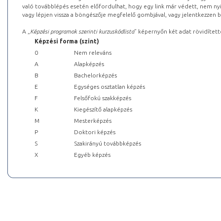
való továbblépés esetén előfordulhat, hogy egy link már védett, nem nyi
vagy lépjen vissza a böngészője megfelelő gombjával, vagy jelentkezzen be
A „
Képzési programok szerinti kurzuskódlista
” képernyőn két adat rövidített
Képzési forma (szint)
0
Nem releváns
A
Alapképzés
B
Bachelorképzés
E
Egységes osztatlan képzés
F
Felsőfokú szakképzés
K
Kiegészítő alapképzés
M
Mesterképzés
P
Doktori képzés
S
Szakirányú továbbképzés
X
Egyéb képzés