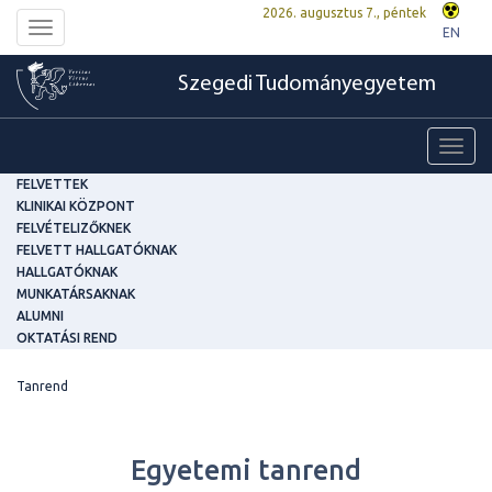
2026. augusztus 7., péntek
Toggle
EN
navigation
Szegedi Tudományegyetem
Toggl
navig
FELVETTEK
KLINIKAI KÖZPONT
FELVÉTELIZŐKNEK
FELVETT HALLGATÓKNAK
HALLGATÓKNAK
MUNKATÁRSAKNAK
ALUMNI
OKTATÁSI REND
Tanrend
Egyetemi tanrend