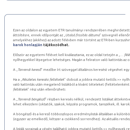
Ezen az oldalon az egyetem ETR tanulmányi rendszerében meghirdetett k
áttöltésre, ennek időpontját az „
Utolsó frissítés dátuma
” szövegnél ellenőr
amelyekhez (akikhez) az adott félévben már történt az ETR-ben kurzushi
karok honlapján
tájékozódhat.
Először az egyetemi félévet kell kiválasztania, ez az oldal tetején a „
… félé
nyílhegyekkel lépegetve lehetséges. Magán a feliraton való kattintás az old
A „
Tanrendi kereső
” mezőbe írt szöveggel általános keresést végezhet egy
Ha a „
Részletes keresési feltételek
” dobozt a jobbra mutató kettős >> nyílh
való kattintás után megjelenő listákból a kívánt tételeket (feltételenként
feltételek
” rész után ellenőrizheti.
A „
Tanrendi böngésző
” részben keresés nélkül, rendezett listákat áttekin
lehet elkezdeni (oktatók, szakok, képzési programok, tanszékek, ill. karok
A böngésző és a kereső többoszlopos eredménylistái általában a különböz
(egyszer az emelkedő, kétszer a csökkenő sorrendhez). Az aktuális rendez
A listák sorainak a végén található jobbra mutató kettős >> nyílhegyek r