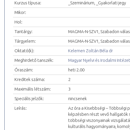
Kurzus típusa:
_Szeminárium, _Gyakorlati jegy
Mikor:
Hol:
Tantárgy:
MAGMA-N-SZV1, Szabadon válas
Tárgyelem:
MAGMA-N-SZV1, Szabadon választ
Oktató(k):
Kelemen Zoltán Béla dr
Meghirdető tanszék:
Magyar Nyelvi és Irodalmi Intéze
Óraszám:
heti 2.00
Kreditek száma:
2
Maximális létszám:
3
Speciális jelzők:
nincsenek
Leírás:
Az óra a Kisebbségi – Többségi 
képzésben részt vevő hallgatók 
többségi viszonyainak vizsgálat
kulturális hagyományaira, komoly