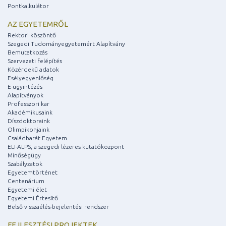
Pontkalkulátor
AZ EGYETEMRŐL
Rektori köszöntő
Szegedi Tudományegyetemért Alapítvány
Bemutatkozás
Szervezeti felépítés
Közérdekű adatok
Esélyegyenlőség
E-ügyintézés
Alapítványok
Professzori kar
Akadémikusaink
Díszdoktoraink
Olimpikonjaink
Családbarát Egyetem
ELI-ALPS, a szegedi lézeres kutatóközpont
Minőségügy
Szabályzatok
Egyetemtörténet
Centenárium
Egyetemi élet
Egyetemi Értesítő
Belső visszaélés-bejelentési rendszer
FEJLESZTÉSI PROJEKTEK