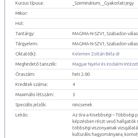
Kurzus típusa:
_Szeminárium, _Gyakorlati jegy
Mikor:
Hol:
Tantárgy:
MAGMA-N-SZV1, Szabadon válas
Tárgyelem:
MAGMA-N-SZV1, Szabadon választ
Oktató(k):
Kelemen Zoltán Béla dr
Meghirdető tanszék:
Magyar Nyelvi és Irodalmi Intéze
Óraszám:
heti 2.00
Kreditek száma:
4
Maximális létszám:
3
Speciális jelzők:
nincsenek
Leírás:
Az óra a Kisebbségi – Többségi 
képzésben részt vevő hallgatók 
többségi viszonyainak vizsgálat
kulturális hagyományaira, komoly