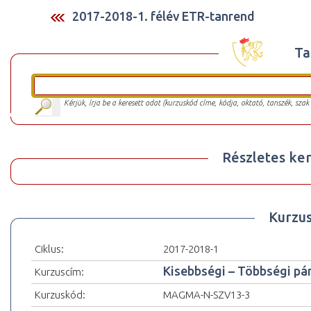
2017-2018-1. félév ETR-tanrend
Ta
Kérjük, írja be a keresett adat (kurzuskód címe, kódja, oktató, tanszék, szak
Részletes ker
Kurzu
Ciklus:
2017-2018-1
Kisebbségi – Többségi pá
Kurzuscím:
Kurzuskód:
MAGMA-N-SZV13-3