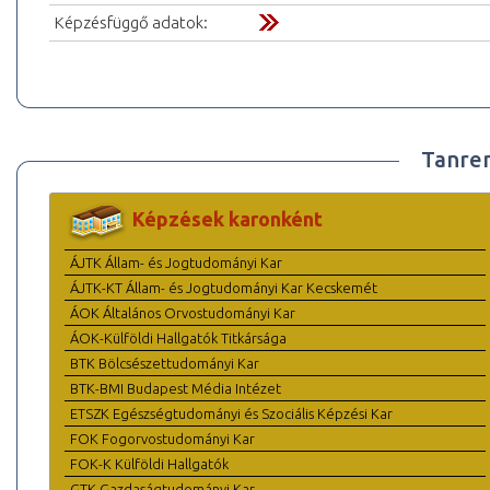
Képzésfüggő adatok:
Tanre
Képzések karonként
ÁJTK Állam- és Jogtudományi Kar
ÁJTK-KT Állam- és Jogtudományi Kar Kecskemét
ÁOK Általános Orvostudományi Kar
ÁOK-Külföldi Hallgatók Titkársága
BTK Bölcsészettudományi Kar
BTK-BMI Budapest Média Intézet
ETSZK Egészségtudományi és Szociális Képzési Kar
FOK Fogorvostudományi Kar
FOK-K Külföldi Hallgatók
GTK Gazdaságtudományi Kar