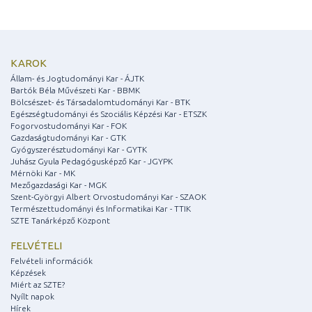
KAROK
Állam- és Jogtudományi Kar - ÁJTK
Bartók Béla Művészeti Kar - BBMK
Bölcsészet- és Társadalomtudományi Kar - BTK
Egészségtudományi és Szociális Képzési Kar - ETSZK
Fogorvostudományi Kar - FOK
Gazdaságtudományi Kar - GTK
Gyógyszerésztudományi Kar - GYTK
Juhász Gyula Pedagógusképző Kar - JGYPK
Mérnöki Kar - MK
Mezőgazdasági Kar - MGK
Szent-Györgyi Albert Orvostudományi Kar - SZAOK
Természettudományi és Informatikai Kar - TTIK
SZTE Tanárképző Központ
FELVÉTELI
Felvételi információk
Képzések
Miért az SZTE?
Nyílt napok
Hírek