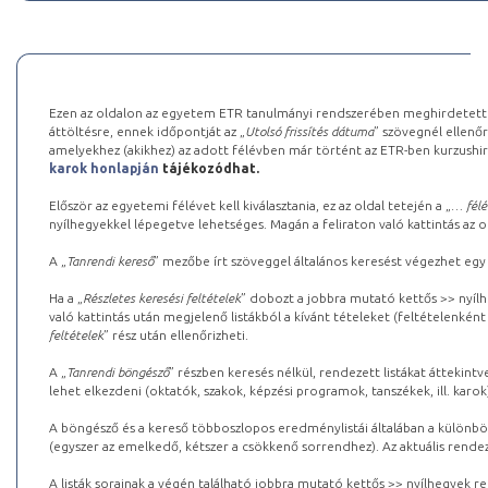
Ezen az oldalon az egyetem ETR tanulmányi rendszerében meghirdetett k
áttöltésre, ennek időpontját az „
Utolsó frissítés dátuma
” szövegnél ellenőr
amelyekhez (akikhez) az adott félévben már történt az ETR-ben kurzushi
karok honlapján
tájékozódhat.
Először az egyetemi félévet kell kiválasztania, ez az oldal tetején a „
… félé
nyílhegyekkel lépegetve lehetséges. Magán a feliraton való kattintás az old
A „
Tanrendi kereső
” mezőbe írt szöveggel általános keresést végezhet egy
Ha a „
Részletes keresési feltételek
” dobozt a jobbra mutató kettős >> nyílh
való kattintás után megjelenő listákból a kívánt tételeket (feltételenként
feltételek
” rész után ellenőrizheti.
A „
Tanrendi böngésző
” részben keresés nélkül, rendezett listákat áttekin
lehet elkezdeni (oktatók, szakok, képzési programok, tanszékek, ill. karok
A böngésző és a kereső többoszlopos eredménylistái általában a különböz
(egyszer az emelkedő, kétszer a csökkenő sorrendhez). Az aktuális rendez
A listák sorainak a végén található jobbra mutató kettős >> nyílhegyek r