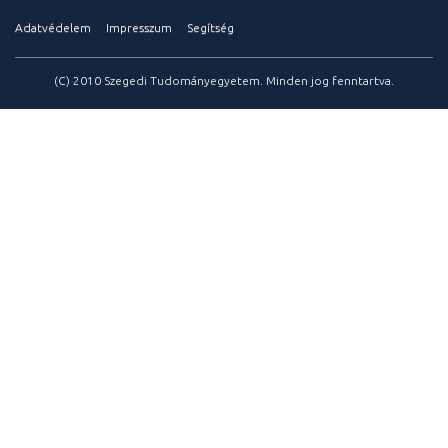
Adatvédelem
Impresszum
Segítség
(C) 2010 Szegedi Tudományegyetem. Minden jog fenntartva.