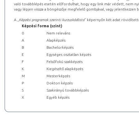
való továbblépés esetén előfordulhat, hogy egy link már védett, nem nyi
vagy lépjen vissza a böngészője megfelelő gombjával, vagy jelentkezzen be
A „
Képzési programok szerinti kurzuskódlista
” képernyőn két adat rövidített
Képzési forma (szint)
0
Nem releváns
A
Alapképzés
B
Bachelorképzés
E
Egységes osztatlan képzés
F
Felsőfokú szakképzés
K
Kiegészítő alapképzés
M
Mesterképzés
P
Doktori képzés
S
Szakirányú továbbképzés
X
Egyéb képzés