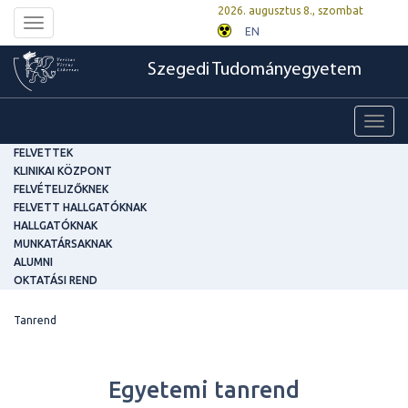
2026. augusztus 8., szombat
Toggle
EN
navigation
Szegedi Tudományegyetem
Toggl
navig
FELVETTEK
KLINIKAI KÖZPONT
FELVÉTELIZŐKNEK
FELVETT HALLGATÓKNAK
HALLGATÓKNAK
MUNKATÁRSAKNAK
ALUMNI
OKTATÁSI REND
Tanrend
Egyetemi tanrend