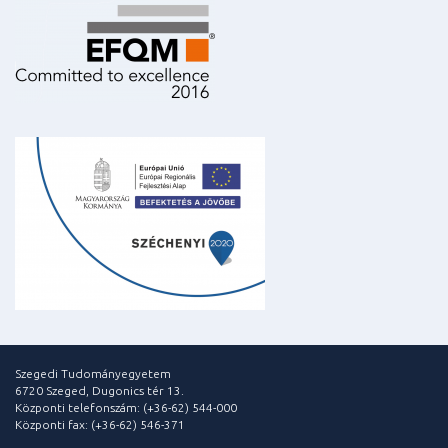
Szegedi Tudományegyetem
6720 Szeged, Dugonics tér 13.
Központi telefonszám: (+36-62) 544-000
Központi fax: (+36-62) 546-371