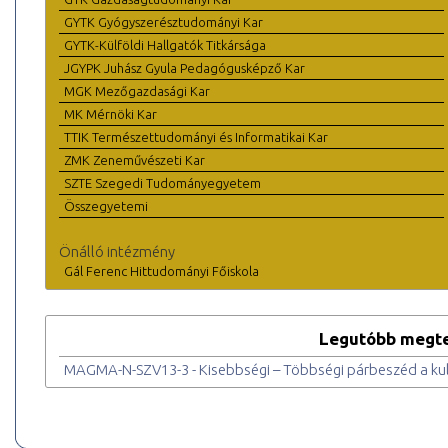
GYTK Gyógyszerésztudományi Kar
GYTK-Külföldi Hallgatók Titkársága
JGYPK Juhász Gyula Pedagógusképző Kar
MGK Mezőgazdasági Kar
MK Mérnöki Kar
TTIK Természettudományi és Informatikai Kar
ZMK Zeneművészeti Kar
SZTE Szegedi Tudományegyetem
Összegyetemi
Önálló intézmény
Gál Ferenc Hittudományi Főiskola
Legutóbb megte
MAGMA-N-SZV13-3 - Kisebbségi – Többségi párbeszéd a kul