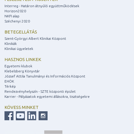
Interreg - Határon átnyúló együttműködések
Horizon2020
NKFI alap
Széchenyi 2020
BETEGELLÁTÁS
Szent-Györgyi Albert Klinikai Központ
Klinikák
Klinikai ügyeletek
HASZNOS LINKEK
Egyetemi klubok
Klebelsberg Könyvtár
József Attila Tanulmányi és Információs Központ
EHÖK
Térkép
Rendezvényhelyszín - SZTE központi épület
Karrier - Pályázatok egyetemi állásokra, tisztségekre
KÖVESS MINKET