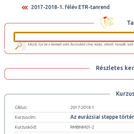
2017-2018-1. félév ETR-tanrend
Ta
Kérjük, írja be a keresett adat (kurzuskód címe, kódja, oktató, tanszék, szak
Részletes ker
Kurzu
Ciklus:
2017-2018-1
Az eurázsiai steppe törté
Kurzuscím:
Kurzuskód:
RMBNM01-2