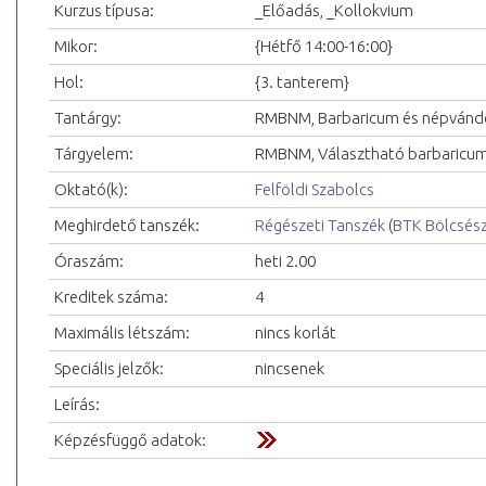
Kurzus típusa:
_Előadás, _Kollokvium
Mikor:
{Hétfő 14:00-16:00}
Hol:
{3. tanterem}
Tantárgy:
RMBNM, Barbaricum és népvándor
Tárgyelem:
RMBNM, Választható barbaricum 
Oktató(k):
Felföldi Szabolcs
Meghirdető tanszék:
Régészeti Tanszék
(
BTK Bölcsés
Óraszám:
heti 2.00
Kreditek száma:
4
Maximális létszám:
nincs korlát
Speciális jelzők:
nincsenek
Leírás:
Képzésfüggő adatok: