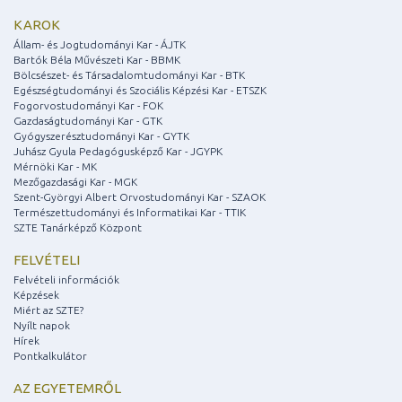
KAROK
Állam- és Jogtudományi Kar - ÁJTK
Bartók Béla Művészeti Kar - BBMK
Bölcsészet- és Társadalomtudományi Kar - BTK
Egészségtudományi és Szociális Képzési Kar - ETSZK
Fogorvostudományi Kar - FOK
Gazdaságtudományi Kar - GTK
Gyógyszerésztudományi Kar - GYTK
Juhász Gyula Pedagógusképző Kar - JGYPK
Mérnöki Kar - MK
Mezőgazdasági Kar - MGK
Szent-Györgyi Albert Orvostudományi Kar - SZAOK
Természettudományi és Informatikai Kar - TTIK
SZTE Tanárképző Központ
FELVÉTELI
Felvételi információk
Képzések
Miért az SZTE?
Nyílt napok
Hírek
Pontkalkulátor
AZ EGYETEMRŐL