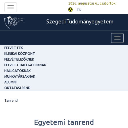
2026. augusztus 6., csütörtök
Toggle
EN
navigation
Szegedi Tudományegyetem
Toggl
navig
FELVETTEK
KLINIKAI KÖZPONT
FELVÉTELIZŐKNEK
FELVETT HALLGATÓKNAK
HALLGATÓKNAK
MUNKATÁRSAKNAK
ALUMNI
OKTATÁSI REND
Tanrend
Egyetemi tanrend