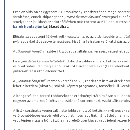
Ezen az oldalon az egyetem ETR tanulmányi rendszerében meghirdetett k
áttöltésre, ennek időpontját az „
Utolsó frissítés dátuma
” szövegnél ellenőr
amelyekhez (akikhez) az adott félévben már történt az ETR-ben kurzushi
karok honlapján
tájékozódhat.
Először az egyetemi félévet kell kiválasztania, ez az oldal tetején a „
… félé
nyílhegyekkel lépegetve lehetséges. Magán a feliraton való kattintás az old
A „
Tanrendi kereső
” mezőbe írt szöveggel általános keresést végezhet egy
Ha a „
Részletes keresési feltételek
” dobozt a jobbra mutató kettős >> nyílh
való kattintás után megjelenő listákból a kívánt tételeket (feltételenként
feltételek
” rész után ellenőrizheti.
A „
Tanrendi böngésző
” részben keresés nélkül, rendezett listákat áttekin
lehet elkezdeni (oktatók, szakok, képzési programok, tanszékek, ill. karok
A böngésző és a kereső többoszlopos eredménylistái általában a különböz
(egyszer az emelkedő, kétszer a csökkenő sorrendhez). Az aktuális rendez
A listák sorainak a végén található jobbra mutató kettős >> nyílhegyek r
való továbblépés esetén előfordulhat, hogy egy link már védett, nem nyi
vagy lépjen vissza a böngészője megfelelő gombjával, vagy jelentkezzen be