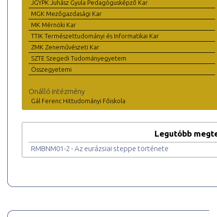
JGYPK Juhász Gyula Pedagógusképző Kar
MGK Mezőgazdasági Kar
MK Mérnöki Kar
TTIK Természettudományi és Informatikai Kar
ZMK Zeneművészeti Kar
SZTE Szegedi Tudományegyetem
Összegyetemi
Önálló intézmény
Gál Ferenc Hittudományi Főiskola
Legutóbb megte
RMBNM01-2 - Az eurázsiai steppe története