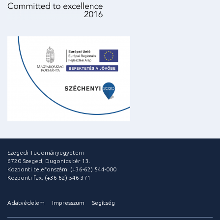
Szegedi Tudományegyetem
6720 Szeged, Dugonics tér 13.
Központi telefonszám: (+36-62) 544-000
Központi fax: (+36-62) 546-371
Adatvédelem
Impresszum
Segítség