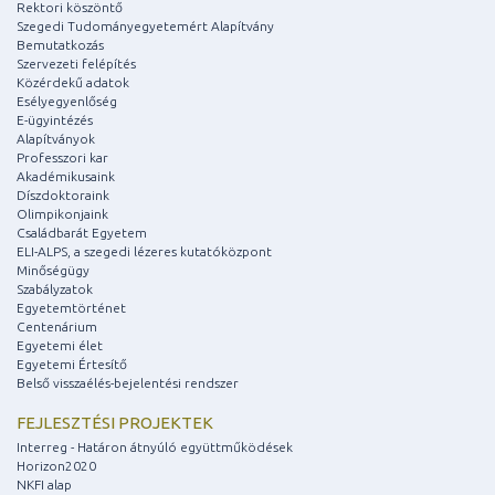
Rektori köszöntő
Szegedi Tudományegyetemért Alapítvány
Bemutatkozás
Szervezeti felépítés
Közérdekű adatok
Esélyegyenlőség
E-ügyintézés
Alapítványok
Professzori kar
Akadémikusaink
Díszdoktoraink
Olimpikonjaink
Családbarát Egyetem
ELI-ALPS, a szegedi lézeres kutatóközpont
Minőségügy
Szabályzatok
Egyetemtörténet
Centenárium
Egyetemi élet
Egyetemi Értesítő
Belső visszaélés-bejelentési rendszer
FEJLESZTÉSI PROJEKTEK
Interreg - Határon átnyúló együttműködések
Horizon2020
NKFI alap