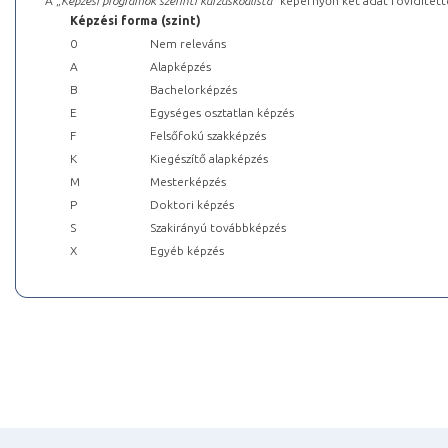
A „
Képzési programok szerinti kurzuskódlista
” képernyőn két adat rövidített
Képzési forma (szint)
0
Nem releváns
A
Alapképzés
B
Bachelorképzés
E
Egységes osztatlan képzés
F
Felsőfokú szakképzés
K
Kiegészítő alapképzés
M
Mesterképzés
P
Doktori képzés
S
Szakirányú továbbképzés
X
Egyéb képzés