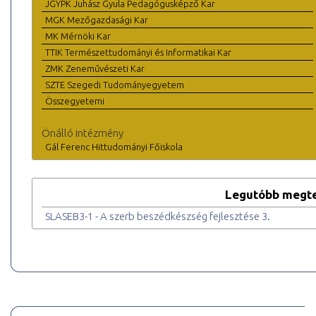
JGYPK Juhász Gyula Pedagógusképző Kar
MGK Mezőgazdasági Kar
MK Mérnöki Kar
TTIK Természettudományi és Informatikai Kar
ZMK Zeneművészeti Kar
SZTE Szegedi Tudományegyetem
Összegyetemi
Önálló intézmény
Gál Ferenc Hittudományi Főiskola
Legutóbb megte
SLASEB3-1 - A szerb beszédkészség fejlesztése 3.