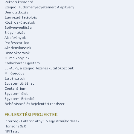
Rektori köszöntő
Szegedi Tudományegyetemért Alapítvány
Bemutatkozás
Szervezeti felépítés
Közérdekű adatok
Esélyegyenlőség
E-ügyintézés
Alapítványok
Professzori kar
Akadémikusaink
Díszdoktoraink
Olimpikonjaink
Családbarát Egyetem
ELI-ALPS, a szegedi lézeres kutatóközpont
Minőségügy
Szabályzatok
Egyetemtörténet
Centenárium
Egyetemi élet
Egyetemi Értesítő
Belső visszaélés-bejelentési rendszer
FEJLESZTÉSI PROJEKTEK
Interreg - Határon átnyúló együttműködések
Horizon2020
NKFI alap