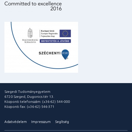
Szegedi Tudományegyetem
6720 Szeged, Dugonics tér 13.
Központi telefonszám: (+36-62) 544-000
Központi fax: (+36-62) 546-371
Adatvédelem
Impresszum
Segítség