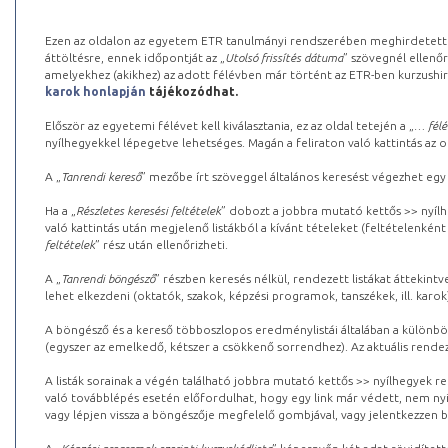
Ezen az oldalon az egyetem ETR tanulmányi rendszerében meghirdetett k
áttöltésre, ennek időpontját az „
Utolsó frissítés dátuma
” szövegnél ellenőr
amelyekhez (akikhez) az adott félévben már történt az ETR-ben kurzushi
karok honlapján
tájékozódhat.
Először az egyetemi félévet kell kiválasztania, ez az oldal tetején a „
… félé
nyílhegyekkel lépegetve lehetséges. Magán a feliraton való kattintás az old
A „
Tanrendi kereső
” mezőbe írt szöveggel általános keresést végezhet egy
Ha a „
Részletes keresési feltételek
” dobozt a jobbra mutató kettős >> nyílh
való kattintás után megjelenő listákból a kívánt tételeket (feltételenként
feltételek
” rész után ellenőrizheti.
A „
Tanrendi böngésző
” részben keresés nélkül, rendezett listákat áttekin
lehet elkezdeni (oktatók, szakok, képzési programok, tanszékek, ill. karok
A böngésző és a kereső többoszlopos eredménylistái általában a különböz
(egyszer az emelkedő, kétszer a csökkenő sorrendhez). Az aktuális rendez
A listák sorainak a végén található jobbra mutató kettős >> nyílhegyek r
való továbblépés esetén előfordulhat, hogy egy link már védett, nem nyi
vagy lépjen vissza a böngészője megfelelő gombjával, vagy jelentkezzen be