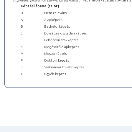
A „
Képzési programok szerinti kurzuskódlista
” képernyőn két adat rövidített
Képzési forma (szint)
0
Nem releváns
A
Alapképzés
B
Bachelorképzés
E
Egységes osztatlan képzés
F
Felsőfokú szakképzés
K
Kiegészítő alapképzés
M
Mesterképzés
P
Doktori képzés
S
Szakirányú továbbképzés
X
Egyéb képzés