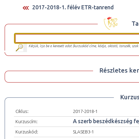
2017-2018-1. félév ETR-tanrend
Ta
Kérjük, írja be a keresett adat (kurzuskód címe, kódja, oktató, tanszék, szak
Részletes ker
Kurzu
Ciklus:
2017-2018-1
A szerb beszédkészség fej
Kurzuscím:
Kurzuskód:
SLASEB3-1