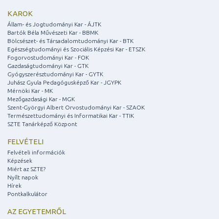
KAROK
Állam- és Jogtudományi Kar - ÁJTK
Bartók Béla Művészeti Kar - BBMK
Bölcsészet- és Társadalomtudományi Kar - BTK
Egészségtudományi és Szociális Képzési Kar - ETSZK
Fogorvostudományi Kar - FOK
Gazdaságtudományi Kar - GTK
Gyógyszerésztudományi Kar - GYTK
Juhász Gyula Pedagógusképző Kar - JGYPK
Mérnöki Kar - MK
Mezőgazdasági Kar - MGK
Szent-Györgyi Albert Orvostudományi Kar - SZAOK
Természettudományi és Informatikai Kar - TTIK
SZTE Tanárképző Központ
FELVÉTELI
Felvételi információk
Képzések
Miért az SZTE?
Nyílt napok
Hírek
Pontkalkulátor
AZ EGYETEMRŐL