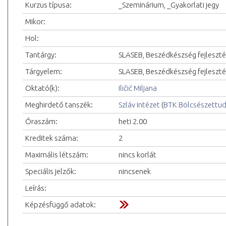
Kurzus típusa:
_Szeminárium, _Gyakorlati jegy
Mikor:
Hol:
Tantárgy:
SLASEB, Beszédkészség fejleszt
Tárgyelem:
SLASEB, Beszédkészség fejleszté
Oktató(k):
Iličić Miljana
Meghirdető tanszék:
Szláv Intézet
(
BTK Bölcsészettu
Óraszám:
heti 2.00
Kreditek száma:
2
Maximális létszám:
nincs korlát
Speciális jelzők:
nincsenek
Leírás:
Képzésfüggő adatok: