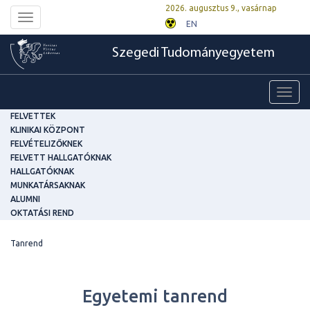
2026. augusztus 9., vasárnap
Toggle
EN
navigation
Szegedi Tudományegyetem
Toggl
navig
FELVETTEK
KLINIKAI KÖZPONT
FELVÉTELIZŐKNEK
FELVETT HALLGATÓKNAK
HALLGATÓKNAK
MUNKATÁRSAKNAK
ALUMNI
OKTATÁSI REND
Tanrend
Egyetemi tanrend