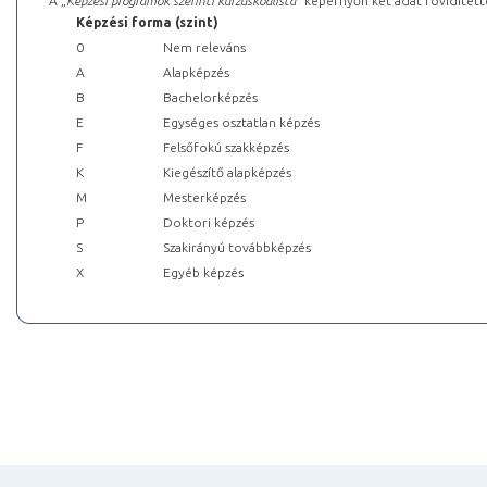
A „
Képzési programok szerinti kurzuskódlista
” képernyőn két adat rövidített
Képzési forma (szint)
0
Nem releváns
A
Alapképzés
B
Bachelorképzés
E
Egységes osztatlan képzés
F
Felsőfokú szakképzés
K
Kiegészítő alapképzés
M
Mesterképzés
P
Doktori képzés
S
Szakirányú továbbképzés
X
Egyéb képzés