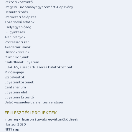
Rektori köszöntő
Szegedi Tudományegyetemért Alapítvány
Bemutatkozás
Szervezeti felépítés
Közérdekű adatok
Esélyegyenlőség
E-ügyintézés
Alapítványok
Professzori kar
Akadémikusaink
Díszdoktoraink
Olimpikonjaink
Családbarát Egyetem
ELI-ALPS, a szegedi lézeres kutatóközpont
Minőségügy
Szabályzatok
Egyetemtörténet
Centenárium
Egyetemi élet
Egyetemi Értesítő
Belső visszaélés-bejelentési rendszer
FEJLESZTÉSI PROJEKTEK
Interreg - Határon átnyúló együttműködések
Horizon2020
NKFI alap