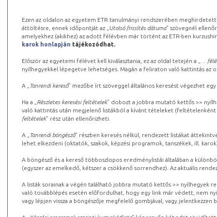
Ezen az oldalon az egyetem ETR tanulmányi rendszerében meghirdetett k
áttöltésre, ennek időpontját az „
Utolsó frissítés dátuma
” szövegnél ellenőr
amelyekhez (akikhez) az adott félévben már történt az ETR-ben kurzushi
karok honlapján
tájékozódhat.
Először az egyetemi félévet kell kiválasztania, ez az oldal tetején a „
… félé
nyílhegyekkel lépegetve lehetséges. Magán a feliraton való kattintás az old
A „
Tanrendi kereső
” mezőbe írt szöveggel általános keresést végezhet egy
Ha a „
Részletes keresési feltételek
” dobozt a jobbra mutató kettős >> nyílh
való kattintás után megjelenő listákból a kívánt tételeket (feltételenként
feltételek
” rész után ellenőrizheti.
A „
Tanrendi böngésző
” részben keresés nélkül, rendezett listákat áttekin
lehet elkezdeni (oktatók, szakok, képzési programok, tanszékek, ill. karok
A böngésző és a kereső többoszlopos eredménylistái általában a különböz
(egyszer az emelkedő, kétszer a csökkenő sorrendhez). Az aktuális rendez
A listák sorainak a végén található jobbra mutató kettős >> nyílhegyek r
való továbblépés esetén előfordulhat, hogy egy link már védett, nem nyi
vagy lépjen vissza a böngészője megfelelő gombjával, vagy jelentkezzen be