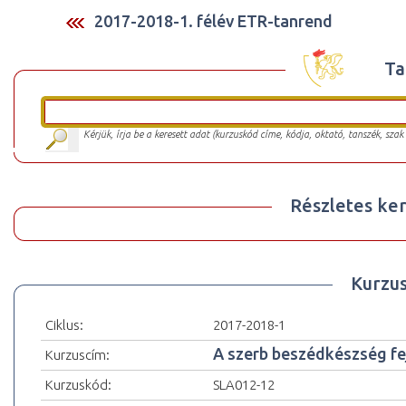
2017-2018-1. félév ETR-tanrend
Ta
Kérjük, írja be a keresett adat (kurzuskód címe, kódja, oktató, tanszék, szak
Részletes ker
Kurzu
Ciklus:
2017-2018-1
A szerb beszédkészség fejl
Kurzuscím:
Kurzuskód:
SLA012-12