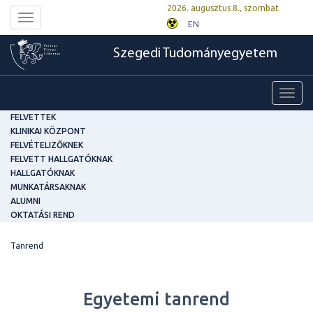
2026. augusztus 8., szombat
Toggle
EN
navigation
Szegedi Tudományegyetem
Toggl
navig
FELVETTEK
KLINIKAI KÖZPONT
FELVÉTELIZŐKNEK
FELVETT HALLGATÓKNAK
HALLGATÓKNAK
MUNKATÁRSAKNAK
ALUMNI
OKTATÁSI REND
Tanrend
Egyetemi tanrend