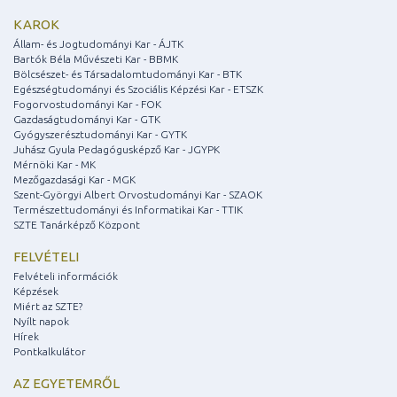
KAROK
Állam- és Jogtudományi Kar - ÁJTK
Bartók Béla Művészeti Kar - BBMK
Bölcsészet- és Társadalomtudományi Kar - BTK
Egészségtudományi és Szociális Képzési Kar - ETSZK
Fogorvostudományi Kar - FOK
Gazdaságtudományi Kar - GTK
Gyógyszerésztudományi Kar - GYTK
Juhász Gyula Pedagógusképző Kar - JGYPK
Mérnöki Kar - MK
Mezőgazdasági Kar - MGK
Szent-Györgyi Albert Orvostudományi Kar - SZAOK
Természettudományi és Informatikai Kar - TTIK
SZTE Tanárképző Központ
FELVÉTELI
Felvételi információk
Képzések
Miért az SZTE?
Nyílt napok
Hírek
Pontkalkulátor
AZ EGYETEMRŐL