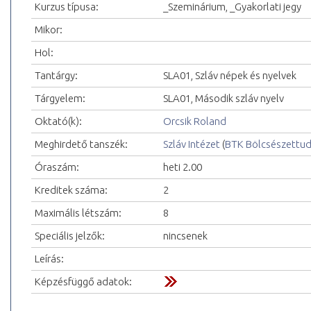
Kurzus típusa:
_Szeminárium, _Gyakorlati jegy
Mikor:
Hol:
Tantárgy:
SLA01, Szláv népek és nyelvek
Tárgyelem:
SLA01, Második szláv nyelv
Oktató(k):
Orcsik Roland
Meghirdető tanszék:
Szláv Intézet
(
BTK Bölcsészettu
Óraszám:
heti 2.00
Kreditek száma:
2
Maximális létszám:
8
Speciális jelzők:
nincsenek
Leírás:
Képzésfüggő adatok: