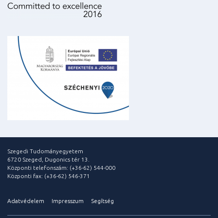
Szegedi Tudományegyetem
6720 Szeged, Dugonics tér 13.
Központi telefonszám: (+36-62) 544-000
Központi fax: (+36-62) 546-371
Adatvédelem
Impresszum
Segítség