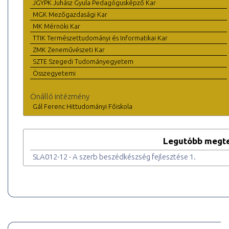
JGYPK Juhász Gyula Pedagógusképző Kar
MGK Mezőgazdasági Kar
MK Mérnöki Kar
TTIK Természettudományi és Informatikai Kar
ZMK Zeneművészeti Kar
SZTE Szegedi Tudományegyetem
Összegyetemi
Önálló intézmény
Gál Ferenc Hittudományi Főiskola
Legutóbb megte
SLA012-12 - A szerb beszédkészség fejlesztése 1.