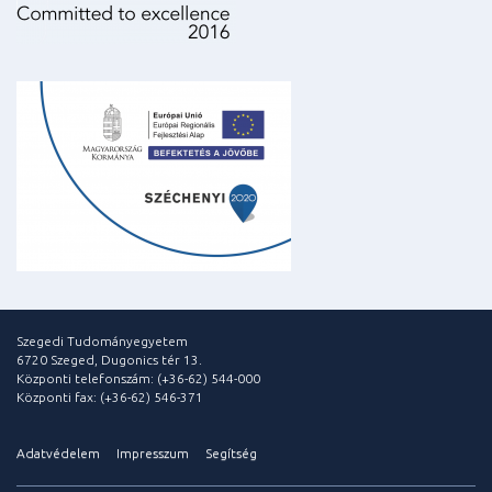
Szegedi Tudományegyetem
6720 Szeged, Dugonics tér 13.
Központi telefonszám: (+36-62) 544-000
Központi fax: (+36-62) 546-371
Adatvédelem
Impresszum
Segítség