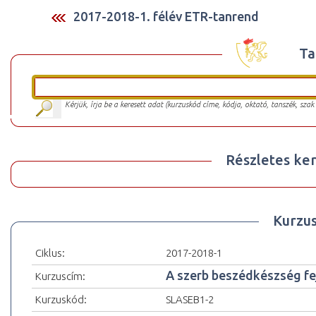
2017-2018-1. félév ETR-tanrend
Ta
Kérjük, írja be a keresett adat (kurzuskód címe, kódja, oktató, tanszék, szak
Részletes ker
Kurzu
Ciklus:
2017-2018-1
A szerb beszédkészség fej
Kurzuscím:
Kurzuskód:
SLASEB1-2