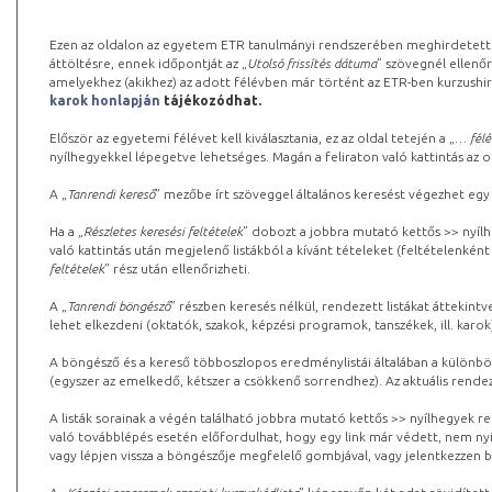
Ezen az oldalon az egyetem ETR tanulmányi rendszerében meghirdetett k
áttöltésre, ennek időpontját az „
Utolsó frissítés dátuma
” szövegnél ellenőr
amelyekhez (akikhez) az adott félévben már történt az ETR-ben kurzushi
karok honlapján
tájékozódhat.
Először az egyetemi félévet kell kiválasztania, ez az oldal tetején a „
… félé
nyílhegyekkel lépegetve lehetséges. Magán a feliraton való kattintás az old
A „
Tanrendi kereső
” mezőbe írt szöveggel általános keresést végezhet egy
Ha a „
Részletes keresési feltételek
” dobozt a jobbra mutató kettős >> nyílh
való kattintás után megjelenő listákból a kívánt tételeket (feltételenként
feltételek
” rész után ellenőrizheti.
A „
Tanrendi böngésző
” részben keresés nélkül, rendezett listákat áttekin
lehet elkezdeni (oktatók, szakok, képzési programok, tanszékek, ill. karok
A böngésző és a kereső többoszlopos eredménylistái általában a különböz
(egyszer az emelkedő, kétszer a csökkenő sorrendhez). Az aktuális rendez
A listák sorainak a végén található jobbra mutató kettős >> nyílhegyek r
való továbblépés esetén előfordulhat, hogy egy link már védett, nem nyi
vagy lépjen vissza a böngészője megfelelő gombjával, vagy jelentkezzen be