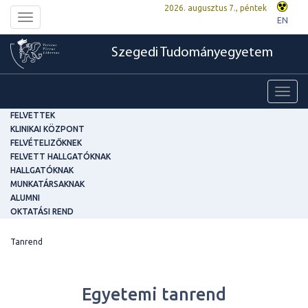
2026. augusztus 7., péntek
Toggle
EN
navigation
Szegedi Tudományegyetem
Toggl
navig
FELVETTEK
KLINIKAI KÖZPONT
FELVÉTELIZŐKNEK
FELVETT HALLGATÓKNAK
HALLGATÓKNAK
MUNKATÁRSAKNAK
ALUMNI
OKTATÁSI REND
Tanrend
Egyetemi tanrend