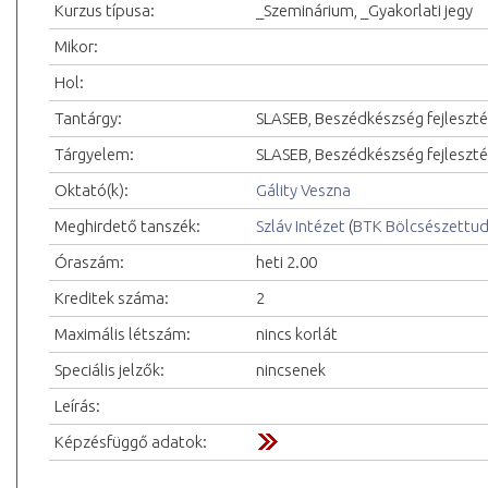
Kurzus típusa:
_Szeminárium, _Gyakorlati jegy
Mikor:
Hol:
Tantárgy:
SLASEB, Beszédkészség fejleszt
Tárgyelem:
SLASEB, Beszédkészség fejleszté
Oktató(k):
Gálity Veszna
Meghirdető tanszék:
Szláv Intézet
(
BTK Bölcsészettu
Óraszám:
heti 2.00
Kreditek száma:
2
Maximális létszám:
nincs korlát
Speciális jelzők:
nincsenek
Leírás:
Képzésfüggő adatok: