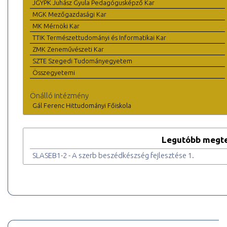
JGYPK Juhász Gyula Pedagógusképző Kar
MGK Mezőgazdasági Kar
MK Mérnöki Kar
TTIK Természettudományi és Informatikai Kar
ZMK Zeneművészeti Kar
SZTE Szegedi Tudományegyetem
Összegyetemi
Önálló intézmény
Gál Ferenc Hittudományi Főiskola
Legutóbb megte
SLASEB1-2 - A szerb beszédkészség fejlesztése 1.