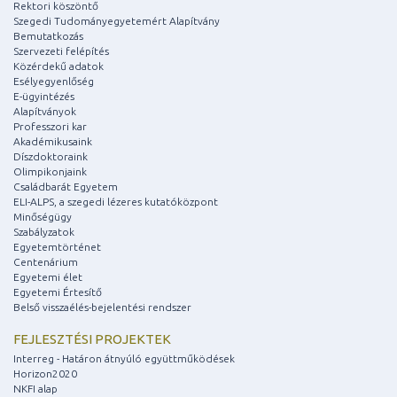
Rektori köszöntő
Szegedi Tudományegyetemért Alapítvány
Bemutatkozás
Szervezeti felépítés
Közérdekű adatok
Esélyegyenlőség
E-ügyintézés
Alapítványok
Professzori kar
Akadémikusaink
Díszdoktoraink
Olimpikonjaink
Családbarát Egyetem
ELI-ALPS, a szegedi lézeres kutatóközpont
Minőségügy
Szabályzatok
Egyetemtörténet
Centenárium
Egyetemi élet
Egyetemi Értesítő
Belső visszaélés-bejelentési rendszer
FEJLESZTÉSI PROJEKTEK
Interreg - Határon átnyúló együttműködések
Horizon2020
NKFI alap