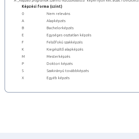
A „
Képzési programok szerinti kurzuskódlista
” képernyőn két adat rövidített
Képzési forma (szint)
0
Nem releváns
A
Alapképzés
B
Bachelorképzés
E
Egységes osztatlan képzés
F
Felsőfokú szakképzés
K
Kiegészítő alapképzés
M
Mesterképzés
P
Doktori képzés
S
Szakirányú továbbképzés
X
Egyéb képzés