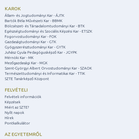
KAROK
Állam- és Jogtudományi Kar - ÁJTK
Bartók Béla Művészeti Kar - BBMK
Bölcsészet- és Társadalomtudományi Kar - BTK
Egészségtudományi és Szociális Képzési Kar - ETSZK
Fogorvostudományi Kar - FOK
Gazdaságtudományi Kar - GTK
Gyógyszerésztudományi Kar - GYTK
Juhász Gyula Pedagógusképző Kar - JGYPK
Mérnöki Kar - MK
Mezőgazdasági Kar - MGK
Szent-Györgyi Albert Orvostudományi Kar - SZAOK
Természettudományi és Informatikai Kar - TTIK
SZTE Tanárképző Központ
FELVÉTELI
Felvételi információk
Képzések
Miért az SZTE?
Nyílt napok
Hírek
Pontkalkulátor
AZ EGYETEMRŐL