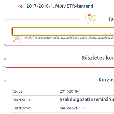
2017-2018-1. félév ETR-tanrend
Ta
Kérjük, írja be a keresett adat (kurzuskód címe, kódja, oktató, tanszék, szak
Részletes ker
Kurzu
Ciklus:
2017-2018-1
Szakdolgozati szeminári
Kurzuscím:
Kurzuskód:
MAGM-SZD11-7