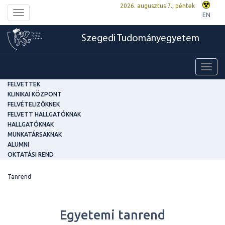
2026. augusztus 7., péntek
Toggle
EN
navigation
Szegedi Tudományegyetem
Toggl
navig
FELVETTEK
KLINIKAI KÖZPONT
FELVÉTELIZŐKNEK
FELVETT HALLGATÓKNAK
HALLGATÓKNAK
MUNKATÁRSAKNAK
ALUMNI
OKTATÁSI REND
Tanrend
Egyetemi tanrend