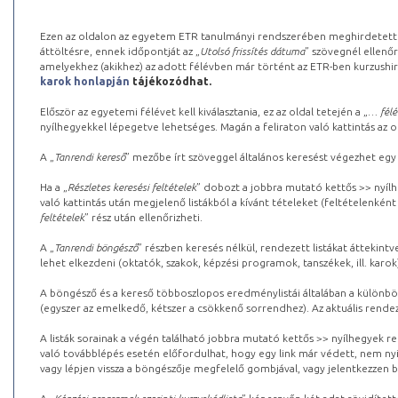
Ezen az oldalon az egyetem ETR tanulmányi rendszerében meghirdetett k
áttöltésre, ennek időpontját az „
Utolsó frissítés dátuma
” szövegnél ellenőr
amelyekhez (akikhez) az adott félévben már történt az ETR-ben kurzushi
karok honlapján
tájékozódhat.
Először az egyetemi félévet kell kiválasztania, ez az oldal tetején a „
… félé
nyílhegyekkel lépegetve lehetséges. Magán a feliraton való kattintás az old
A „
Tanrendi kereső
” mezőbe írt szöveggel általános keresést végezhet egy
Ha a „
Részletes keresési feltételek
” dobozt a jobbra mutató kettős >> nyílh
való kattintás után megjelenő listákból a kívánt tételeket (feltételenként
feltételek
” rész után ellenőrizheti.
A „
Tanrendi böngésző
” részben keresés nélkül, rendezett listákat áttekin
lehet elkezdeni (oktatók, szakok, képzési programok, tanszékek, ill. karok
A böngésző és a kereső többoszlopos eredménylistái általában a különböz
(egyszer az emelkedő, kétszer a csökkenő sorrendhez). Az aktuális rendez
A listák sorainak a végén található jobbra mutató kettős >> nyílhegyek r
való továbblépés esetén előfordulhat, hogy egy link már védett, nem nyi
vagy lépjen vissza a böngészője megfelelő gombjával, vagy jelentkezzen be