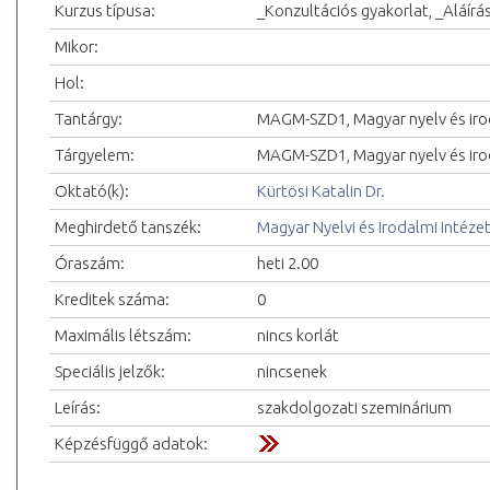
Kurzus típusa:
_Konzultációs gyakorlat, _Aláírá
Mikor:
Hol:
Tantárgy:
MAGM-SZD1, Magyar nyelv és ir
Tárgyelem:
MAGM-SZD1, Magyar nyelv és ir
Oktató(k):
Kürtösi Katalin Dr.
Meghirdető tanszék:
Magyar Nyelvi és Irodalmi Intéze
Óraszám:
heti 2.00
Kreditek száma:
0
Maximális létszám:
nincs korlát
Speciális jelzők:
nincsenek
Leírás:
szakdolgozati szeminárium
Képzésfüggő adatok: