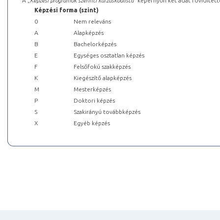
A „
Képzési programok szerinti kurzuskódlista
” képernyőn két adat rövidített
Képzési forma (szint)
0
Nem releváns
A
Alapképzés
B
Bachelorképzés
E
Egységes osztatlan képzés
F
Felsőfokú szakképzés
K
Kiegészítő alapképzés
M
Mesterképzés
P
Doktori képzés
S
Szakirányú továbbképzés
X
Egyéb képzés