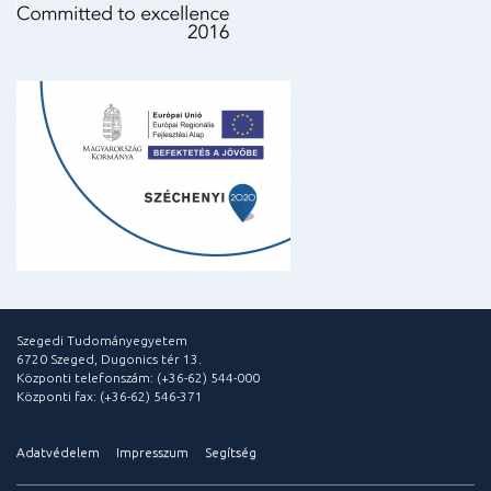
Szegedi Tudományegyetem
6720 Szeged, Dugonics tér 13.
Központi telefonszám: (+36-62) 544-000
Központi fax: (+36-62) 546-371
Adatvédelem
Impresszum
Segítség