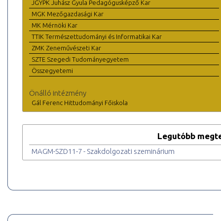
JGYPK Juhász Gyula Pedagógusképző Kar
MGK Mezőgazdasági Kar
MK Mérnöki Kar
TTIK Természettudományi és Informatikai Kar
ZMK Zeneművészeti Kar
SZTE Szegedi Tudományegyetem
Összegyetemi
Önálló intézmény
Gál Ferenc Hittudományi Főiskola
Legutóbb megte
MAGM-SZD11-7 - Szakdolgozati szeminárium