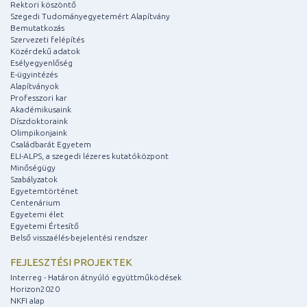
Rektori köszöntő
Szegedi Tudományegyetemért Alapítvány
Bemutatkozás
Szervezeti felépítés
Közérdekű adatok
Esélyegyenlőség
E-ügyintézés
Alapítványok
Professzori kar
Akadémikusaink
Díszdoktoraink
Olimpikonjaink
Családbarát Egyetem
ELI-ALPS, a szegedi lézeres kutatóközpont
Minőségügy
Szabályzatok
Egyetemtörténet
Centenárium
Egyetemi élet
Egyetemi Értesítő
Belső visszaélés-bejelentési rendszer
FEJLESZTÉSI PROJEKTEK
Interreg - Határon átnyúló együttműködések
Horizon2020
NKFI alap