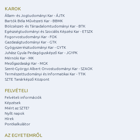
KAROK
Állam- és Jogtudományi Kar - ÁJTK
Bartók Béla Művészeti Kar - BBMK
Bölcsészet- és Társadalomtudományi Kar - BTK
Egészségtudományi és Szociális Képzési Kar - ETSZK
Fogorvostudományi Kar - FOK
Gazdaságtudományi Kar - GTK
Gyógyszerésztudományi Kar - GYTK
Juhász Gyula Pedagógusképző Kar - JGYPK
Mérnöki Kar - MK
Mezőgazdasági Kar - MGK
Szent-Györgyi Albert Orvostudományi Kar - SZAOK
Természettudományi és Informatikai Kar - TTIK
SZTE Tanárképző Központ
FELVÉTELI
Felvételi információk
Képzések
Miért az SZTE?
Nyílt napok
Hírek
Pontkalkulátor
AZ EGYETEMRŐL