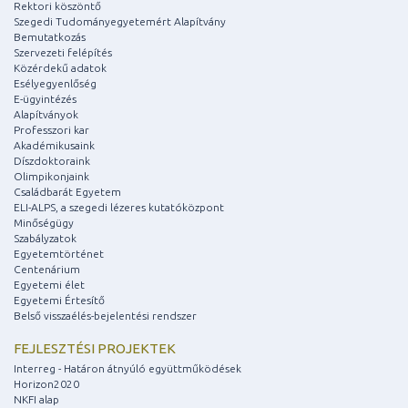
Rektori köszöntő
Szegedi Tudományegyetemért Alapítvány
Bemutatkozás
Szervezeti felépítés
Közérdekű adatok
Esélyegyenlőség
E-ügyintézés
Alapítványok
Professzori kar
Akadémikusaink
Díszdoktoraink
Olimpikonjaink
Családbarát Egyetem
ELI-ALPS, a szegedi lézeres kutatóközpont
Minőségügy
Szabályzatok
Egyetemtörténet
Centenárium
Egyetemi élet
Egyetemi Értesítő
Belső visszaélés-bejelentési rendszer
FEJLESZTÉSI PROJEKTEK
Interreg - Határon átnyúló együttműködések
Horizon2020
NKFI alap