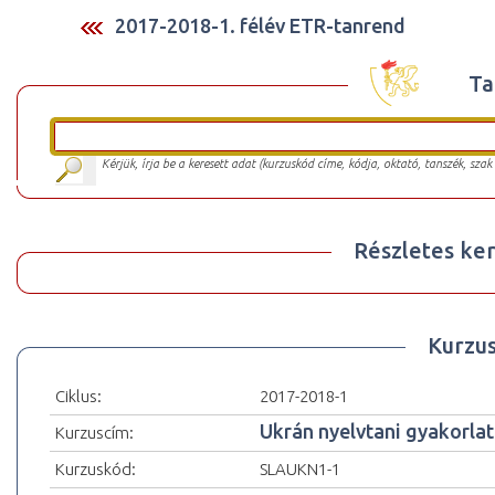
2017-2018-1. félév ETR-tanrend
Ta
Kérjük, írja be a keresett adat (kurzuskód címe, kódja, oktató, tanszék, szak
Részletes ker
Kurzu
Ciklus:
2017-2018-1
Ukrán nyelvtani gyakorlat
Kurzuscím:
Kurzuskód:
SLAUKN1-1