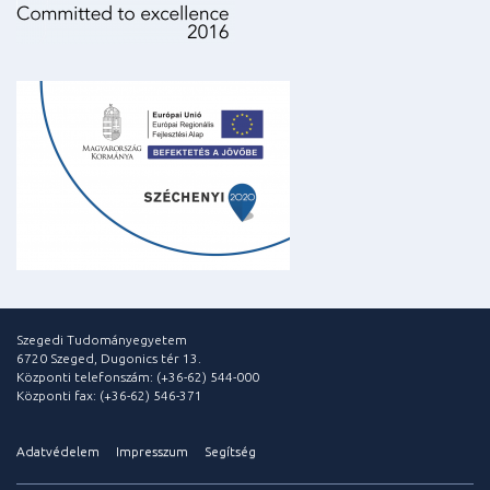
Szegedi Tudományegyetem
6720 Szeged, Dugonics tér 13.
Központi telefonszám: (+36-62) 544-000
Központi fax: (+36-62) 546-371
Adatvédelem
Impresszum
Segítség