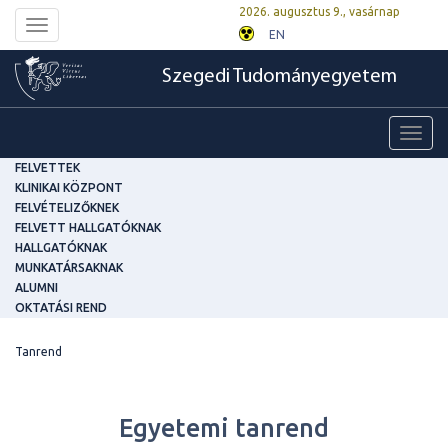
2026. augusztus 9., vasárnap
Toggle
EN
navigation
Szegedi Tudományegyetem
Toggl
navig
FELVETTEK
KLINIKAI KÖZPONT
FELVÉTELIZŐKNEK
FELVETT HALLGATÓKNAK
HALLGATÓKNAK
MUNKATÁRSAKNAK
ALUMNI
OKTATÁSI REND
Tanrend
Egyetemi tanrend