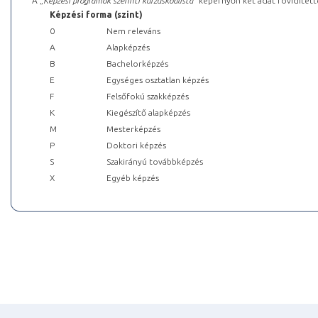
A „
Képzési programok szerinti kurzuskódlista
” képernyőn két adat rövidített
Képzési forma (szint)
0
Nem releváns
A
Alapképzés
B
Bachelorképzés
E
Egységes osztatlan képzés
F
Felsőfokú szakképzés
K
Kiegészítő alapképzés
M
Mesterképzés
P
Doktori képzés
S
Szakirányú továbbképzés
X
Egyéb képzés