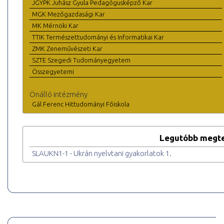
JGYPK Juhász Gyula Pedagógusképző Kar
MGK Mezőgazdasági Kar
MK Mérnöki Kar
TTIK Természettudományi és Informatikai Kar
ZMK Zeneművészeti Kar
SZTE Szegedi Tudományegyetem
Összegyetemi
Önálló intézmény
Gál Ferenc Hittudományi Főiskola
Legutóbb megte
SLAUKN1-1 - Ukrán nyelvtani gyakorlatok 1.