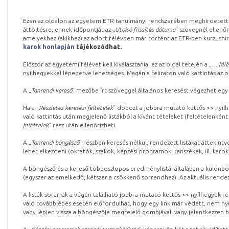
Ezen az oldalon az egyetem ETR tanulmányi rendszerében meghirdetett k
áttöltésre, ennek időpontját az „
Utolsó frissítés dátuma
” szövegnél ellenőr
amelyekhez (akikhez) az adott félévben már történt az ETR-ben kurzushi
karok honlapján
tájékozódhat.
Először az egyetemi félévet kell kiválasztania, ez az oldal tetején a „
… félé
nyílhegyekkel lépegetve lehetséges. Magán a feliraton való kattintás az old
A „
Tanrendi kereső
” mezőbe írt szöveggel általános keresést végezhet egy
Ha a „
Részletes keresési feltételek
” dobozt a jobbra mutató kettős >> nyílh
való kattintás után megjelenő listákból a kívánt tételeket (feltételenként
feltételek
” rész után ellenőrizheti.
A „
Tanrendi böngésző
” részben keresés nélkül, rendezett listákat áttekin
lehet elkezdeni (oktatók, szakok, képzési programok, tanszékek, ill. karok
A böngésző és a kereső többoszlopos eredménylistái általában a különböz
(egyszer az emelkedő, kétszer a csökkenő sorrendhez). Az aktuális rendez
A listák sorainak a végén található jobbra mutató kettős >> nyílhegyek r
való továbblépés esetén előfordulhat, hogy egy link már védett, nem nyi
vagy lépjen vissza a böngészője megfelelő gombjával, vagy jelentkezzen be