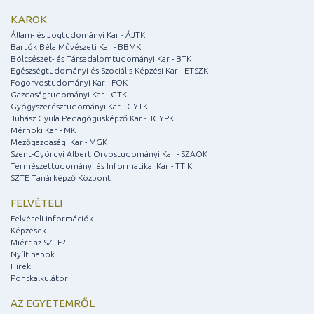
KAROK
Állam- és Jogtudományi Kar - ÁJTK
Bartók Béla Művészeti Kar - BBMK
Bölcsészet- és Társadalomtudományi Kar - BTK
Egészségtudományi és Szociális Képzési Kar - ETSZK
Fogorvostudományi Kar - FOK
Gazdaságtudományi Kar - GTK
Gyógyszerésztudományi Kar - GYTK
Juhász Gyula Pedagógusképző Kar - JGYPK
Mérnöki Kar - MK
Mezőgazdasági Kar - MGK
Szent-Györgyi Albert Orvostudományi Kar - SZAOK
Természettudományi és Informatikai Kar - TTIK
SZTE Tanárképző Központ
FELVÉTELI
Felvételi információk
Képzések
Miért az SZTE?
Nyílt napok
Hírek
Pontkalkulátor
AZ EGYETEMRŐL