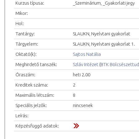
Kurzus típusa:
_Szeminárium, _Gyakorlati jegy
Mikor:
Hol:
Tantárgy:
SLAUKN, Nyelvtani gyakorlat
Tárgyelem:
SLAUKN, Nyelvtani gyakorlat 1.
Oktató(k):
Sajtos Natália
Meghirdető tanszék:
Szláv Intézet
(
BTK Bölcsészettu
Óraszám:
heti 2.00
Kreditek száma:
2
Maximális létszám:
8
Speciális jelzők:
nincsenek
Leírás:
Képzésfüggő adatok: