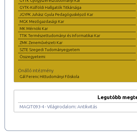
GYTK Gyógyszerésztudományi Kar
GYTK-Külföldi Hallgatók Titkársága
JGYPK Juhász Gyula Pedagógusképző Kar
MGK Mezőgazdasági Kar
MK Mérnöki Kar
TTIK Természettudományi és Informatikai Kar
ZMK Zeneművészeti Kar
SZTE Szegedi Tudományegyetem
Összegyetemi
Önálló intézmény
Gál Ferenc Hittudományi Főiskola
Legutóbb megte
MAGIT093-4 - Világirodalom: Antikvitás