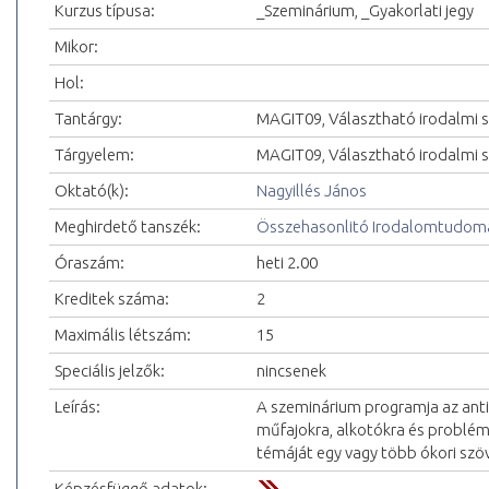
Kurzus típusa:
_Szeminárium, _Gyakorlati jegy
Mikor:
Hol:
Tantárgy:
MAGIT09, Választható irodalmi 
Tárgyelem:
MAGIT09, Választható irodalmi 
Oktató(k):
Nagyillés János
Meghirdető tanszék:
Összehasonlitó Irodalomtudomá
Óraszám:
heti 2.00
Kreditek száma:
2
Maximális létszám:
15
Speciális jelzők:
nincsenek
Leírás:
A szeminárium programja az antik
műfajokra, alkotókra és problé
témáját egy vagy több ókori szöv
Képzésfüggő adatok: