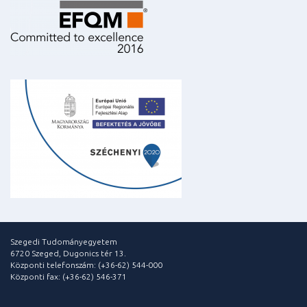
Szegedi Tudományegyetem
6720 Szeged, Dugonics tér 13.
Központi telefonszám: (+36-62) 544-000
Központi fax: (+36-62) 546-371