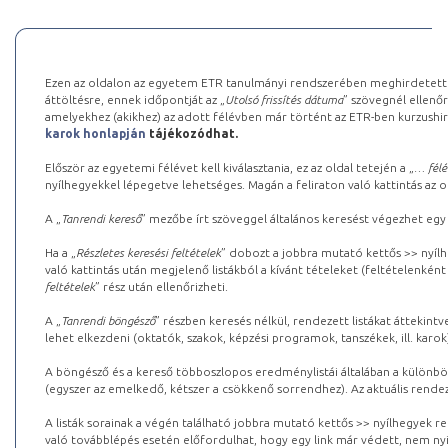
Ezen az oldalon az egyetem ETR tanulmányi rendszerében meghirdetett k
áttöltésre, ennek időpontját az „
Utolsó frissítés dátuma
” szövegnél ellenőr
amelyekhez (akikhez) az adott félévben már történt az ETR-ben kurzushi
karok honlapján
tájékozódhat.
Először az egyetemi félévet kell kiválasztania, ez az oldal tetején a „
… félé
nyílhegyekkel lépegetve lehetséges. Magán a feliraton való kattintás az old
A „
Tanrendi kereső
” mezőbe írt szöveggel általános keresést végezhet egy
Ha a „
Részletes keresési feltételek
” dobozt a jobbra mutató kettős >> nyílh
való kattintás után megjelenő listákból a kívánt tételeket (feltételenként
feltételek
” rész után ellenőrizheti.
A „
Tanrendi böngésző
” részben keresés nélkül, rendezett listákat áttekin
lehet elkezdeni (oktatók, szakok, képzési programok, tanszékek, ill. karok
A böngésző és a kereső többoszlopos eredménylistái általában a különböz
(egyszer az emelkedő, kétszer a csökkenő sorrendhez). Az aktuális rendez
A listák sorainak a végén található jobbra mutató kettős >> nyílhegyek r
való továbblépés esetén előfordulhat, hogy egy link már védett, nem nyi