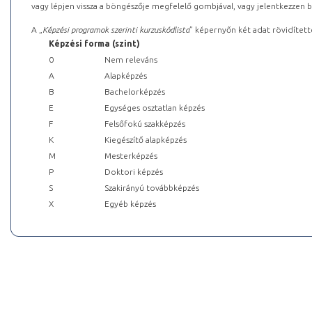
vagy lépjen vissza a böngészője megfelelő gombjával, vagy jelentkezzen be
A „
Képzési programok szerinti kurzuskódlista
” képernyőn két adat rövidített
Képzési forma (szint)
0
Nem releváns
A
Alapképzés
B
Bachelorképzés
E
Egységes osztatlan képzés
F
Felsőfokú szakképzés
K
Kiegészítő alapképzés
M
Mesterképzés
P
Doktori képzés
S
Szakirányú továbbképzés
X
Egyéb képzés