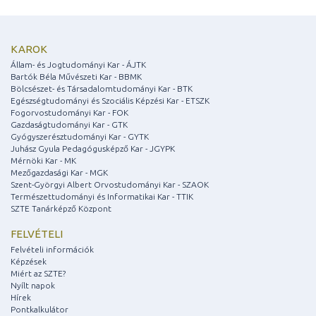
KAROK
Állam- és Jogtudományi Kar - ÁJTK
Bartók Béla Művészeti Kar - BBMK
Bölcsészet- és Társadalomtudományi Kar - BTK
Egészségtudományi és Szociális Képzési Kar - ETSZK
Fogorvostudományi Kar - FOK
Gazdaságtudományi Kar - GTK
Gyógyszerésztudományi Kar - GYTK
Juhász Gyula Pedagógusképző Kar - JGYPK
Mérnöki Kar - MK
Mezőgazdasági Kar - MGK
Szent-Györgyi Albert Orvostudományi Kar - SZAOK
Természettudományi és Informatikai Kar - TTIK
SZTE Tanárképző Központ
FELVÉTELI
Felvételi információk
Képzések
Miért az SZTE?
Nyílt napok
Hírek
Pontkalkulátor