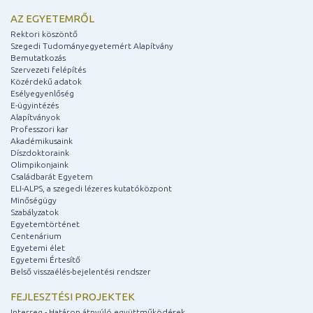
AZ EGYETEMRŐL
Rektori köszöntő
Szegedi Tudományegyetemért Alapítvány
Bemutatkozás
Szervezeti felépítés
Közérdekű adatok
Esélyegyenlőség
E-ügyintézés
Alapítványok
Professzori kar
Akadémikusaink
Díszdoktoraink
Olimpikonjaink
Családbarát Egyetem
ELI-ALPS, a szegedi lézeres kutatóközpont
Minőségügy
Szabályzatok
Egyetemtörténet
Centenárium
Egyetemi élet
Egyetemi Értesítő
Belső visszaélés-bejelentési rendszer
FEJLESZTÉSI PROJEKTEK
Interreg - Határon átnyúló együttműködések