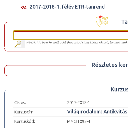
2017-2018-1. félév ETR-tanrend
Ta
Kérjük, írja be a keresett adat (kurzuskód címe, kódja, oktató, tanszék, szak
Részletes ker
Kurzu
Ciklus:
2017-2018-1
Világirodalom: Antikvitás
Kurzuscím:
Kurzuskód:
MAGIT093-4