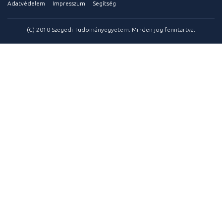
Adatvédelem
Impresszum
Segítség
(C) 2010 Szegedi Tudományegyetem. Minden jog fenntartva.