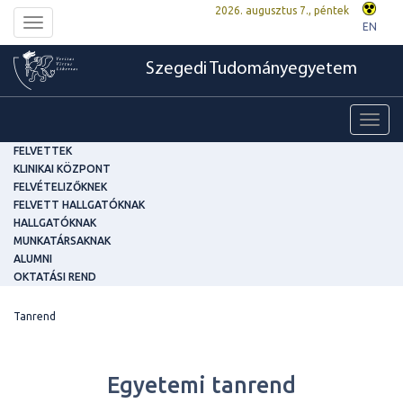
2026. augusztus 7., péntek
Toggle
EN
navigation
Szegedi Tudományegyetem
Toggl
navig
FELVETTEK
KLINIKAI KÖZPONT
FELVÉTELIZŐKNEK
FELVETT HALLGATÓKNAK
HALLGATÓKNAK
MUNKATÁRSAKNAK
ALUMNI
OKTATÁSI REND
Tanrend
Egyetemi tanrend