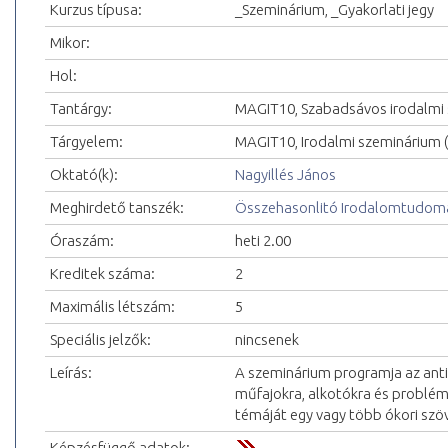
Kurzus típusa:
_Szeminárium, _Gyakorlati jegy
Mikor:
Hol:
Tantárgy:
MAGIT10, Szabadsávos irodalmi
Tárgyelem:
MAGIT10, Irodalmi szeminárium
Oktató(k):
Nagyillés János
Meghirdető tanszék:
Összehasonlitó Irodalomtudomá
Óraszám:
heti 2.00
Kreditek száma:
2
Maximális létszám:
5
Speciális jelzők:
nincsenek
Leírás:
A szeminárium programja az antik
műfajokra, alkotókra és problé
témáját egy vagy több ókori szöv
Képzésfüggő adatok: