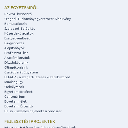
AZ EGYETEMRŐL
Rektori köszöntő
Szegedi Tudományegyetemért Alapítvány
Bemutatkozás
Szervezeti felépítés
Közérdekű adatok
Esélyegyenlőség
E-ügyintézés
Alapítványok
Professzori kar
Akadémikusaink
Díszdoktoraink
Olimpikonjaink
Családbarát Egyetem
ELI-ALPS, a szegedi lézeres kutatóközpont
Minőségügy
Szabályzatok
Egyetemtörténet
Centenárium
Egyetemi élet
Egyetemi Értesítő
Belső visszaélés-bejelentési rendszer
FEJLESZTÉSI PROJEKTEK
Interreg - Határon átnyúló együttműködések