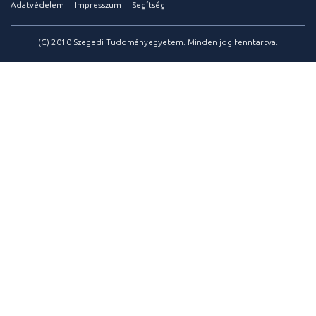
Adatvédelem
Impresszum
Segítség
(C) 2010 Szegedi Tudományegyetem. Minden jog fenntartva.