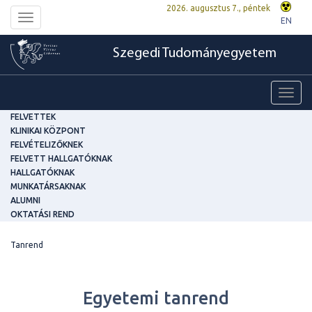
2026. augusztus 7., péntek
Toggle
EN
navigation
Szegedi Tudományegyetem
Toggl
navig
FELVETTEK
KLINIKAI KÖZPONT
FELVÉTELIZŐKNEK
FELVETT HALLGATÓKNAK
HALLGATÓKNAK
MUNKATÁRSAKNAK
ALUMNI
OKTATÁSI REND
Tanrend
Egyetemi tanrend