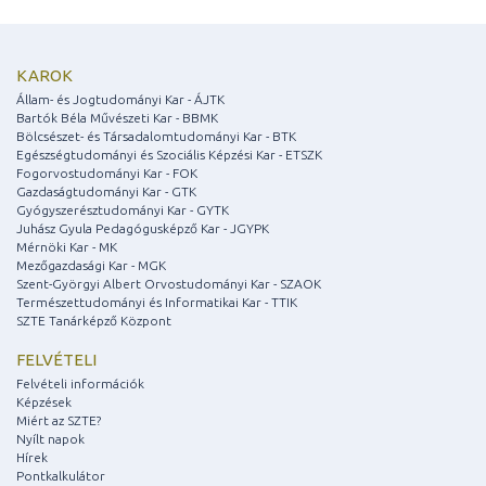
KAROK
Állam- és Jogtudományi Kar - ÁJTK
Bartók Béla Művészeti Kar - BBMK
Bölcsészet- és Társadalomtudományi Kar - BTK
Egészségtudományi és Szociális Képzési Kar - ETSZK
Fogorvostudományi Kar - FOK
Gazdaságtudományi Kar - GTK
Gyógyszerésztudományi Kar - GYTK
Juhász Gyula Pedagógusképző Kar - JGYPK
Mérnöki Kar - MK
Mezőgazdasági Kar - MGK
Szent-Györgyi Albert Orvostudományi Kar - SZAOK
Természettudományi és Informatikai Kar - TTIK
SZTE Tanárképző Központ
FELVÉTELI
Felvételi információk
Képzések
Miért az SZTE?
Nyílt napok
Hírek
Pontkalkulátor