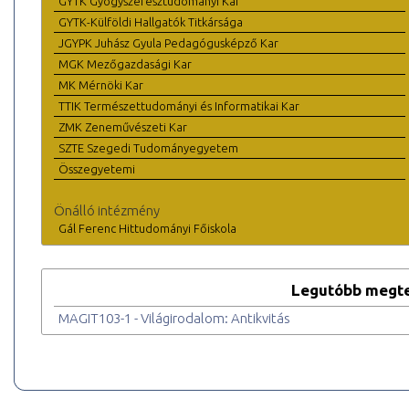
GYTK Gyógyszerésztudományi Kar
GYTK-Külföldi Hallgatók Titkársága
JGYPK Juhász Gyula Pedagógusképző Kar
MGK Mezőgazdasági Kar
MK Mérnöki Kar
TTIK Természettudományi és Informatikai Kar
ZMK Zeneművészeti Kar
SZTE Szegedi Tudományegyetem
Összegyetemi
Önálló intézmény
Gál Ferenc Hittudományi Főiskola
Legutóbb megte
MAGIT103-1 - Világirodalom: Antikvitás