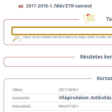
2017-2018-1. félév ETR-tanrend
Ta
Kérjük, írja be a keresett adat (kurzuskód címe, kódja, oktató, tanszék, szak
Részletes ker
Kurzu
Ciklus:
2017-2018-1
Világirodalom: Antikvitás
Kurzuscím:
Kurzuskód:
MAGIT103-1