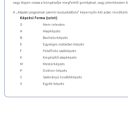
vagy lépjen vissza a böngészője megfelelő gombjával, vagy jelentkezzen be
A „
Képzési programok szerinti kurzuskódlista
” képernyőn két adat rövidített
Képzési forma (szint)
0
Nem releváns
A
Alapképzés
B
Bachelorképzés
E
Egységes osztatlan képzés
F
Felsőfokú szakképzés
K
Kiegészítő alapképzés
M
Mesterképzés
P
Doktori képzés
S
Szakirányú továbbképzés
X
Egyéb képzés