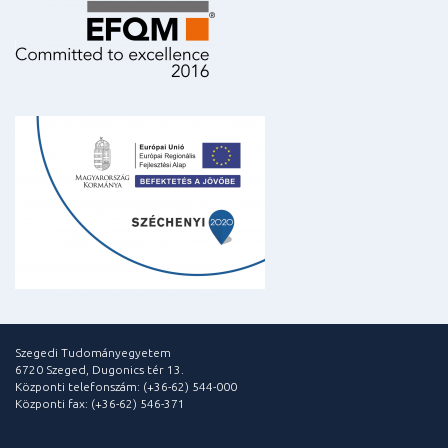
Szegedi Tudományegyetem
6720 Szeged, Dugonics tér 13.
Központi telefonszám: (+36-62) 544-000
Központi fax: (+36-62) 546-371