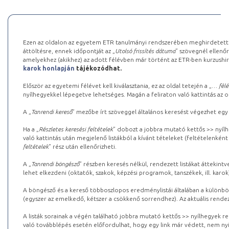
Ezen az oldalon az egyetem ETR tanulmányi rendszerében meghirdetett k
áttöltésre, ennek időpontját az „
Utolsó frissítés dátuma
” szövegnél ellenőr
amelyekhez (akikhez) az adott félévben már történt az ETR-ben kurzushi
karok honlapján
tájékozódhat.
Először az egyetemi félévet kell kiválasztania, ez az oldal tetején a „
… félé
nyílhegyekkel lépegetve lehetséges. Magán a feliraton való kattintás az old
A „
Tanrendi kereső
” mezőbe írt szöveggel általános keresést végezhet egy
Ha a „
Részletes keresési feltételek
” dobozt a jobbra mutató kettős >> nyílh
való kattintás után megjelenő listákból a kívánt tételeket (feltételenként
feltételek
” rész után ellenőrizheti.
A „
Tanrendi böngésző
” részben keresés nélkül, rendezett listákat áttekin
lehet elkezdeni (oktatók, szakok, képzési programok, tanszékek, ill. karok
A böngésző és a kereső többoszlopos eredménylistái általában a különböz
(egyszer az emelkedő, kétszer a csökkenő sorrendhez). Az aktuális rendez
A listák sorainak a végén található jobbra mutató kettős >> nyílhegyek r
való továbblépés esetén előfordulhat, hogy egy link már védett, nem nyi