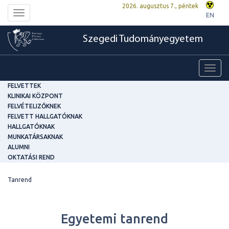
2026. augusztus 7., péntek
Toggle
EN
navigation
Szegedi Tudományegyetem
Toggl
navig
FELVETTEK
KLINIKAI KÖZPONT
FELVÉTELIZŐKNEK
FELVETT HALLGATÓKNAK
HALLGATÓKNAK
MUNKATÁRSAKNAK
ALUMNI
OKTATÁSI REND
Tanrend
Egyetemi tanrend