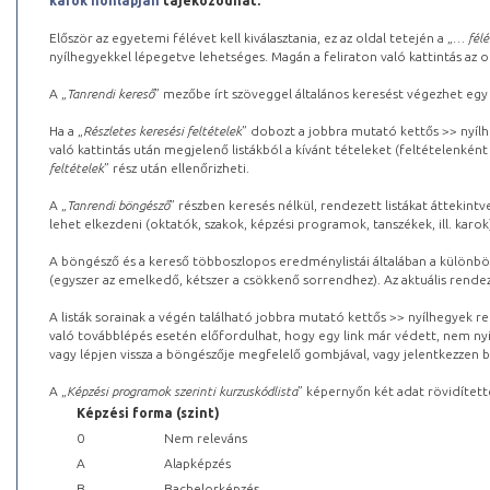
karok honlapján
tájékozódhat.
Először az egyetemi félévet kell kiválasztania, ez az oldal tetején a „
… félé
nyílhegyekkel lépegetve lehetséges. Magán a feliraton való kattintás az old
A „
Tanrendi kereső
” mezőbe írt szöveggel általános keresést végezhet egy
Ha a „
Részletes keresési feltételek
” dobozt a jobbra mutató kettős >> nyílh
való kattintás után megjelenő listákból a kívánt tételeket (feltételenként
feltételek
” rész után ellenőrizheti.
A „
Tanrendi böngésző
” részben keresés nélkül, rendezett listákat áttekin
lehet elkezdeni (oktatók, szakok, képzési programok, tanszékek, ill. karok
A böngésző és a kereső többoszlopos eredménylistái általában a különböz
(egyszer az emelkedő, kétszer a csökkenő sorrendhez). Az aktuális rendez
A listák sorainak a végén található jobbra mutató kettős >> nyílhegyek r
való továbblépés esetén előfordulhat, hogy egy link már védett, nem nyi
vagy lépjen vissza a böngészője megfelelő gombjával, vagy jelentkezzen be
A „
Képzési programok szerinti kurzuskódlista
” képernyőn két adat rövidített
Képzési forma (szint)
0
Nem releváns
A
Alapképzés
B
Bachelorképzés