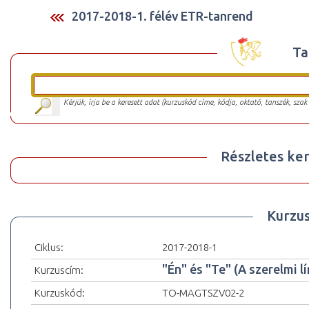
2017-2018-1. félév ETR-tanrend
Ta
Kérjük, írja be a keresett adat (kurzuskód címe, kódja, oktató, tanszék, szak
Részletes ker
Kurzu
Ciklus:
2017-2018-1
"Én" és "Te" (A szerelmi l
Kurzuscím:
Kurzuskód:
TO-MAGTSZV02-2