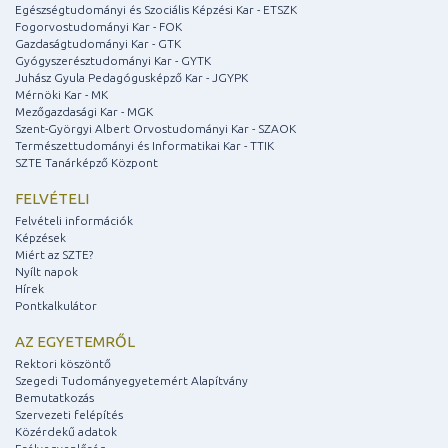
Egészségtudományi és Szociális Képzési Kar - ETSZK
Fogorvostudományi Kar - FOK
Gazdaságtudományi Kar - GTK
Gyógyszerésztudományi Kar - GYTK
Juhász Gyula Pedagógusképző Kar - JGYPK
Mérnöki Kar - MK
Mezőgazdasági Kar - MGK
Szent-Györgyi Albert Orvostudományi Kar - SZAOK
Természettudományi és Informatikai Kar - TTIK
SZTE Tanárképző Központ
FELVÉTELI
Felvételi információk
Képzések
Miért az SZTE?
Nyílt napok
Hírek
Pontkalkulátor
AZ EGYETEMRŐL
Rektori köszöntő
Szegedi Tudományegyetemért Alapítvány
Bemutatkozás
Szervezeti felépítés
Közérdekű adatok