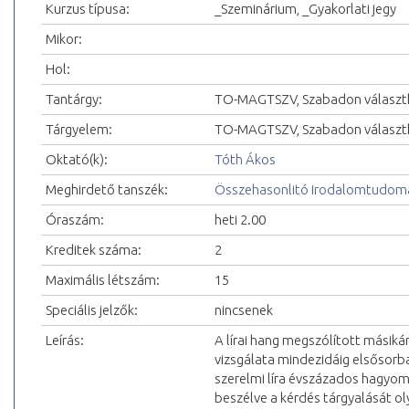
Kurzus típusa:
_Szeminárium, _Gyakorlati jegy
Mikor:
Hol:
Tantárgy:
TO-MAGTSZV, Szabadon választ
Tárgyelem:
TO-MAGTSZV, Szabadon választh
Oktató(k):
Tóth Ákos
Meghirdető tanszék:
Összehasonlitó Irodalomtudomá
Óraszám:
heti 2.00
Kreditek száma:
2
Maximális létszám:
15
Speciális jelzők:
nincsenek
Leírás:
A lírai hang megszólított másikána
vizsgálata mindezidáig elsősorb
szerelmi líra évszázados hagyom
beszélve a kérdés tárgyalását oly