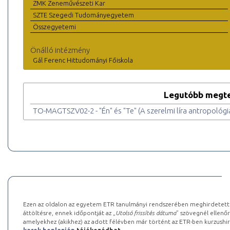
ZMK Zeneművészeti Kar
SZTE Szegedi Tudományegyetem
Összegyetemi
Önálló intézmény
Gál Ferenc Hittudományi Főiskola
Legutóbb megte
TO-MAGTSZV02-2 - "Én" és "Te" (A szerelmi líra antropológiá
Ezen az oldalon az egyetem ETR tanulmányi rendszerében meghirdetett k
áttöltésre, ennek időpontját az „
Utolsó frissítés dátuma
” szövegnél ellenőr
amelyekhez (akikhez) az adott félévben már történt az ETR-ben kurzushi