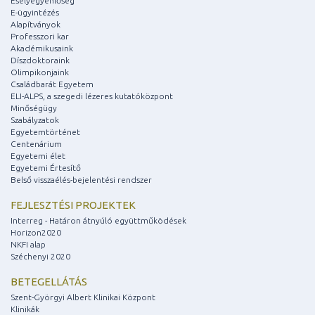
Esélyegyenlőség
E-ügyintézés
Alapítványok
Professzori kar
Akadémikusaink
Díszdoktoraink
Olimpikonjaink
Családbarát Egyetem
ELI-ALPS, a szegedi lézeres kutatóközpont
Minőségügy
Szabályzatok
Egyetemtörténet
Centenárium
Egyetemi élet
Egyetemi Értesítő
Belső visszaélés-bejelentési rendszer
FEJLESZTÉSI PROJEKTEK
Interreg - Határon átnyúló együttműködések
Horizon2020
NKFI alap
Széchenyi 2020
BETEGELLÁTÁS
Szent-Györgyi Albert Klinikai Központ
Klinikák