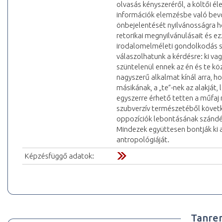
olvasás kényszeréről, a költői é
információk elemzésbe való bevoná
önbejelentését nyilvánosságra h
retorikai megnyilvánulásait és e
irodalomelméleti gondolkodás s
válaszolhatunk a kérdésre: ki vagy 
szüntelenül ennek az én és te kö
nagyszerű alkalmat kínál arra, h
másikának, a „te”-nek az alakját
egyszerre érhető tetten a műfaj 
szubverzív természetéből követ
oppozíciók lebontásának szándéka
Mindezek együttesen bontják ki a 
antropológiáját.
Képzésfüggő adatok:
Tanre