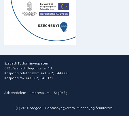
Szegedi Tudományegyetem
6720 Szeged, Dugonics tér 13.
Központi telefonszám: (+36-62) 544-000
Központi fax: (+36-62) 546-371
Adatvédelem
Impresszum
Segítség
(C) 2010 Szegedi Tudományegyetem. Minden jog fenntartva.