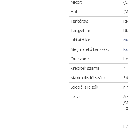
Mikor:
{C
Hol:
{M
Tantárgy:
RM
Tárgyelem:
RM
Oktató(k):
Ma
Meghirdető tanszék:
Kö
Óraszám:
he
Kreditek száma:
4
Maximális létszám:
36
Speciális jelzők:
ni
Leírás:
Az
/M
20
I.