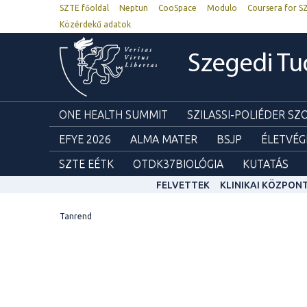
SZTE főoldal
Neptun
CooSpace
Modulo
Coursera for S
Közérdekű adatok
Szegedi T
ONE HEALTH SUMMIT
SZILASSI-POLIÉDER S
EFYE 2026
ALMA MATER
BSJP
ÉLETVÉG
SZTE EÉTK
OTDK37BIOLÓGIA
KUTATÁS
FELVETTEK
KLINIKAI KÖZPON
Tanrend