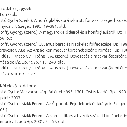
. Irodalomjegyzék
 Források:
istó Gyula (szerk.): A honfoglalás korának írott forrásai. Szegedi Köz
nyvtár. 7. Szeged 1995. 19–381. old.
örffy György (szerk.): A magyarok elődeiről és a honfoglalásról. Bp. 1
56. old.
örffy György (szerk.): Julianus barát és Napkelet fölfedezése. Bp. 198
ravcsik Gyula: Az Árpád-kori magyar történet bizánci forrásai. Bp. 19
jdú P. – Kristó Gy. – Róna T. A. (szerk.): Bevezetés a magyar őstörtén
rrásaiba I/2. Bp. 1976. 119–240. old.
jdú P. – Kristó Gy. – Róna T. A. (szerk.): Bevezetés a magyar őstörtén
rrásaiba II. Bp. 1977.
 Kötelező irodalom:
istó Gyula: Magyarország története 895–1301. Osiris Kiadó. Bp. 1998.
eprint: 2003.)
istó Gyula – Makk Ferenc: Az Árpádok. Fejedelmek és királyok. Szeged 
03.)
istó Gyula – Makk Ferenc: A kilencedik és a tizedik század története.
nnonica Kiadó Bp. 2001. 7—67. old.