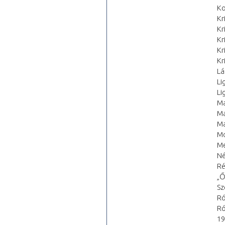
Ko
Kr
Kr
Kr
Kr
Kr
Lá
Li
Li
Ma
Ma
Ma
Mo
Me
Né
Ré
„Ő
Sz
Ró
Ró
19