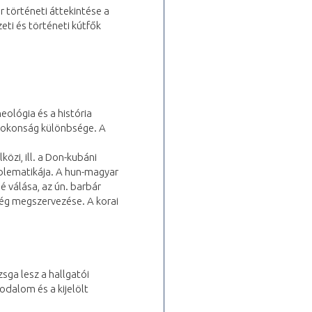
ar történeti áttekintése a
eti és történeti kútfők
heológia és a história
 rokonság különbsége. A
közi, ill. a Don-kubáni
oblematikája. A hun-magyar
 válása, az ún. barbár
ség megszervezése. A korai
zsga lesz a hallgatói
odalom és a kijelölt