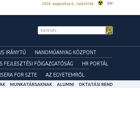
EN
2026. augusztus 6., csütörtök
S IRÁNYTŰ
NANOMŰANYAG KÖZPONT
ÉS FEJLESZTÉSI FŐIGAZGATÓSÁG
HR PORTÁL
SERA FOR SZTE
AZ EGYETEMRŐL
AK
MUNKATÁRSAKNAK
ALUMNI
OKTATÁSI REND