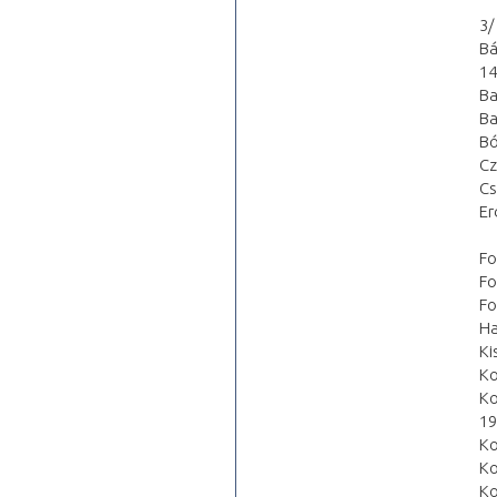
3/
Bá
14
Ba
Ba
Bó
Cz
Cs
Er
Fo
Fo
Fo
Ha
Ki
Ko
Ko
19
Ko
Ko
Ko