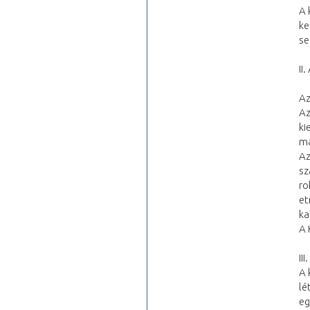
A 
ke
se
II
Az
Az
ki
ma
Az
sz
ro
et
ka
A 
II
A 
lé
eg