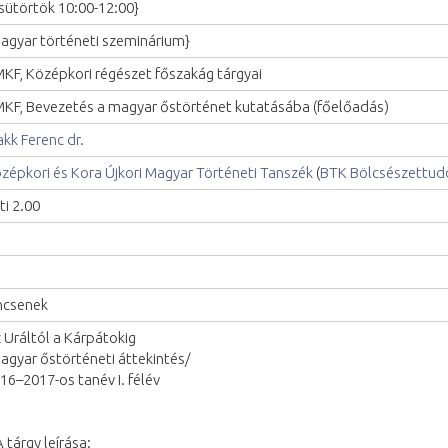
sütörtök 10:00-12:00}
agyar történeti szeminárium}
KF, Középkori régészet főszakág tárgyai
KF, Bevezetés a magyar őstörténet kutatásába (főelőadás)
kk Ferenc dr.
zépkori és Kora Újkori Magyar Történeti Tanszék
(
BTK Bölcsészettud
ti 2.00
ncsenek
 Uráltól a Kárpátokig
agyar őstörténeti áttekintés/
16–2017-os tanév I. félév
 A tárgy leírása: