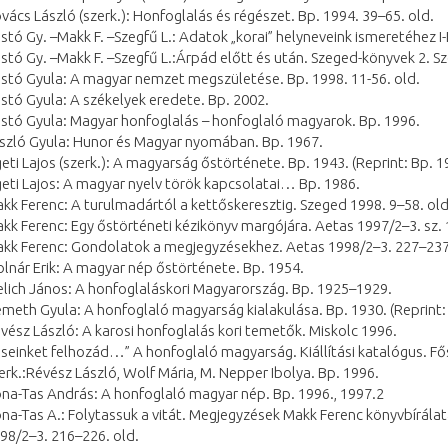
vács László (szerk.): Honfoglalás és régészet. Bp. 1994. 39–65. old.
istó Gy. –Makk F. –Szegfű L.: Adatok „korai” helyneveink ismeretéhez I
istó Gy. –Makk F. –Szegfű L.:Árpád előtt és után. Szeged-könyvek 2. S
istó Gyula: A magyar nemzet megszületése. Bp. 1998. 11-56. old.
istó Gyula: A székelyek eredete. Bp. 2002.
istó Gyula: Magyar honfoglalás – honfoglaló magyarok. Bp. 1996.
szló Gyula: Hunor és Magyar nyomában. Bp. 1967.
geti Lajos (szerk.): A magyarság őstörténete. Bp. 1943. (Reprint: Bp. 1
geti Lajos: A magyar nyelv török kapcsolatai… Bp. 1986.
kk Ferenc: A turulmadártól a kettőskeresztig. Szeged 1998. 9–58. old
kk Ferenc: Egy őstörténeti kézikönyv margójára. Aetas 1997/2–3. sz. 
kk Ferenc: Gondolatok a megjegyzésekhez. Aetas 1998/2–3. 227–237
lnár Erik: A magyar nép őstörténete. Bp. 1954.
lich János: A honfoglaláskori Magyarország. Bp. 1925–1929.
meth Gyula: A honfoglaló magyarság kialakulása. Bp. 1930. (Reprint:
vész László: A karosi honfoglalás kori temetők. Miskolc 1996.
seinket felhozád…” A honfoglaló magyarság. Kiállítási katalógus. Fős
erk.:Révész László, Wolf Mária, M. Nepper Ibolya. Bp. 1996.
na-Tas András: A honfoglaló magyar nép. Bp. 1996., 1997.2
na-Tas A.: Folytassuk a vitát. Megjegyzések Makk Ferenc könyvbírála
98/2–3. 216–226. old.