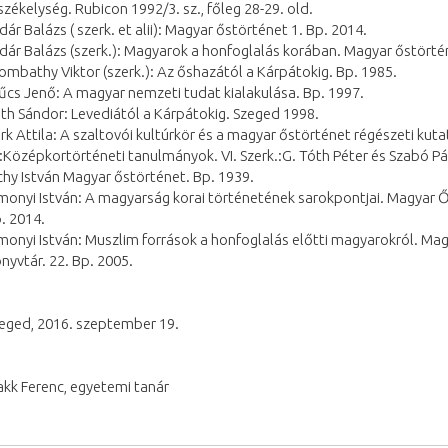
székelység. Rubicon 1992/3. sz., főleg 28-29. old.
dár Balázs ( szerk. et alii): Magyar őstörténet 1. Bp. 2014.
dár Balázs (szerk.): Magyarok a honfoglalás korában. Magyar őstörtén
ombathy Viktor (szerk.): Az őshazától a Kárpátokig. Bp. 1985.
űcs Jenő: A magyar nemzeti tudat kialakulása. Bp. 1997.
th Sándor: Levediától a Kárpátokig. Szeged 1998.
rk Attila: A szaltovói kultúrkör és a magyar őstörténet régészeti kuta
.:Középkortörténeti tanulmányok. VI. Szerk.:G. Tóth Péter és Szabó 
chy István Magyar őstörténet. Bp. 1939.
monyi István: A magyarság korai történetének sarokpontjai. Magyar Ő
. 2014.
monyi István: Muszlim források a honfoglalás előtti magyarokról. Ma
nyvtár. 22. Bp. 2005.
eged, 2016. szeptember 19.
kk Ferenc, egyetemi tanár