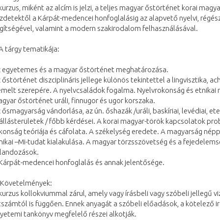
kurzus, miként az alcím is jelzi, a teljes magyar őstörténet korai magy
zdetektől a Kárpát-medencei honfoglalásig az alapvető nyelvi, régész
gítségével, valamint a modern szakirodalom felhasználásával.
. A tárgy tematikája:
 egyetemes és a magyar őstörténet meghatározása.
 őstörténet diszciplináris jellege különös tekintettel a lingvisztika, ac
emelt szerepére. A nyelvcsaládok fogalma. Nyelvrokonság és etnikai
gyar őstörténet uráli, finnugor és ugor korszaka.
 ősmagyarság vándorlása, az ún. őshazák /uráli, baskíriai, levédiai, etel
állásterületek / főbb kérdései. A korai magyar-török kapcsolatok pr
konság teóriája és cáfolata. A székelység eredete. A magyarság néppé
nikai –Mi-tudat kialakulása. A magyar törzsszövetség és a fejedelem
landozások.
Kárpát-medencei honfoglalás és annak jelentősége.
I. Követelmények:
kurzus kollokviummal zárul, amely vagy írásbeli vagy szóbeli jellegű vi
tszámtól is függően. Ennek anyagát a szóbeli előadások, a kötelező ir
yetemi tankönyv megfelelő részei alkotják.