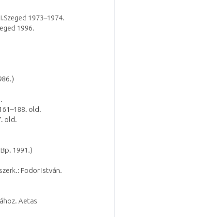
-II.Szeged 1973–1974.
zeged 1996.
986.)
.
161–188. old.
. old.
 Bp. 1991.)
zerk.: Fodor István.
tához. Aetas