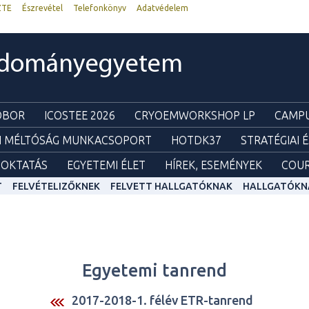
ZTE
Észrevétel
Telefonkönyv
Adatvédelem
udományegyetem
ZOBOR
ICOSTEE 2026
CRYOEMWORKSHOP LP
CAMPU
I MÉLTÓSÁG MUNKACSOPORT
HOTDK37
STRATÉGIAI 
OKTATÁS
EGYETEMI ÉLET
HÍREK, ESEMÉNYEK
COUR
T
FELVÉTELIZŐKNEK
FELVETT HALLGATÓKNAK
HALLGATÓKN
Egyetemi tanrend
2017-2018-1. félév ETR-tanrend