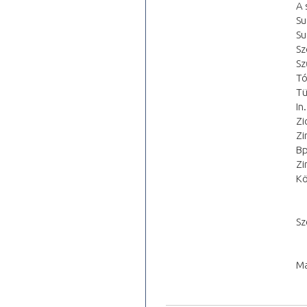
A 
Su
Su
Sz
Sz
Tó
Tü
In
Zi
Zi
Bp
Zi
Kö
Sz
Ma