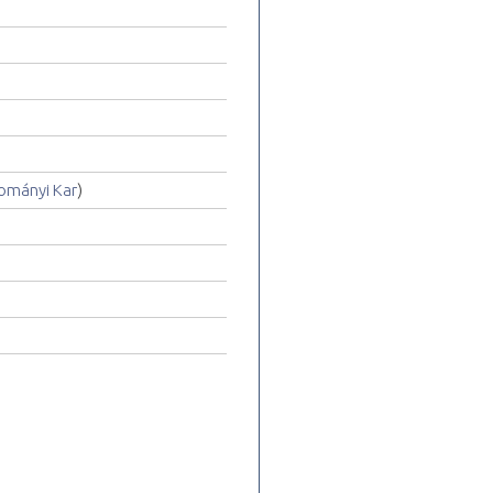
ományi Kar
)