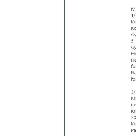
IV
1/
Kr
Kö
Gy
5–
Gy
Mo
Ha
fo
Ha
fo
2/
Kr
(r
Kr
20
Kr
Pa