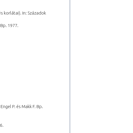
 korlátai). In: Századok
 Bp. 1977.
 Engel P. és Makk F. Bp.
6.