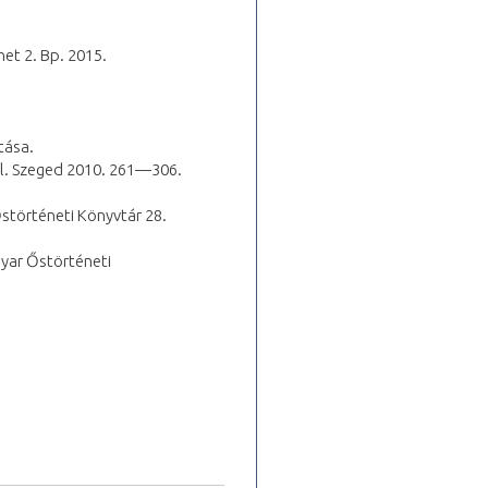
et 2. Bp. 2015.
tása.
Pál. Szeged 2010. 261—306.
störténeti Könyvtár 28.
gyar Őstörténeti