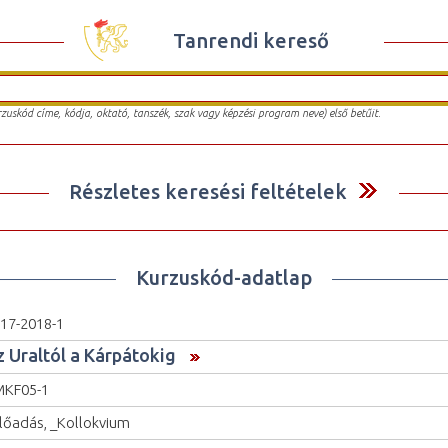
Tanrendi kereső
urzuskód címe, kódja, oktató, tanszék, szak vagy képzési program neve) első betűit.
Részletes keresési feltételek
Kurzuskód-adatlap
17-2018-1
z Uraltól a Kárpátokig
MKF05-1
lőadás, _Kollokvium