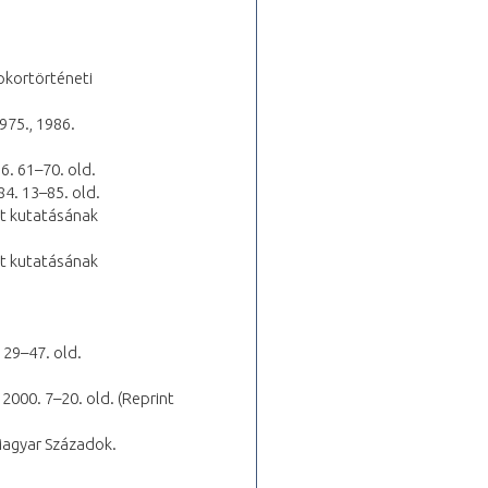
épkortörténeti
975., 1986.
6. 61–70. old.
84. 13–85. old.
et kutatásának
et kutatásának
 29–47. old.
2000. 7–20. old. (Reprint
 Magyar Századok.