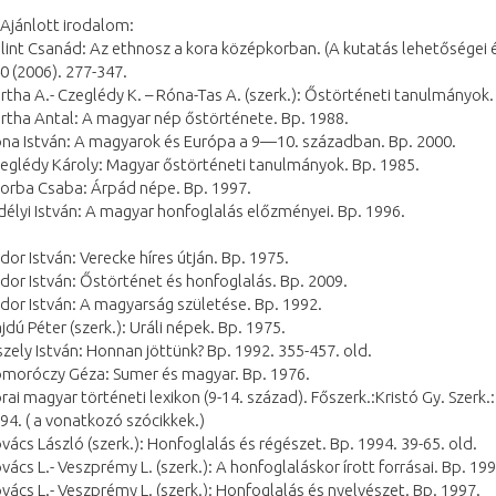
 Ajánlott irodalom:
lint Csanád: Az ethnosz a kora középkorban. (A kutatás lehetőségei és
0 (2006). 277-347.
rtha A.- Czeglédy K. – Róna-Tas A. (szerk.): Őstörténeti tanulmányok.
rtha Antal: A magyar nép őstörténete. Bp. 1988.
na István: A magyarok és Európa a 9—10. században. Bp. 2000.
eglédy Károly: Magyar őstörténeti tanulmányok. Bp. 1985.
orba Csaba: Árpád népe. Bp. 1997.
délyi István: A magyar honfoglalás előzményei. Bp. 1996.
dor István: Verecke híres útján. Bp. 1975.
dor István: Őstörténet és honfoglalás. Bp. 2009.
dor István: A magyarság születése. Bp. 1992.
jdú Péter (szerk.): Uráli népek. Bp. 1975.
szely István: Honnan jöttünk? Bp. 1992. 355-457. old.
moróczy Géza: Sumer és magyar. Bp. 1976.
rai magyar történeti lexikon (9-14. század). Főszerk.:Kristó Gy. Szerk.:
94. ( a vonatkozó szócikkek.)
vács László (szerk.): Honfoglalás és régészet. Bp. 1994. 39-65. old.
vács L.- Veszprémy L. (szerk.): A honfoglaláskor írott forrásai. Bp. 199
vács L.- Veszprémy L. (szerk.): Honfoglalás és nyelvészet. Bp. 1997.