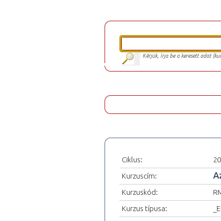
Kérjük, írja be a keresett adat (k
Ciklus:
20
A
Kurzuscím:
Kurzuskód:
R
Kurzus típusa:
_E