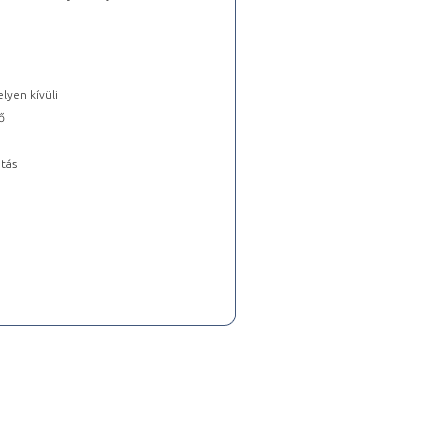
lyen kívüli
ő
tás