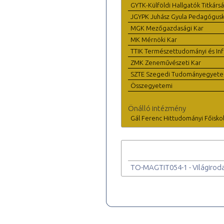
GYTK-Külföldi Hallgatók Titkárs
JGYPK Juhász Gyula Pedagógus
MGK Mezőgazdasági Kar
MK Mérnöki Kar
TTIK Természettudományi és Inf
ZMK Zeneművészeti Kar
SZTE Szegedi Tudományegyet
Összegyetemi
Önálló intézmény
Gál Ferenc Hittudományi Főisko
TO-MAGTIT054-1 - Világiroda