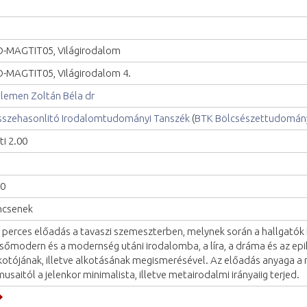
-MAGTIT05, Világirodalom
-MAGTIT05, Világirodalom 4.
lemen Zoltán Béla dr
szehasonlitó Irodalomtudományi Tanszék
(
BTK Bölcsészettudomány
ti 2.00
0
ncsenek
 perces előadás a tavaszi szemeszterben, melynek során a hallgatók
sőmodern és a modernség utáni irodalomba, a líra, a dráma és az ep
kotójának, illetve alkotásának megismerésével. Az előadás anyaga a 
musaitól a jelenkor minimalista, illetve metairodalmi irányaiig terjed.