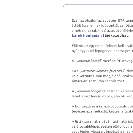
Ezen az oldalon az egyetem ETR tanu
áttöltésre, ennek időpontját az „
Utols
amelyekhez (akikhez) az adott félév
karok honlapján
tájékozódhat.
Először az egyetemi félévet kell kivála
nyílhegyekkel lépegetve lehetséges. Ma
A „
Tanrendi kereső
” mezőbe írt szöveg
Ha a „
Részletes keresési feltételek
” dob
való kattintás után megjelenő listákbó
feltételek
” rész után ellenőrizheti.
A „
Tanrendi böngésző
” részben keresés
lehet elkezdeni (oktatók, szakok, képz
A böngésző és a kereső többoszlopos 
(egyszer az emelkedő, kétszer a csök
A listák sorainak a végén található j
való továbblépés esetén előfordulhat
vagy lépjen vissza a böngészője megfe