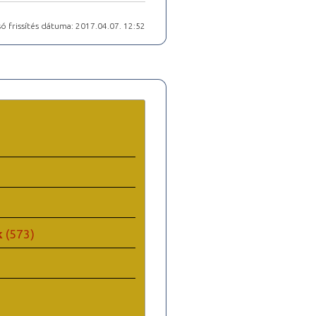
ó frissítés dátuma: 2017.04.07. 12:52
k
(573)