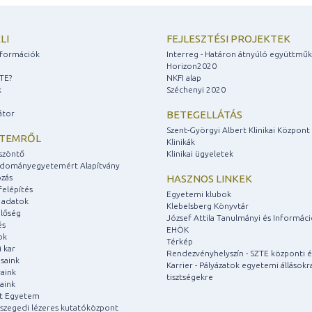
LI
FEJLESZTÉSI PROJEKTEK
információk
Interreg - Határon átnyúló együttmű
Horizon2020
ZTE?
NKFI alap
k
Széchenyi 2020
átor
BETEGELLÁTÁS
Szent-Györgyi Albert Klinikai Központ
ETEMRŐL
Klinikák
szöntő
Klinikai ügyeletek
udományegyetemért Alapítvány
zás
HASZNOS LINKEK
felépítés
Egyetemi klubok
 adatok
Klebelsberg Könyvtár
lőség
József Attila Tanulmányi és Informác
és
EHÖK
ok
Térkép
 kar
Rendezvényhelyszín - SZTE központi é
saink
Karrier - Pályázatok egyetemi állásokr
aink
tisztségekre
aink
át Egyetem
a szegedi lézeres kutatóközpont