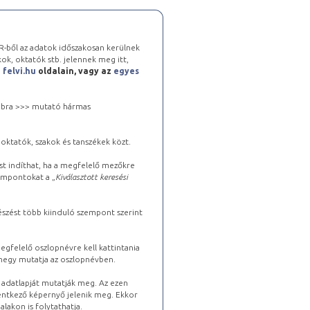
-ből az adatok időszakosan kerülnek
kok, oktatók stb. jelennek meg itt,
a
felvi.hu
oldalain, vagy az
egyes
 jobbra >>> mutató hármas
oktatók, szakok és tanszékek közt.
st indíthat, ha a megfelelő mezőkre
zempontokat a „
Kiválasztott keresési
észést több kiinduló szempont szerint
gfelelő oszlopnévre kell kattintania
lhegy mutatja az oszlopnévben.
s adatlapját mutatják meg. Az ezen
lentkező képernyő jelenik meg. Ekkor
lakon is folytathatja.