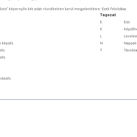
lista
” képernyőn két adat rövidítetten kerül megjelenítésre. Ezek feloldása:
Tagozat
E
Esti
K
Képzőhe
L
Levelez
n képzés
N
Nappali
zés
T
Távokta
pzés
képzés