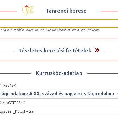
Tanrendi kereső
urzuskód címe, kódja, oktató, tanszék, szak vagy képzési program neve) első betűit.
Részletes keresési feltételek
Kurzuskód-adatlap
17-2018-1
ilágirodalom: A XX. század és napjaink világirodalma
O-MAGTIT054-1
lőadás, _Kollokvium