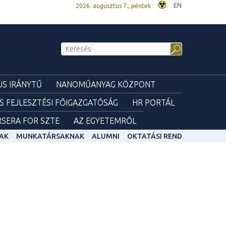
EN
2026. augusztus 7., péntek
S IRÁNYTŰ
NANOMŰANYAG KÖZPONT
ÉS FEJLESZTÉSI FŐIGAZGATÓSÁG
HR PORTÁL
SERA FOR SZTE
AZ EGYETEMRŐL
AK
MUNKATÁRSAKNAK
ALUMNI
OKTATÁSI REND