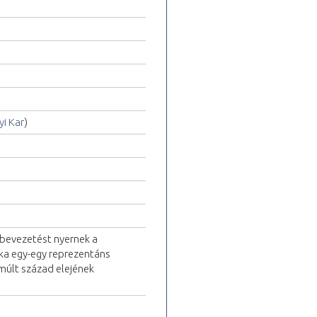
i Kar
)
 bevezetést nyernek a
ika egy-egy reprezentáns
múlt század elejének