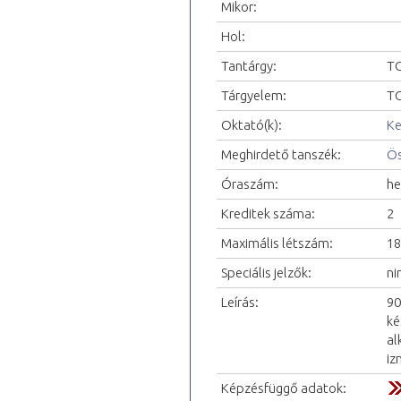
Mikor:
Hol:
Tantárgy:
TO
Tárgyelem:
TO
Oktató(k):
Ke
Meghirdető tanszék:
Ös
Óraszám:
he
Kreditek száma:
2
Maximális létszám:
18
Speciális jelzők:
ni
Leírás:
90
ké
al
iz
Képzésfüggő adatok: