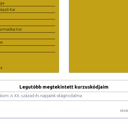
ága
képző Kar
ormatikai Kar
em
la
Legutóbb megtekintett kurzuskódjaim
lom: A XX. század és napjaink világirodalma
Utols