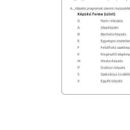
A „
Képzési programok szerinti kurzuskód
Képzési forma (szint)
0
Nem releváns
A
Alapképzés
B
Bachelorképzés
E
Egységes osztatla
F
Felsőfokú szakkép
K
Kiegészítő alapké
M
Mesterképzés
P
Doktori képzés
S
Szakirányú tovább
X
Egyéb képzés