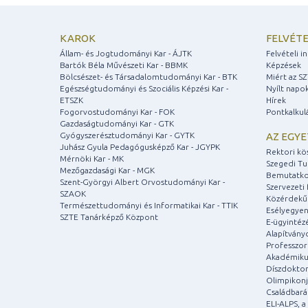
KAROK
FELVÉTE
Állam- és Jogtudományi Kar - ÁJTK
Felvételi 
Bartók Béla Művészeti Kar - BBMK
Képzések
Bölcsészet- és Társadalomtudományi Kar - BTK
Miért az S
Egészségtudományi és Szociális Képzési Kar -
Nyílt napo
ETSZK
Hírek
Fogorvostudományi Kar - FOK
Pontkalkul
Gazdaságtudományi Kar - GTK
Gyógyszerésztudományi Kar - GYTK
AZ EGY
Juhász Gyula Pedagógusképző Kar - JGYPK
Rektori kö
Mérnöki Kar - MK
Szegedi T
Mezőgazdasági Kar - MGK
Bemutatko
Szent-Györgyi Albert Orvostudományi Kar -
Szervezeti 
SZAOK
Közérdekű
Természettudományi és Informatikai Kar - TTIK
Esélyegyen
SZTE Tanárképző Központ
E-ügyintéz
Alapítvány
Professzori
Akadémiku
Díszdoktor
Olimpikonj
Családbar
ELI-ALPS, 