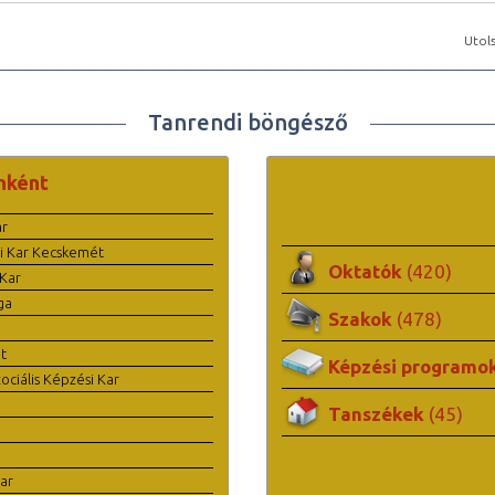
Utols
Tanrendi böngésző
nként
ar
i Kar Kecskemét
Oktatók
(420)
Kar
ga
Szakok
(478)
t
Képzési programo
ciális Képzési Kar
Tanszékek
(45)
ar