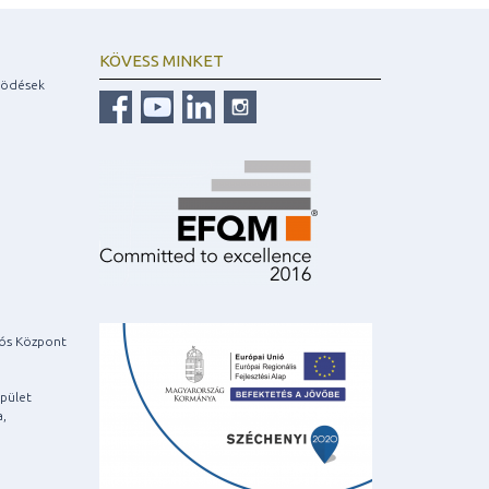
KÖVESS MINKET
ködések
iós Központ
pület
a,