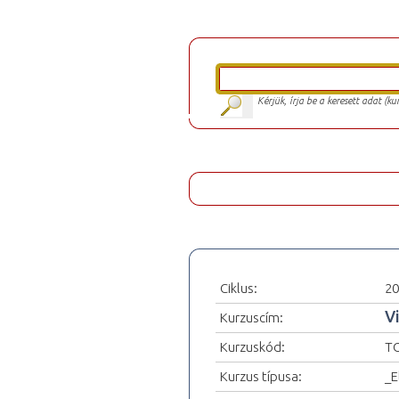
Kérjük, írja be a keresett adat (k
Ciklus:
20
V
Kurzuscím:
Kurzuskód:
T
Kurzus típusa:
_E