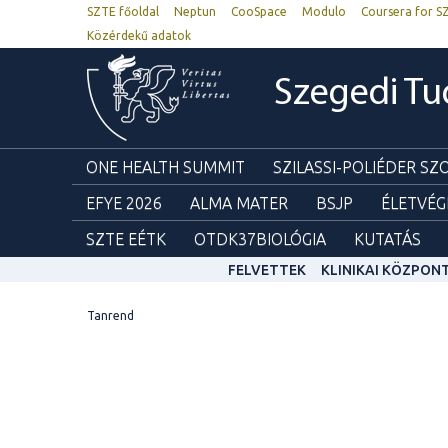
SZTE főoldal
Neptun
CooSpace
Modulo
Coursera for S
Közérdekű adatok
Szegedi T
ONE HEALTH SUMMIT
SZILASSI-POLIÉDER S
EFYE 2026
ALMA MATER
BSJP
ÉLETVÉG
SZTE EÉTK
OTDK37BIOLÓGIA
KUTATÁS
FELVETTEK
KLINIKAI KÖZPON
Tanrend