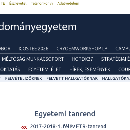
ZTE
Észrevétel
Telefonkönyv
Adatvédelem
udományegyetem
ZOBOR
ICOSTEE 2026
CRYOEMWORKSHOP LP
CAMPU
I MÉLTÓSÁG MUNKACSOPORT
HOTDK37
STRATÉGIAI 
OKTATÁS
EGYETEMI ÉLET
HÍREK, ESEMÉNYEK
COUR
T
FELVÉTELIZŐKNEK
FELVETT HALLGATÓKNAK
HALLGATÓKN
Egyetemi tanrend
2017-2018-1. félév ETR-tanrend