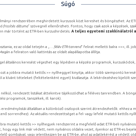
Súgó
lmányi rendszerében meghirdetett kurzusok közt kereshet és böngészhet. Az ETR
ó frissítés dátuma
” szövegnél ellenőrizheti. Fontos, hogy csak azok a képzések, sza
ben már történt az ETR-ben kurzushirdetés.
A teljes egyetemi szakkínálatról 
sztania, ez az oldal tetején a „
… félév ETR-tanrend
” felirat melletti balra <<<, ill.
gán a feliraton való kattintás az oldalt alapállapotba állítja.
gel általános keresést végezhet egy lépésben a képzési programok, kurzuskódok, 
ozt a jobbra mutató kettős >> nyílheggyel kinyitja, akkor több szempontú keresé
l a kívánt tételeket (feltételenként egyet) kiválasztja. A lekérdezéshez kijelölt s
 nélkül, rendezett listákat áttekintve tájékozódhat a féléves tanrendben. A böng
ési programok, tanszékek, ill. karok).
eredménylistái általában a különböző oszlopok szerint átrendezhetők: ehhez a me
kenő sorrendhez). Az aktuális rendezettséget a fel- vagy lefelé mutató kettős nyí
obbra mutató kettős >> nyílhegyek rendszerint a megfelelő adat ETR-beli nyilváno
, hogy egy link már védett, nem nyilvános oldalra vezet, ilyenkor az ETR-es beje
lelő gombjával, vagy jelentkezzen be az ETR-be, ahol az adatlekérést a védett olda