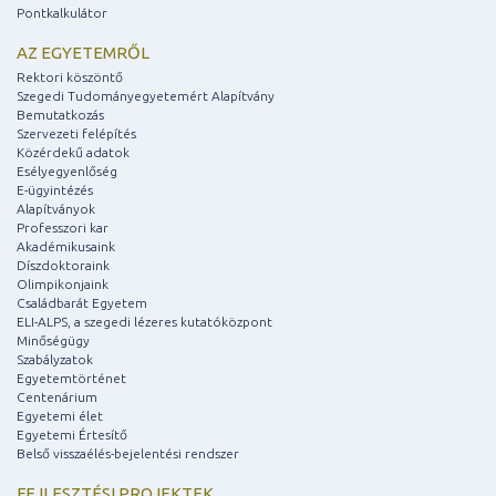
Pontkalkulátor
AZ EGYETEMRŐL
Rektori köszöntő
Szegedi Tudományegyetemért Alapítvány
Bemutatkozás
Szervezeti felépítés
Közérdekű adatok
Esélyegyenlőség
E-ügyintézés
Alapítványok
Professzori kar
Akadémikusaink
Díszdoktoraink
Olimpikonjaink
Családbarát Egyetem
ELI-ALPS, a szegedi lézeres kutatóközpont
Minőségügy
Szabályzatok
Egyetemtörténet
Centenárium
Egyetemi élet
Egyetemi Értesítő
Belső visszaélés-bejelentési rendszer
FEJLESZTÉSI PROJEKTEK