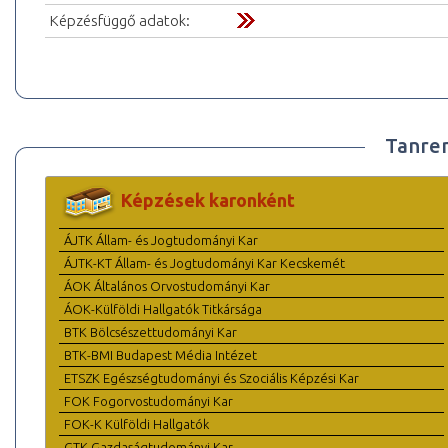
Képzésfüggő adatok:
Tanre
Képzések karonként
ÁJTK Állam- és Jogtudományi Kar
ÁJTK-KT Állam- és Jogtudományi Kar Kecskemét
ÁOK Általános Orvostudományi Kar
ÁOK-Külföldi Hallgatók Titkársága
BTK Bölcsészettudományi Kar
BTK-BMI Budapest Média Intézet
ETSZK Egészségtudományi és Szociális Képzési Kar
FOK Fogorvostudományi Kar
FOK-K Külföldi Hallgatók
GTK Gazdaságtudományi Kar