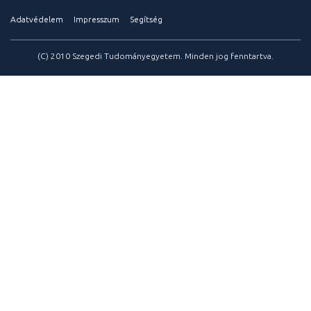
Adatvédelem
Impresszum
Segítség
(C) 2010 Szegedi Tudományegyetem. Minden jog fenntartva.