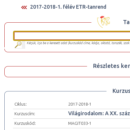
2017-2018-1. félév ETR-tanrend
Ta
Kérjük, írja be a keresett adat (kurzuskód címe, kódja, oktató, tanszék, szak
Részletes ker
Kurzu
Ciklus:
2017-2018-1
Világirodalom: A XX. száz
Kurzuscím:
Kurzuskód:
MAGIT033-1