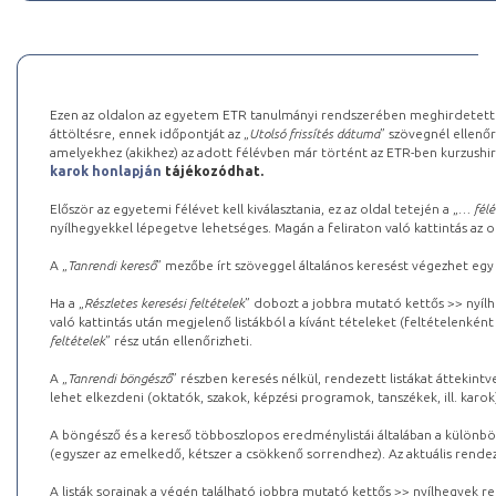
Ezen az oldalon az egyetem ETR tanulmányi rendszerében meghirdetett k
áttöltésre, ennek időpontját az „
Utolsó frissítés dátuma
” szövegnél ellenőr
amelyekhez (akikhez) az adott félévben már történt az ETR-ben kurzushi
karok honlapján
tájékozódhat.
Először az egyetemi félévet kell kiválasztania, ez az oldal tetején a „
… félé
nyílhegyekkel lépegetve lehetséges. Magán a feliraton való kattintás az old
A „
Tanrendi kereső
” mezőbe írt szöveggel általános keresést végezhet egy
Ha a „
Részletes keresési feltételek
” dobozt a jobbra mutató kettős >> nyílh
való kattintás után megjelenő listákból a kívánt tételeket (feltételenként
feltételek
” rész után ellenőrizheti.
A „
Tanrendi böngésző
” részben keresés nélkül, rendezett listákat áttekin
lehet elkezdeni (oktatók, szakok, képzési programok, tanszékek, ill. karok
A böngésző és a kereső többoszlopos eredménylistái általában a különböz
(egyszer az emelkedő, kétszer a csökkenő sorrendhez). Az aktuális rendez
A listák sorainak a végén található jobbra mutató kettős >> nyílhegyek r