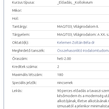
Kurzus típusa:
_Előadás, _Kollokvium
Mikor:
Hol:
Tantárgy:
MAGIT03, Világirodalom II.
Tárgyelem:
MAGIT03, Világirodalom: A XX. s
Oktató(k):
Kelemen Zoltán Béla dr
Meghirdető tanszék:
Összehasonlitó Irodalomtudomá
Óraszám:
heti 2.00
Kreditek száma:
2
Maximális létszám:
180
Speciális jelzők:
nincsenek
Leírás:
90 perces előadás a tavaszi sze
későmodern és a modernség utáni
alkotójának, illetve alkotásána
izmusaitól a jelenkor minimalista,