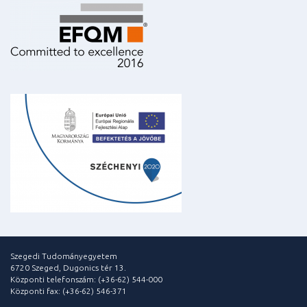
Szegedi Tudományegyetem
6720 Szeged, Dugonics tér 13.
Központi telefonszám: (+36-62) 544-000
Központi fax: (+36-62) 546-371