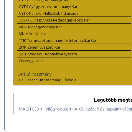
GYTK Gyógyszerésztudományi Kar
GYTK-Külföldi Hallgatók Titkársága
JGYPK Juhász Gyula Pedagógusképző Kar
MGK Mezőgazdasági Kar
MK Mérnöki Kar
TTIK Természettudományi és Informatikai Kar
ZMK Zeneművészeti Kar
SZTE Szegedi Tudományegyetem
Összegyetemi
Önálló intézmény
Gál Ferenc Hittudományi Főiskola
Legutóbb megte
MAGIT033-1 - Világirodalom: A XX. század és napjaink vilá