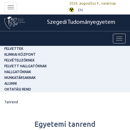
2026. augusztus 9., vasárnap
Toggle
EN
navigation
Szegedi Tudományegyetem
Toggl
navig
FELVETTEK
KLINIKAI KÖZPONT
FELVÉTELIZŐKNEK
FELVETT HALLGATÓKNAK
HALLGATÓKNAK
MUNKATÁRSAKNAK
ALUMNI
OKTATÁSI REND
Tanrend
Egyetemi tanrend