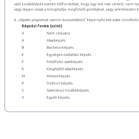
való továbblépés esetén előfordulhat, hogy egy link már védett, nem nyi
vagy lépjen vissza a böngészője megfelelő gombjával, vagy jelentkezzen be
A „
Képzési programok szerinti kurzuskódlista
” képernyőn két adat rövidített
Képzési forma (szint)
0
Nem releváns
A
Alapképzés
B
Bachelorképzés
E
Egységes osztatlan képzés
F
Felsőfokú szakképzés
K
Kiegészítő alapképzés
M
Mesterképzés
P
Doktori képzés
S
Szakirányú továbbképzés
X
Egyéb képzés