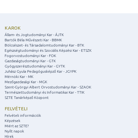
KAROK
Állam- és Jogtudományi Kar - ÁJTK
Bartók Béla Művészeti Kar - BBMK
Bölcsészet- és Társadalomtudományi Kar - BTK
Egészségtudományi és Szociális Képzési Kar - ETSZK
Fogorvostudományi Kar - FOK
Gazdaságtudományi Kar - GTK
Gyógyszerésztudományi Kar - GYTK
Juhász Gyula Pedagógusképző Kar - JGYPK
Mérnöki Kar - MK
Mezőgazdasági Kar - MGK
Szent-Györgyi Albert Orvostudományi Kar - SZAOK
Természettudományi és Informatikai Kar - TTIK
SZTE Tanárképző Központ
FELVÉTELI
Felvételi információk
Képzések
Miért az SZTE?
Nyílt napok
Hírek