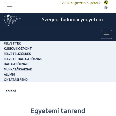
2026. augusztus 7., péntek
Toggle
EN
navigation
Szegedi Tudományegyetem
Toggl
navig
FELVETTEK
KLINIKAI KÖZPONT
FELVÉTELIZŐKNEK
FELVETT HALLGATÓKNAK
HALLGATÓKNAK
MUNKATÁRSAKNAK
ALUMNI
OKTATÁSI REND
Tanrend
Egyetemi tanrend