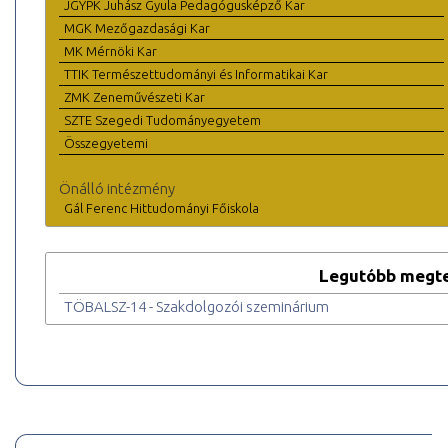
JGYPK Juhász Gyula Pedagógusképző Kar
MGK Mezőgazdasági Kar
MK Mérnöki Kar
TTIK Természettudományi és Informatikai Kar
ZMK Zeneművészeti Kar
SZTE Szegedi Tudományegyetem
Összegyetemi
Önálló intézmény
Gál Ferenc Hittudományi Főiskola
Legutóbb megte
TÖBALSZ-14 - Szakdolgozói szeminárium