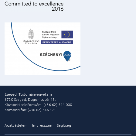
Szegedi Tudományegyetem
6720 Szeged, Dugonics tér 13.
Központi telefonszám: (+36-62) 544-000
Központi fax: (+36-62) 546-371
Adatvédelem
Impresszum
Segítség