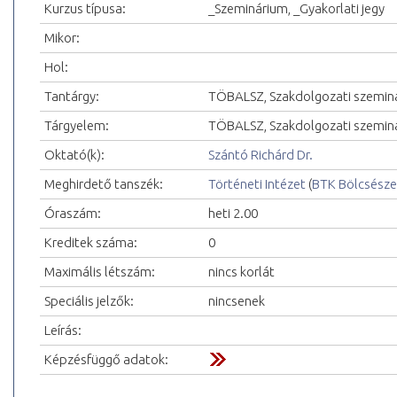
Kurzus típusa:
_Szeminárium, _Gyakorlati jegy
Mikor:
Hol:
Tantárgy:
TÖBALSZ, Szakdolgozati szemin
Tárgyelem:
TÖBALSZ, Szakdolgozati szemin
Oktató(k):
Szántó Richárd Dr.
Meghirdető tanszék:
Történeti Intézet
(
BTK Bölcsésze
Óraszám:
heti 2.00
Kreditek száma:
0
Maximális létszám:
nincs korlát
Speciális jelzők:
nincsenek
Leírás:
Képzésfüggő adatok: