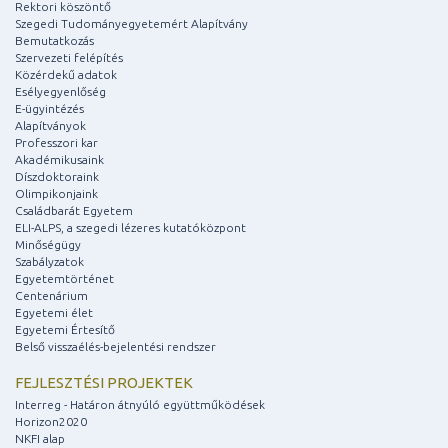
Rektori köszöntő
Szegedi Tudományegyetemért Alapítvány
Bemutatkozás
Szervezeti felépítés
Közérdekű adatok
Esélyegyenlőség
E-ügyintézés
Alapítványok
Professzori kar
Akadémikusaink
Díszdoktoraink
Olimpikonjaink
Családbarát Egyetem
ELI-ALPS, a szegedi lézeres kutatóközpont
Minőségügy
Szabályzatok
Egyetemtörténet
Centenárium
Egyetemi élet
Egyetemi Értesítő
Belső visszaélés-bejelentési rendszer
FEJLESZTÉSI PROJEKTEK
Interreg - Határon átnyúló együttműködések
Horizon2020
NKFI alap