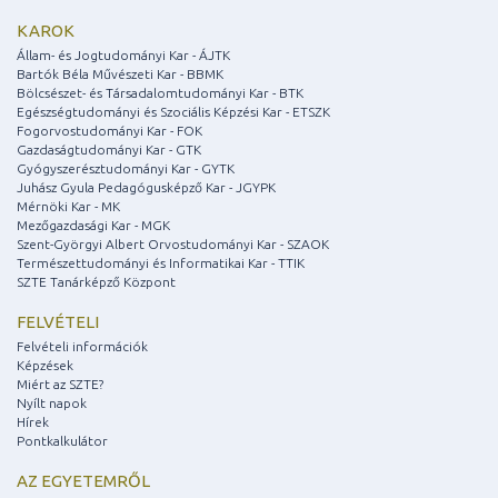
KAROK
Állam- és Jogtudományi Kar - ÁJTK
Bartók Béla Művészeti Kar - BBMK
Bölcsészet- és Társadalomtudományi Kar - BTK
Egészségtudományi és Szociális Képzési Kar - ETSZK
Fogorvostudományi Kar - FOK
Gazdaságtudományi Kar - GTK
Gyógyszerésztudományi Kar - GYTK
Juhász Gyula Pedagógusképző Kar - JGYPK
Mérnöki Kar - MK
Mezőgazdasági Kar - MGK
Szent-Györgyi Albert Orvostudományi Kar - SZAOK
Természettudományi és Informatikai Kar - TTIK
SZTE Tanárképző Központ
FELVÉTELI
Felvételi információk
Képzések
Miért az SZTE?
Nyílt napok
Hírek
Pontkalkulátor
AZ EGYETEMRŐL