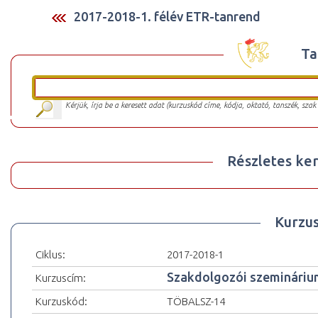
2017-2018-1. félév ETR-tanrend
Ta
Kérjük, írja be a keresett adat (kurzuskód címe, kódja, oktató, tanszék, szak
Részletes ker
Kurzu
Ciklus:
2017-2018-1
Szakdolgozói szemináriu
Kurzuscím:
Kurzuskód:
TÖBALSZ-14