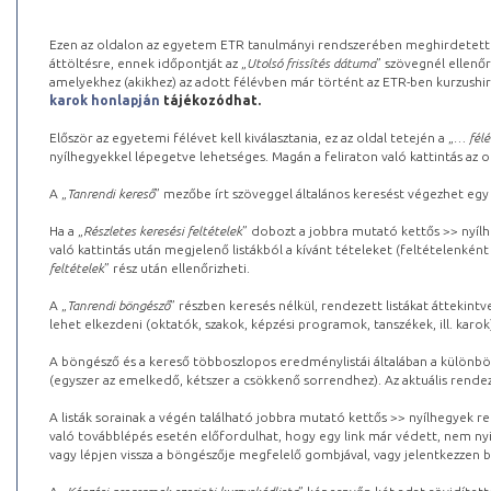
Ezen az oldalon az egyetem ETR tanulmányi rendszerében meghirdetett k
áttöltésre, ennek időpontját az „
Utolsó frissítés dátuma
” szövegnél ellenőr
amelyekhez (akikhez) az adott félévben már történt az ETR-ben kurzushi
karok honlapján
tájékozódhat.
Először az egyetemi félévet kell kiválasztania, ez az oldal tetején a „
… félé
nyílhegyekkel lépegetve lehetséges. Magán a feliraton való kattintás az old
A „
Tanrendi kereső
” mezőbe írt szöveggel általános keresést végezhet egy
Ha a „
Részletes keresési feltételek
” dobozt a jobbra mutató kettős >> nyílh
való kattintás után megjelenő listákból a kívánt tételeket (feltételenként
feltételek
” rész után ellenőrizheti.
A „
Tanrendi böngésző
” részben keresés nélkül, rendezett listákat áttekin
lehet elkezdeni (oktatók, szakok, képzési programok, tanszékek, ill. karok
A böngésző és a kereső többoszlopos eredménylistái általában a különböz
(egyszer az emelkedő, kétszer a csökkenő sorrendhez). Az aktuális rendez
A listák sorainak a végén található jobbra mutató kettős >> nyílhegyek r
való továbblépés esetén előfordulhat, hogy egy link már védett, nem nyi
vagy lépjen vissza a böngészője megfelelő gombjával, vagy jelentkezzen be