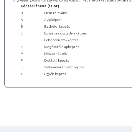
A „
Képzési programok szerinti kurzuskódlista
” képernyőn két adat rövidített
Képzési forma (szint)
0
Nem releváns
A
Alapképzés
B
Bachelorképzés
E
Egységes osztatlan képzés
F
Felsőfokú szakképzés
K
Kiegészítő alapképzés
M
Mesterképzés
P
Doktori képzés
S
Szakirányú továbbképzés
X
Egyéb képzés