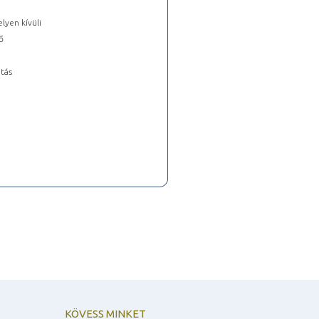
lyen kívüli
ő
tás
KÖVESS MINKET