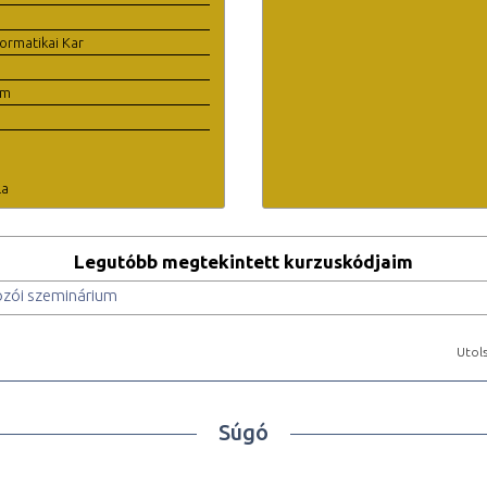
ormatikai Kar
em
la
Legutóbb megtekintett kurzuskódjaim
zói szeminárium
Utols
Súgó