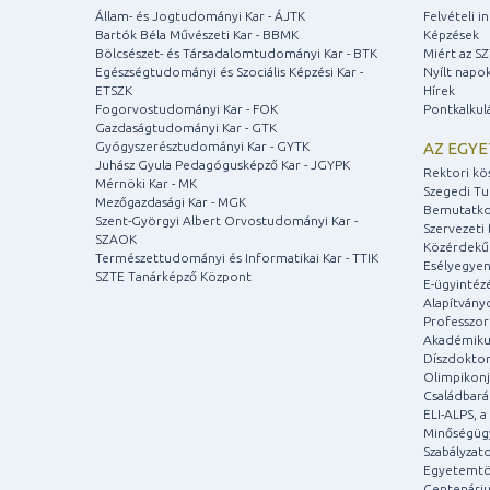
Állam- és Jogtudományi Kar - ÁJTK
Felvételi 
Bartók Béla Művészeti Kar - BBMK
Képzések
Bölcsészet- és Társadalomtudományi Kar - BTK
Miért az S
Egészségtudományi és Szociális Képzési Kar -
Nyílt napo
ETSZK
Hírek
Fogorvostudományi Kar - FOK
Pontkalkul
Gazdaságtudományi Kar - GTK
Gyógyszerésztudományi Kar - GYTK
AZ EGY
Juhász Gyula Pedagógusképző Kar - JGYPK
Rektori kö
Mérnöki Kar - MK
Szegedi T
Mezőgazdasági Kar - MGK
Bemutatko
Szent-Györgyi Albert Orvostudományi Kar -
Szervezeti 
SZAOK
Közérdekű
Természettudományi és Informatikai Kar - TTIK
Esélyegyen
SZTE Tanárképző Központ
E-ügyintéz
Alapítvány
Professzori
Akadémiku
Díszdoktor
Olimpikonj
Családbar
ELI-ALPS, 
Minőségüg
Szabályzat
Egyetemtö
Centenári