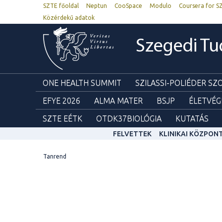
SZTE főoldal
Neptun
CooSpace
Modulo
Coursera for S
Közérdekű adatok
Szegedi T
ONE HEALTH SUMMIT
SZILASSI-POLIÉDER S
EFYE 2026
ALMA MATER
BSJP
ÉLETVÉG
SZTE EÉTK
OTDK37BIOLÓGIA
KUTATÁS
FELVETTEK
KLINIKAI KÖZPON
Tanrend