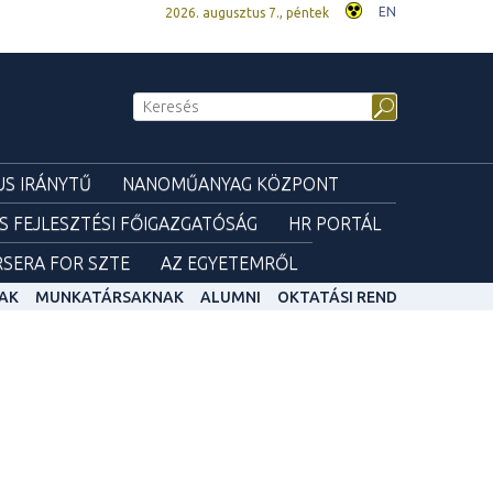
EN
2026. augusztus 7., péntek
S IRÁNYTŰ
NANOMŰANYAG KÖZPONT
ÉS FEJLESZTÉSI FŐIGAZGATÓSÁG
HR PORTÁL
SERA FOR SZTE
AZ EGYETEMRŐL
AK
MUNKATÁRSAKNAK
ALUMNI
OKTATÁSI REND