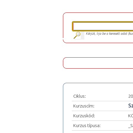
Kérjük, írja be a keresett adat (k
Ciklus:
20
S
Kurzuscím:
Kurzuskód:
K
Kurzus típusa:
_S