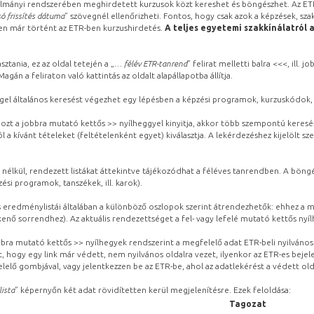
lmányi rendszerében meghirdetett kurzusok közt kereshet és böngészhet. Az ETR
ó frissítés dátuma
” szövegnél ellenőrizheti. Fontos, hogy csak azok a képzések, sza
ben már történt az ETR-ben kurzushirdetés.
A teljes egyetemi szakkínálatról 
sztania, ez az oldal tetején a „
… félév ETR-tanrend
” felirat melletti balra <<<, ill.
gán a feliraton való kattintás az oldalt alapállapotba állítja.
gel általános keresést végezhet egy lépésben a képzési programok, kurzuskódok, 
ozt a jobbra mutató kettős >> nyílheggyel kinyitja, akkor több szempontú keresé
l a kívánt tételeket (feltételenként egyet) kiválasztja. A lekérdezéshez kijelölt s
 nélkül, rendezett listákat áttekintve tájékozódhat a féléves tanrendben. A böng
ési programok, tanszékek, ill. karok).
eredménylistái általában a különböző oszlopok szerint átrendezhetők: ehhez a me
kenő sorrendhez). Az aktuális rendezettséget a fel- vagy lefelé mutató kettős nyí
obbra mutató kettős >> nyílhegyek rendszerint a megfelelő adat ETR-beli nyilváno
, hogy egy link már védett, nem nyilvános oldalra vezet, ilyenkor az ETR-es beje
lelő gombjával, vagy jelentkezzen be az ETR-be, ahol az adatlekérést a védett olda
lista
” képernyőn két adat rövidítetten kerül megjelenítésre. Ezek feloldása:
Tagozat