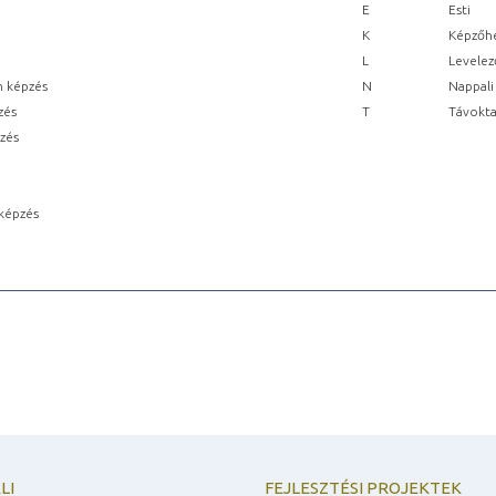
E
Esti
K
Képzőhe
L
Levelez
n képzés
N
Nappali
zés
T
Távokta
pzés
képzés
LI
FEJLESZTÉSI PROJEKTEK