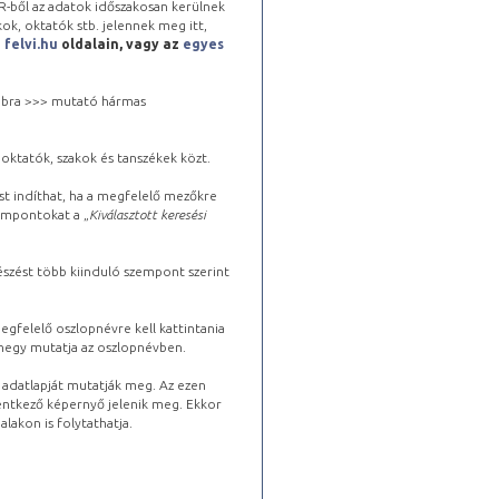
-ből az adatok időszakosan kerülnek
kok, oktatók stb. jelennek meg itt,
a
felvi.hu
oldalain, vagy az
egyes
 jobbra >>> mutató hármas
oktatók, szakok és tanszékek közt.
st indíthat, ha a megfelelő mezőkre
zempontokat a „
Kiválasztott keresési
észést több kiinduló szempont szerint
gfelelő oszlopnévre kell kattintania
lhegy mutatja az oszlopnévben.
s adatlapját mutatják meg. Az ezen
lentkező képernyő jelenik meg. Ekkor
lakon is folytathatja.