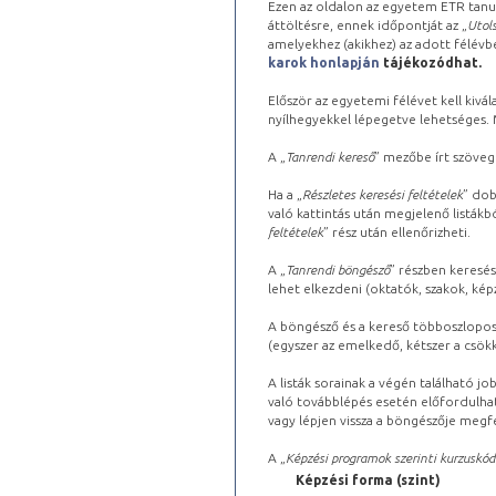
Ezen az oldalon az egyetem ETR tanu
áttöltésre, ennek időpontját az „
Utols
amelyekhez (akikhez) az adott félév
karok honlapján
tájékozódhat.
Először az egyetemi félévet kell kivála
nyílhegyekkel lépegetve lehetséges. Ma
A „
Tanrendi kereső
” mezőbe írt szöveg
Ha a „
Részletes keresési feltételek
” dob
való kattintás után megjelenő listákbó
feltételek
” rész után ellenőrizheti.
A „
Tanrendi böngésző
” részben keresés
lehet elkezdeni (oktatók, szakok, képz
A böngésző és a kereső többoszlopos 
(egyszer az emelkedő, kétszer a csök
A listák sorainak a végén található j
való továbblépés esetén előfordulhat
vagy lépjen vissza a böngészője megfe
A „
Képzési programok szerinti kurzuskód
Képzési forma (szint)