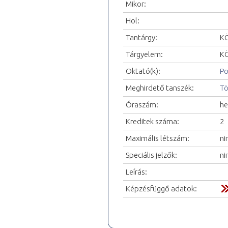
Mikor:
Hol:
Tantárgy:
KÖ
Tárgyelem:
KÖ
Oktató(k):
Po
Meghirdető tanszék:
Tö
Óraszám:
he
Kreditek száma:
2
Maximális létszám:
ni
Speciális jelzők:
ni
Leírás:
Képzésfüggő adatok: