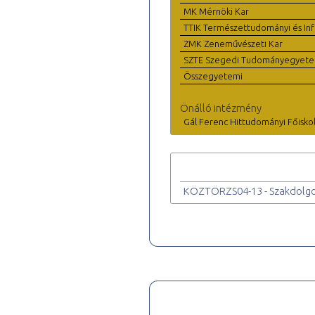
MK Mérnöki Kar
TTIK Természettudományi és Inf
ZMK Zeneművészeti Kar
SZTE Szegedi Tudományegyet
Összegyetemi
Önálló intézmény
Gál Ferenc Hittudományi Főisko
KÖZTÖRZS04-13 - Szakdolgo