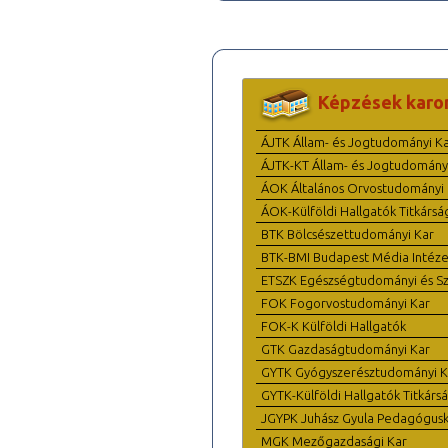
Képzések karo
ÁJTK Állam- és Jogtudományi K
ÁJTK-KT Állam- és Jogtudomány
ÁOK Általános Orvostudományi 
ÁOK-Külföldi Hallgatók Titkársá
BTK Bölcsészettudományi Kar
BTK-BMI Budapest Média Intéze
ETSZK Egészségtudományi és Szo
FOK Fogorvostudományi Kar
FOK-K Külföldi Hallgatók
GTK Gazdaságtudományi Kar
GYTK Gyógyszerésztudományi K
GYTK-Külföldi Hallgatók Titkárs
JGYPK Juhász Gyula Pedagógus
MGK Mezőgazdasági Kar