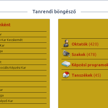
Tanrendi böngésző
nként
ar
i Kar Kecskemét
Oktatók
(420)
Kar
ga
Szakok
(478)
t
Képzési programo
ciális Képzési Kar
Tanszékek
(45)
ar
ága
képző Kar