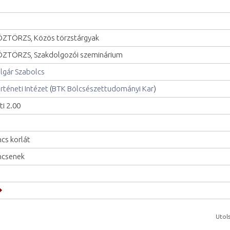
ZTÖRZS, Közös törzstárgyak
ZTÖRZS, Szakdolgozói szeminárium
lgár Szabolcs
rténeti Intézet
(
BTK Bölcsészettudományi Kar
)
ti 2.00
ncs korlát
ncsenek
Utols