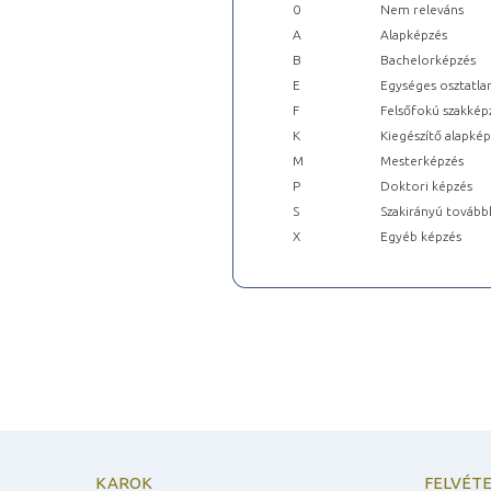
0
Nem releváns
A
Alapképzés
B
Bachelorképzés
E
Egységes osztatla
F
Felsőfokú szakkép
K
Kiegészítő alapké
M
Mesterképzés
P
Doktori képzés
S
Szakirányú tovább
X
Egyéb képzés
KAROK
FELVÉTE