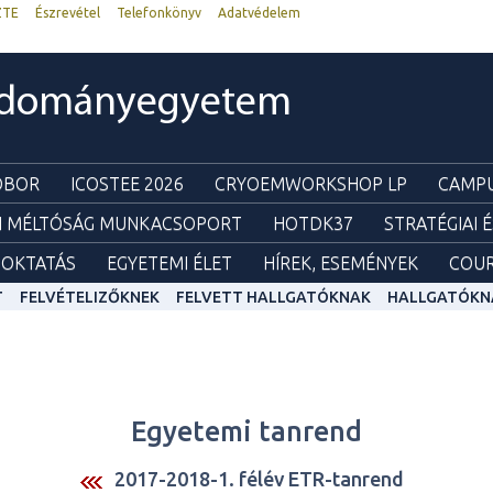
ZTE
Észrevétel
Telefonkönyv
Adatvédelem
udományegyetem
ZOBOR
ICOSTEE 2026
CRYOEMWORKSHOP LP
CAMPU
I MÉLTÓSÁG MUNKACSOPORT
HOTDK37
STRATÉGIAI 
OKTATÁS
EGYETEMI ÉLET
HÍREK, ESEMÉNYEK
COUR
T
FELVÉTELIZŐKNEK
FELVETT HALLGATÓKNAK
HALLGATÓKN
Egyetemi tanrend
2017-2018-1. félév ETR-tanrend