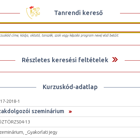
Tanrendi kereső
urzuskód címe, kódja, oktató, tanszék, szak vagy képzési program neve) első betűit.
Részletes keresési feltételek
Kurzuskód-adatlap
17-2018-1
zakdolgozói szeminárium
ÖZTÖRZS04-13
zeminárium, _Gyakorlati jegy