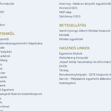
információk
Interreg - Határon átnyúló együttmű
Horizon2020
ZTE?
NKFI alap
k
Széchenyi 2020
átor
BETEGELLÁTÁS
Szent-Györgyi Albert Klinikai Központ
ETEMRŐL
Klinikák
szöntő
Klinikai ügyeletek
udományegyetemért Alapítvány
zás
HASZNOS LINKEK
felépítés
Egyetemi klubok
 adatok
Klebelsberg Könyvtár
lőség
József Attila Tanulmányi és Informác
és
EHÖK
ok
Térkép
 kar
Rendezvényhelyszín - SZTE központi é
saink
Karrier - Pályázatok egyetemi állásokr
aink
tisztségekre
aink
át Egyetem
a szegedi lézeres kutatóközpont
y
ok
rténet
um