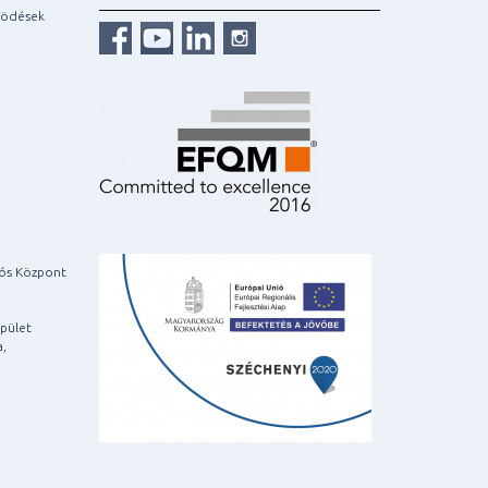
ködések
iós Központ
pület
a,