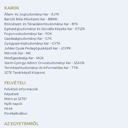
KAROK
Állam- és Jogtudományi Kar - ÁJTK
Bartók Béla Művészeti Kar - BBMK
Bölcsészet- és Társadalomtudományi Kar - BTK
Egészségtudományi és Szociális Képzési Kar - ETSZK
Fogorvostudományi Kar - FOK
Gazdaságtudományi Kar - GTK
Gyógyszerésztudományi Kar - GYTK
Juhász Gyula Pedagógusképző Kar - JGYPK
Mérnöki Kar - MK
Mezőgazdasági Kar - MGK
Szent-Györgyi Albert Orvostudományi Kar - SZAOK
Természettudományi és Informatikai Kar - TTIK
SZTE Tanárképző Központ
FELVÉTELI
Felvételi információk
Képzések
Miért az SZTE?
Nyílt napok
Hírek
Pontkalkulátor
AZ EGYETEMRŐL