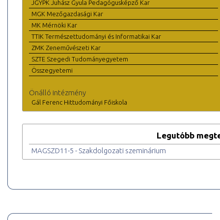
JGYPK Juhász Gyula Pedagógusképző Kar
MGK Mezőgazdasági Kar
MK Mérnöki Kar
TTIK Természettudományi és Informatikai Kar
ZMK Zeneművészeti Kar
SZTE Szegedi Tudományegyetem
Összegyetemi
Önálló intézmény
Gál Ferenc Hittudományi Főiskola
Legutóbb megte
MAGSZD11-5 - Szakdolgozati szeminárium