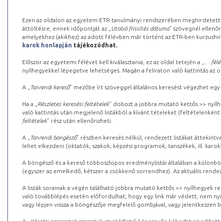
Ezen az oldalon az egyetem ETR tanulmányi rendszerében meghirdetett k
áttöltésre, ennek időpontját az „
Utolsó frissítés dátuma
” szövegnél ellenőr
amelyekhez (akikhez) az adott félévben már történt az ETR-ben kurzushi
karok honlapján
tájékozódhat.
Először az egyetemi félévet kell kiválasztania, ez az oldal tetején a „
… félé
nyílhegyekkel lépegetve lehetséges. Magán a feliraton való kattintás az old
A „
Tanrendi kereső
” mezőbe írt szöveggel általános keresést végezhet egy
Ha a „
Részletes keresési feltételek
” dobozt a jobbra mutató kettős >> nyílh
való kattintás után megjelenő listákból a kívánt tételeket (feltételenként
feltételek
” rész után ellenőrizheti.
A „
Tanrendi böngésző
” részben keresés nélkül, rendezett listákat áttekin
lehet elkezdeni (oktatók, szakok, képzési programok, tanszékek, ill. karok
A böngésző és a kereső többoszlopos eredménylistái általában a különböz
(egyszer az emelkedő, kétszer a csökkenő sorrendhez). Az aktuális rendez
A listák sorainak a végén található jobbra mutató kettős >> nyílhegyek r
való továbblépés esetén előfordulhat, hogy egy link már védett, nem nyi
vagy lépjen vissza a böngészője megfelelő gombjával, vagy jelentkezzen be