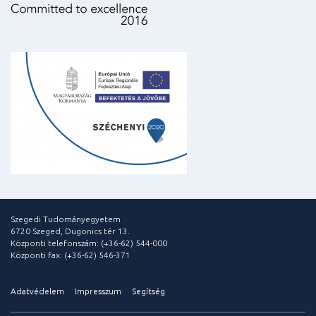
Szegedi Tudományegyetem
6720 Szeged, Dugonics tér 13.
Központi telefonszám: (+36-62) 544-000
Központi fax: (+36-62) 546-371
Adatvédelem
Impresszum
Segítség