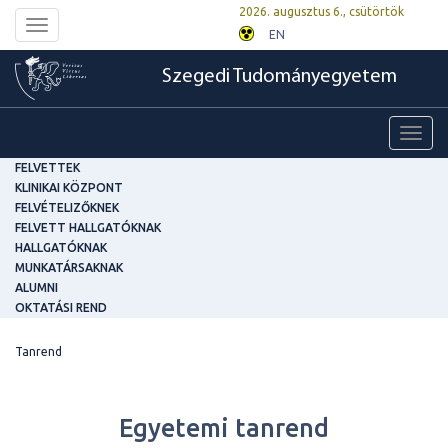
2026. augusztus 6., csütörtök
Toggle
EN
navigation
Szegedi Tudományegyetem
Toggl
navig
FELVETTEK
KLINIKAI KÖZPONT
FELVÉTELIZŐKNEK
FELVETT HALLGATÓKNAK
HALLGATÓKNAK
MUNKATÁRSAKNAK
ALUMNI
OKTATÁSI REND
Tanrend
Egyetemi tanrend