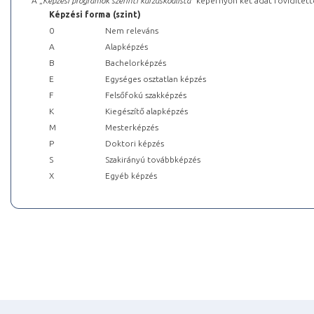
A „
Képzési programok szerinti kurzuskódlista
” képernyőn két adat rövidített
Képzési forma (szint)
0
Nem releváns
A
Alapképzés
B
Bachelorképzés
E
Egységes osztatlan képzés
F
Felsőfokú szakképzés
K
Kiegészítő alapképzés
M
Mesterképzés
P
Doktori képzés
S
Szakirányú továbbképzés
X
Egyéb képzés