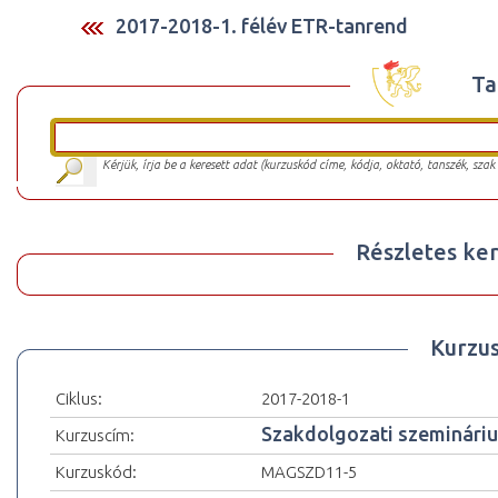
2017-2018-1. félév ETR-tanrend
Ta
Kérjük, írja be a keresett adat (kurzuskód címe, kódja, oktató, tanszék, szak
Részletes ker
Kurzu
Ciklus:
2017-2018-1
Szakdolgozati szeminári
Kurzuscím:
Kurzuskód:
MAGSZD11-5