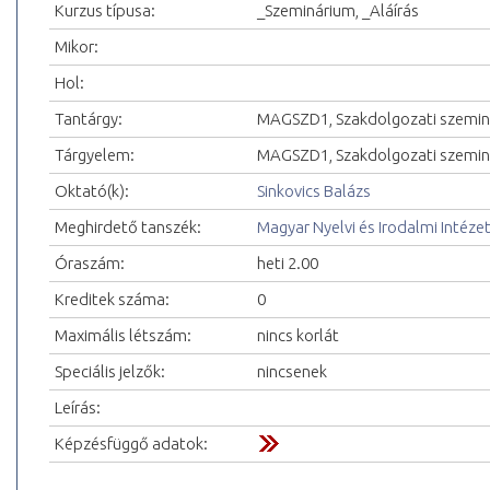
Kurzus típusa:
_Szeminárium, _Aláírás
Mikor:
Hol:
Tantárgy:
MAGSZD1, Szakdolgozati szemin
Tárgyelem:
MAGSZD1, Szakdolgozati szemin
Oktató(k):
Sinkovics Balázs
Meghirdető tanszék:
Magyar Nyelvi és Irodalmi Intéze
Óraszám:
heti 2.00
Kreditek száma:
0
Maximális létszám:
nincs korlát
Speciális jelzők:
nincsenek
Leírás:
Képzésfüggő adatok: