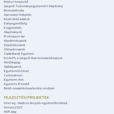
Rektori köszöntő
Szegedi Tudományegyetemért Alapítvány
Bemutatkozás
Szervezeti felépítés
Közérdekű adatok
Esélyegyenlőség
E-ügyintézés
Alapítványok
Professzori kar
Akadémikusaink
Díszdoktoraink
Olimpikonjaink
Családbarát Egyetem
ELI-ALPS, a szegedi lézeres kutatóközpont
Minőségügy
Szabályzatok
Egyetemtörténet
Centenárium
Egyetemi élet
Egyetemi Értesítő
Belső visszaélés-bejelentési rendszer
FEJLESZTÉSI PROJEKTEK
Interreg - Határon átnyúló együttműködések
Horizon2020
NKFI alap