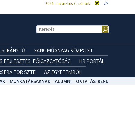
EN
2026. augusztus 7., péntek
S IRÁNYTŰ
NANOMŰANYAG KÖZPONT
ÉS FEJLESZTÉSI FŐIGAZGATÓSÁG
HR PORTÁL
SERA FOR SZTE
AZ EGYETEMRŐL
AK
MUNKATÁRSAKNAK
ALUMNI
OKTATÁSI REND