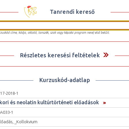
Tanrendi kereső
urzuskód címe, kódja, oktató, tanszék, szak vagy képzési program neve) első betűit.
Részletes keresési feltételek
Kurzuskód-adatlap
17-2018-1
kori és neolatin kultúrtörténeti előadások
A033-1
lőadás, _Kollokvium