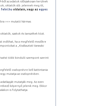
-ből az adatok időszakosan kerülnek
kok, oktatók stb. jelennek meg itt,
a
felvi.hu
oldalain, vagy az
egyes
 jobbra >>> mutató hármas
oktatók, szakok és tanszékek közt.
st indíthat, ha a megfelelő mezőkre
zempontokat a „
Kiválasztott keresési
észést több kiinduló szempont szerint
gfelelő oszlopnévre kell kattintania
lhegy mutatja az oszlopnévben.
s adatlapját mutatják meg. Az ezen
lentkező képernyő jelenik meg. Ekkor
lakon is folytathatja.