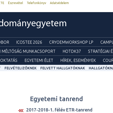
ZTE
Észrevétel
Telefonkönyv
Adatvédelem
udományegyetem
ZOBOR
ICOSTEE 2026
CRYOEMWORKSHOP LP
CAMPU
I MÉLTÓSÁG MUNKACSOPORT
HOTDK37
STRATÉGIAI 
OKTATÁS
EGYETEMI ÉLET
HÍREK, ESEMÉNYEK
COUR
T
FELVÉTELIZŐKNEK
FELVETT HALLGATÓKNAK
HALLGATÓKN
Egyetemi tanrend
2017-2018-1. félév ETR-tanrend