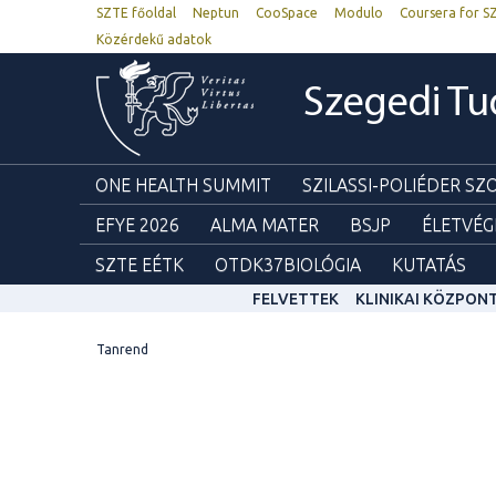
SZTE főoldal
Neptun
CooSpace
Modulo
Coursera for S
Közérdekű adatok
Szegedi T
ONE HEALTH SUMMIT
SZILASSI-POLIÉDER S
EFYE 2026
ALMA MATER
BSJP
ÉLETVÉG
SZTE EÉTK
OTDK37BIOLÓGIA
KUTATÁS
FELVETTEK
KLINIKAI KÖZPON
Tanrend