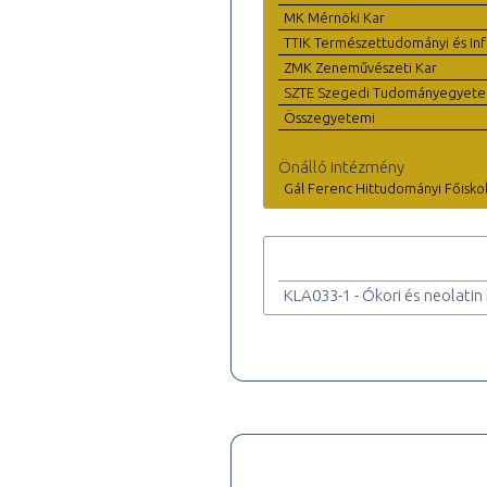
MK Mérnöki Kar
TTIK Természettudományi és Inf
ZMK Zeneművészeti Kar
SZTE Szegedi Tudományegyet
Összegyetemi
Önálló intézmény
Gál Ferenc Hittudományi Főisko
KLA033-1 - Ókori és neolatin