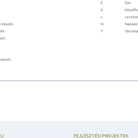
E
Esti
K
Képzőhe
L
Levelez
n képzés
N
Nappali
zés
T
Távokta
pzés
képzés
LI
FEJLESZTÉSI PROJEKTEK