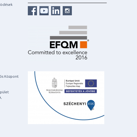
ködések
iós Központ
pület
a,