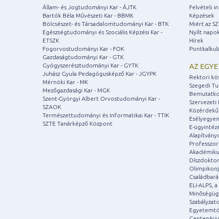
Állam- és Jogtudományi Kar - ÁJTK
Felvételi 
Bartók Béla Művészeti Kar - BBMK
Képzések
Bölcsészet- és Társadalomtudományi Kar - BTK
Miért az S
Egészségtudományi és Szociális Képzési Kar -
Nyílt napo
ETSZK
Hírek
Fogorvostudományi Kar - FOK
Pontkalkul
Gazdaságtudományi Kar - GTK
Gyógyszerésztudományi Kar - GYTK
AZ EGY
Juhász Gyula Pedagógusképző Kar - JGYPK
Rektori kö
Mérnöki Kar - MK
Szegedi T
Mezőgazdasági Kar - MGK
Bemutatko
Szent-Györgyi Albert Orvostudományi Kar -
Szervezeti 
SZAOK
Közérdekű
Természettudományi és Informatikai Kar - TTIK
Esélyegyen
SZTE Tanárképző Központ
E-ügyintéz
Alapítvány
Professzori
Akadémiku
Díszdoktor
Olimpikonj
Családbar
ELI-ALPS, 
Minőségüg
Szabályzat
Egyetemtö
Centenári