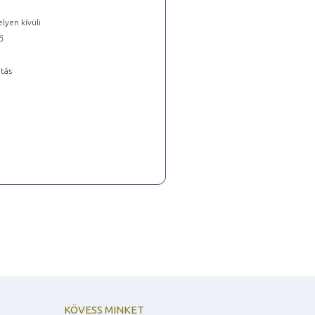
lyen kívüli
ő
tás
KÖVESS MINKET