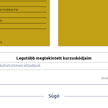
ormatikai Kar
em
la
Legutóbb megtekintett kurzuskódjaim
 kultúrtörténeti előadások
Utols
Súgó