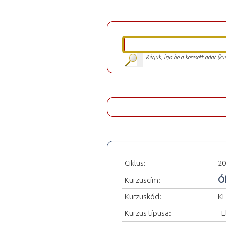
Kérjük, írja be a keresett adat (k
Ciklus:
20
Ó
Kurzuscím:
Kurzuskód:
KL
Kurzus típusa:
_E