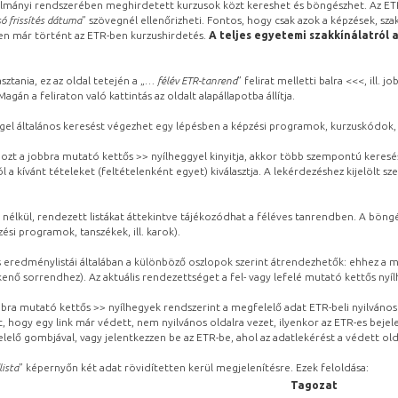
lmányi rendszerében meghirdetett kurzusok közt kereshet és böngészhet. Az ETR
ó frissítés dátuma
” szövegnél ellenőrizheti. Fontos, hogy csak azok a képzések, sza
ben már történt az ETR-ben kurzushirdetés.
A teljes egyetemi szakkínálatról 
sztania, ez az oldal tetején a „
… félév ETR-tanrend
” felirat melletti balra <<<, ill.
gán a feliraton való kattintás az oldalt alapállapotba állítja.
gel általános keresést végezhet egy lépésben a képzési programok, kurzuskódok, 
ozt a jobbra mutató kettős >> nyílheggyel kinyitja, akkor több szempontú keresé
l a kívánt tételeket (feltételenként egyet) kiválasztja. A lekérdezéshez kijelölt s
 nélkül, rendezett listákat áttekintve tájékozódhat a féléves tanrendben. A böng
ési programok, tanszékek, ill. karok).
eredménylistái általában a különböző oszlopok szerint átrendezhetők: ehhez a me
kenő sorrendhez). Az aktuális rendezettséget a fel- vagy lefelé mutató kettős nyí
obbra mutató kettős >> nyílhegyek rendszerint a megfelelő adat ETR-beli nyilváno
, hogy egy link már védett, nem nyilvános oldalra vezet, ilyenkor az ETR-es beje
lelő gombjával, vagy jelentkezzen be az ETR-be, ahol az adatlekérést a védett olda
lista
” képernyőn két adat rövidítetten kerül megjelenítésre. Ezek feloldása:
Tagozat