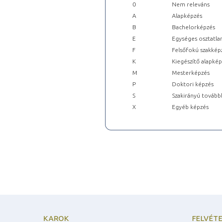
0
Nem releváns
A
Alapképzés
B
Bachelorképzés
E
Egységes osztatla
F
Felsőfokú szakkép
K
Kiegészítő alapké
M
Mesterképzés
P
Doktori képzés
S
Szakirányú tovább
X
Egyéb képzés
KAROK
FELVÉTE