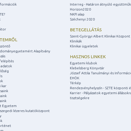
információk
Interreg - Határon átnyúló együttmű
Horizon2020
ZTE?
NKFI alap
k
Széchenyi 2020
átor
BETEGELLÁTÁS
Szent-Györgyi Albert Klinikai Központ
ETEMRŐL
Klinikák
szöntő
Klinikai ügyeletek
udományegyetemért Alapítvány
zás
HASZNOS LINKEK
felépítés
Egyetemi klubok
 adatok
Klebelsberg Könyvtár
lőség
József Attila Tanulmányi és Informác
és
EHÖK
ok
Térkép
 kar
Rendezvényhelyszín - SZTE központi é
saink
Karrier - Pályázatok egyetemi állásokr
aink
tisztségekre
aink
át Egyetem
a szegedi lézeres kutatóközpont
y
ok
rténet
um