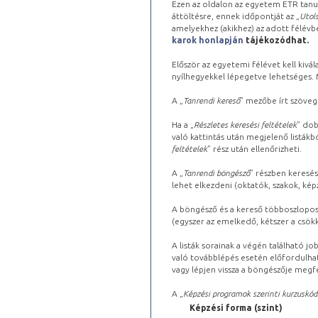
Ezen az oldalon az egyetem ETR tanu
áttöltésre, ennek időpontját az „
Utols
amelyekhez (akikhez) az adott félév
karok honlapján
tájékozódhat.
Először az egyetemi félévet kell kivála
nyílhegyekkel lépegetve lehetséges. Ma
A „
Tanrendi kereső
” mezőbe írt szöveg
Ha a „
Részletes keresési feltételek
” dob
való kattintás után megjelenő listákbó
feltételek
” rész után ellenőrizheti.
A „
Tanrendi böngésző
” részben keresés
lehet elkezdeni (oktatók, szakok, képz
A böngésző és a kereső többoszlopos 
(egyszer az emelkedő, kétszer a csök
A listák sorainak a végén található j
való továbblépés esetén előfordulhat
vagy lépjen vissza a böngészője megfe
A „
Képzési programok szerinti kurzuskód
Képzési forma (szint)