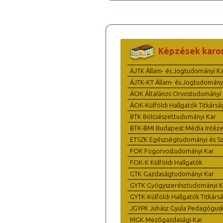
Képzések karo
ÁJTK Állam- és Jogtudományi K
ÁJTK-KT Állam- és Jogtudomány
ÁOK Általános Orvostudományi 
ÁOK-Külföldi Hallgatók Titkársá
BTK Bölcsészettudományi Kar
BTK-BMI Budapest Média Intéze
ETSZK Egészségtudományi és Szo
FOK Fogorvostudományi Kar
FOK-K Külföldi Hallgatók
GTK Gazdaságtudományi Kar
GYTK Gyógyszerésztudományi K
GYTK-Külföldi Hallgatók Titkárs
JGYPK Juhász Gyula Pedagógus
MGK Mezőgazdasági Kar