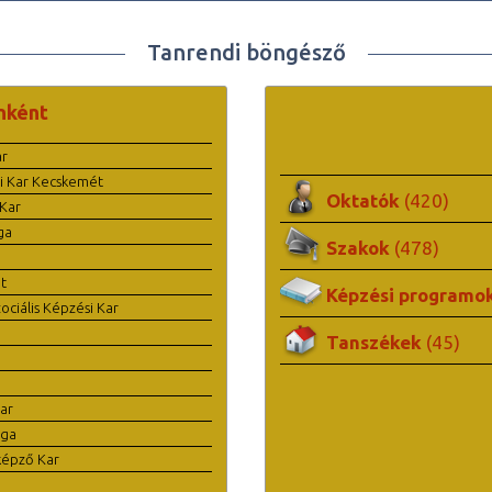
Tanrendi böngésző
nként
ar
i Kar Kecskemét
Oktatók
(420)
Kar
ga
Szakok
(478)
t
Képzési programo
ciális Képzési Kar
Tanszékek
(45)
ar
ága
képző Kar