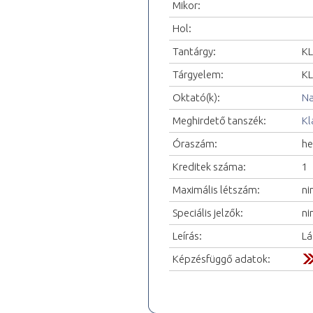
Mikor:
Hol:
Tantárgy:
KL
Tárgyelem:
KL
Oktató(k):
Na
Meghirdető tanszék:
Kl
Óraszám:
he
Kreditek száma:
1
Maximális létszám:
ni
Speciális jelzők:
ni
Leírás:
Lá
Képzésfüggő adatok: