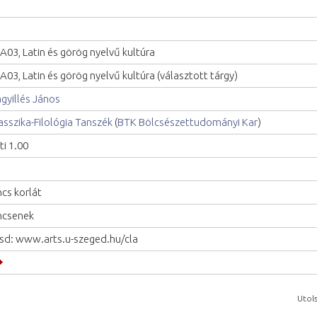
A03, Latin és görög nyelvű kultúra
A03, Latin és görög nyelvű kultúra (választott tárgy)
gyillés János
asszika-Filológia Tanszék
(
BTK Bölcsészettudományi Kar
)
ti 1.00
ncs korlát
ncsenek
sd: www.arts.u-szeged.hu/cla
Utols