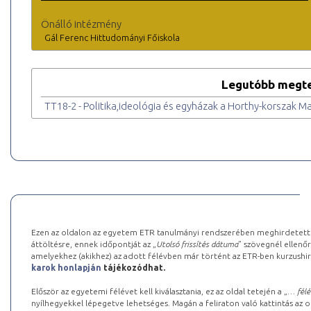
Önálló intézmény
Gál Ferenc Hittudományi Főiskola
Legutóbb megte
TT18-2 - Politika,ideológia és egyházak a Horthy-korszak 
Ezen az oldalon az egyetem ETR tanulmányi rendszerében meghirdetett k
áttöltésre, ennek időpontját az „
Utolsó frissítés dátuma
” szövegnél ellenőr
amelyekhez (akikhez) az adott félévben már történt az ETR-ben kurzushi
karok honlapján
tájékozódhat.
Először az egyetemi félévet kell kiválasztania, ez az oldal tetején a „
… félé
nyílhegyekkel lépegetve lehetséges. Magán a feliraton való kattintás az old