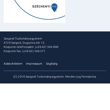
Szegedi Tudományegyetem
6720 Szeged, Dugonics tér 13.
Központi telefonszám: (+36-62) 544-000
Központi fax: (+36-62) 546-371
Adatvédelem
Impresszum
Segítség
(C) 2010 Szegedi Tudományegyetem. Minden jog fenntartva.