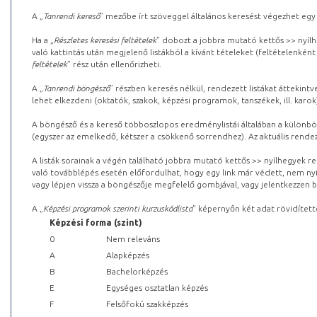
A „
Tanrendi kereső
” mezőbe írt szöveggel általános keresést végezhet egy
Ha a „
Részletes keresési feltételek
” dobozt a jobbra mutató kettős >> nyílh
való kattintás után megjelenő listákból a kívánt tételeket (feltételenként
feltételek
” rész után ellenőrizheti.
A „
Tanrendi böngésző
” részben keresés nélkül, rendezett listákat áttekin
lehet elkezdeni (oktatók, szakok, képzési programok, tanszékek, ill. karok
A böngésző és a kereső többoszlopos eredménylistái általában a különböz
(egyszer az emelkedő, kétszer a csökkenő sorrendhez). Az aktuális rendez
A listák sorainak a végén található jobbra mutató kettős >> nyílhegyek r
való továbblépés esetén előfordulhat, hogy egy link már védett, nem nyi
vagy lépjen vissza a böngészője megfelelő gombjával, vagy jelentkezzen be
A „
Képzési programok szerinti kurzuskódlista
” képernyőn két adat rövidített
Képzési forma (szint)
0
Nem releváns
A
Alapképzés
B
Bachelorképzés
E
Egységes osztatlan képzés
F
Felsőfokú szakképzés