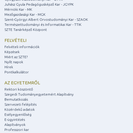
Juhász Gyula Pedagógusképző Kar - JGYPK
Mérnöki Kar - MK
Mezőgazdasági Kar - MGK
Szent-Györgyi Albert Orvostudományi Kar - SZAOK
Természettudományi és Informatikai Kar - TTIK
SZTE Tanárképző Központ
FELVÉTELI
Felvételi információk
Képzések
Miért az SZTE?
Nyílt napok
Hírek
Pontkalkulátor
AZ EGYETEMRŐL
Rektori köszöntő
Szegedi Tudományegyetemért Alapítvány
Bemutatkozás
Szervezeti felépítés
Közérdekű adatok
Esélyegyenlőség
E-ügyintézés
Alapítványok
Professzori kar