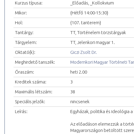
Kurzus típusa:
_Előadás, _Kollokvium
Mikor:
{Hétfő 14:00-15:30}
Hol:
{107. tanterem}
Tantárgy:
TT, Történelem törzstárgyak
Tárgyelem:
TT, Jelenkori magyar 1.
Oktató(k):
Giczi Zsolt Dr.
Meghirdető tanszék:
Modernkori Magyar Történeti Ta
Óraszám:
heti 2.00
Kreditek száma:
3
Maximális létszám:
38
Speciális jelzők:
nincsenek
Leírás:
Egyházak, politika és ideológia
Az előadáson elemezzük a törté
Magyarországon betöltött szerepé