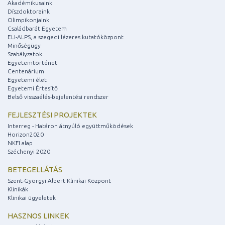
Akadémikusaink
Díszdoktoraink
Olimpikonjaink
Családbarát Egyetem
ELI-ALPS, a szegedi lézeres kutatóközpont
Minőségügy
Szabályzatok
Egyetemtörténet
Centenárium
Egyetemi élet
Egyetemi Értesítő
Belső visszaélés-bejelentési rendszer
FEJLESZTÉSI PROJEKTEK
Interreg - Határon átnyúló együttműködések
Horizon2020
NKFI alap
Széchenyi 2020
BETEGELLÁTÁS
Szent-Györgyi Albert Klinikai Központ
Klinikák
Klinikai ügyeletek
HASZNOS LINKEK