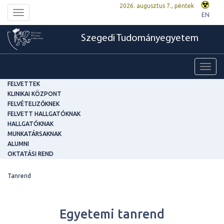
2026. augusztus 7., péntek
Toggle
EN
navigation
Szegedi Tudományegyetem
Toggl
navig
FELVETTEK
KLINIKAI KÖZPONT
FELVÉTELIZŐKNEK
FELVETT HALLGATÓKNAK
HALLGATÓKNAK
MUNKATÁRSAKNAK
ALUMNI
OKTATÁSI REND
Tanrend
Egyetemi tanrend