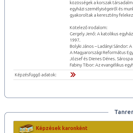
közösségek a korszak társadalmi, 
egyházi személyiségeiről és mun
gyakoroltak a keresztény felekeze
Kötelező irodalom:
Gergely Jenő: A katolikus egyh
1997.
Bolyki János – Ladányi Sándor: 
A Magyarországi Református Egyh
József és Dienes Dénes. Sárospat
Fabiny Tibor: Az evangélikus eg
Képzésfüggő adatok:
Tanre
Képzések karonként