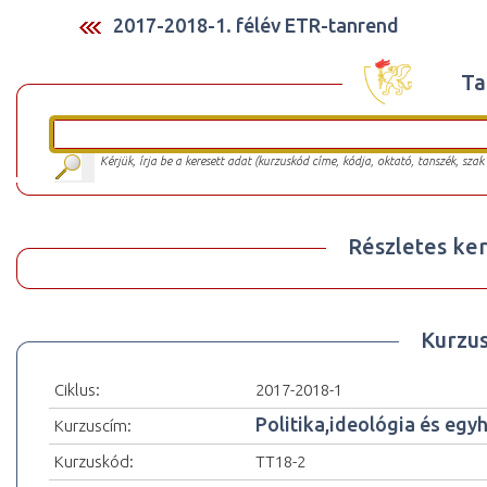
2017-2018-1. félév ETR-tanrend
Ta
Kérjük, írja be a keresett adat (kurzuskód címe, kódja, oktató, tanszék, szak
Részletes ker
Kurzu
Ciklus:
2017-2018-1
Politika,ideológia és eg
Kurzuscím:
Kurzuskód:
TT18-2