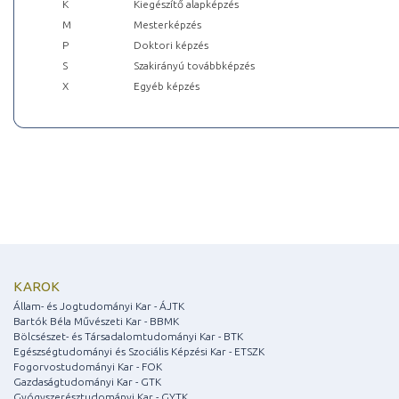
K
Kiegészítő alapképzés
M
Mesterképzés
P
Doktori képzés
S
Szakirányú továbbképzés
X
Egyéb képzés
KAROK
Állam- és Jogtudományi Kar - ÁJTK
Bartók Béla Művészeti Kar - BBMK
Bölcsészet- és Társadalomtudományi Kar - BTK
Egészségtudományi és Szociális Képzési Kar - ETSZK
Fogorvostudományi Kar - FOK
Gazdaságtudományi Kar - GTK
Gyógyszerésztudományi Kar - GYTK