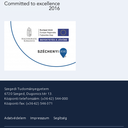
Szegedi Tudományegyetem
6720 Szeged, Dugonics tér 13.
Központi telefonszám: (+36-62) 544-000
Központi fax: (+36-62) 546-371
Adatvédelem
Impresszum
Segítség