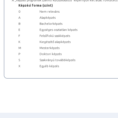
A „
Képzési programok szerinti kurzuskódlista
” képernyőn két adat rövidített
Képzési forma (szint)
0
Nem releváns
A
Alapképzés
B
Bachelorképzés
E
Egységes osztatlan képzés
F
Felsőfokú szakképzés
K
Kiegészítő alapképzés
M
Mesterképzés
P
Doktori képzés
S
Szakirányú továbbképzés
X
Egyéb képzés