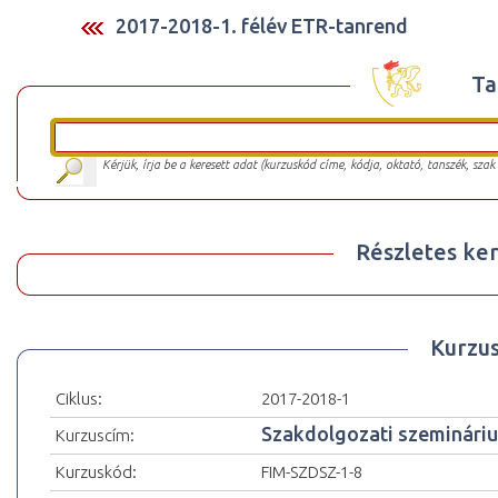
2017-2018-1. félév ETR-tanrend
Ta
Kérjük, írja be a keresett adat (kurzuskód címe, kódja, oktató, tanszék, szak
Részletes ker
Kurzu
Ciklus:
2017-2018-1
Szakdolgozati szemináriu
Kurzuscím:
Kurzuskód:
FIM-SZDSZ-1-8