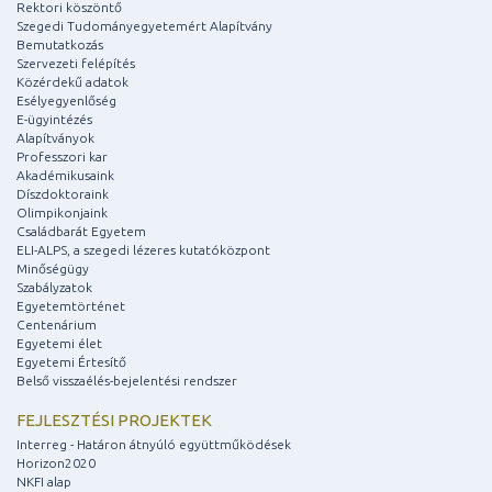
Rektori köszöntő
Szegedi Tudományegyetemért Alapítvány
Bemutatkozás
Szervezeti felépítés
Közérdekű adatok
Esélyegyenlőség
E-ügyintézés
Alapítványok
Professzori kar
Akadémikusaink
Díszdoktoraink
Olimpikonjaink
Családbarát Egyetem
ELI-ALPS, a szegedi lézeres kutatóközpont
Minőségügy
Szabályzatok
Egyetemtörténet
Centenárium
Egyetemi élet
Egyetemi Értesítő
Belső visszaélés-bejelentési rendszer
FEJLESZTÉSI PROJEKTEK
Interreg - Határon átnyúló együttműködések
Horizon2020
NKFI alap