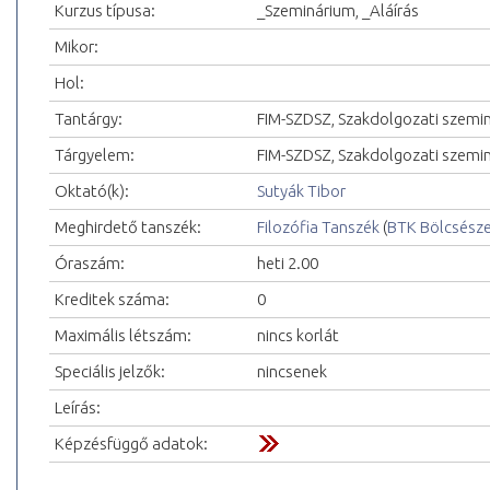
Kurzus típusa:
_Szeminárium, _Aláírás
Mikor:
Hol:
Tantárgy:
FIM-SZDSZ, Szakdolgozati szemi
Tárgyelem:
FIM-SZDSZ, Szakdolgozati szemi
Oktató(k):
Sutyák Tibor
Meghirdető tanszék:
Filozófia Tanszék
(
BTK Bölcsész
Óraszám:
heti 2.00
Kreditek száma:
0
Maximális létszám:
nincs korlát
Speciális jelzők:
nincsenek
Leírás:
Képzésfüggő adatok: