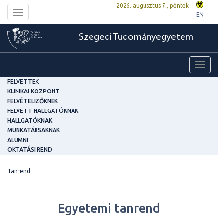
2026. augusztus 7., péntek
Toggle
EN
navigation
Szegedi Tudományegyetem
Toggl
navig
FELVETTEK
KLINIKAI KÖZPONT
FELVÉTELIZŐKNEK
FELVETT HALLGATÓKNAK
HALLGATÓKNAK
MUNKATÁRSAKNAK
ALUMNI
OKTATÁSI REND
Tanrend
Egyetemi tanrend