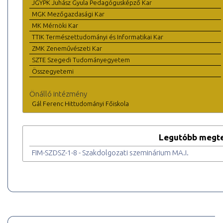
JGYPK Juhász Gyula Pedagógusképző Kar
MGK Mezőgazdasági Kar
MK Mérnöki Kar
TTIK Természettudományi és Informatikai Kar
ZMK Zeneművészeti Kar
SZTE Szegedi Tudományegyetem
Összegyetemi
Önálló intézmény
Gál Ferenc Hittudományi Főiskola
Legutóbb megte
FIM-SZDSZ-1-8 - Szakdolgozati szeminárium MA.I.