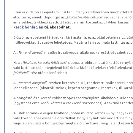
Ezen az oldalon az egyetem ETR tanulmányi rendszerében meghirdetett k
áttöltésre, ennek időpontját az „
Utolsó frissítés dátuma
” szövegnél ellenőr
amelyekhez (akikhez) az adott félévben már történt az ETR-ben kurzushi
karok honlapján
tájékozódhat.
Először az egyetemi félévet kell kiválasztania, ez az oldal tetején a „
… félé
nyílhegyekkel lépegetve lehetséges. Magán a feliraton való kattintás az old
A „
Tanrendi kereső
” mezőbe írt szöveggel általános keresést végezhet egy
Ha a „
Részletes keresési feltételek
” dobozt a jobbra mutató kettős >> nyílh
való kattintás után megjelenő listákból a kívánt tételeket (feltételenként
feltételek
” rész után ellenőrizheti.
A „
Tanrendi böngésző
” részben keresés nélkül, rendezett listákat áttekin
lehet elkezdeni (oktatók, szakok, képzési programok, tanszékek, ill. karok
A böngésző és a kereső többoszlopos eredménylistái általában a különböz
(egyszer az emelkedő, kétszer a csökkenő sorrendhez). Az aktuális rendez
A listák sorainak a végén található jobbra mutató kettős >> nyílhegyek r
való továbblépés esetén előfordulhat, hogy egy link már védett, nem nyi
vagy lépjen vissza a böngészője megfelelő gombjával, vagy jelentkezzen be