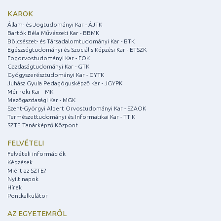
KAROK
Állam- és Jogtudományi Kar - ÁJTK
Bartók Béla Művészeti Kar - BBMK
Bölcsészet- és Társadalomtudományi Kar - BTK
Egészségtudományi és Szociális Képzési Kar - ETSZK
Fogorvostudományi Kar - FOK
Gazdaságtudományi Kar - GTK
Gyógyszerésztudományi Kar - GYTK
Juhász Gyula Pedagógusképző Kar - JGYPK
Mérnöki Kar - MK
Mezőgazdasági Kar - MGK
Szent-Györgyi Albert Orvostudományi Kar - SZAOK
Természettudományi és Informatikai Kar - TTIK
SZTE Tanárképző Központ
FELVÉTELI
Felvételi információk
Képzések
Miért az SZTE?
Nyílt napok
Hírek
Pontkalkulátor
AZ EGYETEMRŐL