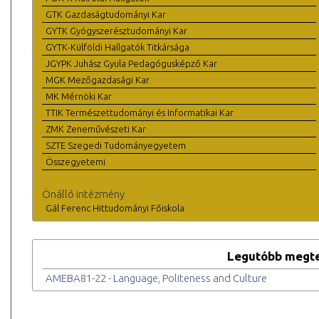
GTK Gazdaságtudományi Kar
GYTK Gyógyszerésztudományi Kar
GYTK-Külföldi Hallgatók Titkársága
JGYPK Juhász Gyula Pedagógusképző Kar
MGK Mezőgazdasági Kar
MK Mérnöki Kar
TTIK Természettudományi és Informatikai Kar
ZMK Zeneművészeti Kar
SZTE Szegedi Tudományegyetem
Összegyetemi
Önálló intézmény
Gál Ferenc Hittudományi Főiskola
Legutóbb megte
AMEBA81-22 - Language, Politeness and Culture