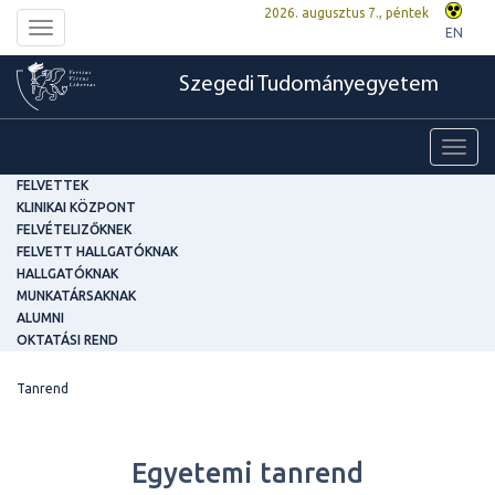
2026. augusztus 7., péntek
Toggle
EN
navigation
Szegedi Tudományegyetem
Toggl
navig
FELVETTEK
KLINIKAI KÖZPONT
FELVÉTELIZŐKNEK
FELVETT HALLGATÓKNAK
HALLGATÓKNAK
MUNKATÁRSAKNAK
ALUMNI
OKTATÁSI REND
Tanrend
Egyetemi tanrend