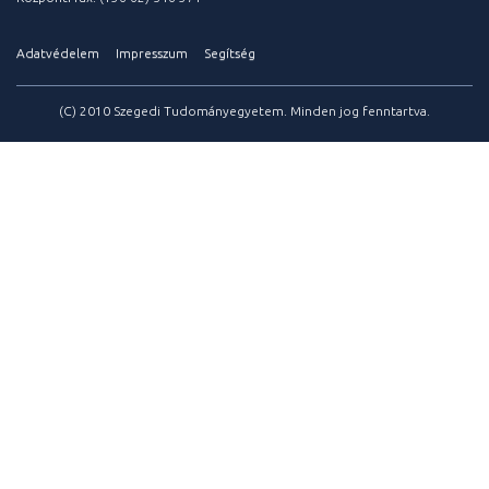
Adatvédelem
Impresszum
Segítség
(C) 2010 Szegedi Tudományegyetem. Minden jog fenntartva.