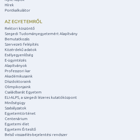
Hírek
Pontkalkulátor
AZ EGYETEMRŐL
Rektori köszöntő
Szegedi Tudományegyetemért Alapítvány
Bemutatkozás
Szervezeti felépítés
Közérdekű adatok
Esélyegyenlőség
E-ügyintézés
Alapítványok
Professzori kar
Akadémikusaink
Díszdoktoraink
Olimpikonjaink
Családbarát Egyetem
ELI-ALPS, a szegedi lézeres kutatóközpont
Minőségügy
Szabályzatok
Egyetemtörténet
Centenárium
Egyetemi élet
Egyetemi Értesítő
Belső visszaélés-bejelentési rendszer