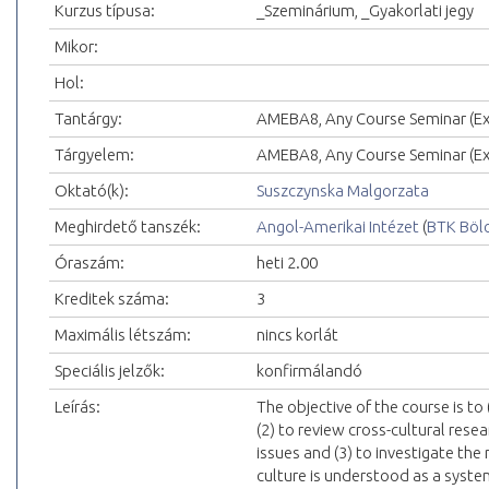
Kurzus típusa:
_Szeminárium, _Gyakorlati jegy
Mikor:
Hol:
Tantárgy:
AMEBA8, Any Course Seminar (Exc
Tárgyelem:
AMEBA8, Any Course Seminar (Exc
Oktató(k):
Suszczynska Malgorzata
Meghirdető tanszék:
Angol-Amerikai Intézet
(
BTK Böl
Óraszám:
heti 2.00
Kreditek száma:
3
Maximális létszám:
nincs korlát
Speciális jelzők:
konfirmálandó
Leírás:
The objective of the course is to
(2) to review cross-cultural rese
issues and (3) to investigate the
culture is understood as a system