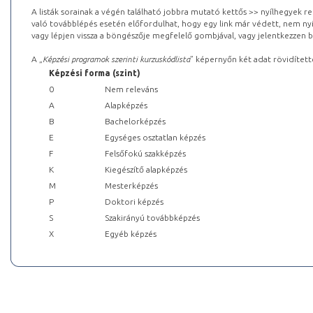
A listák sorainak a végén található jobbra mutató kettős >> nyílhegyek r
való továbblépés esetén előfordulhat, hogy egy link már védett, nem nyi
vagy lépjen vissza a böngészője megfelelő gombjával, vagy jelentkezzen be
A „
Képzési programok szerinti kurzuskódlista
” képernyőn két adat rövidített
Képzési forma (szint)
0
Nem releváns
A
Alapképzés
B
Bachelorképzés
E
Egységes osztatlan képzés
F
Felsőfokú szakképzés
K
Kiegészítő alapképzés
M
Mesterképzés
P
Doktori képzés
S
Szakirányú továbbképzés
X
Egyéb képzés