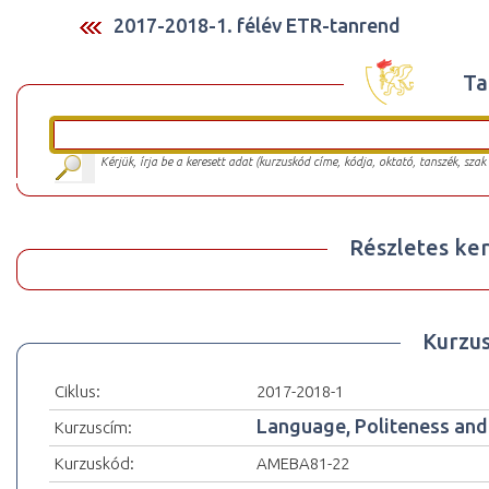
2017-2018-1. félév ETR-tanrend
Ta
Kérjük, írja be a keresett adat (kurzuskód címe, kódja, oktató, tanszék, szak
Részletes ker
Kurzu
Ciklus:
2017-2018-1
Language, Politeness and
Kurzuscím:
Kurzuskód:
AMEBA81-22