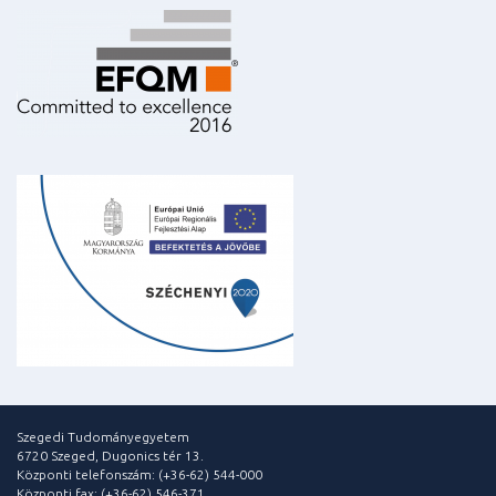
Szegedi Tudományegyetem
6720 Szeged, Dugonics tér 13.
Központi telefonszám: (+36-62) 544-000
Központi fax: (+36-62) 546-371