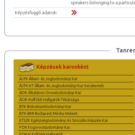
speakers belonging to a particul
Képzésfüggő adatok:
Tanre
Képzések karonként
ÁJTK Állam- és Jogtudományi Kar
ÁJTK-KT Állam- és Jogtudományi Kar Kecskemét
ÁOK Általános Orvostudományi Kar
ÁOK-Külföldi Hallgatók Titkársága
BTK Bölcsészettudományi Kar
BTK-BMI Budapest Média Intézet
ETSZK Egészségtudományi és Szociális Képzési Kar
FOK Fogorvostudományi Kar
FOK-K Külföldi Hallgatók