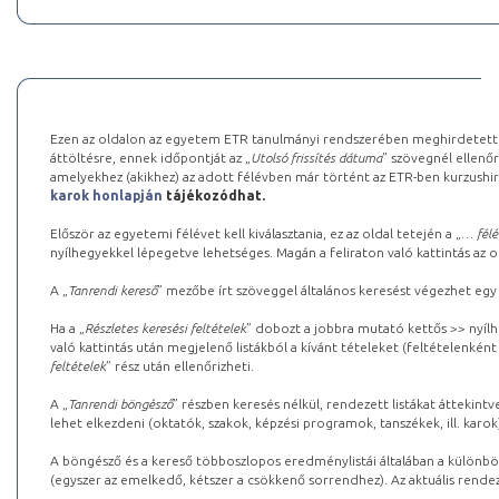
Ezen az oldalon az egyetem ETR tanulmányi rendszerében meghirdetett k
áttöltésre, ennek időpontját az „
Utolsó frissítés dátuma
” szövegnél ellenőr
amelyekhez (akikhez) az adott félévben már történt az ETR-ben kurzushi
karok honlapján
tájékozódhat.
Először az egyetemi félévet kell kiválasztania, ez az oldal tetején a „
… félé
nyílhegyekkel lépegetve lehetséges. Magán a feliraton való kattintás az old
A „
Tanrendi kereső
” mezőbe írt szöveggel általános keresést végezhet egy
Ha a „
Részletes keresési feltételek
” dobozt a jobbra mutató kettős >> nyílh
való kattintás után megjelenő listákból a kívánt tételeket (feltételenként
feltételek
” rész után ellenőrizheti.
A „
Tanrendi böngésző
” részben keresés nélkül, rendezett listákat áttekin
lehet elkezdeni (oktatók, szakok, képzési programok, tanszékek, ill. karok
A böngésző és a kereső többoszlopos eredménylistái általában a különböz
(egyszer az emelkedő, kétszer a csökkenő sorrendhez). Az aktuális rendez