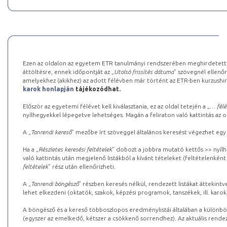
Ezen az oldalon az egyetem ETR tanulmányi rendszerében meghirdetett k
áttöltésre, ennek időpontját az „
Utolsó frissítés dátuma
” szövegnél ellenőr
amelyekhez (akikhez) az adott félévben már történt az ETR-ben kurzushi
karok honlapján
tájékozódhat.
Először az egyetemi félévet kell kiválasztania, ez az oldal tetején a „
… félé
nyílhegyekkel lépegetve lehetséges. Magán a feliraton való kattintás az old
A „
Tanrendi kereső
” mezőbe írt szöveggel általános keresést végezhet egy
Ha a „
Részletes keresési feltételek
” dobozt a jobbra mutató kettős >> nyílh
való kattintás után megjelenő listákból a kívánt tételeket (feltételenként
feltételek
” rész után ellenőrizheti.
A „
Tanrendi böngésző
” részben keresés nélkül, rendezett listákat áttekin
lehet elkezdeni (oktatók, szakok, képzési programok, tanszékek, ill. karok
A böngésző és a kereső többoszlopos eredménylistái általában a különböz
(egyszer az emelkedő, kétszer a csökkenő sorrendhez). Az aktuális rendez