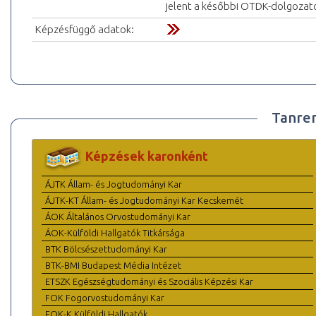
jelent a későbbi OTDK-dolgozato
Képzésfüggő adatok:
Tanre
Képzések karonként
ÁJTK Állam- és Jogtudományi Kar
ÁJTK-KT Állam- és Jogtudományi Kar Kecskemét
ÁOK Általános Orvostudományi Kar
ÁOK-Külföldi Hallgatók Titkársága
BTK Bölcsészettudományi Kar
BTK-BMI Budapest Média Intézet
ETSZK Egészségtudományi és Szociális Képzési Kar
FOK Fogorvostudományi Kar
FOK-K Külföldi Hallgatók