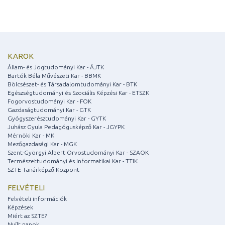
KAROK
Állam- és Jogtudományi Kar - ÁJTK
Bartók Béla Művészeti Kar - BBMK
Bölcsészet- és Társadalomtudományi Kar - BTK
Egészségtudományi és Szociális Képzési Kar - ETSZK
Fogorvostudományi Kar - FOK
Gazdaságtudományi Kar - GTK
Gyógyszerésztudományi Kar - GYTK
Juhász Gyula Pedagógusképző Kar - JGYPK
Mérnöki Kar - MK
Mezőgazdasági Kar - MGK
Szent-Györgyi Albert Orvostudományi Kar - SZAOK
Természettudományi és Informatikai Kar - TTIK
SZTE Tanárképző Központ
FELVÉTELI
Felvételi információk
Képzések
Miért az SZTE?
Nyílt napok