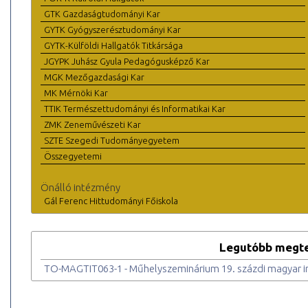
GTK Gazdaságtudományi Kar
GYTK Gyógyszerésztudományi Kar
GYTK-Külföldi Hallgatók Titkársága
JGYPK Juhász Gyula Pedagógusképző Kar
MGK Mezőgazdasági Kar
MK Mérnöki Kar
TTIK Természettudományi és Informatikai Kar
ZMK Zeneművészeti Kar
SZTE Szegedi Tudományegyetem
Összegyetemi
Önálló intézmény
Gál Ferenc Hittudományi Főiskola
Legutóbb megte
TO-MAGTIT063-1 - Műhelyszeminárium 19. százdi magyar 