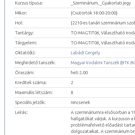
Kurzus típusa:
_Szeminárium, _Gyakorlati jegy
Mikor:
{Csütörtök 18:00-20:00}
Hol:
{2210-es tanári szeminárium szo
Tantárgy:
TO-MAGTIT06, Választható irod
Tárgyelem:
TO-MAGTIT06, Választható iroda
Oktató(k):
Labádi Gergely
Meghirdető tanszék:
Magyar Irodalmi Tanszék
(
BTK Bö
Óraszám:
heti 2.00
Kreditek száma:
2
Maximális létszám:
8
Speciális jelzők:
nincsenek
Leírás:
A szemináriumra elsősorban a 19
hallgatókat várjuk. A kurzuson a
problémafelvető előadást tartana
dolgozataikat. A szeminárium te