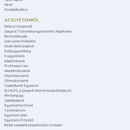
Hírek
Pontkalkulátor
AZ EGYETEMRŐL
Rektori köszöntő
Szegedi Tudományegyetemért Alapítvány
Bemutatkozás
Szervezeti felépítés
Közérdekű adatok
Esélyegyenlőség
E-ügyintézés
Alapítványok
Professzori kar
Akadémikusaink
Díszdoktoraink
Olimpikonjaink
Családbarát Egyetem
ELI-ALPS, a szegedi lézeres kutatóközpont
Minőségügy
Szabályzatok
Egyetemtörténet
Centenárium
Egyetemi élet
Egyetemi Értesítő
Belső visszaélés-bejelentési rendszer