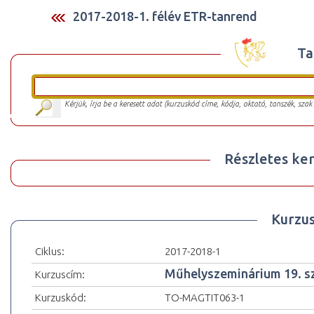
2017-2018-1. félév ETR-tanrend
Ta
Kérjük, írja be a keresett adat (kurzuskód címe, kódja, oktató, tanszék, szak
Részletes ker
Kurzu
Ciklus:
2017-2018-1
Műhelyszeminárium 19. s
Kurzuscím:
Kurzuskód:
TO-MAGTIT063-1