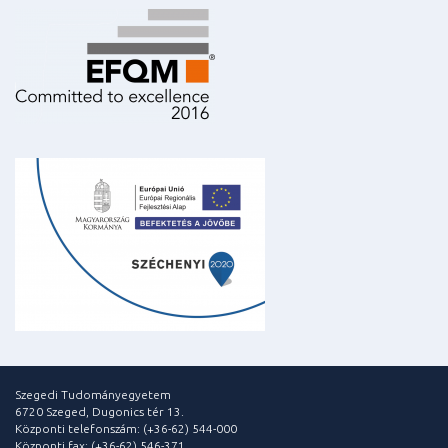
Szegedi Tudományegyetem
6720 Szeged, Dugonics tér 13.
Központi telefonszám: (+36-62) 544-000
Központi fax: (+36-62) 546-371