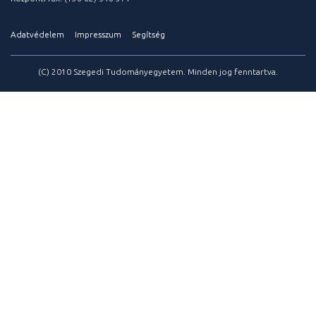
Adatvédelem
Impresszum
Segítség
(C) 2010 Szegedi Tudományegyetem. Minden jog fenntartva.