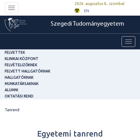
2026. augusztus 8., szombat
Toggle
EN
navigation
Szegedi Tudományegyetem
Toggl
navig
FELVETTEK
KLINIKAI KÖZPONT
FELVÉTELIZŐKNEK
FELVETT HALLGATÓKNAK
HALLGATÓKNAK
MUNKATÁRSAKNAK
ALUMNI
OKTATÁSI REND
Tanrend
Egyetemi tanrend