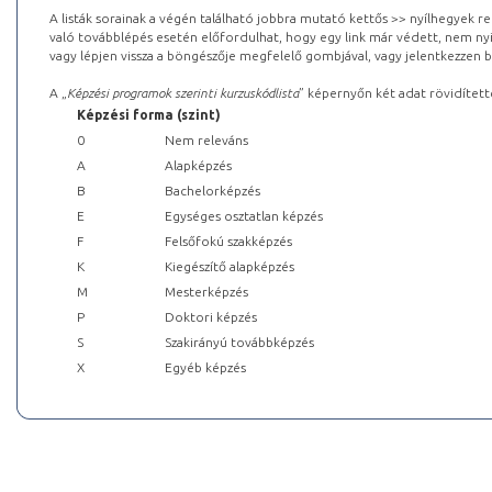
A listák sorainak a végén található jobbra mutató kettős >> nyílhegyek r
való továbblépés esetén előfordulhat, hogy egy link már védett, nem nyi
vagy lépjen vissza a böngészője megfelelő gombjával, vagy jelentkezzen be
A „
Képzési programok szerinti kurzuskódlista
” képernyőn két adat rövidített
Képzési forma (szint)
0
Nem releváns
A
Alapképzés
B
Bachelorképzés
E
Egységes osztatlan képzés
F
Felsőfokú szakképzés
K
Kiegészítő alapképzés
M
Mesterképzés
P
Doktori képzés
S
Szakirányú továbbképzés
X
Egyéb képzés