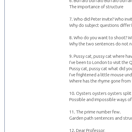
6. Buffalo buffalo Buffalo buffal
The importance of structure
7. Who did Peter invite? Who invi
Why do subject questions differ 
8. Who do you want to shoot? 
Why the two sentences do not n
9. Pussy cat, pussy cat where ha
I’ve been to London to visit the 
Pussy cat, pussy cat what did yo
I’ve frightened a little mouse und
Where has the rhyme gone from 
10. Oysters oysters oysters split s
Possible and impossible ways o
11. The prime number few.
Garden path sentences and stru
12. Dear Professor,