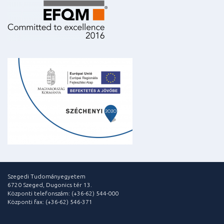
Szegedi Tudományegyetem
6720 Szeged, Dugonics tér 13.
Központi telefonszám: (+36-62) 544-000
Központi fax: (+36-62) 546-371