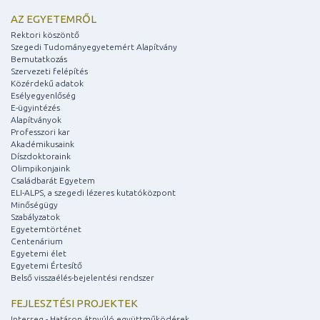
AZ EGYETEMRŐL
Rektori köszöntő
Szegedi Tudományegyetemért Alapítvány
Bemutatkozás
Szervezeti felépítés
Közérdekű adatok
Esélyegyenlőség
E-ügyintézés
Alapítványok
Professzori kar
Akadémikusaink
Díszdoktoraink
Olimpikonjaink
Családbarát Egyetem
ELI-ALPS, a szegedi lézeres kutatóközpont
Minőségügy
Szabályzatok
Egyetemtörténet
Centenárium
Egyetemi élet
Egyetemi Értesítő
Belső visszaélés-bejelentési rendszer
FEJLESZTÉSI PROJEKTEK
Interreg - Határon átnyúló együttműködések