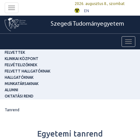
2026. augusztus 8., szombat
Toggle
EN
navigation
Szegedi Tudományegyetem
Toggl
navig
FELVETTEK
KLINIKAI KÖZPONT
FELVÉTELIZŐKNEK
FELVETT HALLGATÓKNAK
HALLGATÓKNAK
MUNKATÁRSAKNAK
ALUMNI
OKTATÁSI REND
Tanrend
Egyetemi tanrend