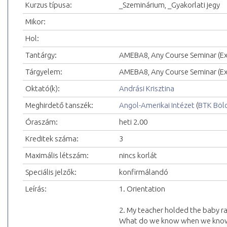
Kurzus típusa:
_Szeminárium, _Gyakorlati jegy
Mikor:
Hol:
Tantárgy:
AMEBA8, Any Course Seminar (Exc
Tárgyelem:
AMEBA8, Any Course Seminar (Exc
Oktató(k):
Andrási Krisztina
Meghirdető tanszék:
Angol-Amerikai Intézet
(
BTK Böl
Óraszám:
heti 2.00
Kreditek száma:
3
Maximális létszám:
nincs korlát
Speciális jelzők:
konfirmálandó
Leírás:
1. Orientation
2. My teacher holded the baby r
What do we know when we know