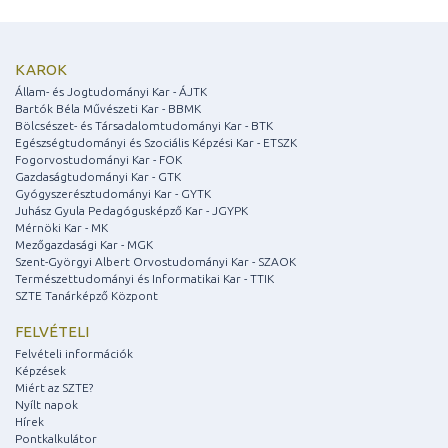
KAROK
Állam- és Jogtudományi Kar - ÁJTK
Bartók Béla Művészeti Kar - BBMK
Bölcsészet- és Társadalomtudományi Kar - BTK
Egészségtudományi és Szociális Képzési Kar - ETSZK
Fogorvostudományi Kar - FOK
Gazdaságtudományi Kar - GTK
Gyógyszerésztudományi Kar - GYTK
Juhász Gyula Pedagógusképző Kar - JGYPK
Mérnöki Kar - MK
Mezőgazdasági Kar - MGK
Szent-Györgyi Albert Orvostudományi Kar - SZAOK
Természettudományi és Informatikai Kar - TTIK
SZTE Tanárképző Központ
FELVÉTELI
Felvételi információk
Képzések
Miért az SZTE?
Nyílt napok
Hírek
Pontkalkulátor