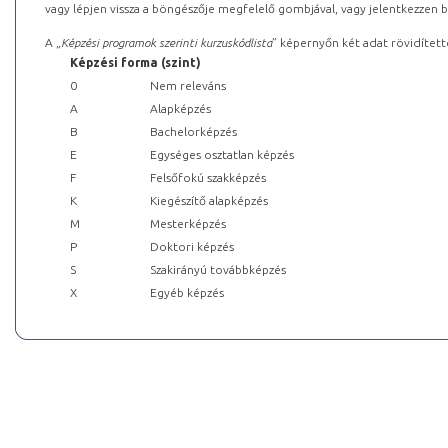
vagy lépjen vissza a böngészője megfelelő gombjával, vagy jelentkezzen be
A „
Képzési programok szerinti kurzuskódlista
” képernyőn két adat rövidített
Képzési forma (szint)
0
Nem releváns
A
Alapképzés
B
Bachelorképzés
E
Egységes osztatlan képzés
F
Felsőfokú szakképzés
K
Kiegészítő alapképzés
M
Mesterképzés
P
Doktori képzés
S
Szakirányú továbbképzés
X
Egyéb képzés