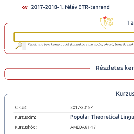
2017-2018-1. félév ETR-tanrend
Ta
Kérjük, írja be a keresett adat (kurzuskód címe, kódja, oktató, tanszék, szak
Részletes ker
Kurzu
Ciklus:
2017-2018-1
Popular Theoretical Lingu
Kurzuscím:
Kurzuskód:
AMEBA81-17