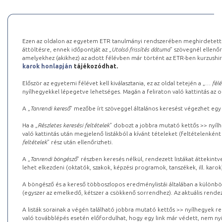
Ezen az oldalon az egyetem ETR tanulmányi rendszerében meghirdetett k
áttöltésre, ennek időpontját az „
Utolsó frissítés dátuma
” szövegnél ellenőr
amelyekhez (akikhez) az adott félévben már történt az ETR-ben kurzushi
karok honlapján
tájékozódhat.
Először az egyetemi félévet kell kiválasztania, ez az oldal tetején a „
… félé
nyílhegyekkel lépegetve lehetséges. Magán a feliraton való kattintás az old
A „
Tanrendi kereső
” mezőbe írt szöveggel általános keresést végezhet egy
Ha a „
Részletes keresési feltételek
” dobozt a jobbra mutató kettős >> nyílh
való kattintás után megjelenő listákból a kívánt tételeket (feltételenként
feltételek
” rész után ellenőrizheti.
A „
Tanrendi böngésző
” részben keresés nélkül, rendezett listákat áttekin
lehet elkezdeni (oktatók, szakok, képzési programok, tanszékek, ill. karok
A böngésző és a kereső többoszlopos eredménylistái általában a különböz
(egyszer az emelkedő, kétszer a csökkenő sorrendhez). Az aktuális rendez
A listák sorainak a végén található jobbra mutató kettős >> nyílhegyek r
való továbblépés esetén előfordulhat, hogy egy link már védett, nem nyi