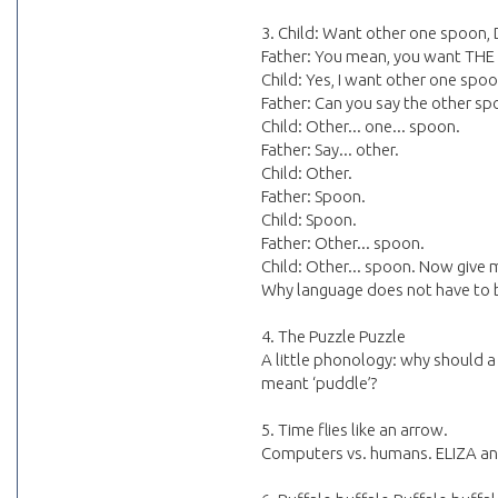
3. Child: Want other one spoon,
Father: You mean, you want T
Child: Yes, I want other one spo
Father: Can you say the other sp
Child: Other... one... spoon.
Father: Say... other.
Child: Other.
Father: Spoon.
Child: Spoon.
Father: Other... spoon.
Child: Other... spoon. Now give
Why language does not have to b
4. The Puzzle Puzzle
A little phonology: why should 
meant ‘puddle’?
5. Time flies like an arrow.
Computers vs. humans. ELIZA an