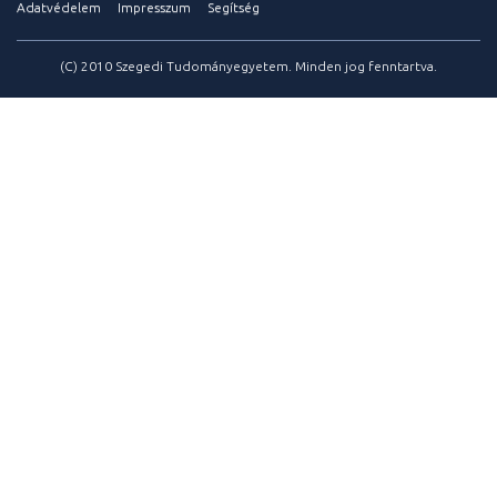
Adatvédelem
Impresszum
Segítség
(C) 2010 Szegedi Tudományegyetem. Minden jog fenntartva.