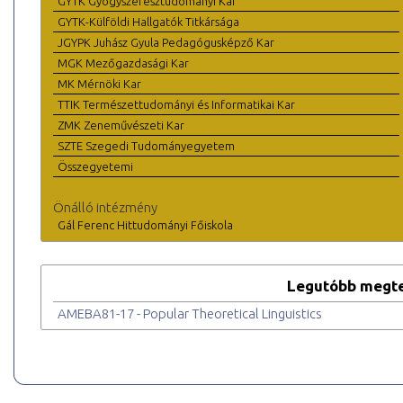
GYTK Gyógyszerésztudományi Kar
GYTK-Külföldi Hallgatók Titkársága
JGYPK Juhász Gyula Pedagógusképző Kar
MGK Mezőgazdasági Kar
MK Mérnöki Kar
TTIK Természettudományi és Informatikai Kar
ZMK Zeneművészeti Kar
SZTE Szegedi Tudományegyetem
Összegyetemi
Önálló intézmény
Gál Ferenc Hittudományi Főiskola
Legutóbb megte
AMEBA81-17 - Popular Theoretical Linguistics