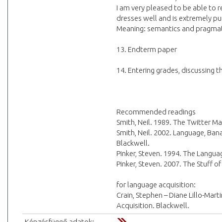
I am very pleased to be able to 
dresses well and is extremely pu
Meaning: semantics and pragmat
13. Endterm paper
14. Entering grades, discussing 
Recommended readings
Smith, Neil. 1989. The Twitter M
Smith, Neil. 2002. Language, Ban
Blackwell.
Pinker, Steven. 1994. The Languag
Pinker, Steven. 2007. The Stuff o
for language acquisition:
Crain, Stephen – Diane Lillo-Mart
Acquisition. Blackwell.
Képzésfüggő adatok: