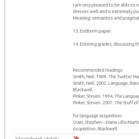
I am very pleased to be able to 
dresses well and is extremely pu
Meaning: semantics and pragmat
13. Endterm paper
14. Entering grades, discussing 
Recommended readings
Smith, Neil. 1989. The Twitter M
Smith, Neil. 2002. Language, Ban
Blackwell.
Pinker, Steven. 1994. The Languag
Pinker, Steven. 2007. The Stuff o
for language acquisition:
Crain, Stephen – Diane Lillo-Mart
Acquisition. Blackwell.
Képzésfüggő adatok: