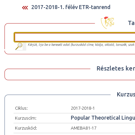
2017-2018-1. félév ETR-tanrend
Ta
Kérjük, írja be a keresett adat (kurzuskód címe, kódja, oktató, tanszék, szak
Részletes ker
Kurzu
Ciklus:
2017-2018-1
Popular Theoretical Lingu
Kurzuscím:
Kurzuskód:
AMEBA81-17