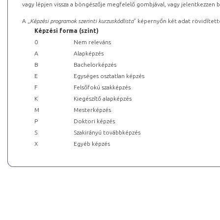
vagy lépjen vissza a böngészője megfelelő gombjával, vagy jelentkezzen be
A „
Képzési programok szerinti kurzuskódlista
” képernyőn két adat rövidített
Képzési forma (szint)
0
Nem releváns
A
Alapképzés
B
Bachelorképzés
E
Egységes osztatlan képzés
F
Felsőfokú szakképzés
K
Kiegészítő alapképzés
M
Mesterképzés
P
Doktori képzés
S
Szakirányú továbbképzés
X
Egyéb képzés