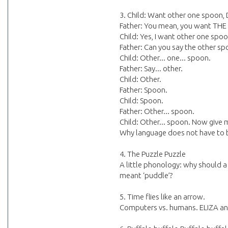
3. Child: Want other one spoon,
Father: You mean, you want T
Child: Yes, I want other one spo
Father: Can you say the other sp
Child: Other... one... spoon.
Father: Say... other.
Child: Other.
Father: Spoon.
Child: Spoon.
Father: Other... spoon.
Child: Other... spoon. Now give
Why language does not have to b
4. The Puzzle Puzzle
A little phonology: why should 
meant ‘puddle’?
5. Time flies like an arrow.
Computers vs. humans. ELIZA an