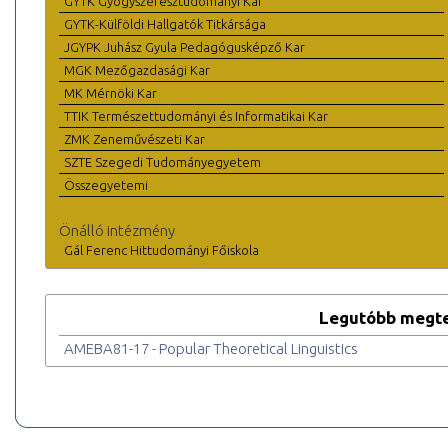
GYTK Gyógyszerésztudományi Kar
GYTK-Külföldi Hallgatók Titkársága
JGYPK Juhász Gyula Pedagógusképző Kar
MGK Mezőgazdasági Kar
MK Mérnöki Kar
TTIK Természettudományi és Informatikai Kar
ZMK Zeneművészeti Kar
SZTE Szegedi Tudományegyetem
Összegyetemi
Önálló intézmény
Gál Ferenc Hittudományi Főiskola
Legutóbb megte
AMEBA81-17 - Popular Theoretical Linguistics