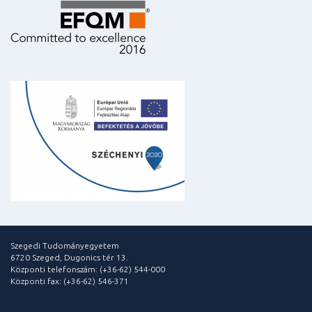
Szegedi Tudományegyetem
6720 Szeged, Dugonics tér 13.
Központi telefonszám: (+36-62) 544-000
Központi fax: (+36-62) 546-371