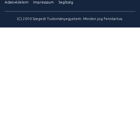
Adatvédelem
Impresszum
Segítség
(C) 2010 Szegedi Tudományegyetem. Minden jog fenntartva.