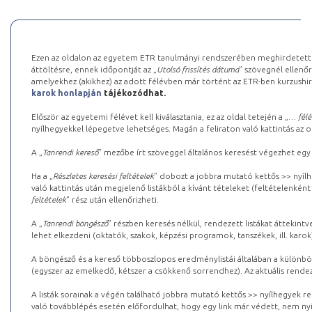
Ezen az oldalon az egyetem ETR tanulmányi rendszerében meghirdetett k
áttöltésre, ennek időpontját az „
Utolsó frissítés dátuma
” szövegnél ellenőr
amelyekhez (akikhez) az adott félévben már történt az ETR-ben kurzushi
karok honlapján
tájékozódhat.
Először az egyetemi félévet kell kiválasztania, ez az oldal tetején a „
… félé
nyílhegyekkel lépegetve lehetséges. Magán a feliraton való kattintás az old
A „
Tanrendi kereső
” mezőbe írt szöveggel általános keresést végezhet egy
Ha a „
Részletes keresési feltételek
” dobozt a jobbra mutató kettős >> nyílh
való kattintás után megjelenő listákból a kívánt tételeket (feltételenként
feltételek
” rész után ellenőrizheti.
A „
Tanrendi böngésző
” részben keresés nélkül, rendezett listákat áttekin
lehet elkezdeni (oktatók, szakok, képzési programok, tanszékek, ill. karok
A böngésző és a kereső többoszlopos eredménylistái általában a különböz
(egyszer az emelkedő, kétszer a csökkenő sorrendhez). Az aktuális rendez
A listák sorainak a végén található jobbra mutató kettős >> nyílhegyek r
való továbblépés esetén előfordulhat, hogy egy link már védett, nem nyi