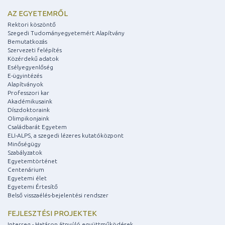
AZ EGYETEMRŐL
Rektori köszöntő
Szegedi Tudományegyetemért Alapítvány
Bemutatkozás
Szervezeti felépítés
Közérdekű adatok
Esélyegyenlőség
E-ügyintézés
Alapítványok
Professzori kar
Akadémikusaink
Díszdoktoraink
Olimpikonjaink
Családbarát Egyetem
ELI-ALPS, a szegedi lézeres kutatóközpont
Minőségügy
Szabályzatok
Egyetemtörténet
Centenárium
Egyetemi élet
Egyetemi Értesítő
Belső visszaélés-bejelentési rendszer
FEJLESZTÉSI PROJEKTEK
Interreg - Határon átnyúló együttműködések