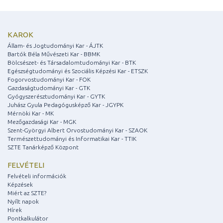
KAROK
Állam- és Jogtudományi Kar - ÁJTK
Bartók Béla Művészeti Kar - BBMK
Bölcsészet- és Társadalomtudományi Kar - BTK
Egészségtudományi és Szociális Képzési Kar - ETSZK
Fogorvostudományi Kar - FOK
Gazdaságtudományi Kar - GTK
Gyógyszerésztudományi Kar - GYTK
Juhász Gyula Pedagógusképző Kar - JGYPK
Mérnöki Kar - MK
Mezőgazdasági Kar - MGK
Szent-Györgyi Albert Orvostudományi Kar - SZAOK
Természettudományi és Informatikai Kar - TTIK
SZTE Tanárképző Központ
FELVÉTELI
Felvételi információk
Képzések
Miért az SZTE?
Nyílt napok
Hírek
Pontkalkulátor