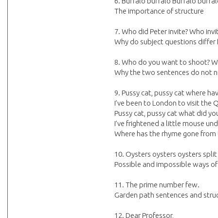
6. Buffalo buffalo Buffalo buffal
The importance of structure
7. Who did Peter invite? Who invi
Why do subject questions differ 
8. Who do you want to shoot? 
Why the two sentences do not n
9. Pussy cat, pussy cat where ha
I’ve been to London to visit the 
Pussy cat, pussy cat what did yo
I’ve frightened a little mouse und
Where has the rhyme gone from 
10. Oysters oysters oysters split s
Possible and impossible ways o
11. The prime number few.
Garden path sentences and stru
12. Dear Professor,