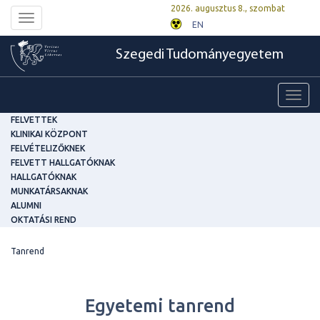
2026. augusztus 8., szombat
Toggle
EN
navigation
Szegedi Tudományegyetem
Toggl
navig
FELVETTEK
KLINIKAI KÖZPONT
FELVÉTELIZŐKNEK
FELVETT HALLGATÓKNAK
HALLGATÓKNAK
MUNKATÁRSAKNAK
ALUMNI
OKTATÁSI REND
Tanrend
Egyetemi tanrend