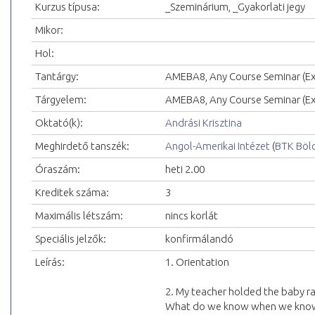
Kurzus típusa:
_Szeminárium, _Gyakorlati jegy
Mikor:
Hol:
Tantárgy:
AMEBA8, Any Course Seminar (Exc
Tárgyelem:
AMEBA8, Any Course Seminar (Exc
Oktató(k):
Andrási Krisztina
Meghirdető tanszék:
Angol-Amerikai Intézet
(
BTK Böl
Óraszám:
heti 2.00
Kreditek száma:
3
Maximális létszám:
nincs korlát
Speciális jelzők:
konfirmálandó
Leírás:
1. Orientation
2. My teacher holded the baby r
What do we know when we know