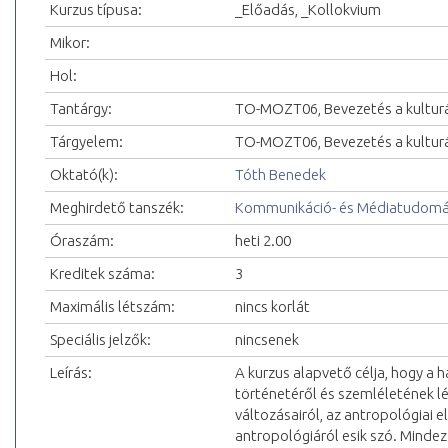
Kurzus típusa:
_Előadás, _Kollokvium
Mikor:
Hol:
Tantárgy:
TO-MOZT06, Bevezetés a kulturál
Tárgyelem:
TO-MOZT06, Bevezetés a kulturál
Oktató(k):
Tóth Benedek
Meghirdető tanszék:
Kommunikáció- és Médiatudomán
Óraszám:
heti 2.00
Kreditek száma:
3
Maximális létszám:
nincs korlát
Speciális jelzők:
nincsenek
Leírás:
A kurzus alapvető célja, hogy a h
történetéről és szemléletének lé
változásairól, az antropológiai el
antropológiáról esik szó. Mindez