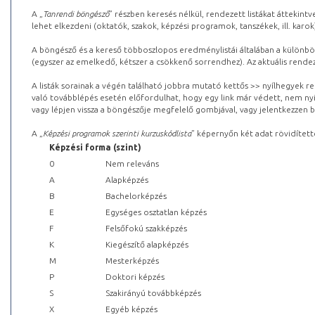
A „
Tanrendi böngésző
” részben keresés nélkül, rendezett listákat áttekin
lehet elkezdeni (oktatók, szakok, képzési programok, tanszékek, ill. karok
A böngésző és a kereső többoszlopos eredménylistái általában a különböz
(egyszer az emelkedő, kétszer a csökkenő sorrendhez). Az aktuális rendez
A listák sorainak a végén található jobbra mutató kettős >> nyílhegyek r
való továbblépés esetén előfordulhat, hogy egy link már védett, nem nyi
vagy lépjen vissza a böngészője megfelelő gombjával, vagy jelentkezzen be
A „
Képzési programok szerinti kurzuskódlista
” képernyőn két adat rövidített
Képzési forma (szint)
0
Nem releváns
A
Alapképzés
B
Bachelorképzés
E
Egységes osztatlan képzés
F
Felsőfokú szakképzés
K
Kiegészítő alapképzés
M
Mesterképzés
P
Doktori képzés
S
Szakirányú továbbképzés
X
Egyéb képzés