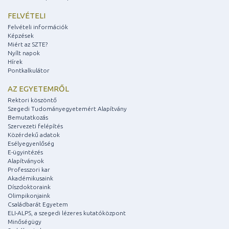
FELVÉTELI
Felvételi információk
Képzések
Miért az SZTE?
Nyílt napok
Hírek
Pontkalkulátor
AZ EGYETEMRŐL
Rektori köszöntő
Szegedi Tudományegyetemért Alapítvány
Bemutatkozás
Szervezeti felépítés
Közérdekű adatok
Esélyegyenlőség
E-ügyintézés
Alapítványok
Professzori kar
Akadémikusaink
Díszdoktoraink
Olimpikonjaink
Családbarát Egyetem
ELI-ALPS, a szegedi lézeres kutatóközpont
Minőségügy