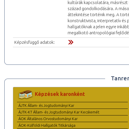
kultúrák kapcsolatára, másrészt
század gondolkodására. A másodi
áttekintése történik meg. A történ
konstruktivista, interpretatív é
hallgatóknak a jelen egyre inká
megalkotó antropológiai fejlődé
Képzésfüggő adatok:
Tanre
Képzések karonként
ÁJTK Állam- és Jogtudományi Kar
ÁJTK-KT Állam- és Jogtudományi Kar Kecskemét
ÁOK Általános Orvostudományi Kar
ÁOK-Külföldi Hallgatók Titkársága