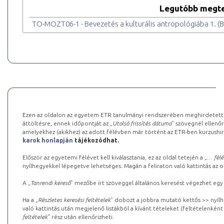
Legutóbb megte
TO-MOZT06-1 - Bevezetés a kulturális antropológiába 1. (
Ezen az oldalon az egyetem ETR tanulmányi rendszerében meghirdetett k
áttöltésre, ennek időpontját az „
Utolsó frissítés dátuma
” szövegnél ellenőr
amelyekhez (akikhez) az adott félévben már történt az ETR-ben kurzushi
karok honlapján
tájékozódhat.
Először az egyetemi félévet kell kiválasztania, ez az oldal tetején a „
… félé
nyílhegyekkel lépegetve lehetséges. Magán a feliraton való kattintás az old
A „
Tanrendi kereső
” mezőbe írt szöveggel általános keresést végezhet egy
Ha a „
Részletes keresési feltételek
” dobozt a jobbra mutató kettős >> nyílh
való kattintás után megjelenő listákból a kívánt tételeket (feltételenként
feltételek
” rész után ellenőrizheti.