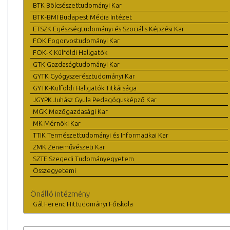
BTK Bölcsészettudományi Kar
BTK-BMI Budapest Média Intézet
ETSZK Egészségtudományi és Szociális Képzési Kar
FOK Fogorvostudományi Kar
FOK-K Külföldi Hallgatók
GTK Gazdaságtudományi Kar
GYTK Gyógyszerésztudományi Kar
GYTK-Külföldi Hallgatók Titkársága
JGYPK Juhász Gyula Pedagógusképző Kar
MGK Mezőgazdasági Kar
MK Mérnöki Kar
TTIK Természettudományi és Informatikai Kar
ZMK Zeneművészeti Kar
SZTE Szegedi Tudományegyetem
Összegyetemi
Önálló intézmény
Gál Ferenc Hittudományi Főiskola