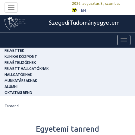
2026. augusztus 8., szombat
Toggle
EN
navigation
Szegedi Tudományegyetem
Toggl
navig
FELVETTEK
KLINIKAI KÖZPONT
FELVÉTELIZŐKNEK
FELVETT HALLGATÓKNAK
HALLGATÓKNAK
MUNKATÁRSAKNAK
ALUMNI
OKTATÁSI REND
Tanrend
Egyetemi tanrend