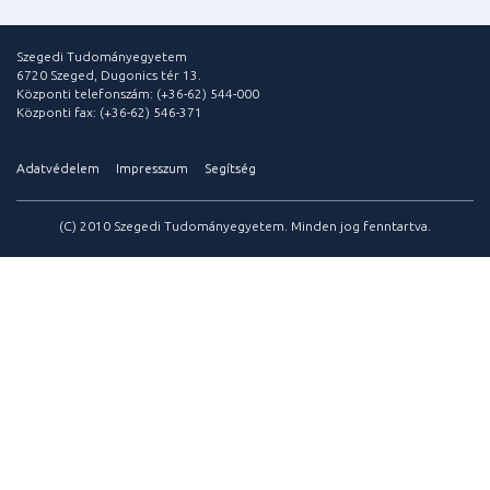
Szegedi Tudományegyetem
6720 Szeged, Dugonics tér 13.
Központi telefonszám: (+36-62) 544-000
Központi fax: (+36-62) 546-371
Adatvédelem
Impresszum
Segítség
(C) 2010 Szegedi Tudományegyetem. Minden jog fenntartva.