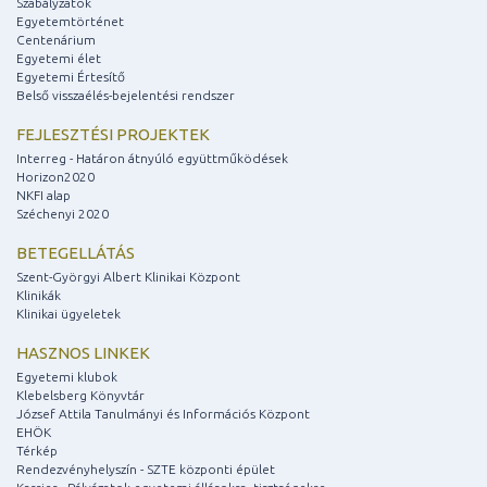
Szabályzatok
Egyetemtörténet
Centenárium
Egyetemi élet
Egyetemi Értesítő
Belső visszaélés-bejelentési rendszer
FEJLESZTÉSI PROJEKTEK
Interreg - Határon átnyúló együttműködések
Horizon2020
NKFI alap
Széchenyi 2020
BETEGELLÁTÁS
Szent-Györgyi Albert Klinikai Központ
Klinikák
Klinikai ügyeletek
HASZNOS LINKEK
Egyetemi klubok
Klebelsberg Könyvtár
József Attila Tanulmányi és Információs Központ
EHÖK
Térkép
Rendezvényhelyszín - SZTE központi épület