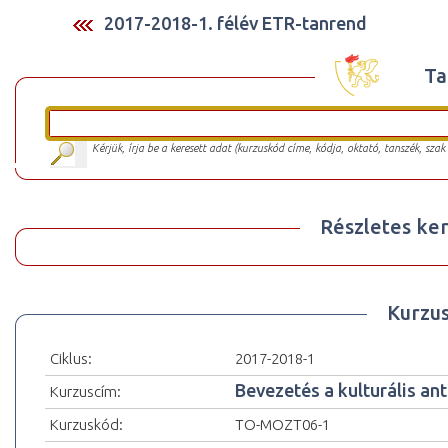
2017-2018-1. félév ETR-tanrend
Ta
Kérjük, írja be a keresett adat (kurzuskód címe, kódja, oktató, tanszék, szak
Részletes ker
Kurzu
Ciklus:
2017-2018-1
Bevezetés a kulturális an
Kurzuscím:
Kurzuskód:
TO-MOZT06-1