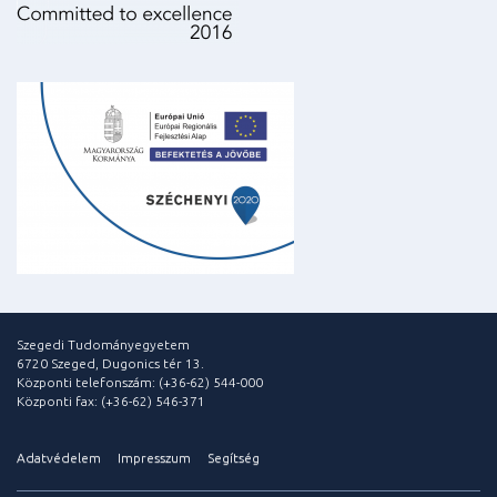
Szegedi Tudományegyetem
6720 Szeged, Dugonics tér 13.
Központi telefonszám: (+36-62) 544-000
Központi fax: (+36-62) 546-371
Adatvédelem
Impresszum
Segítség