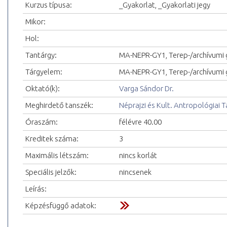
Kurzus típusa:
_Gyakorlat, _Gyakorlati jegy
Mikor:
Hol:
Tantárgy:
MA-NEPR-GY1, Terep-/archívumi 
Tárgyelem:
MA-NEPR-GY1, Terep-/archívumi g
Oktató(k):
Varga Sándor Dr.
Meghirdető tanszék:
Néprajzi és Kult. Antropológiai 
Óraszám:
félévre 40.00
Kreditek száma:
3
Maximális létszám:
nincs korlát
Speciális jelzők:
nincsenek
Leírás:
Képzésfüggő adatok: