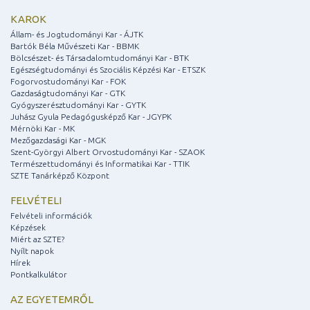
KAROK
Állam- és Jogtudományi Kar - ÁJTK
Bartók Béla Művészeti Kar - BBMK
Bölcsészet- és Társadalomtudományi Kar - BTK
Egészségtudományi és Szociális Képzési Kar - ETSZK
Fogorvostudományi Kar - FOK
Gazdaságtudományi Kar - GTK
Gyógyszerésztudományi Kar - GYTK
Juhász Gyula Pedagógusképző Kar - JGYPK
Mérnöki Kar - MK
Mezőgazdasági Kar - MGK
Szent-Györgyi Albert Orvostudományi Kar - SZAOK
Természettudományi és Informatikai Kar - TTIK
SZTE Tanárképző Központ
FELVÉTELI
Felvételi információk
Képzések
Miért az SZTE?
Nyílt napok
Hírek
Pontkalkulátor
AZ EGYETEMRŐL