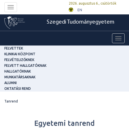
2026. augusztus 6., csütörtök
Toggle
EN
navigation
Szegedi Tudományegyetem
Toggl
navig
FELVETTEK
KLINIKAI KÖZPONT
FELVÉTELIZŐKNEK
FELVETT HALLGATÓKNAK
HALLGATÓKNAK
MUNKATÁRSAKNAK
ALUMNI
OKTATÁSI REND
Tanrend
Egyetemi tanrend