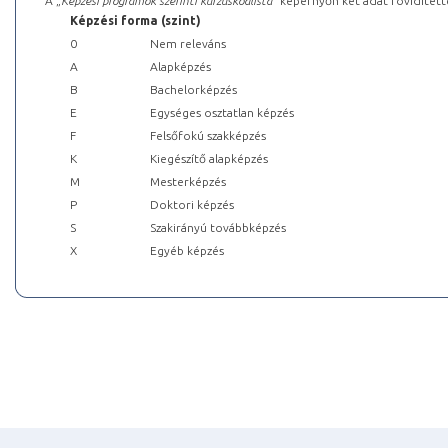
A „
Képzési programok szerinti kurzuskódlista
” képernyőn két adat rövidített
Képzési forma (szint)
0
Nem releváns
A
Alapképzés
B
Bachelorképzés
E
Egységes osztatlan képzés
F
Felsőfokú szakképzés
K
Kiegészítő alapképzés
M
Mesterképzés
P
Doktori képzés
S
Szakirányú továbbképzés
X
Egyéb képzés