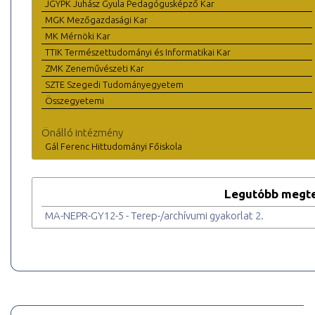
JGYPK Juhász Gyula Pedagógusképző Kar
MGK Mezőgazdasági Kar
MK Mérnöki Kar
TTIK Természettudományi és Informatikai Kar
ZMK Zeneművészeti Kar
SZTE Szegedi Tudományegyetem
Összegyetemi
Önálló intézmény
Gál Ferenc Hittudományi Főiskola
Legutóbb megte
MA-NEPR-GY12-5 - Terep-/archívumi gyakorlat 2.