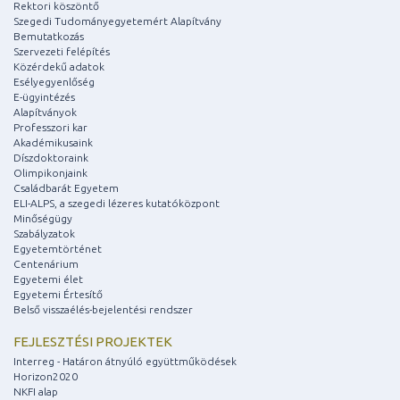
Rektori köszöntő
Szegedi Tudományegyetemért Alapítvány
Bemutatkozás
Szervezeti felépítés
Közérdekű adatok
Esélyegyenlőség
E-ügyintézés
Alapítványok
Professzori kar
Akadémikusaink
Díszdoktoraink
Olimpikonjaink
Családbarát Egyetem
ELI-ALPS, a szegedi lézeres kutatóközpont
Minőségügy
Szabályzatok
Egyetemtörténet
Centenárium
Egyetemi élet
Egyetemi Értesítő
Belső visszaélés-bejelentési rendszer
FEJLESZTÉSI PROJEKTEK
Interreg - Határon átnyúló együttműködések
Horizon2020
NKFI alap