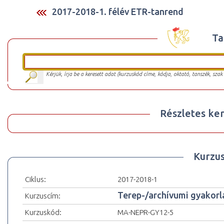
2017-2018-1. félév ETR-tanrend
Ta
Kérjük, írja be a keresett adat (kurzuskód címe, kódja, oktató, tanszék, szak
Részletes ker
Kurzu
Ciklus:
2017-2018-1
Terep-/archívumi gyakorla
Kurzuscím:
Kurzuskód:
MA-NEPR-GY12-5