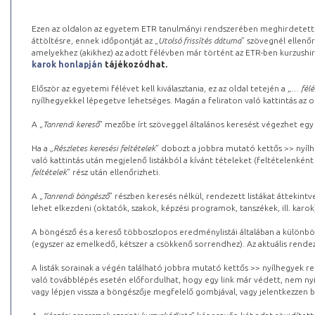
Ezen az oldalon az egyetem ETR tanulmányi rendszerében meghirdetett k
áttöltésre, ennek időpontját az „
Utolsó frissítés dátuma
” szövegnél ellenőr
amelyekhez (akikhez) az adott félévben már történt az ETR-ben kurzushi
karok honlapján
tájékozódhat.
Először az egyetemi félévet kell kiválasztania, ez az oldal tetején a „
… félé
nyílhegyekkel lépegetve lehetséges. Magán a feliraton való kattintás az old
A „
Tanrendi kereső
” mezőbe írt szöveggel általános keresést végezhet egy
Ha a „
Részletes keresési feltételek
” dobozt a jobbra mutató kettős >> nyílh
való kattintás után megjelenő listákból a kívánt tételeket (feltételenként
feltételek
” rész után ellenőrizheti.
A „
Tanrendi böngésző
” részben keresés nélkül, rendezett listákat áttekin
lehet elkezdeni (oktatók, szakok, képzési programok, tanszékek, ill. karok
A böngésző és a kereső többoszlopos eredménylistái általában a különböz
(egyszer az emelkedő, kétszer a csökkenő sorrendhez). Az aktuális rendez
A listák sorainak a végén található jobbra mutató kettős >> nyílhegyek r
való továbblépés esetén előfordulhat, hogy egy link már védett, nem nyi
vagy lépjen vissza a böngészője megfelelő gombjával, vagy jelentkezzen be