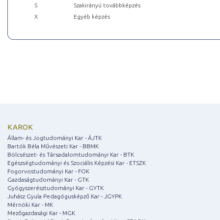
S
Szakirányú továbbképzés
X
Egyéb képzés
KAROK
Állam- és Jogtudományi Kar - ÁJTK
Bartók Béla Művészeti Kar - BBMK
Bölcsészet- és Társadalomtudományi Kar - BTK
Egészségtudományi és Szociális Képzési Kar - ETSZK
Fogorvostudományi Kar - FOK
Gazdaságtudományi Kar - GTK
Gyógyszerésztudományi Kar - GYTK
Juhász Gyula Pedagógusképző Kar - JGYPK
Mérnöki Kar - MK
Mezőgazdasági Kar - MGK