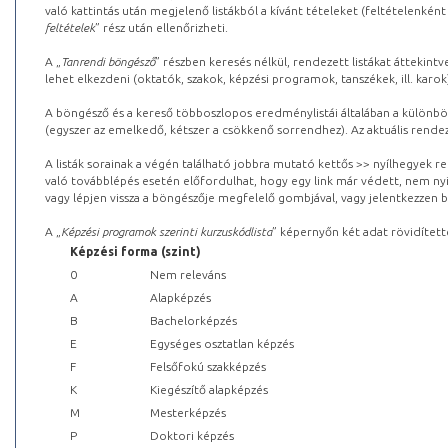
való kattintás után megjelenő listákból a kívánt tételeket (feltételenként
feltételek
” rész után ellenőrizheti.
A „
Tanrendi böngésző
” részben keresés nélkül, rendezett listákat áttekin
lehet elkezdeni (oktatók, szakok, képzési programok, tanszékek, ill. karok
A böngésző és a kereső többoszlopos eredménylistái általában a különböz
(egyszer az emelkedő, kétszer a csökkenő sorrendhez). Az aktuális rendez
A listák sorainak a végén található jobbra mutató kettős >> nyílhegyek r
való továbblépés esetén előfordulhat, hogy egy link már védett, nem nyi
vagy lépjen vissza a böngészője megfelelő gombjával, vagy jelentkezzen be
A „
Képzési programok szerinti kurzuskódlista
” képernyőn két adat rövidített
Képzési forma (szint)
0
Nem releváns
A
Alapképzés
B
Bachelorképzés
E
Egységes osztatlan képzés
F
Felsőfokú szakképzés
K
Kiegészítő alapképzés
M
Mesterképzés
P
Doktori képzés