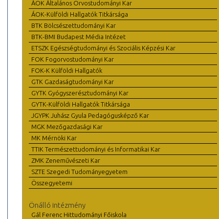
ÁOK Általános Orvostudományi Kar
ÁOK-Külföldi Hallgatók Titkársága
BTK Bölcsészettudományi Kar
BTK-BMI Budapest Média Intézet
ETSZK Egészségtudományi és Szociális Képzési Kar
FOK Fogorvostudományi Kar
FOK-K Külföldi Hallgatók
GTK Gazdaságtudományi Kar
GYTK Gyógyszerésztudományi Kar
GYTK-Külföldi Hallgatók Titkársága
JGYPK Juhász Gyula Pedagógusképző Kar
MGK Mezőgazdasági Kar
MK Mérnöki Kar
TTIK Természettudományi és Informatikai Kar
ZMK Zeneművészeti Kar
SZTE Szegedi Tudományegyetem
Összegyetemi
Önálló intézmény
Gál Ferenc Hittudományi Főiskola