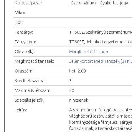
Kurzus típusa:
_Szeminárium, _Gyakorlati jegy
Mikor:
Hol:
Tantárgy:
TT60SZ, Szakirányú szeminárium
Tárgyelem:
TT60SZ, Jelenkori egyetemes tö
Oktató(k):
Margittai-Tóth Linda
Meghirdető tanszék:
Jelenkortörténeti Tanszék
(
BTK 
Óraszám:
heti 2.00
Kreditek száma:
3
Maximális létszám:
20
Speciális jelzők:
nincsenek
Leírás:
A szeminárium átfogó betekintés
világháború lezárultától a másod
kormányzósága fémjelez. Tárgyal
forradalmak, a tanácsköztársasá