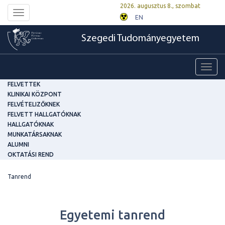
2026. augusztus 8., szombat
Toggle
EN
navigation
Szegedi Tudományegyetem
Toggl
navig
FELVETTEK
KLINIKAI KÖZPONT
FELVÉTELIZŐKNEK
FELVETT HALLGATÓKNAK
HALLGATÓKNAK
MUNKATÁRSAKNAK
ALUMNI
OKTATÁSI REND
Tanrend
Egyetemi tanrend