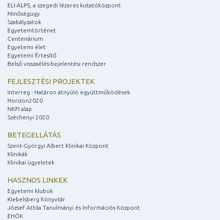
ELI-ALPS, a szegedi lézeres kutatóközpont
Minőségügy
Szabályzatok
Egyetemtörténet
Centenárium
Egyetemi élet
Egyetemi Értesítő
Belső visszaélés-bejelentési rendszer
FEJLESZTÉSI PROJEKTEK
Interreg - Határon átnyúló együttműködések
Horizon2020
NKFI alap
Széchenyi 2020
BETEGELLÁTÁS
Szent-Györgyi Albert Klinikai Központ
Klinikák
Klinikai ügyeletek
HASZNOS LINKEK
Egyetemi klubok
Klebelsberg Könyvtár
József Attila Tanulmányi és Információs Központ
EHÖK