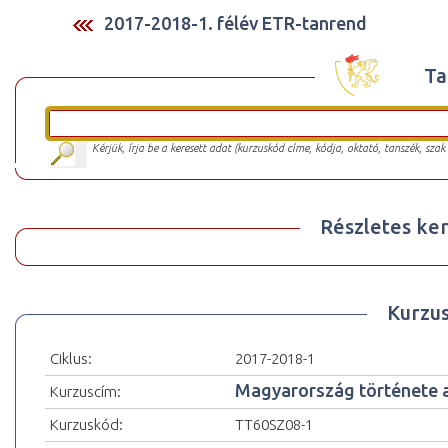
2017-2018-1. félév ETR-tanrend
Ta
Kérjük, írja be a keresett adat (kurzuskód címe, kódja, oktató, tanszék, szak
Részletes ker
Kurzu
Ciklus:
2017-2018-1
Magyarország története 
Kurzuscím:
Kurzuskód:
TT60SZ08-1