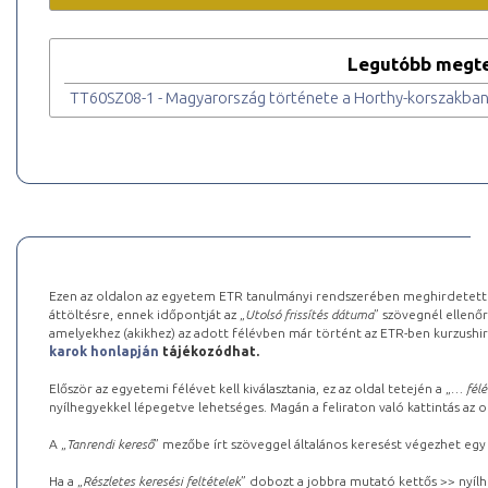
Legutóbb megte
TT60SZ08-1 - Magyarország története a Horthy-korszakba
Ezen az oldalon az egyetem ETR tanulmányi rendszerében meghirdetett k
áttöltésre, ennek időpontját az „
Utolsó frissítés dátuma
” szövegnél ellenőr
amelyekhez (akikhez) az adott félévben már történt az ETR-ben kurzushi
karok honlapján
tájékozódhat.
Először az egyetemi félévet kell kiválasztania, ez az oldal tetején a „
… félé
nyílhegyekkel lépegetve lehetséges. Magán a feliraton való kattintás az old
A „
Tanrendi kereső
” mezőbe írt szöveggel általános keresést végezhet egy
Ha a „
Részletes keresési feltételek
” dobozt a jobbra mutató kettős >> nyílh