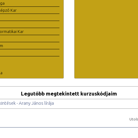
ága
képző Kar
ormatikai Kar
em
la
Legutóbb megtekintett kurzuskódjaim
ntések - Arany János lírája
Utols