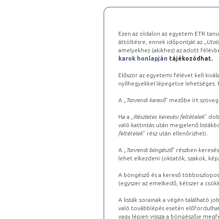
Ezen az oldalon az egyetem ETR tanu
áttöltésre, ennek időpontját az „
Utols
amelyekhez (akikhez) az adott félév
karok honlapján
tájékozódhat.
Először az egyetemi félévet kell kivála
nyílhegyekkel lépegetve lehetséges. Ma
A „
Tanrendi kereső
” mezőbe írt szöveg
Ha a „
Részletes keresési feltételek
” dob
való kattintás után megjelenő listákbó
feltételek
” rész után ellenőrizheti.
A „
Tanrendi böngésző
” részben keresés
lehet elkezdeni (oktatók, szakok, képz
A böngésző és a kereső többoszlopos 
(egyszer az emelkedő, kétszer a csök
A listák sorainak a végén található j
való továbblépés esetén előfordulhat
vagy lépjen vissza a böngészője megfe