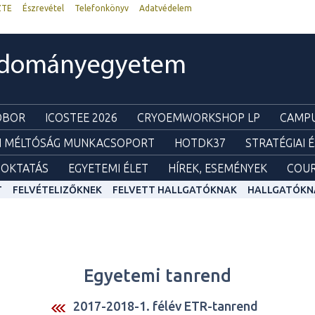
ZTE
Észrevétel
Telefonkönyv
Adatvédelem
udományegyetem
ZOBOR
ICOSTEE 2026
CRYOEMWORKSHOP LP
CAMPU
I MÉLTÓSÁG MUNKACSOPORT
HOTDK37
STRATÉGIAI 
OKTATÁS
EGYETEMI ÉLET
HÍREK, ESEMÉNYEK
COUR
T
FELVÉTELIZŐKNEK
FELVETT HALLGATÓKNAK
HALLGATÓKN
Egyetemi tanrend
2017-2018-1. félév ETR-tanrend