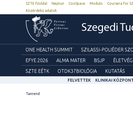
SZTE főoldal
Neptun
CooSpace
Modulo
Coursera for S
Közérdekű adatok
Szegedi T
ONE HEALTH SUMMIT
SZILASSI-POLIÉDER S
EFYE 2026
ALMA MATER
BSJP
ÉLETVÉG
SZTE EÉTK
OTDK37BIOLÓGIA
KUTATÁS
FELVETTEK
KLINIKAI KÖZPON
Tanrend