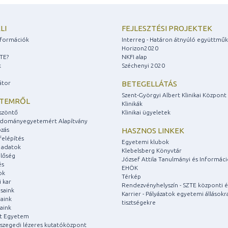
LI
FEJLESZTÉSI PROJEKTEK
információk
Interreg - Határon átnyúló együttmű
Horizon2020
ZTE?
NKFI alap
k
Széchenyi 2020
átor
BETEGELLÁTÁS
Szent-Györgyi Albert Klinikai Központ
ETEMRŐL
Klinikák
szöntő
Klinikai ügyeletek
udományegyetemért Alapítvány
zás
HASZNOS LINKEK
felépítés
Egyetemi klubok
 adatok
Klebelsberg Könyvtár
lőség
József Attila Tanulmányi és Informác
és
EHÖK
ok
Térkép
 kar
Rendezvényhelyszín - SZTE központi é
saink
Karrier - Pályázatok egyetemi állásokr
aink
tisztségekre
aink
át Egyetem
a szegedi lézeres kutatóközpont