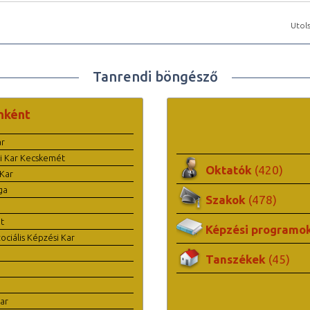
Utols
Tanrendi böngésző
nként
ar
i Kar Kecskemét
Oktatók
(420)
Kar
ga
Szakok
(478)
t
Képzési programo
ciális Képzési Kar
Tanszékek
(45)
ar