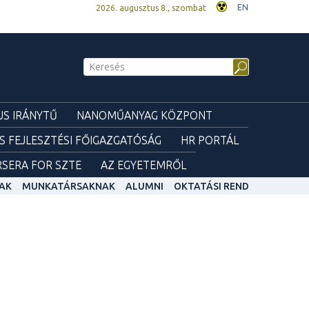
EN
2026. augusztus 8., szombat
S IRÁNYTŰ
NANOMŰANYAG KÖZPONT
ÉS FEJLESZTÉSI FŐIGAZGATÓSÁG
HR PORTÁL
SERA FOR SZTE
AZ EGYETEMRŐL
AK
MUNKATÁRSAKNAK
ALUMNI
OKTATÁSI REND