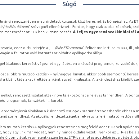
Súgó
lmányi rendszerében meghirdetett kurzusok közt kereshet és böngészhet. Az ETR
ó frissítés dátuma
” szövegnél ellenőrizheti. Fontos, hogy csak azok a képzések, sza
ben már történt az ETR-ben kurzushirdetés.
A teljes egyetemi szakkínálatról 
sztania, ez az oldal tetején a „
… félév ETR-tanrend
” felirat melletti balra <<<, ill.
gán a feliraton való kattintás az oldalt alapállapotba állítja.
gel általános keresést végezhet egy lépésben a képzési programok, kurzuskódok, 
ozt a jobbra mutató kettős >> nyílheggyel kinyitja, akkor több szempontú keresé
l a kívánt tételeket (feltételenként egyet) kiválasztja. A lekérdezéshez kijelölt s
 nélkül, rendezett listákat áttekintve tájékozódhat a féléves tanrendben. A böng
ési programok, tanszékek, ill. karok).
eredménylistái általában a különböző oszlopok szerint átrendezhetők: ehhez a me
kenő sorrendhez). Az aktuális rendezettséget a fel- vagy lefelé mutató kettős nyí
obbra mutató kettős >> nyílhegyek rendszerint a megfelelő adat ETR-beli nyilváno
, hogy egy link már védett, nem nyilvános oldalra vezet, ilyenkor az ETR-es beje
lelő gombjával, vagy jelentkezzen be az ETR-be, ahol az adatlekérést a védett olda