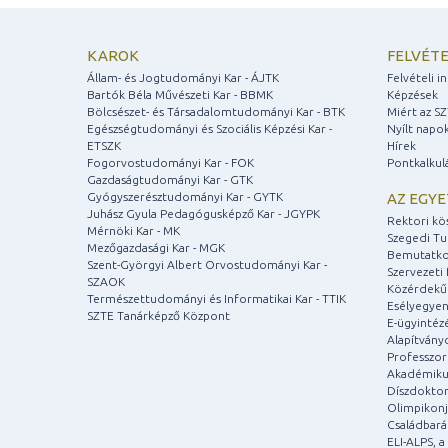
KAROK
FELVÉTE
Állam- és Jogtudományi Kar - ÁJTK
Felvételi 
Bartók Béla Művészeti Kar - BBMK
Képzések
Bölcsészet- és Társadalomtudományi Kar - BTK
Miért az S
Egészségtudományi és Szociális Képzési Kar -
Nyílt napo
ETSZK
Hírek
Fogorvostudományi Kar - FOK
Pontkalkul
Gazdaságtudományi Kar - GTK
Gyógyszerésztudományi Kar - GYTK
AZ EGY
Juhász Gyula Pedagógusképző Kar - JGYPK
Rektori kö
Mérnöki Kar - MK
Szegedi T
Mezőgazdasági Kar - MGK
Bemutatko
Szent-Györgyi Albert Orvostudományi Kar -
Szervezeti 
SZAOK
Közérdekű
Természettudományi és Informatikai Kar - TTIK
Esélyegyen
SZTE Tanárképző Központ
E-ügyintéz
Alapítvány
Professzori
Akadémiku
Díszdoktor
Olimpikonj
Családbar
ELI-ALPS, 