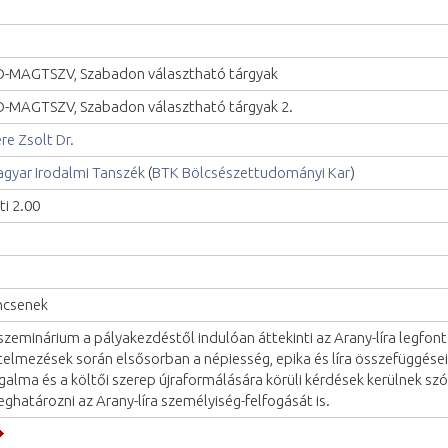
-MAGTSZV, Szabadon választható tárgyak
-MAGTSZV, Szabadon választható tárgyak 2.
re Zsolt Dr.
gyar Irodalmi Tanszék
(
BTK Bölcsészettudományi Kar
)
ti 2.00
ncsenek
szeminárium a pályakezdéstől indulóan áttekinti az Arany-líra legfon
telmezések során elsősorban a népiesség, epika és líra összefüggése
galma és a költői szerep újraformálására körüli kérdések kerülnek sz
ghatározni az Arany-líra személyiség-felfogását is.