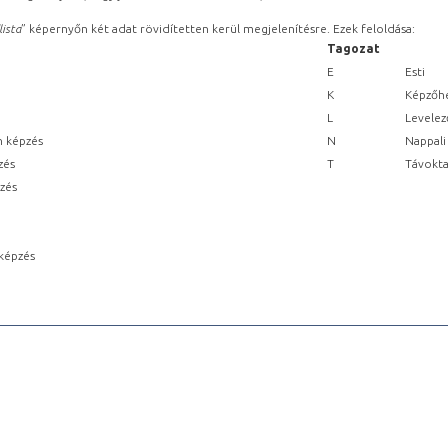
lista
” képernyőn két adat rövidítetten kerül megjelenítésre. Ezek feloldása:
Tagozat
E
Esti
K
Képzőhe
L
Levelez
n képzés
N
Nappali
zés
T
Távokta
pzés
képzés