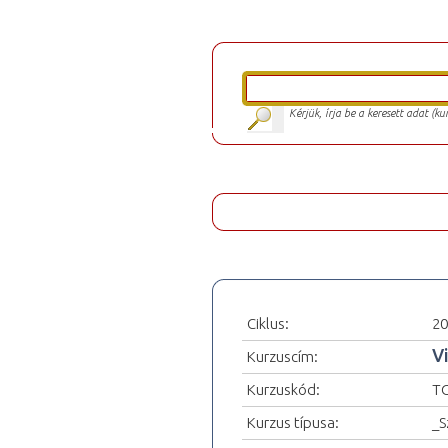
Kérjük, írja be a keresett adat (k
Ciklus:
20
V
Kurzuscím:
Kurzuskód:
T
Kurzus típusa:
_S