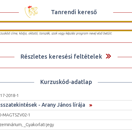
Tanrendi kereső
urzuskód címe, kódja, oktató, tanszék, szak vagy képzési program neve) első betűit.
Részletes keresési feltételek
Kurzuskód-adatlap
17-2018-1
isszatekintések - Arany János lírája
O-MAGTSZV02-1
zeminárium, _Gyakorlati jegy