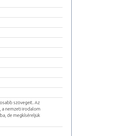
tosabb szövegeit. Az
i, a nemzeti irodalom
óba, de megkíséreljük