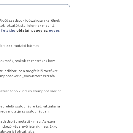
-ből az adatok időszakosan kerülnek
kok, oktatók stb. jelennek meg itt,
a
felvi.hu
oldalain, vagy az
egyes
 jobbra >>> mutató hármas
oktatók, szakok és tanszékek közt.
st indíthat, ha a megfelelő mezőkre
zempontokat a „
Kiválasztott keresési
észést több kiinduló szempont szerint
gfelelő oszlopnévre kell kattintania
lhegy mutatja az oszlopnévben.
s adatlapját mutatják meg. Az ezen
lentkező képernyő jelenik meg. Ekkor
lakon is folytathatja.