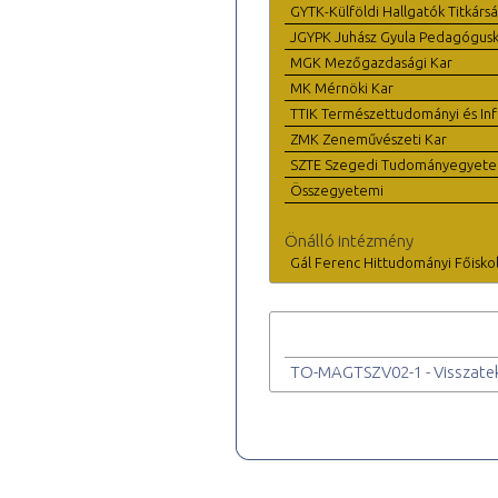
GYTK-Külföldi Hallgatók Titkárs
JGYPK Juhász Gyula Pedagógus
MGK Mezőgazdasági Kar
MK Mérnöki Kar
TTIK Természettudományi és Inf
ZMK Zeneművészeti Kar
SZTE Szegedi Tudományegyet
Összegyetemi
Önálló intézmény
Gál Ferenc Hittudományi Főisko
TO-MAGTSZV02-1 - Visszateki