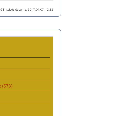
ó frissítés dátuma: 2017.04.07. 12:52
k
(573)