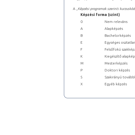
A „
Képzési programok szerinti kurzuskód
Képzési forma (szint)
0
Nem releváns
A
Alapképzés
B
Bachelorképzés
E
Egységes osztatla
F
Felsőfokú szakkép
K
Kiegészítő alapké
M
Mesterképzés
P
Doktori képzés
S
Szakirányú tovább
X
Egyéb képzés