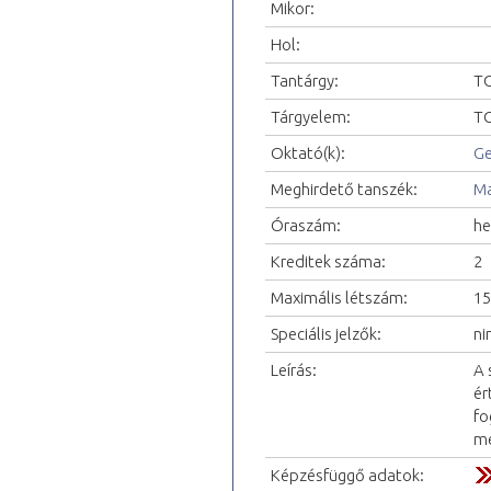
Mikor:
Hol:
Tantárgy:
TO
Tárgyelem:
TO
Oktató(k):
Ge
Meghirdető tanszék:
Ma
Óraszám:
he
Kreditek száma:
2
Maximális létszám:
15
Speciális jelzők:
ni
Leírás:
A 
ér
fo
me
Képzésfüggő adatok: