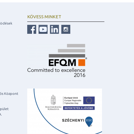
KÖVESS MINKET
ködések
iós Központ
pület
a,