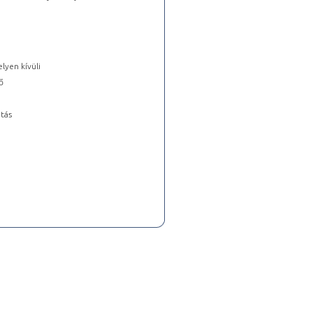
lyen kívüli
ő
tás