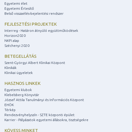
Egyetemi élet
Egyetemi Értesítő
Belső visszaélés-bejelentési rendszer
FEJLESZTÉSI PROJEKTEK
Interreg - Határon átnyúló együttműködések
Horizon2020
NKFI alap
Széchenyi 2020
BETEGELLÁTÁS
Szent-Györgyi Albert Klinikai Központ
Klinikák
Klinikai ügyeletek
HASZNOS LINKEK
Egyetemi klubok
Klebelsberg Könyvtár
József Attila Tanulmányi és Információs Központ
EHÖK
Térkép
Rendezvényhelyszín - SZTE központi épület
Karrier - Pályázatok egyetemi állásokra, tisztségekre
KÖVESS MINKET