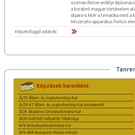
oszmán illetve erdélyi diplomác
a korabeli magyar történelem ala
útjaira is kitér a tematika mint 
hírszerzési apparátus fontos ele
Képzésfüggő adatok:
Tanre
Képzések karonként
ÁJTK Állam- és Jogtudományi Kar
ÁJTK-KT Állam- és Jogtudományi Kar Kecskemét
ÁOK Általános Orvostudományi Kar
ÁOK-Külföldi Hallgatók Titkársága
BTK Bölcsészettudományi Kar
BTK-BMI Budapest Média Intézet