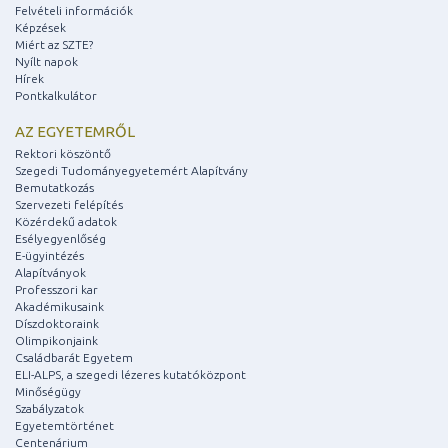
Felvételi információk
Képzések
Miért az SZTE?
Nyílt napok
Hírek
Pontkalkulátor
AZ EGYETEMRŐL
Rektori köszöntő
Szegedi Tudományegyetemért Alapítvány
Bemutatkozás
Szervezeti felépítés
Közérdekű adatok
Esélyegyenlőség
E-ügyintézés
Alapítványok
Professzori kar
Akadémikusaink
Díszdoktoraink
Olimpikonjaink
Családbarát Egyetem
ELI-ALPS, a szegedi lézeres kutatóközpont
Minőségügy
Szabályzatok
Egyetemtörténet
Centenárium