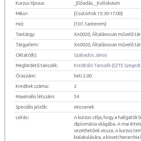
Kurzus típusa:
_Előadás, _Kollokvium
Mikor:
{Csütörtök 15:30-17:00}
Hol:
{107. tanterem}
Tantárgy:
XA0020, Általánosan művelő tár
Tárgyelem:
XA0020, Általánosan művelő tár
Oktató(k):
Szabados János
Meghirdető tanszék:
Kreditáló Tanszék
(
SZTE Szeged
Óraszám:
heti 2.00
Kreditek száma:
2
Maximális létszám:
54
Speciális jelzők:
nincsenek
Leírás:
A kurzus célja, hogy a hallgatók 
diplomácia világába. A mai értel
vezethetőek vissza. A kurzus tem
kialakulására, a követi hierarch