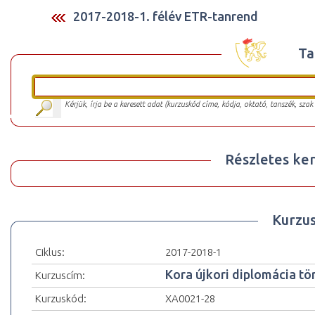
2017-2018-1. félév ETR-tanrend
Ta
Kérjük, írja be a keresett adat (kurzuskód címe, kódja, oktató, tanszék, szak
Részletes ker
Kurzu
Ciklus:
2017-2018-1
Kora újkori diplomácia tö
Kurzuscím:
Kurzuskód:
XA0021-28