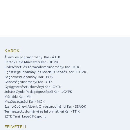
KAROK
Állam- és Jogtudományi Kar - ÁJTK
Bartók Béla Művészeti Kar - BBMK
Bölcsészet- és Társadalomtudományi Kar - BTK
Egészségtudományi és Szociális Képzési Kar - ETSZK
Fogorvostudományi Kar - FOK
Gazdaságtudományi Kar - GTK
Gyógyszerésztudományi Kar - GYTK
Juhász Gyula Pedagógusképző Kar - JGYPK
Mérnöki Kar - MK
Mezőgazdasági Kar - MGK
Szent-Györgyi Albert Orvostudományi Kar - SZAOK
Természettudományi és Informatikai Kar - TTIK
SZTE Tanárképző Központ
FELVÉTELI