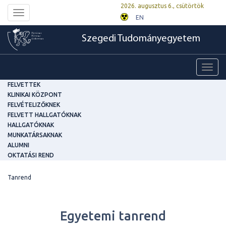
2026. augusztus 6., csütörtök
Toggle
EN
navigation
Szegedi Tudományegyetem
Toggl
navig
FELVETTEK
KLINIKAI KÖZPONT
FELVÉTELIZŐKNEK
FELVETT HALLGATÓKNAK
HALLGATÓKNAK
MUNKATÁRSAKNAK
ALUMNI
OKTATÁSI REND
Tanrend
Egyetemi tanrend