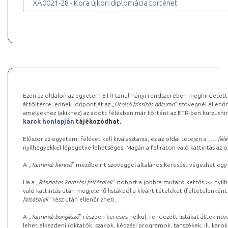
XA0021-28 - Kora újkori diplomácia történet
Ezen az oldalon az egyetem ETR tanulmányi rendszerében meghirdetett k
áttöltésre, ennek időpontját az „
Utolsó frissítés dátuma
” szövegnél ellenőr
amelyekhez (akikhez) az adott félévben már történt az ETR-ben kurzushi
karok honlapján
tájékozódhat.
Először az egyetemi félévet kell kiválasztania, ez az oldal tetején a „
… félé
nyílhegyekkel lépegetve lehetséges. Magán a feliraton való kattintás az old
A „
Tanrendi kereső
” mezőbe írt szöveggel általános keresést végezhet egy
Ha a „
Részletes keresési feltételek
” dobozt a jobbra mutató kettős >> nyílh
való kattintás után megjelenő listákból a kívánt tételeket (feltételenként
feltételek
” rész után ellenőrizheti.
A „
Tanrendi böngésző
” részben keresés nélkül, rendezett listákat áttekin
lehet elkezdeni (oktatók, szakok, képzési programok, tanszékek, ill. karok