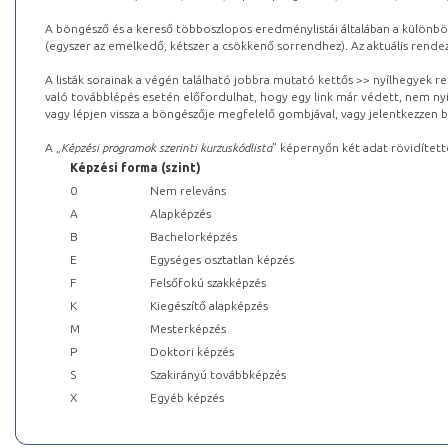
A böngésző és a kereső többoszlopos eredménylistái általában a különböz
(egyszer az emelkedő, kétszer a csökkenő sorrendhez). Az aktuális rendez
A listák sorainak a végén található jobbra mutató kettős >> nyílhegyek r
való továbblépés esetén előfordulhat, hogy egy link már védett, nem nyi
vagy lépjen vissza a böngészője megfelelő gombjával, vagy jelentkezzen be
A „
Képzési programok szerinti kurzuskódlista
” képernyőn két adat rövidített
Képzési forma (szint)
0
Nem releváns
A
Alapképzés
B
Bachelorképzés
E
Egységes osztatlan képzés
F
Felsőfokú szakképzés
K
Kiegészítő alapképzés
M
Mesterképzés
P
Doktori képzés
S
Szakirányú továbbképzés
X
Egyéb képzés