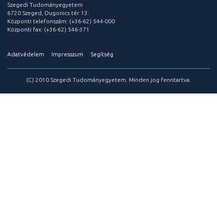
Szegedi Tudományegyetem
6720 Szeged, Dugonics tér 13.
Központi telefonszám: (+36-62) 544-000
Központi fax: (+36-62) 546-371
Adatvédelem
Impresszum
Segítség
(C) 2010 Szegedi Tudományegyetem. Minden jog fenntartva.