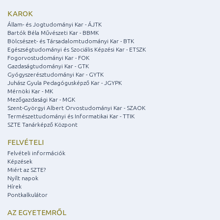
KAROK
Állam- és Jogtudományi Kar - ÁJTK
Bartók Béla Művészeti Kar - BBMK
Bölcsészet- és Társadalomtudományi Kar - BTK
Egészségtudományi és Szociális Képzési Kar - ETSZK
Fogorvostudományi Kar - FOK
Gazdaságtudományi Kar - GTK
Gyógyszerésztudományi Kar - GYTK
Juhász Gyula Pedagógusképző Kar - JGYPK
Mérnöki Kar - MK
Mezőgazdasági Kar - MGK
Szent-Györgyi Albert Orvostudományi Kar - SZAOK
Természettudományi és Informatikai Kar - TTIK
SZTE Tanárképző Központ
FELVÉTELI
Felvételi információk
Képzések
Miért az SZTE?
Nyílt napok
Hírek
Pontkalkulátor
AZ EGYETEMRŐL