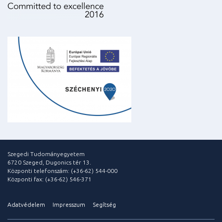
Szegedi Tudományegyetem
6720 Szeged, Dugonics tér 13.
Központi telefonszám: (+36-62) 544-000
Központi fax: (+36-62) 546-371
Adatvédelem
Impresszum
Segítség