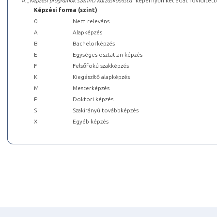
A „
Képzési programok szerinti kurzuskódlista
” képernyőn két adat rövidített
Képzési forma (szint)
0
Nem releváns
A
Alapképzés
B
Bachelorképzés
E
Egységes osztatlan képzés
F
Felsőfokú szakképzés
K
Kiegészítő alapképzés
M
Mesterképzés
P
Doktori képzés
S
Szakirányú továbbképzés
X
Egyéb képzés