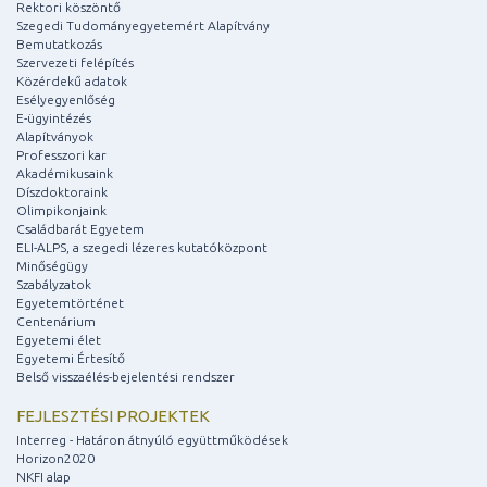
Rektori köszöntő
Szegedi Tudományegyetemért Alapítvány
Bemutatkozás
Szervezeti felépítés
Közérdekű adatok
Esélyegyenlőség
E-ügyintézés
Alapítványok
Professzori kar
Akadémikusaink
Díszdoktoraink
Olimpikonjaink
Családbarát Egyetem
ELI-ALPS, a szegedi lézeres kutatóközpont
Minőségügy
Szabályzatok
Egyetemtörténet
Centenárium
Egyetemi élet
Egyetemi Értesítő
Belső visszaélés-bejelentési rendszer
FEJLESZTÉSI PROJEKTEK
Interreg - Határon átnyúló együttműködések
Horizon2020
NKFI alap