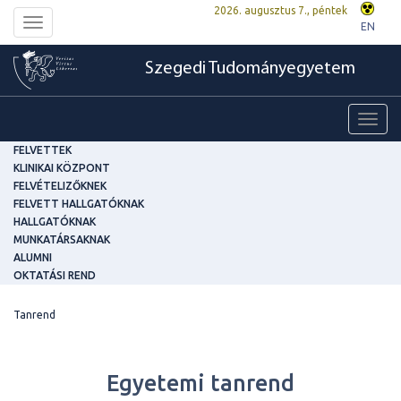
2026. augusztus 7., péntek
Toggle
EN
navigation
Szegedi Tudományegyetem
Toggl
navig
FELVETTEK
KLINIKAI KÖZPONT
FELVÉTELIZŐKNEK
FELVETT HALLGATÓKNAK
HALLGATÓKNAK
MUNKATÁRSAKNAK
ALUMNI
OKTATÁSI REND
Tanrend
Egyetemi tanrend