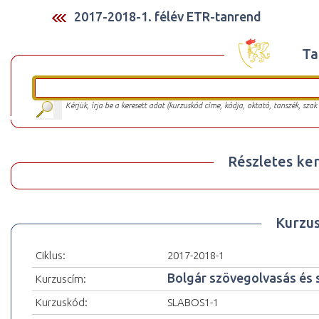
2017-2018-1. félév ETR-tanrend
Ta
Kérjük, írja be a keresett adat (kurzuskód címe, kódja, oktató, tanszék, szak
Részletes ker
Kurzu
Ciklus:
2017-2018-1
Bolgár szövegolvasás és 
Kurzuscím:
Kurzuskód:
SLABOS1-1