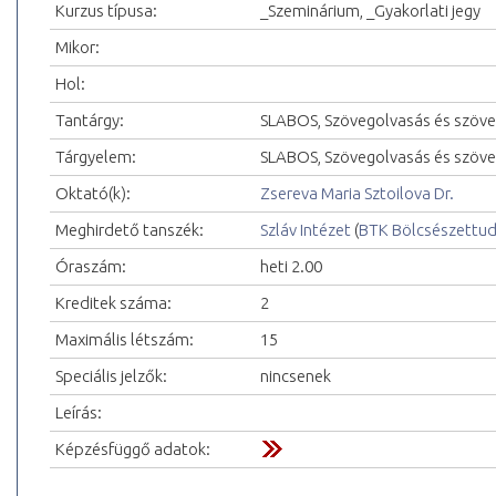
Kurzus típusa:
_Szeminárium, _Gyakorlati jegy
Mikor:
Hol:
Tantárgy:
SLABOS, Szövegolvasás és szöv
Tárgyelem:
SLABOS, Szövegolvasás és szöve
Oktató(k):
Zsereva Maria Sztoilova Dr.
Meghirdető tanszék:
Szláv Intézet
(
BTK Bölcsészettu
Óraszám:
heti 2.00
Kreditek száma:
2
Maximális létszám:
15
Speciális jelzők:
nincsenek
Leírás:
Képzésfüggő adatok: