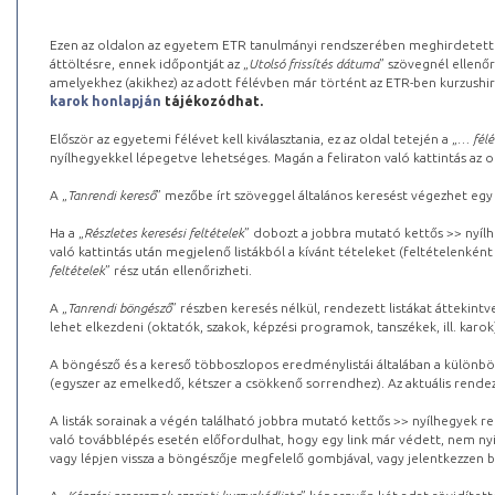
Ezen az oldalon az egyetem ETR tanulmányi rendszerében meghirdetett k
áttöltésre, ennek időpontját az „
Utolsó frissítés dátuma
” szövegnél ellenőr
amelyekhez (akikhez) az adott félévben már történt az ETR-ben kurzushi
karok honlapján
tájékozódhat.
Először az egyetemi félévet kell kiválasztania, ez az oldal tetején a „
… félé
nyílhegyekkel lépegetve lehetséges. Magán a feliraton való kattintás az old
A „
Tanrendi kereső
” mezőbe írt szöveggel általános keresést végezhet egy
Ha a „
Részletes keresési feltételek
” dobozt a jobbra mutató kettős >> nyílh
való kattintás után megjelenő listákból a kívánt tételeket (feltételenként
feltételek
” rész után ellenőrizheti.
A „
Tanrendi böngésző
” részben keresés nélkül, rendezett listákat áttekin
lehet elkezdeni (oktatók, szakok, képzési programok, tanszékek, ill. karok
A böngésző és a kereső többoszlopos eredménylistái általában a különböz
(egyszer az emelkedő, kétszer a csökkenő sorrendhez). Az aktuális rendez
A listák sorainak a végén található jobbra mutató kettős >> nyílhegyek r
való továbblépés esetén előfordulhat, hogy egy link már védett, nem nyi
vagy lépjen vissza a böngészője megfelelő gombjával, vagy jelentkezzen be