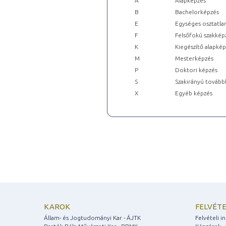
A
Alapképzés
B
Bachelorképzés
E
Egységes osztatla
F
Felsőfokú szakkép
K
Kiegészítő alapké
M
Mesterképzés
P
Doktori képzés
S
Szakirányú tovább
X
Egyéb képzés
KAROK
FELVÉTE
Állam- és Jogtudományi Kar - ÁJTK
Felvételi 