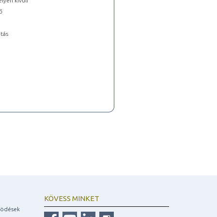
lyen kívüli
ő
tás
KÖVESS MINKET
ködések