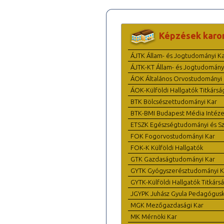
Képzések karo
ÁJTK Állam- és Jogtudományi K
ÁJTK-KT Állam- és Jogtudomány
ÁOK Általános Orvostudományi 
ÁOK-Külföldi Hallgatók Titkársá
BTK Bölcsészettudományi Kar
BTK-BMI Budapest Média Intéze
ETSZK Egészségtudományi és Szo
FOK Fogorvostudományi Kar
FOK-K Külföldi Hallgatók
GTK Gazdaságtudományi Kar
GYTK Gyógyszerésztudományi K
GYTK-Külföldi Hallgatók Titkárs
JGYPK Juhász Gyula Pedagógus
MGK Mezőgazdasági Kar
MK Mérnöki Kar