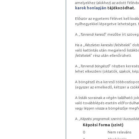
amelyekhez (akikhez) az adott félév
karok honlapján
tájékozódhat.
Először az egyetemi félévet kell kivála
nyílhegyekkel lépegetve lehetséges. Ma
A „
Tanrendi kereső
” mezőbe írt szöveg
Ha a „
Részletes keresési feltételek
” dob
való kattintás után megjelenő listákbó
feltételek
” rész után ellenőrizheti.
A „
Tanrendi böngésző
” részben keresés
lehet elkezdeni (oktatók, szakok, képz
A böngésző és a kereső többoszlopos 
(egyszer az emelkedő, kétszer a csök
A listák sorainak a végén található j
való továbblépés esetén előfordulhat
vagy lépjen vissza a böngészője megfe
A „
Képzési programok szerinti kurzuskód
Képzési forma (szint)
0
Nem releváns