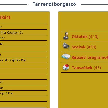
Tanrendi böngésző
nként
ar
i Kar Kecskemét
Oktatók
(420)
Kar
ga
Szakok
(478)
t
Képzési programo
ciális Képzési Kar
Tanszékek
(45)
ar
ága
képző Kar