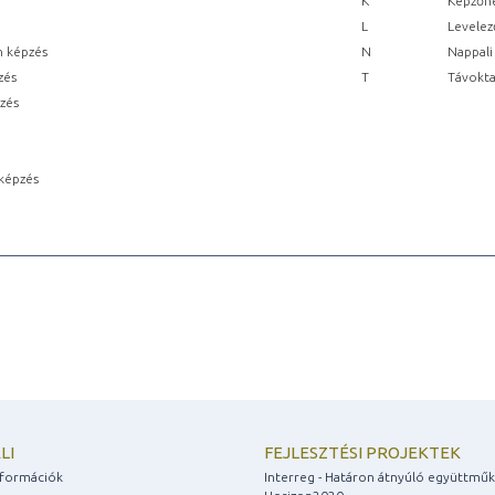
K
Képzőhe
L
Levelez
n képzés
N
Nappali
zés
T
Távokta
pzés
képzés
LI
FEJLESZTÉSI PROJEKTEK
információk
Interreg - Határon átnyúló együttmű