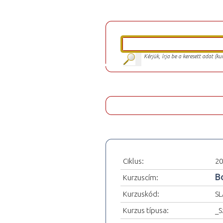
Kérjük, írja be a keresett adat (k
Ciklus:
20
B
Kurzuscím:
Kurzuskód:
SL
Kurzus típusa:
_S