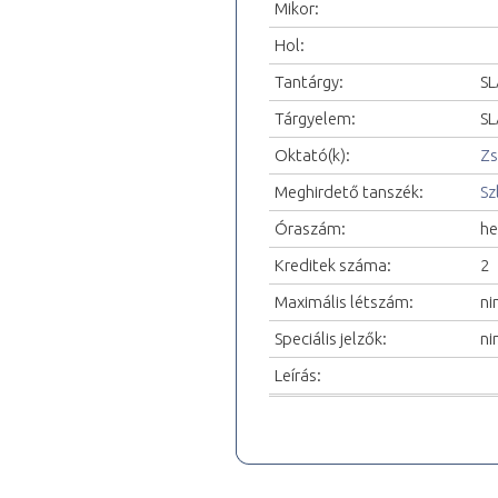
Mikor:
Hol:
Tantárgy:
SL
Tárgyelem:
SL
Oktató(k):
Zs
Meghirdető tanszék:
Sz
Óraszám:
he
Kreditek száma:
2
Maximális létszám:
ni
Speciális jelzők:
ni
Leírás: