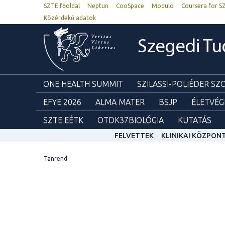
SZTE főoldal
Neptun
CooSpace
Modulo
Coursera for S
Közérdekű adatok
Szegedi T
ONE HEALTH SUMMIT
SZILASSI-POLIÉDER S
EFYE 2026
ALMA MATER
BSJP
ÉLETVÉG
SZTE EÉTK
OTDK37BIOLÓGIA
KUTATÁS
FELVETTEK
KLINIKAI KÖZPON
Tanrend