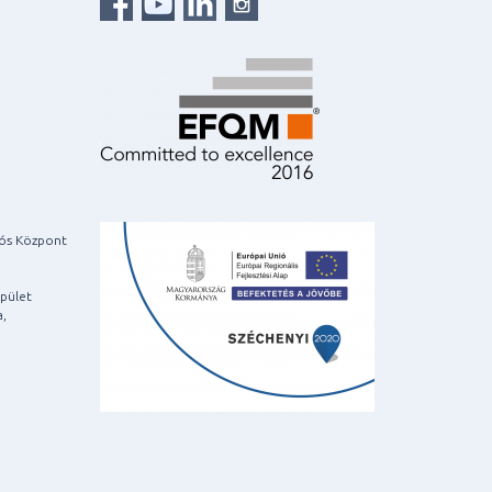
iós Központ
pület
a,