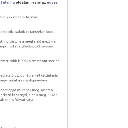
a
felvi.hu
oldalain, vagy az
egyes
 jobbra >>> mutató hármas
oktatók, szakok és tanszékek közt.
st indíthat, ha a megfelelő mezőkre
zempontokat a „
Kiválasztott keresési
észést több kiinduló szempont szerint
gfelelő oszlopnévre kell kattintania
lhegy mutatja az oszlopnévben.
s adatlapját mutatják meg. Az ezen
lentkező képernyő jelenik meg. Ekkor
lakon is folytathatja.