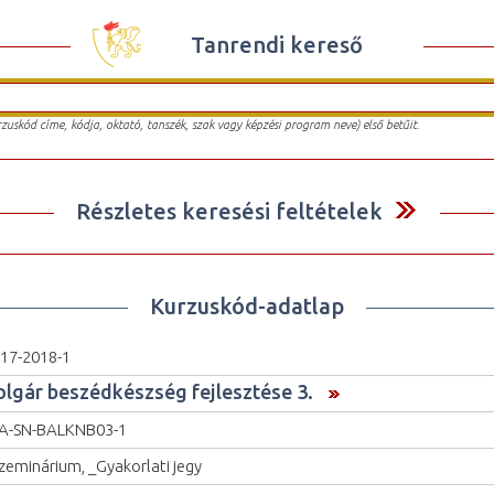
Tanrendi kereső
urzuskód címe, kódja, oktató, tanszék, szak vagy képzési program neve) első betűit.
Részletes keresési feltételek
Kurzuskód-adatlap
17-2018-1
olgár beszédkészség fejlesztése 3.
A-SN-BALKNB03-1
zeminárium, _Gyakorlati jegy