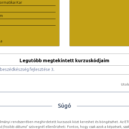
ormatikai Kar
em
la
Legutóbb megtekintett kurzuskódjaim
beszédkészség fejlesztése 3.
Utols
Súgó
lmányi rendszerében meghirdetett kurzusok közt kereshet és böngészhet. Az ETR
ó frissítés dátuma
” szövegnél ellenőrizheti. Fontos, hogy csak azok a képzések, sza