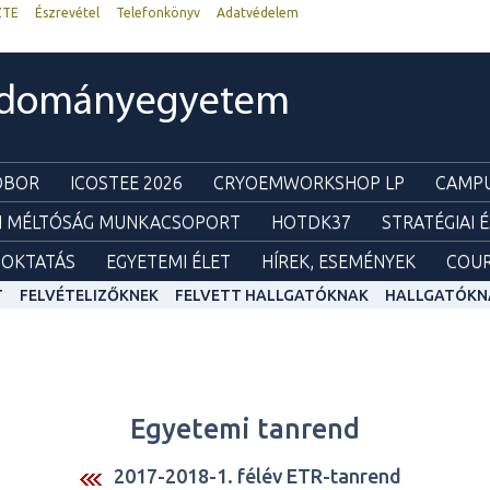
ZTE
Észrevétel
Telefonkönyv
Adatvédelem
udományegyetem
ZOBOR
ICOSTEE 2026
CRYOEMWORKSHOP LP
CAMPU
I MÉLTÓSÁG MUNKACSOPORT
HOTDK37
STRATÉGIAI 
OKTATÁS
EGYETEMI ÉLET
HÍREK, ESEMÉNYEK
COUR
T
FELVÉTELIZŐKNEK
FELVETT HALLGATÓKNAK
HALLGATÓKN
Egyetemi tanrend
2017-2018-1. félév ETR-tanrend