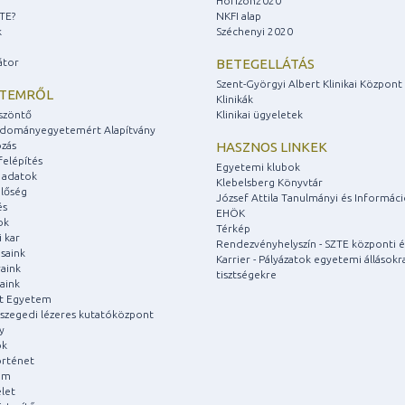
Horizon2020
ZTE?
NKFI alap
k
Széchenyi 2020
átor
BETEGELLÁTÁS
Szent-Györgyi Albert Klinikai Központ
ETEMRŐL
Klinikák
szöntő
Klinikai ügyeletek
udományegyetemért Alapítvány
zás
HASZNOS LINKEK
felépítés
Egyetemi klubok
 adatok
Klebelsberg Könyvtár
lőség
József Attila Tanulmányi és Informác
és
EHÖK
ok
Térkép
 kar
Rendezvényhelyszín - SZTE központi é
saink
Karrier - Pályázatok egyetemi állásokr
aink
tisztségekre
aink
át Egyetem
a szegedi lézeres kutatóközpont
y
ok
rténet
um
let