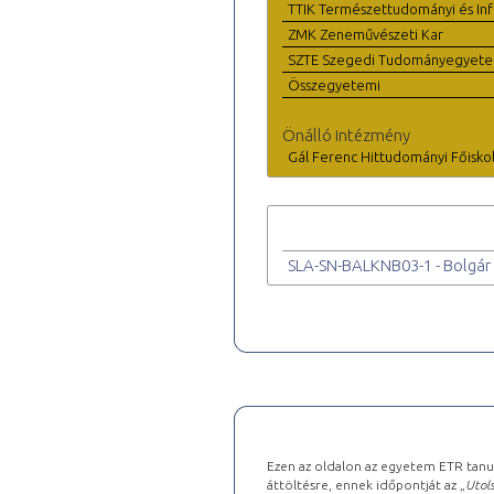
TTIK Természettudományi és Inf
ZMK Zeneművészeti Kar
SZTE Szegedi Tudományegyet
Összegyetemi
Önálló intézmény
Gál Ferenc Hittudományi Főisko
SLA-SN-BALKNB03-1 - Bolgár 
Ezen az oldalon az egyetem ETR tanu
áttöltésre, ennek időpontját az „
Utols