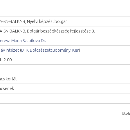
A-SN-BALKNB, Nyelvi képzés: bolgár
A-SN-BALKNB, Bolgár beszédkészség fejlesztése 3.
ereva Maria Sztoilova Dr.
láv Intézet
(
BTK Bölcsészettudományi Kar
)
ti 2.00
ncs korlát
ncsenek
Utols