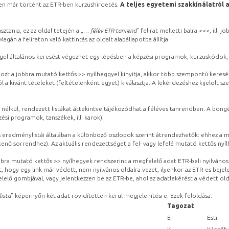
ben már történt az ETR-ben kurzushirdetés.
A teljes egyetemi szakkínálatról 
sztania, ez az oldal tetején a „
… félév ETR-tanrend
” felirat melletti balra <<<, ill.
gán a feliraton való kattintás az oldalt alapállapotba állítja.
gel általános keresést végezhet egy lépésben a képzési programok, kurzuskódok, 
ozt a jobbra mutató kettős >> nyílheggyel kinyitja, akkor több szempontú keresé
l a kívánt tételeket (feltételenként egyet) kiválasztja. A lekérdezéshez kijelölt s
 nélkül, rendezett listákat áttekintve tájékozódhat a féléves tanrendben. A böng
ési programok, tanszékek, ill. karok).
eredménylistái általában a különböző oszlopok szerint átrendezhetők: ehhez a me
kenő sorrendhez). Az aktuális rendezettséget a fel- vagy lefelé mutató kettős nyí
obbra mutató kettős >> nyílhegyek rendszerint a megfelelő adat ETR-beli nyilváno
, hogy egy link már védett, nem nyilvános oldalra vezet, ilyenkor az ETR-es beje
lelő gombjával, vagy jelentkezzen be az ETR-be, ahol az adatlekérést a védett olda
lista
” képernyőn két adat rövidítetten kerül megjelenítésre. Ezek feloldása:
Tagozat
E
Esti