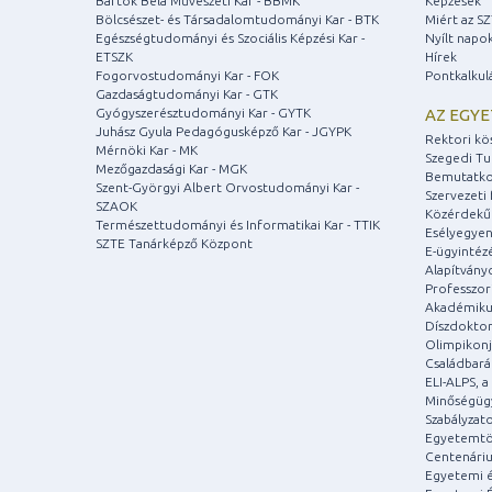
Bartók Béla Művészeti Kar - BBMK
Képzések
Bölcsészet- és Társadalomtudományi Kar - BTK
Miért az S
Egészségtudományi és Szociális Képzési Kar -
Nyílt napo
ETSZK
Hírek
Fogorvostudományi Kar - FOK
Pontkalkul
Gazdaságtudományi Kar - GTK
Gyógyszerésztudományi Kar - GYTK
AZ EGY
Juhász Gyula Pedagógusképző Kar - JGYPK
Rektori kö
Mérnöki Kar - MK
Szegedi T
Mezőgazdasági Kar - MGK
Bemutatko
Szent-Györgyi Albert Orvostudományi Kar -
Szervezeti 
SZAOK
Közérdekű
Természettudományi és Informatikai Kar - TTIK
Esélyegyen
SZTE Tanárképző Központ
E-ügyintéz
Alapítvány
Professzori
Akadémiku
Díszdoktor
Olimpikonj
Családbar
ELI-ALPS, 
Minőségüg
Szabályzat
Egyetemtö
Centenári
Egyetemi é