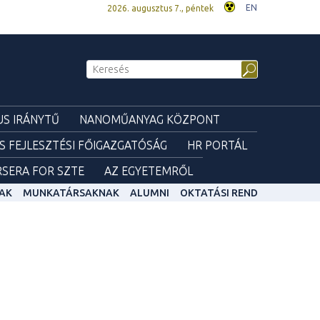
EN
2026. augusztus 7., péntek
S IRÁNYTŰ
NANOMŰANYAG KÖZPONT
ÉS FEJLESZTÉSI FŐIGAZGATÓSÁG
HR PORTÁL
SERA FOR SZTE
AZ EGYETEMRŐL
AK
MUNKATÁRSAKNAK
ALUMNI
OKTATÁSI REND