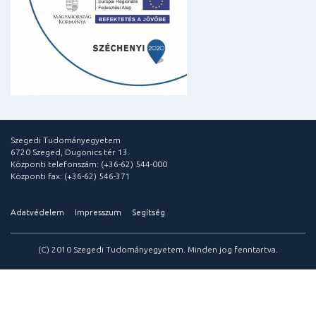
Szegedi Tudományegyetem
6720 Szeged, Dugonics tér 13.
Központi telefonszám: (+36-62) 544-000
Központi fax: (+36-62) 546-371
Adatvédelem
Impresszum
Segítség
(C) 2010 Szegedi Tudományegyetem. Minden jog fenntartva.