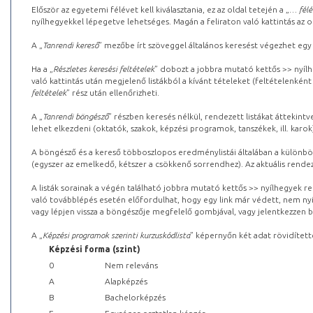
Először az egyetemi félévet kell kiválasztania, ez az oldal tetején a „
… félé
nyílhegyekkel lépegetve lehetséges. Magán a feliraton való kattintás az old
A „
Tanrendi kereső
” mezőbe írt szöveggel általános keresést végezhet egy
Ha a „
Részletes keresési feltételek
” dobozt a jobbra mutató kettős >> nyílh
való kattintás után megjelenő listákból a kívánt tételeket (feltételenként
feltételek
” rész után ellenőrizheti.
A „
Tanrendi böngésző
” részben keresés nélkül, rendezett listákat áttekin
lehet elkezdeni (oktatók, szakok, képzési programok, tanszékek, ill. karok
A böngésző és a kereső többoszlopos eredménylistái általában a különböz
(egyszer az emelkedő, kétszer a csökkenő sorrendhez). Az aktuális rendez
A listák sorainak a végén található jobbra mutató kettős >> nyílhegyek r
való továbblépés esetén előfordulhat, hogy egy link már védett, nem nyi
vagy lépjen vissza a böngészője megfelelő gombjával, vagy jelentkezzen be
A „
Képzési programok szerinti kurzuskódlista
” képernyőn két adat rövidített
Képzési forma (szint)
0
Nem releváns
A
Alapképzés
B
Bachelorképzés