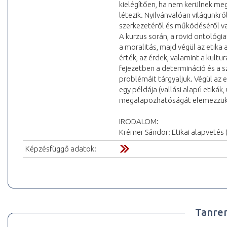
kielégítően, ha nem kerülnek me
létezik. Nyilvánvalóan világunk
szerkezetéről és működéséről va
A kurzus során, a rövid ontológi
a moralitás, majd végül az etika
érték, az érdek, valamint a kultur
fejezetben a determináció és a sz
problémáit tárgyaljuk. Végül az 
egy példája (vallási alapú etikák,
megalapozhatóságát elemezzük
IRODALOM:
Krémer Sándor: Etikai alapvetés
Képzésfüggő adatok:
Tanre