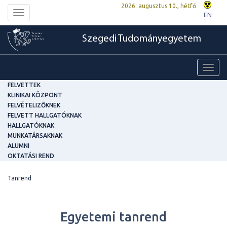
2026. augusztus 10., hétfő
Toggle
EN
navigation
Szegedi Tudományegyetem
Toggl
navig
FELVETTEK
KLINIKAI KÖZPONT
FELVÉTELIZŐKNEK
FELVETT HALLGATÓKNAK
HALLGATÓKNAK
MUNKATÁRSAKNAK
ALUMNI
OKTATÁSI REND
Tanrend
Egyetemi tanrend