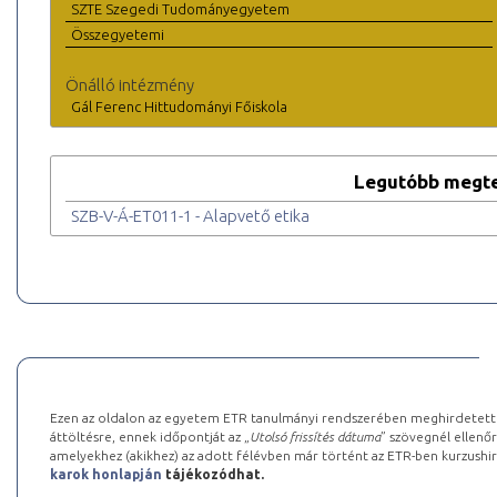
SZTE Szegedi Tudományegyetem
Összegyetemi
Önálló intézmény
Gál Ferenc Hittudományi Főiskola
Legutóbb megte
SZB-V-Á-ET011-1 - Alapvető etika
Ezen az oldalon az egyetem ETR tanulmányi rendszerében meghirdetett k
áttöltésre, ennek időpontját az „
Utolsó frissítés dátuma
” szövegnél ellenőr
amelyekhez (akikhez) az adott félévben már történt az ETR-ben kurzushi
karok honlapján
tájékozódhat.