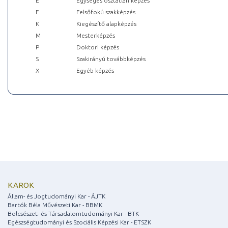
E
Egységes osztatlan képzés
F
Felsőfokú szakképzés
K
Kiegészítő alapképzés
M
Mesterképzés
P
Doktori képzés
S
Szakirányú továbbképzés
X
Egyéb képzés
KAROK
Állam- és Jogtudományi Kar - ÁJTK
Bartók Béla Művészeti Kar - BBMK
Bölcsészet- és Társadalomtudományi Kar - BTK
Egészségtudományi és Szociális Képzési Kar - ETSZK