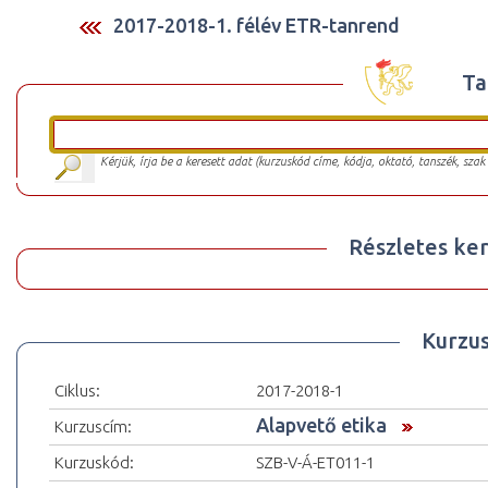
2017-2018-1. félév ETR-tanrend
Ta
Kérjük, írja be a keresett adat (kurzuskód címe, kódja, oktató, tanszék, szak
Részletes ker
Kurzu
Ciklus:
2017-2018-1
Alapvető etika
Kurzuscím:
Kurzuskód:
SZB-V-Á-ET011-1