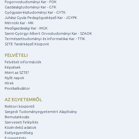
Fogorvostudományi Kar - FOK
Gazdaságtudományi Kar - GTK
Gyógyszerésztudományi Kar - GYTK
Juhász Gyula Pedagógusképző Kar - JGYPK
Mérnöki Kar - MK
Mezőgazdasági Kar - MGK
Szent-Györgyi Albert Orvostudományi Kar - SZAOK
Természettudományi és Informatikai Kar - TTIK
SZTE Tanárképző Központ
FELVÉTELI
Felvételi információk
Képzések
Miért az SZTE?
Nyílt napok
Hírek
Pontkalkulátor
AZ EGYETEMRŐL
Rektori köszöntő
Szegedi Tudományegyetemért Alapítvány
Bemutatkozás
Szervezeti felépítés
Közérdekű adatok
Esélyegyenlőség
E-ügyintézés