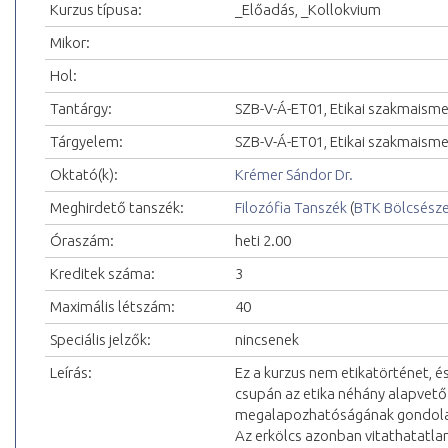
Kurzus típusa:
_Előadás, _Kollokvium
Mikor:
Hol:
Tantárgy:
SZB-V-Á-ET01, Etikai szakmaisme
Tárgyelem:
SZB-V-Á-ET01, Etikai szakmaism
Oktató(k):
Krémer Sándor Dr.
Meghirdető tanszék:
Filozófia Tanszék
(
BTK Bölcsész
Óraszám:
heti 2.00
Kreditek száma:
3
Maximális létszám:
40
Speciális jelzők:
nincsenek
Leírás:
Ez a kurzus nem etikatörténet, és
csupán az etika néhány alapvető
megalapozhatóságának gondolati
Az erkölcs azonban vitathatatla