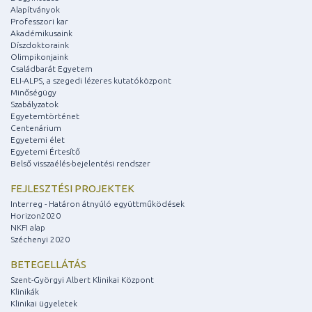
Alapítványok
Professzori kar
Akadémikusaink
Díszdoktoraink
Olimpikonjaink
Családbarát Egyetem
ELI-ALPS, a szegedi lézeres kutatóközpont
Minőségügy
Szabályzatok
Egyetemtörténet
Centenárium
Egyetemi élet
Egyetemi Értesítő
Belső visszaélés-bejelentési rendszer
FEJLESZTÉSI PROJEKTEK
Interreg - Határon átnyúló együttműködések
Horizon2020
NKFI alap
Széchenyi 2020
BETEGELLÁTÁS
Szent-Györgyi Albert Klinikai Központ
Klinikák
Klinikai ügyeletek