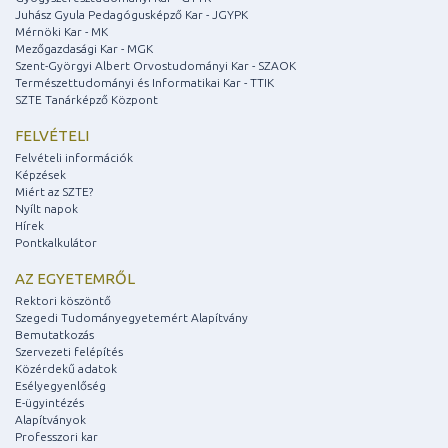
Juhász Gyula Pedagógusképző Kar - JGYPK
Mérnöki Kar - MK
Mezőgazdasági Kar - MGK
Szent-Györgyi Albert Orvostudományi Kar - SZAOK
Természettudományi és Informatikai Kar - TTIK
SZTE Tanárképző Központ
FELVÉTELI
Felvételi információk
Képzések
Miért az SZTE?
Nyílt napok
Hírek
Pontkalkulátor
AZ EGYETEMRŐL
Rektori köszöntő
Szegedi Tudományegyetemért Alapítvány
Bemutatkozás
Szervezeti felépítés
Közérdekű adatok
Esélyegyenlőség
E-ügyintézés
Alapítványok
Professzori kar