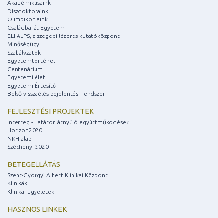
Akadémikusaink
Díszdoktoraink
Olimpikonjaink
Családbarát Egyetem
ELI-ALPS, a szegedi lézeres kutatóközpont
Minőségügy
Szabályzatok
Egyetemtörténet
Centenárium
Egyetemi élet
Egyetemi Értesítő
Belső visszaélés-bejelentési rendszer
FEJLESZTÉSI PROJEKTEK
Interreg - Határon átnyúló együttműködések
Horizon2020
NKFI alap
Széchenyi 2020
BETEGELLÁTÁS
Szent-Györgyi Albert Klinikai Központ
Klinikák
Klinikai ügyeletek
HASZNOS LINKEK