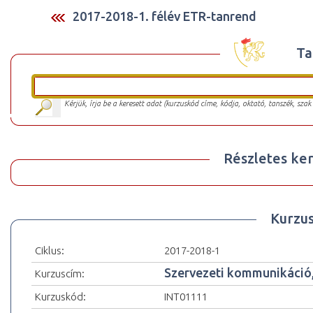
2017-2018-1. félév ETR-tanrend
Ta
Kérjük, írja be a keresett adat (kurzuskód címe, kódja, oktató, tanszék, szak
Részletes ker
Kurzu
Ciklus:
2017-2018-1
Szervezeti kommunikáció
Kurzuscím:
Kurzuskód:
INT01111