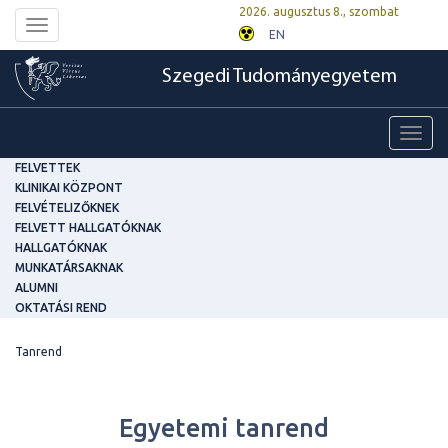
2026. augusztus 8., szombat
Toggle
EN
navigation
Szegedi Tudományegyetem
Toggl
navig
FELVETTEK
KLINIKAI KÖZPONT
FELVÉTELIZŐKNEK
FELVETT HALLGATÓKNAK
HALLGATÓKNAK
MUNKATÁRSAKNAK
ALUMNI
OKTATÁSI REND
Tanrend
Egyetemi tanrend