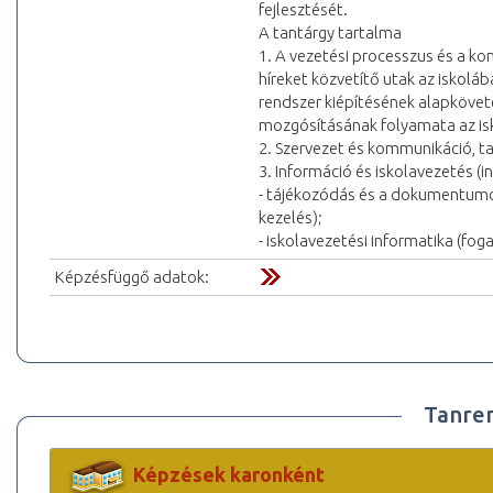
fejlesztését.
A tantárgy tartalma
1. A vezetési processzus és a 
híreket közvetítő utak az iskol
rendszer kiépítésének alapköve
mozgósításának folyamata az is
2. Szervezet és kommunikáció, 
3. Információ és iskolavezetés (i
- tájékozódás és a dokumentumok
kezelés);
- iskolavezetési informatika (fog
Képzésfüggő adatok:
Tanre
Képzések karonként