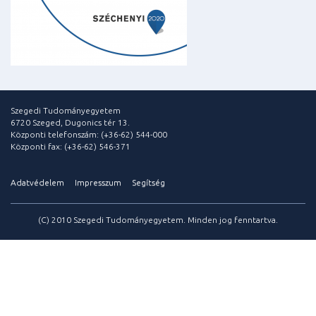
Szegedi Tudományegyetem
6720 Szeged, Dugonics tér 13.
Központi telefonszám: (+36-62) 544-000
Központi fax: (+36-62) 546-371
Adatvédelem
Impresszum
Segítség
(C) 2010 Szegedi Tudományegyetem. Minden jog fenntartva.