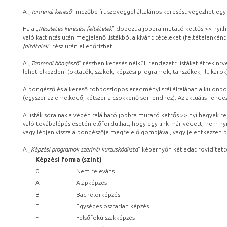
A „
Tanrendi kereső
” mezőbe írt szöveggel általános keresést végezhet egy
Ha a „
Részletes keresési feltételek
” dobozt a jobbra mutató kettős >> nyílh
való kattintás után megjelenő listákból a kívánt tételeket (feltételenként
feltételek
” rész után ellenőrizheti.
A „
Tanrendi böngésző
” részben keresés nélkül, rendezett listákat áttekin
lehet elkezdeni (oktatók, szakok, képzési programok, tanszékek, ill. karok
A böngésző és a kereső többoszlopos eredménylistái általában a különböz
(egyszer az emelkedő, kétszer a csökkenő sorrendhez). Az aktuális rendez
A listák sorainak a végén található jobbra mutató kettős >> nyílhegyek r
való továbblépés esetén előfordulhat, hogy egy link már védett, nem nyi
vagy lépjen vissza a böngészője megfelelő gombjával, vagy jelentkezzen be
A „
Képzési programok szerinti kurzuskódlista
” képernyőn két adat rövidített
Képzési forma (szint)
0
Nem releváns
A
Alapképzés
B
Bachelorképzés
E
Egységes osztatlan képzés
F
Felsőfokú szakképzés