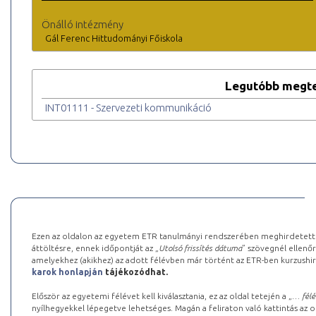
Önálló intézmény
Gál Ferenc Hittudományi Főiskola
Legutóbb megte
INT01111 - Szervezeti kommunikáció
Ezen az oldalon az egyetem ETR tanulmányi rendszerében meghirdetett k
áttöltésre, ennek időpontját az „
Utolsó frissítés dátuma
” szövegnél ellenőr
amelyekhez (akikhez) az adott félévben már történt az ETR-ben kurzushi
karok honlapján
tájékozódhat.
Először az egyetemi félévet kell kiválasztania, ez az oldal tetején a „
… félé
nyílhegyekkel lépegetve lehetséges. Magán a feliraton való kattintás az old