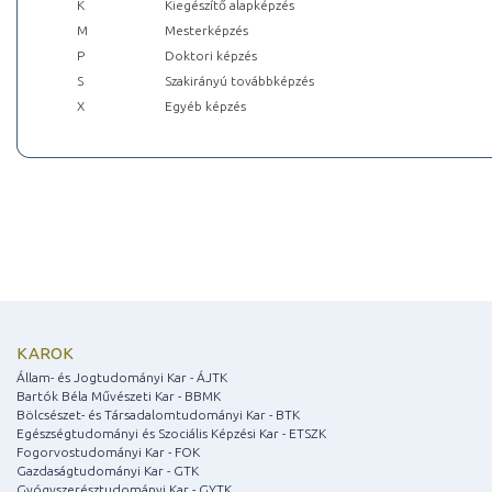
K
Kiegészítő alapképzés
M
Mesterképzés
P
Doktori képzés
S
Szakirányú továbbképzés
X
Egyéb képzés
KAROK
Állam- és Jogtudományi Kar - ÁJTK
Bartók Béla Művészeti Kar - BBMK
Bölcsészet- és Társadalomtudományi Kar - BTK
Egészségtudományi és Szociális Képzési Kar - ETSZK
Fogorvostudományi Kar - FOK
Gazdaságtudományi Kar - GTK
Gyógyszerésztudományi Kar - GYTK