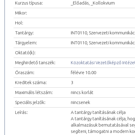
Kurzus típusa:
_Előadás, _Kollokvium
Mikor:
Hol:
Tantárgy:
INT0110, Szervezeti kommunikác
Tárgyelem:
INT0110, Szervezeti kommunikác
Oktató(k):
Meghirdető tanszék:
Közoktatási Vezetőképző Intéze
Óraszám:
félévre 10.00
Kreditek száma:
3
Maximális létszám:
nincs korlát
Speciális jelzők:
nincsenek
Leírás:
A tantárgy tanításának célja
A tantárgy tanításának célja, ho
alkalmazásuk bemutatásával segí
segíteni, támogatni a modern ko