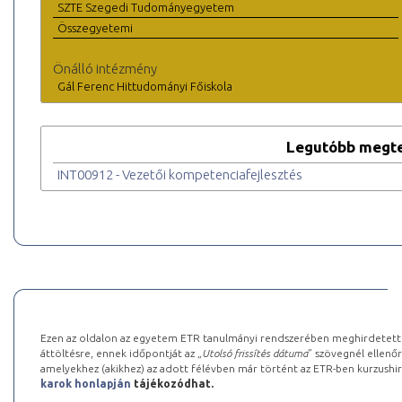
SZTE Szegedi Tudományegyetem
Összegyetemi
Önálló intézmény
Gál Ferenc Hittudományi Főiskola
Legutóbb megte
INT00912 - Vezetői kompetenciafejlesztés
Ezen az oldalon az egyetem ETR tanulmányi rendszerében meghirdetett k
áttöltésre, ennek időpontját az „
Utolsó frissítés dátuma
” szövegnél ellenőr
amelyekhez (akikhez) az adott félévben már történt az ETR-ben kurzushi
karok honlapján
tájékozódhat.