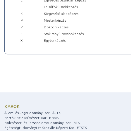
E
Egységes osztatlan képzés
F
Felsőfokú szakképzés
K
Kiegészítő alapképzés
M
Mesterképzés
P
Doktori képzés
S
Szakirányú továbbképzés
X
Egyéb képzés
KAROK
Állam- és Jogtudományi Kar - ÁJTK
Bartók Béla Művészeti Kar - BBMK
Bölcsészet- és Társadalomtudományi Kar - BTK
Egészségtudományi és Szociális Képzési Kar - ETSZK