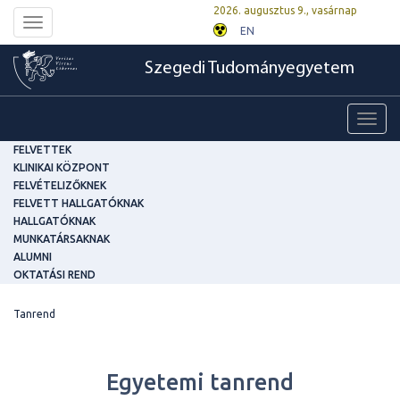
2026. augusztus 9., vasárnap
Toggle
EN
navigation
Szegedi Tudományegyetem
Toggl
navig
FELVETTEK
KLINIKAI KÖZPONT
FELVÉTELIZŐKNEK
FELVETT HALLGATÓKNAK
HALLGATÓKNAK
MUNKATÁRSAKNAK
ALUMNI
OKTATÁSI REND
Tanrend
Egyetemi tanrend