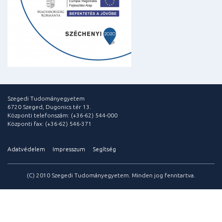
Szegedi Tudományegyetem
6720 Szeged, Dugonics tér 13.
Központi telefonszám: (+36-62) 544-000
Központi fax: (+36-62) 546-371
Adatvédelem
Impresszum
Segítség
(C) 2010 Szegedi Tudományegyetem. Minden jog fenntartva.