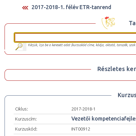
2017-2018-1. félév ETR-tanrend
Ta
Kérjük, írja be a keresett adat (kurzuskód címe, kódja, oktató, tanszék, szak
Részletes ker
Kurzu
Ciklus:
2017-2018-1
Vezetői kompetenciafejle
Kurzuscím:
Kurzuskód:
INT00912