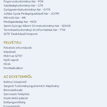
Fogorvostudományi Kar - FOK
Gazdaságtudományi Kar - GTK
Gyógyszerésztudományi Kar - GYTK
Juhász Gyula Pedagógusképző Kar - JGYPK
Mérnöki Kar - MK
Mezőgazdasági Kar - MGK
Szent-Györgyi Albert Orvostudományi Kar - SZAOK
Természettudományi és Informatikai Kar - TTIK
SZTE Tanárképző Központ
FELVÉTELI
Felvételi információk
Képzések
Miért az SZTE?
Nyílt napok
Hírek
Pontkalkulátor
AZ EGYETEMRŐL
Rektori köszöntő
Szegedi Tudományegyetemért Alapítvány
Bemutatkozás
Szervezeti felépítés
Közérdekű adatok
Esélyegyenlőség
E-ügyintézés