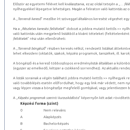
Először az egyetemi félévet kell kiválasztania, ez az oldal tetején a „
… félé
nyílhegyekkel lépegetve lehetséges. Magán a feliraton való kattintás az old
A „
Tanrendi kereső
” mezőbe írt szöveggel általános keresést végezhet egy
Ha a „
Részletes keresési feltételek
” dobozt a jobbra mutató kettős >> nyílh
való kattintás után megjelenő listákból a kívánt tételeket (feltételenként
feltételek
” rész után ellenőrizheti.
A „
Tanrendi böngésző
” részben keresés nélkül, rendezett listákat áttekin
lehet elkezdeni (oktatók, szakok, képzési programok, tanszékek, ill. karok
A böngésző és a kereső többoszlopos eredménylistái általában a különböz
(egyszer az emelkedő, kétszer a csökkenő sorrendhez). Az aktuális rendez
A listák sorainak a végén található jobbra mutató kettős >> nyílhegyek r
való továbblépés esetén előfordulhat, hogy egy link már védett, nem nyi
vagy lépjen vissza a böngészője megfelelő gombjával, vagy jelentkezzen be
A „
Képzési programok szerinti kurzuskódlista
” képernyőn két adat rövidített
Képzési forma (szint)
0
Nem releváns
A
Alapképzés
B
Bachelorképzés