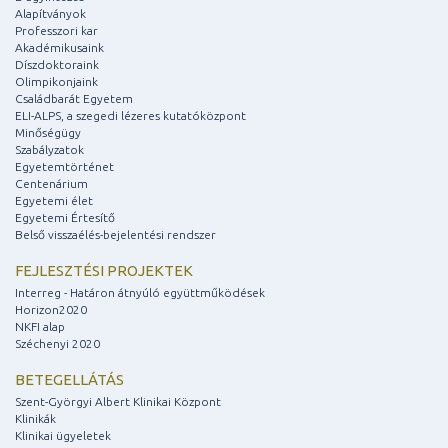
Alapítványok
Professzori kar
Akadémikusaink
Díszdoktoraink
Olimpikonjaink
Családbarát Egyetem
ELI-ALPS, a szegedi lézeres kutatóközpont
Minőségügy
Szabályzatok
Egyetemtörténet
Centenárium
Egyetemi élet
Egyetemi Értesítő
Belső visszaélés-bejelentési rendszer
FEJLESZTÉSI PROJEKTEK
Interreg - Határon átnyúló együttműködések
Horizon2020
NKFI alap
Széchenyi 2020
BETEGELLÁTÁS
Szent-Györgyi Albert Klinikai Központ
Klinikák
Klinikai ügyeletek