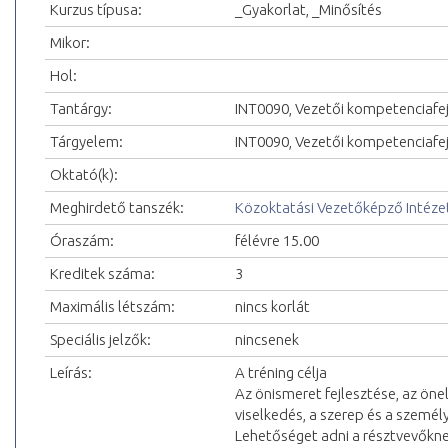
Kurzus típusa:
_Gyakorlat, _Minősítés
Mikor:
Hol:
Tantárgy:
INT0090, Vezetői kompetenciafej
Tárgyelem:
INT0090, Vezetői kompetenciafej
Oktató(k):
Meghirdető tanszék:
Közoktatási Vezetőképző Intéze
Óraszám:
félévre 15.00
Kreditek száma:
3
Maximális létszám:
nincs korlát
Speciális jelzők:
nincsenek
Leírás:
A tréning célja
Az önismeret fejlesztése, az öne
viselkedés, a szerep és a szemé
Lehetőséget adni a résztvevőkn