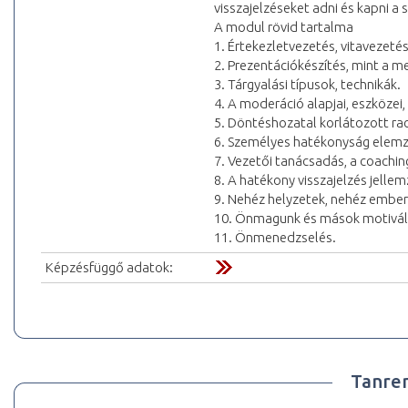
visszajelzéseket adni és kapni a 
A modul rövid tartalma
1. Értekezletvezetés, vitavezetés
2. Prezentációkészítés, mint a
3. Tárgyalási típusok, technikák.
4. A moderáció alapjai, eszközei
5. Döntéshozatal korlátozott rac
6. Személyes hatékonyság elem
7. Vezetői tanácsadás, a coachin
8. A hatékony visszajelzés jellem
9. Nehéz helyzetek, nehéz ember
10. Önmagunk és mások motivál
11. Önmenedzselés.
Képzésfüggő adatok:
Tanre