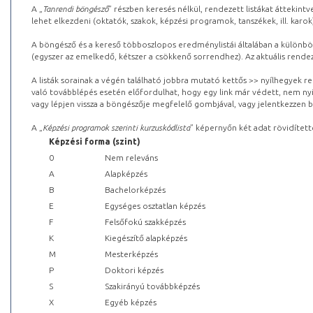
A „
Tanrendi böngésző
” részben keresés nélkül, rendezett listákat áttekin
lehet elkezdeni (oktatók, szakok, képzési programok, tanszékek, ill. karok
A böngésző és a kereső többoszlopos eredménylistái általában a különböz
(egyszer az emelkedő, kétszer a csökkenő sorrendhez). Az aktuális rendez
A listák sorainak a végén található jobbra mutató kettős >> nyílhegyek r
való továbblépés esetén előfordulhat, hogy egy link már védett, nem nyi
vagy lépjen vissza a böngészője megfelelő gombjával, vagy jelentkezzen be
A „
Képzési programok szerinti kurzuskódlista
” képernyőn két adat rövidített
Képzési forma (szint)
0
Nem releváns
A
Alapképzés
B
Bachelorképzés
E
Egységes osztatlan képzés
F
Felsőfokú szakképzés
K
Kiegészítő alapképzés
M
Mesterképzés
P
Doktori képzés
S
Szakirányú továbbképzés
X
Egyéb képzés