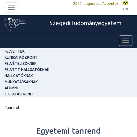
2026. augusztus 7., péntek
Toggle
EN
navigation
Szegedi Tudományegyetem
Toggl
navig
FELVETTEK
KLINIKAI KÖZPONT
FELVÉTELIZŐKNEK
FELVETT HALLGATÓKNAK
HALLGATÓKNAK
MUNKATÁRSAKNAK
ALUMNI
OKTATÁSI REND
Tanrend
Egyetemi tanrend