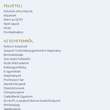
FELVÉTELI
Felvételi információk
Képzések
Miért az SZTE?
Nyílt napok
Hírek
Pontkalkulátor
AZ EGYETEMRŐL
Rektori köszöntő
Szegedi Tudományegyetemért Alapítvány
Bemutatkozás
Szervezeti felépítés
Közérdekű adatok
Esélyegyenlőség
E-ügyintézés
Alapítványok
Professzori kar
Akadémikusaink
Díszdoktoraink
Olimpikonjaink
Családbarát Egyetem
ELI-ALPS, a szegedi lézeres kutatóközpont
Minőségügy
Szabályzatok