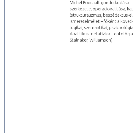
Michel Foucault gondolkodása – 
szerkezete, operacionalitása, 
(strukturalizmus, beszédaktus-elm
Ismeretelmélet – főként a követk
logikai, szemantikai, pszichológ
Analitikus metafizika – ontológi
Stalnaker, Williamson)