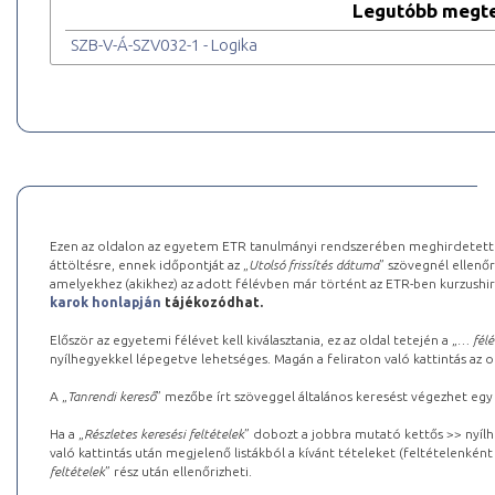
Legutóbb megte
SZB-V-Á-SZV032-1 - Logika
Ezen az oldalon az egyetem ETR tanulmányi rendszerében meghirdetett k
áttöltésre, ennek időpontját az „
Utolsó frissítés dátuma
” szövegnél ellenőr
amelyekhez (akikhez) az adott félévben már történt az ETR-ben kurzushi
karok honlapján
tájékozódhat.
Először az egyetemi félévet kell kiválasztania, ez az oldal tetején a „
… félé
nyílhegyekkel lépegetve lehetséges. Magán a feliraton való kattintás az old
A „
Tanrendi kereső
” mezőbe írt szöveggel általános keresést végezhet egy
Ha a „
Részletes keresési feltételek
” dobozt a jobbra mutató kettős >> nyílh
való kattintás után megjelenő listákból a kívánt tételeket (feltételenként
feltételek
” rész után ellenőrizheti.