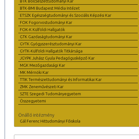
BTK Bölcsészettudományi Kar
BTK-BMI Budapest Média Intézet
ETSZK Egészségtudományi és Szociális Képzési Kar
FOK Fogorvostudományi Kar
FOK-K Külföldi Hallgatók
GTK Gazdaságtudományi Kar
GYTK Gyógyszerésztudományi Kar
GYTK-Külföldi Hallgatók Titkársága
JGYPK Juhász Gyula Pedagógusképző Kar
MGK Mezőgazdasági Kar
MK Mérnöki Kar
TTIK Természettudományi és Informatikai Kar
ZMK Zeneművészeti Kar
SZTE Szegedi Tudományegyetem
Összegyetemi
Önálló intézmény
Gál Ferenc Hittudományi Főiskola