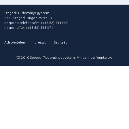
Szegedi Tudományegyetem
6720 Szeged, Dugonics tér 13.
Központi telefonszám: (+36-62) 544-000
Központi fax: (+36-62) 546-371
Adatvédelem
Impresszum
Segítség
(C) 2010 Szegedi Tudományegyetem. Minden jog fenntartva.