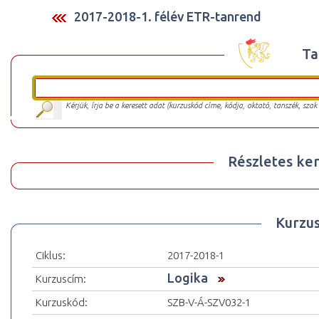
2017-2018-1. félév ETR-tanrend
Ta
Kérjük, írja be a keresett adat (kurzuskód címe, kódja, oktató, tanszék, szak
Részletes ker
Kurzu
Ciklus:
2017-2018-1
Logika
Kurzuscím:
Kurzuskód:
SZB-V-Á-SZV032-1