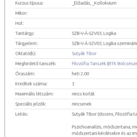
Kurzus típusa:
_Előadás, _Kollokvium
Mikor:
Hol:
Tantárgy:
SZB-V-Á-SZV03, Logika
Tárgyelem:
SZB-V-Á-SZV03, Logika szeminár
Oktató(k):
Sutyák Tibor
Meghirdető tanszék:
Filozófia Tanszék
(
BTK Bölcsész
Óraszám:
heti 2.00
Kreditek száma:
3
Maximális létszám:
nincs korlát
Speciális jelzők:
nincsenek
Leírás:
Sutyák Tibor (docens, Filozófia t
Pszichoanalízis, módszertana, me
módszertani kérdésekre és az impl