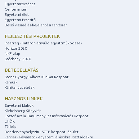
Egyetemtörténet
Centenárium
Egyetemi élet
Egyetemi Értesítő
Belső visszaélés-bejelentési rendszer
FEJLESZTÉSI PROJEKTEK
Interreg - Határon átnyúló együttműködések
Horizon2020
NKFI alap
Széchenyi 2020
BETEGELLÁTÁS
Szent-Györgyi Albert Klinikai Központ
Klinikák
Klinikai ügyeletek
HASZNOS LINKEK
Egyetemi klubok
Klebelsberg Könyvtár
József Attila Tanulmányi és Információs Központ
EHÖK
Térkép
Rendezvényhelyszín - SZTE központi épület
Karrier - Pályázatok egyetemi állásokra, tisztségekre