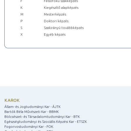
F
Felsőfokú szakképzés
K
Kiegészítő alapképzés
M
Mesterképzés
P
Doktori képzés
S
Szakirányú továbbképzés
X
Egyéb képzés
KAROK
Állam- és Jogtudományi Kar - ÁJTK
Bartók Béla Művészeti Kar - BBMK
Bölcsészet- és Társadalomtudományi Kar - BTK
Egészségtudományi és Szociális Képzési Kar - ETSZK
Fogorvostudományi Kar - FOK