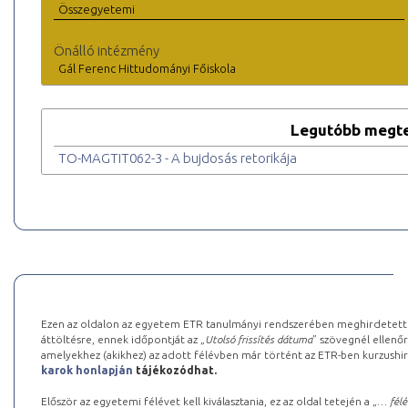
Összegyetemi
Önálló intézmény
Gál Ferenc Hittudományi Főiskola
Legutóbb megte
TO-MAGTIT062-3 - A bujdosás retorikája
Ezen az oldalon az egyetem ETR tanulmányi rendszerében meghirdetett k
áttöltésre, ennek időpontját az „
Utolsó frissítés dátuma
” szövegnél ellenőr
amelyekhez (akikhez) az adott félévben már történt az ETR-ben kurzushi
karok honlapján
tájékozódhat.
Először az egyetemi félévet kell kiválasztania, ez az oldal tetején a „
… félé