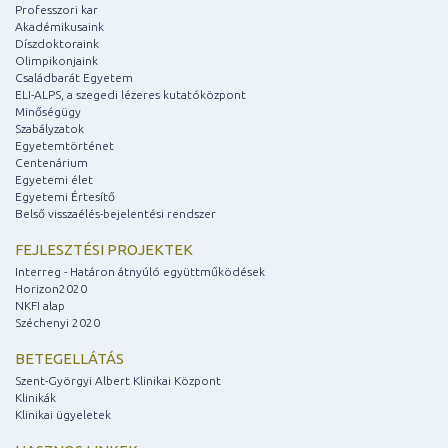
Professzori kar
Akadémikusaink
Díszdoktoraink
Olimpikonjaink
Családbarát Egyetem
ELI-ALPS, a szegedi lézeres kutatóközpont
Minőségügy
Szabályzatok
Egyetemtörténet
Centenárium
Egyetemi élet
Egyetemi Értesítő
Belső visszaélés-bejelentési rendszer
FEJLESZTÉSI PROJEKTEK
Interreg - Határon átnyúló együttműködések
Horizon2020
NKFI alap
Széchenyi 2020
BETEGELLÁTÁS
Szent-Györgyi Albert Klinikai Központ
Klinikák
Klinikai ügyeletek