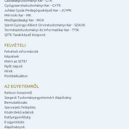
Gazdaságtudományi Kar - GTK
Gyógyszerésztudományi Kar - GYTK
Juhász Gyula Pedagógusképző Kar - JGYPK
Mérnöki Kar - MK
Mezőgazdasági Kar - MGK
Szent-Györgyi Albert Orvostudományi Kar - SZAOK
Természettudományi és Informatikai Kar - TTIK
SZTE Tanárképző Központ
FELVÉTELI
Felvételi információk
Képzések
Miért az SZTE?
Nyílt napok
Hírek
Pontkalkulátor
AZ EGYETEMRŐL
Rektori köszöntő
Szegedi Tudományegyetemért Alapítvány
Bemutatkozás
Szervezeti felépítés
Közérdekű adatok
Esélyegyenlőség
E-ügyintézés
Alapítványok