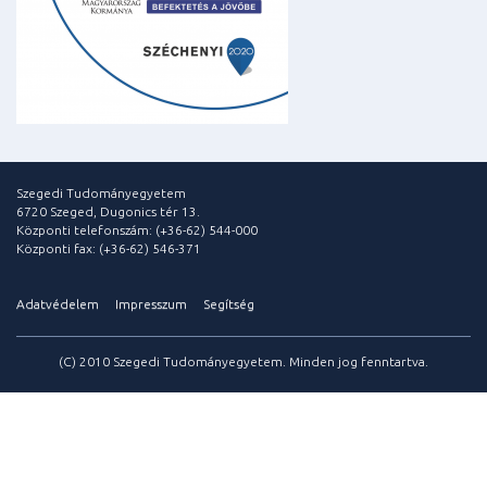
Szegedi Tudományegyetem
6720 Szeged, Dugonics tér 13.
Központi telefonszám: (+36-62) 544-000
Központi fax: (+36-62) 546-371
Adatvédelem
Impresszum
Segítség
(C) 2010 Szegedi Tudományegyetem. Minden jog fenntartva.