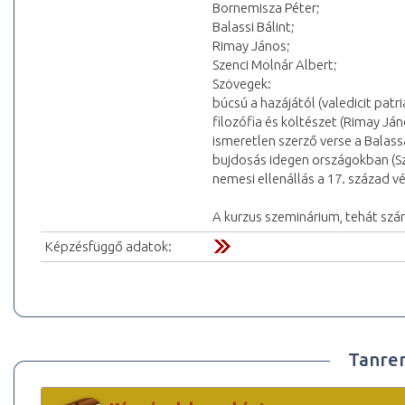
Bornemisza Péter;
Balassi Bálint;
Rimay János;
Szenci Molnár Albert;
Szövegek:
búcsú a hazájától (valedicit patr
filozófia és költészet (Rimay Ján
ismeretlen szerző verse a Balas
bujdosás idegen országokban (Sz
nemesi ellenállás a 17. század v
A kurzus szeminárium, tehát szám
Képzésfüggő adatok:
Tanre