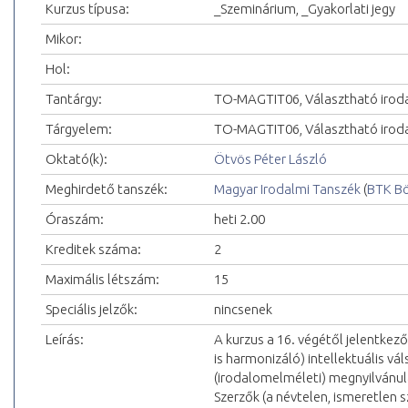
Kurzus típusa:
_Szeminárium, _Gyakorlati jegy
Mikor:
Hol:
Tantárgy:
TO-MAGTIT06, Választható irod
Tárgyelem:
TO-MAGTIT06, Választható iroda
Oktató(k):
Ötvös Péter László
Meghirdető tanszék:
Magyar Irodalmi Tanszék
(
BTK Bö
Óraszám:
heti 2.00
Kreditek száma:
2
Maximális létszám:
15
Speciális jelzők:
nincsenek
Leírás:
A kurzus a 16. végétől jelentkez
is harmonizáló) intellektuális vál
(irodalomelméleti) megnyilvánulá
Szerzők (a névtelen, ismeretlen s