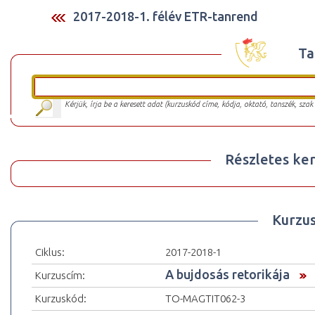
2017-2018-1. félév ETR-tanrend
Ta
Kérjük, írja be a keresett adat (kurzuskód címe, kódja, oktató, tanszék, szak
Részletes ker
Kurzu
Ciklus:
2017-2018-1
A bujdosás retorikája
Kurzuscím:
Kurzuskód:
TO-MAGTIT062-3