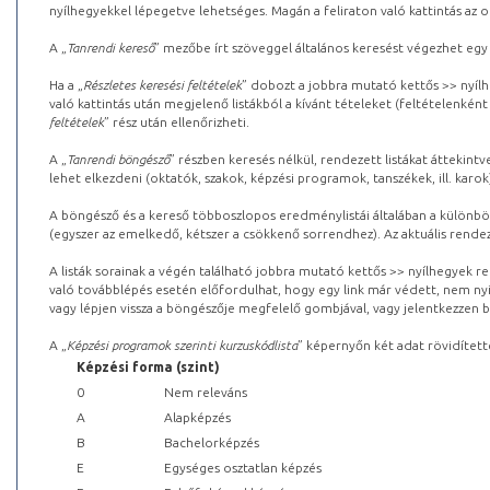
nyílhegyekkel lépegetve lehetséges. Magán a feliraton való kattintás az old
A „
Tanrendi kereső
” mezőbe írt szöveggel általános keresést végezhet egy
Ha a „
Részletes keresési feltételek
” dobozt a jobbra mutató kettős >> nyílh
való kattintás után megjelenő listákból a kívánt tételeket (feltételenként
feltételek
” rész után ellenőrizheti.
A „
Tanrendi böngésző
” részben keresés nélkül, rendezett listákat áttekin
lehet elkezdeni (oktatók, szakok, képzési programok, tanszékek, ill. karok
A böngésző és a kereső többoszlopos eredménylistái általában a különböz
(egyszer az emelkedő, kétszer a csökkenő sorrendhez). Az aktuális rendez
A listák sorainak a végén található jobbra mutató kettős >> nyílhegyek r
való továbblépés esetén előfordulhat, hogy egy link már védett, nem nyi
vagy lépjen vissza a böngészője megfelelő gombjával, vagy jelentkezzen be
A „
Képzési programok szerinti kurzuskódlista
” képernyőn két adat rövidített
Képzési forma (szint)
0
Nem releváns
A
Alapképzés
B
Bachelorképzés
E
Egységes osztatlan képzés