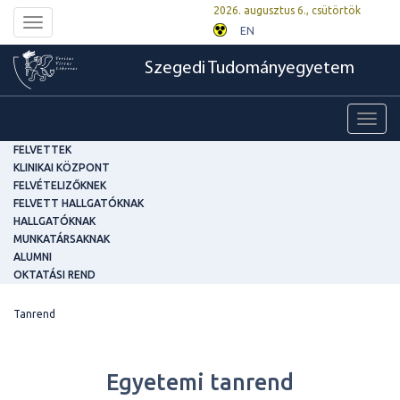
2026. augusztus 6., csütörtök
Toggle
EN
navigation
Szegedi Tudományegyetem
Toggl
navig
FELVETTEK
KLINIKAI KÖZPONT
FELVÉTELIZŐKNEK
FELVETT HALLGATÓKNAK
HALLGATÓKNAK
MUNKATÁRSAKNAK
ALUMNI
OKTATÁSI REND
Tanrend
Egyetemi tanrend