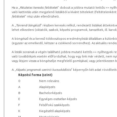
Ha a „
Részletes keresési feltételek
” dobozt a jobbra mutató kettős >> nyílh
való kattintás után megjelenő listákból a kívánt tételeket (feltételenként
feltételek
” rész után ellenőrizheti.
A „
Tanrendi böngésző
” részben keresés nélkül, rendezett listákat áttekin
lehet elkezdeni (oktatók, szakok, képzési programok, tanszékek, ill. karok
A böngésző és a kereső többoszlopos eredménylistái általában a különböz
(egyszer az emelkedő, kétszer a csökkenő sorrendhez). Az aktuális rendez
A listák sorainak a végén található jobbra mutató kettős >> nyílhegyek r
való továbblépés esetén előfordulhat, hogy egy link már védett, nem nyi
vagy lépjen vissza a böngészője megfelelő gombjával, vagy jelentkezzen be
A „
Képzési programok szerinti kurzuskódlista
” képernyőn két adat rövidített
Képzési forma (szint)
0
Nem releváns
A
Alapképzés
B
Bachelorképzés
E
Egységes osztatlan képzés
F
Felsőfokú szakképzés
K
Kiegészítő alapképzés
M
Mesterképzés