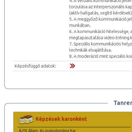
4. A verbális kommunikáció jel
torzulása az interperszonális 
(aktív hallgatás, segítő kérdések)
5. A meggyőző kommunikáció jell
munkában.
6. A kommunikáció hitelessége,
megtapasztalása video-tréning 
7. Speciális kommunikációs helyz
technikák elsajátítása.
8. A moderáció mint speciális k
Képzésfüggő adatok:
Tanre
Képzések karonként
ÁJTK Állam- és Jogtudományi Kar