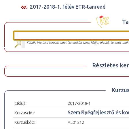
2017-2018-1. félév ETR-tanrend
Ta
Kérjük, írja be a keresett adat (kurzuskód címe, kódja, oktató, tanszék, szak
Részletes ker
Kurzu
Ciklus:
2017-2018-1
Személyégfejlesztő és ko
Kurzuscím:
Kurzuskód:
AL01212