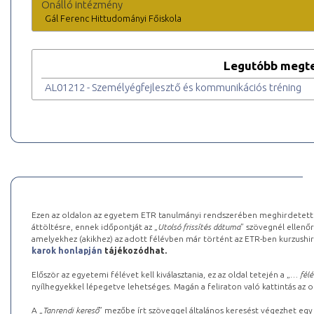
Önálló intézmény
Gál Ferenc Hittudományi Főiskola
Legutóbb megte
AL01212 - Személyégfejlesztő és kommunikációs tréning
Ezen az oldalon az egyetem ETR tanulmányi rendszerében meghirdetett k
áttöltésre, ennek időpontját az „
Utolsó frissítés dátuma
” szövegnél ellenőr
amelyekhez (akikhez) az adott félévben már történt az ETR-ben kurzushi
karok honlapján
tájékozódhat.
Először az egyetemi félévet kell kiválasztania, ez az oldal tetején a „
… félé
nyílhegyekkel lépegetve lehetséges. Magán a feliraton való kattintás az old
A „
Tanrendi kereső
” mezőbe írt szöveggel általános keresést végezhet egy