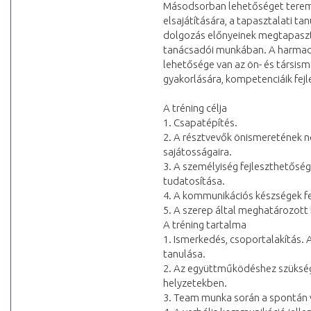
Másodsorban lehetőséget teremt
elsajátítására, a tapasztalati t
dolgozás előnyeinek megtapaszta
tanácsadói munkában. A harmadik
lehetősége van az ön- és társis
gyakorlására, kompetenciáik fejl
A tréning célja
1. Csapatépítés.
2. A résztvevők önismeretének n
sajátosságaira.
3. A személyiség fejleszthetőség
tudatosítása.
4. A kommunikációs készségek fe
5. A szerep által meghatározott
A tréning tartalma
1. Ismerkedés, csoportalakítás.
tanulása.
2. Az együttműködéshez szükség
helyzetekben.
3. Team munka során a spontán v