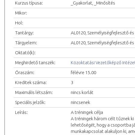
Kurzus típusa:
_Gyakorlat, _Minősítés
Mikor:
Hol:
Tantárgy:
AL0120, Személyiségfejlesztő és
Tárgyelem:
AL0120, Személyiségfejlesztő és
Oktató(k):
Meghirdető tanszék:
Közoktatási Vezetőképző Intéze
Óraszám:
félévre 15.00
Kreditek száma:
3
Maximális létszám:
nincs korlát
Speciális jelzők:
nincsenek
Leírás:
A tréningek célja
A tréningek három célt tűznek k
lehetőségét, hogy a csoportba j
munkakapcsolat alakuljon ki, am