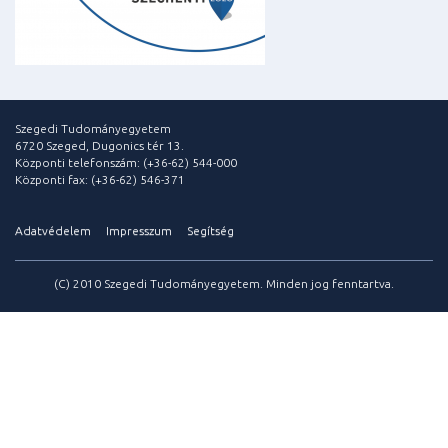
Szegedi Tudományegyetem
6720 Szeged, Dugonics tér 13.
Központi telefonszám: (+36-62) 544-000
Központi fax: (+36-62) 546-371
Adatvédelem
Impresszum
Segítség
(C) 2010 Szegedi Tudományegyetem. Minden jog fenntartva.