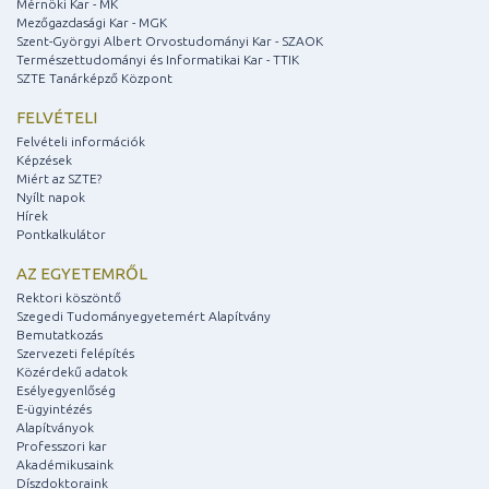
Mérnöki Kar - MK
Mezőgazdasági Kar - MGK
Szent-Györgyi Albert Orvostudományi Kar - SZAOK
Természettudományi és Informatikai Kar - TTIK
SZTE Tanárképző Központ
FELVÉTELI
Felvételi információk
Képzések
Miért az SZTE?
Nyílt napok
Hírek
Pontkalkulátor
AZ EGYETEMRŐL
Rektori köszöntő
Szegedi Tudományegyetemért Alapítvány
Bemutatkozás
Szervezeti felépítés
Közérdekű adatok
Esélyegyenlőség
E-ügyintézés
Alapítványok
Professzori kar
Akadémikusaink
Díszdoktoraink