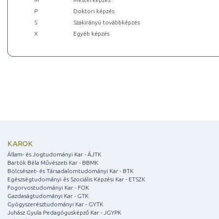
P
Doktori képzés
S
Szakirányú továbbképzés
X
Egyéb képzés
KAROK
Állam- és Jogtudományi Kar - ÁJTK
Bartók Béla Művészeti Kar - BBMK
Bölcsészet- és Társadalomtudományi Kar - BTK
Egészségtudományi és Szociális Képzési Kar - ETSZK
Fogorvostudományi Kar - FOK
Gazdaságtudományi Kar - GTK
Gyógyszerésztudományi Kar - GYTK
Juhász Gyula Pedagógusképző Kar - JGYPK