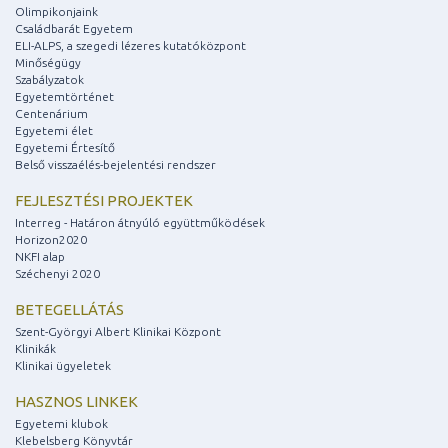
Olimpikonjaink
Családbarát Egyetem
ELI-ALPS, a szegedi lézeres kutatóközpont
Minőségügy
Szabályzatok
Egyetemtörténet
Centenárium
Egyetemi élet
Egyetemi Értesítő
Belső visszaélés-bejelentési rendszer
FEJLESZTÉSI PROJEKTEK
Interreg - Határon átnyúló együttműködések
Horizon2020
NKFI alap
Széchenyi 2020
BETEGELLÁTÁS
Szent-Györgyi Albert Klinikai Központ
Klinikák
Klinikai ügyeletek
HASZNOS LINKEK
Egyetemi klubok
Klebelsberg Könyvtár