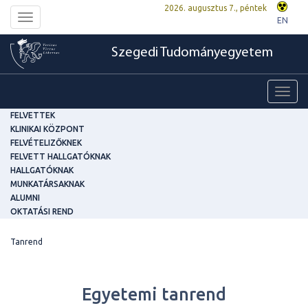
2026. augusztus 7., péntek
Toggle
EN
navigation
Szegedi Tudományegyetem
Toggl
navig
FELVETTEK
KLINIKAI KÖZPONT
FELVÉTELIZŐKNEK
FELVETT HALLGATÓKNAK
HALLGATÓKNAK
MUNKATÁRSAKNAK
ALUMNI
OKTATÁSI REND
Tanrend
Egyetemi tanrend