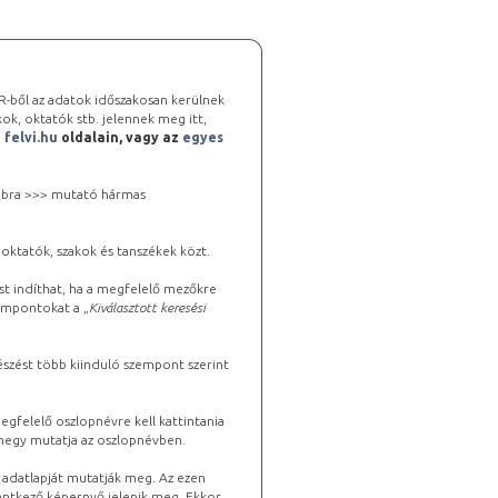
-ből az adatok időszakosan kerülnek
kok, oktatók stb. jelennek meg itt,
a
felvi.hu
oldalain, vagy az
egyes
 jobbra >>> mutató hármas
oktatók, szakok és tanszékek közt.
st indíthat, ha a megfelelő mezőkre
zempontokat a „
Kiválasztott keresési
észést több kiinduló szempont szerint
gfelelő oszlopnévre kell kattintania
lhegy mutatja az oszlopnévben.
s adatlapját mutatják meg. Az ezen
lentkező képernyő jelenik meg. Ekkor