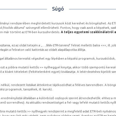
Súgó
lmányi rendszerében meghirdetett kurzusok közt kereshet és böngészhet. Az ETR
ó frissítés dátuma
” szövegnél ellenőrizheti. Fontos, hogy csak azok a képzések, sza
ben már történt az ETR-ben kurzushirdetés.
A teljes egyetemi szakkínálatról 
sztania, ez az oldal tetején a „
… félév ETR-tanrend
” felirat melletti balra <<<, ill.
gán a feliraton való kattintás az oldalt alapállapotba állítja.
gel általános keresést végezhet egy lépésben a képzési programok, kurzuskódok, 
ozt a jobbra mutató kettős >> nyílheggyel kinyitja, akkor több szempontú keresé
l a kívánt tételeket (feltételenként egyet) kiválasztja. A lekérdezéshez kijelölt s
 nélkül, rendezett listákat áttekintve tájékozódhat a féléves tanrendben. A böng
ési programok, tanszékek, ill. karok).
eredménylistái általában a különböző oszlopok szerint átrendezhetők: ehhez a me
kenő sorrendhez). Az aktuális rendezettséget a fel- vagy lefelé mutató kettős nyí
obbra mutató kettős >> nyílhegyek rendszerint a megfelelő adat ETR-beli nyilváno
, hogy egy link már védett, nem nyilvános oldalra vezet, ilyenkor az ETR-es beje