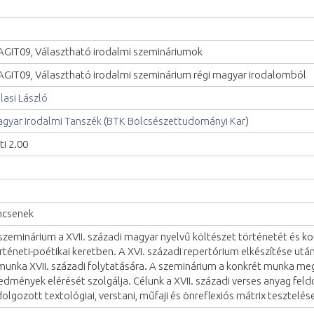
GIT09, Választható irodalmi szemináriumok
GIT09, Választható irodalmi szeminárium régi magyar irodalomból
ilasi László
gyar Irodalmi Tanszék
(
BTK Bölcsészettudományi Kar
)
ti 2.00
ncsenek
szeminárium a XVII. századi magyar nyelvű költészet történetét és kon
rténeti-poétikai keretben. A XVI. századi repertórium elkészítése ut
munka XVII. századi folytatására. A szeminárium a konkrét munka me
edmények elérését szolgálja. Célunk a XVII. századi verses anyag fel
dolgozott textológiai, verstani, műfaji és önreflexiós mátrix tesztelés