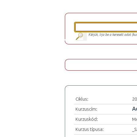
Kérjük, írja be a keresett adat (k
Ciklus:
20
A
Kurzuscím:
Kurzuskód:
MA
Kurzus típusa:
_S