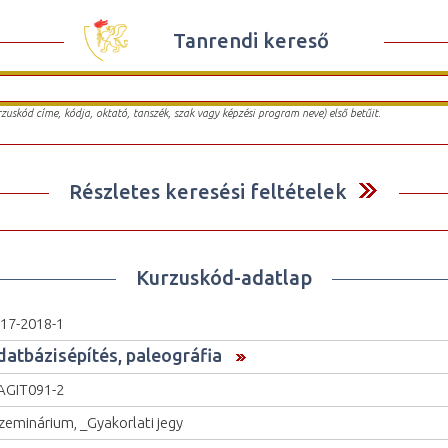
Tanrendi kereső
urzuskód címe, kódja, oktató, tanszék, szak vagy képzési program neve) első betűit.
Részletes keresési feltételek
Kurzuskód-adatlap
17-2018-1
datbázisépítés, paleográfia
GIT091-2
zeminárium, _Gyakorlati jegy