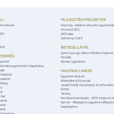
LI
FEJLESZTÉSI PROJEKTEK
információk
Interreg - Határon átnyúló együttmű
Horizon2020
ZTE?
NKFI alap
k
Széchenyi 2020
átor
BETEGELLÁTÁS
Szent-Györgyi Albert Klinikai Központ
ETEMRŐL
Klinikák
szöntő
Klinikai ügyeletek
udományegyetemért Alapítvány
zás
HASZNOS LINKEK
felépítés
Egyetemi klubok
 adatok
Klebelsberg Könyvtár
lőség
József Attila Tanulmányi és Informác
és
EHÖK
ok
Térkép
 kar
Rendezvényhelyszín - SZTE központi é
saink
Karrier - Pályázatok egyetemi állásokr
aink
tisztségekre
aink
át Egyetem