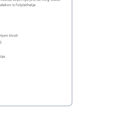
lakon is folytathatja.
lyen kívüli
ő
tás