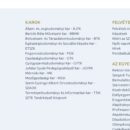
KAROK
FELVÉTE
Állam- és Jogtudományi Kar - ÁJTK
Felvételi 
Bartók Béla Művészeti Kar - BBMK
Képzések
Bölcsészet- és Társadalomtudományi Kar - BTK
Miért az S
Egészségtudományi és Szociális Képzési Kar -
Nyílt napo
ETSZK
Hírek
Fogorvostudományi Kar - FOK
Pontkalkul
Gazdaságtudományi Kar - GTK
Gyógyszerésztudományi Kar - GYTK
AZ EGY
Juhász Gyula Pedagógusképző Kar - JGYPK
Rektori kö
Mérnöki Kar - MK
Szegedi T
Mezőgazdasági Kar - MGK
Bemutatko
Szent-Györgyi Albert Orvostudományi Kar -
Szervezeti 
SZAOK
Közérdekű
Természettudományi és Informatikai Kar - TTIK
Esélyegyen
SZTE Tanárképző Központ
E-ügyintéz
Alapítvány
Professzori
Akadémiku
Díszdoktor
Olimpikonj
Családbar