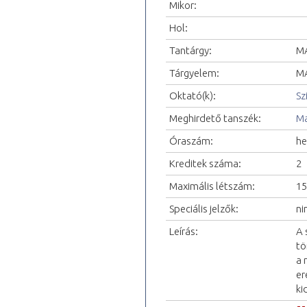
Mikor:
Hol:
Tantárgy:
MA
Tárgyelem:
MA
Oktató(k):
Sz
Meghirdető tanszék:
Ma
Óraszám:
he
Kreditek száma:
2
Maximális létszám:
15
Speciális jelzők:
ni
Leírás:
A 
tö
a 
er
ki