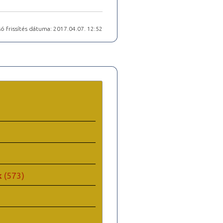
ó frissítés dátuma: 2017.04.07. 12:52
k
(573)