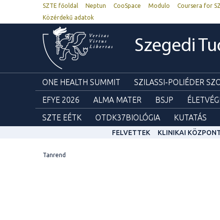
SZTE főoldal
Neptun
CooSpace
Modulo
Coursera for S
Közérdekű adatok
Szegedi T
ONE HEALTH SUMMIT
SZILASSI-POLIÉDER S
EFYE 2026
ALMA MATER
BSJP
ÉLETVÉG
SZTE EÉTK
OTDK37BIOLÓGIA
KUTATÁS
FELVETTEK
KLINIKAI KÖZPON
Tanrend