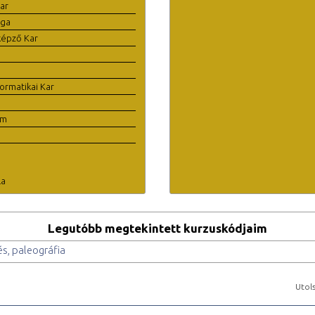
ar
ága
képző Kar
ormatikai Kar
em
la
Legutóbb megtekintett kurzuskódjaim
s, paleográfia
Utols