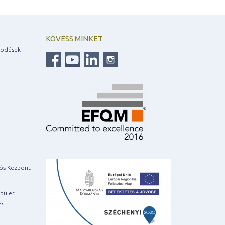
KÖVESS MINKET
ködések
iós Központ
pület
a,