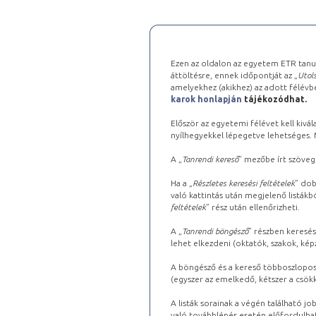
Ezen az oldalon az egyetem ETR tanu
áttöltésre, ennek időpontját az „
Utols
amelyekhez (akikhez) az adott félév
karok honlapján
tájékozódhat.
Először az egyetemi félévet kell kivála
nyílhegyekkel lépegetve lehetséges. Ma
A „
Tanrendi kereső
” mezőbe írt szöveg
Ha a „
Részletes keresési feltételek
” dob
való kattintás után megjelenő listákbó
feltételek
” rész után ellenőrizheti.
A „
Tanrendi böngésző
” részben keresés
lehet elkezdeni (oktatók, szakok, képz
A böngésző és a kereső többoszlopos 
(egyszer az emelkedő, kétszer a csök
A listák sorainak a végén található j
való továbblépés esetén előfordulhat