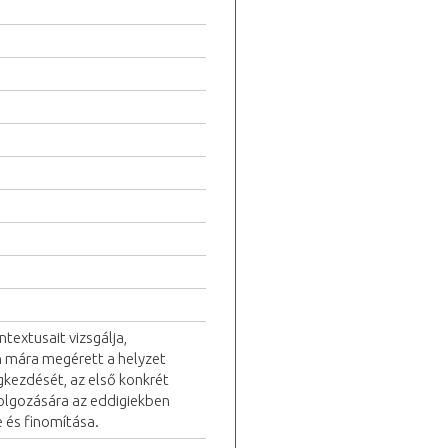
textusait vizsgálja,
án mára megérett a helyzet
gkezdését, az első konkrét
dolgozására az eddigiekben
e és finomítása.