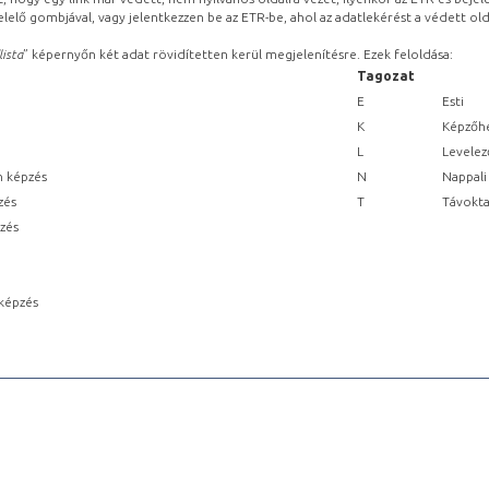
lelő gombjával, vagy jelentkezzen be az ETR-be, ahol az adatlekérést a védett olda
lista
” képernyőn két adat rövidítetten kerül megjelenítésre. Ezek feloldása:
Tagozat
E
Esti
K
Képzőhe
L
Levelez
n képzés
N
Nappali
zés
T
Távokta
pzés
képzés