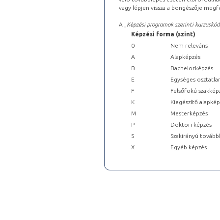
vagy lépjen vissza a böngészője megfe
A „
Képzési programok szerinti kurzuskód
Képzési forma (szint)
0
Nem releváns
A
Alapképzés
B
Bachelorképzés
E
Egységes osztatla
F
Felsőfokú szakkép
K
Kiegészítő alapké
M
Mesterképzés
P
Doktori képzés
S
Szakirányú tovább
X
Egyéb képzés