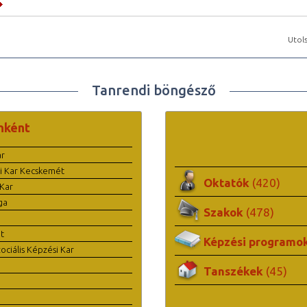
Utols
Tanrendi böngésző
nként
ar
i Kar Kecskemét
Oktatók
(420)
Kar
ga
Szakok
(478)
t
Képzési programo
ciális Képzési Kar
Tanszékek
(45)