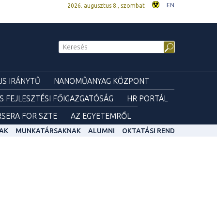
EN
2026. augusztus 8., szombat
S IRÁNYTŰ
NANOMŰANYAG KÖZPONT
ÉS FEJLESZTÉSI FŐIGAZGATÓSÁG
HR PORTÁL
SERA FOR SZTE
AZ EGYETEMRŐL
AK
MUNKATÁRSAKNAK
ALUMNI
OKTATÁSI REND