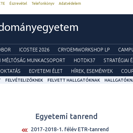
ZTE
Észrevétel
Telefonkönyv
Adatvédelem
udományegyetem
ZOBOR
ICOSTEE 2026
CRYOEMWORKSHOP LP
CAMPU
I MÉLTÓSÁG MUNKACSOPORT
HOTDK37
STRATÉGIAI 
OKTATÁS
EGYETEMI ÉLET
HÍREK, ESEMÉNYEK
COUR
T
FELVÉTELIZŐKNEK
FELVETT HALLGATÓKNAK
HALLGATÓKN
Egyetemi tanrend
2017-2018-1. félév ETR-tanrend