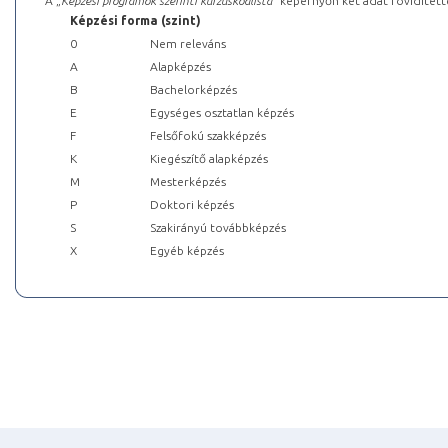
A „
Képzési programok szerinti kurzuskódlista
” képernyőn két adat rövidített
Képzési forma (szint)
0
Nem releváns
A
Alapképzés
B
Bachelorképzés
E
Egységes osztatlan képzés
F
Felsőfokú szakképzés
K
Kiegészítő alapképzés
M
Mesterképzés
P
Doktori képzés
S
Szakirányú továbbképzés
X
Egyéb képzés