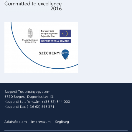
Szegedi Tudományegyetem
6720 Szeged, Dugonics tér 13.
Központi telefonszám: (+36-62) 544-000
Központi fax: (+36-62) 546-371
Adatvédelem
Impresszum
Segítség