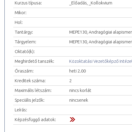
Kurzus típusa:
_Előadás, _Kollokvium
Mikor:
Hol:
Tantárgy:
MEPE130, Andragógiai alapisme
Tárgyelem:
MEPE130, Andragógiai alapisme
Oktató(k):
Meghirdető tanszék:
Közoktatási Vezetőképző Intéze
Óraszám:
heti 2.00
Kreditek száma:
2
Maximális létszám:
nincs korlát
Speciális jelzők:
nincsenek
Leírás:
Képzésfüggő adatok: