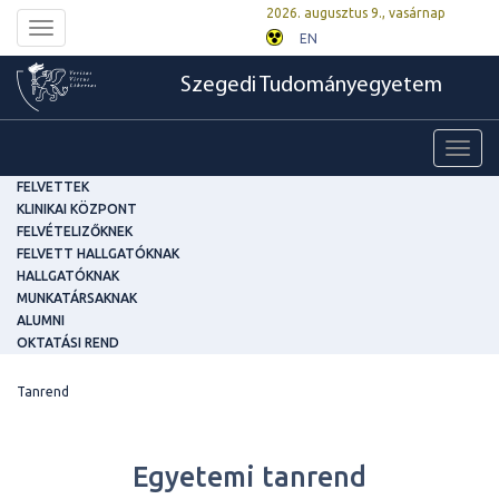
2026. augusztus 9., vasárnap
Toggle
EN
navigation
Szegedi Tudományegyetem
Toggl
navig
FELVETTEK
KLINIKAI KÖZPONT
FELVÉTELIZŐKNEK
FELVETT HALLGATÓKNAK
HALLGATÓKNAK
MUNKATÁRSAKNAK
ALUMNI
OKTATÁSI REND
Tanrend
Egyetemi tanrend