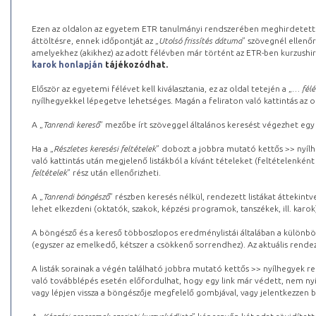
Ezen az oldalon az egyetem ETR tanulmányi rendszerében meghirdetett k
áttöltésre, ennek időpontját az „
Utolsó frissítés dátuma
” szövegnél ellenőr
amelyekhez (akikhez) az adott félévben már történt az ETR-ben kurzushi
karok honlapján
tájékozódhat.
Először az egyetemi félévet kell kiválasztania, ez az oldal tetején a „
… félé
nyílhegyekkel lépegetve lehetséges. Magán a feliraton való kattintás az old
A „
Tanrendi kereső
” mezőbe írt szöveggel általános keresést végezhet egy
Ha a „
Részletes keresési feltételek
” dobozt a jobbra mutató kettős >> nyílh
való kattintás után megjelenő listákból a kívánt tételeket (feltételenként
feltételek
” rész után ellenőrizheti.
A „
Tanrendi böngésző
” részben keresés nélkül, rendezett listákat áttekin
lehet elkezdeni (oktatók, szakok, képzési programok, tanszékek, ill. karok
A böngésző és a kereső többoszlopos eredménylistái általában a különböz
(egyszer az emelkedő, kétszer a csökkenő sorrendhez). Az aktuális rendez
A listák sorainak a végén található jobbra mutató kettős >> nyílhegyek r
való továbblépés esetén előfordulhat, hogy egy link már védett, nem nyi
vagy lépjen vissza a böngészője megfelelő gombjával, vagy jelentkezzen be