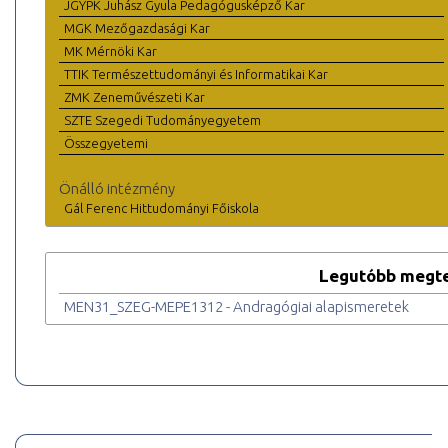
JGYPK Juhász Gyula Pedagógusképző Kar
MGK Mezőgazdasági Kar
MK Mérnöki Kar
TTIK Természettudományi és Informatikai Kar
ZMK Zeneművészeti Kar
SZTE Szegedi Tudományegyetem
Összegyetemi
Önálló intézmény
Gál Ferenc Hittudományi Főiskola
Legutóbb megte
MEN31_SZEG-MEPE1312 - Andragógiai alapismeretek