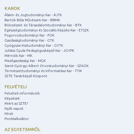
KAROK
Állam- és Jogtudományi Kar - ÁJTK
Bartók Béla Művészeti Kar - BBMK
Bölcsészet- és Társadalomtudományi Kar - BTK
Egészségtudományi és Szociális Képzési Kar - ETSZK
Fogorvostudományi Kar - FOK
Gazdaságtudományi Kar - GTK
Gyógyszerésztudományi Kar - GYTK
Juhász Gyula Pedagógusképző Kar - JGYPK
Mérnöki Kar - MK
Mezőgazdasági Kar - MGK
Szent-Györgyi Albert Orvostudományi Kar - SZAOK
Természettudományi és Informatikai Kar - TTIK
SZTE Tanárképző Központ
FELVÉTELI
Felvételi információk
Képzések
Miért az SZTE?
Nyílt napok
Hírek
Pontkalkulátor
AZ EGYETEMRŐL