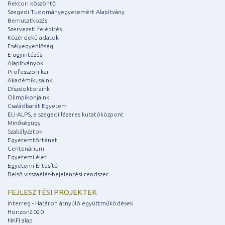
Rektori köszöntő
Szegedi Tudományegyetemért Alapítvány
Bemutatkozás
Szervezeti felépítés
Közérdekű adatok
Esélyegyenlőség
E-ügyintézés
Alapítványok
Professzori kar
Akadémikusaink
Díszdoktoraink
Olimpikonjaink
Családbarát Egyetem
ELI-ALPS, a szegedi lézeres kutatóközpont
Minőségügy
Szabályzatok
Egyetemtörténet
Centenárium
Egyetemi élet
Egyetemi Értesítő
Belső visszaélés-bejelentési rendszer
FEJLESZTÉSI PROJEKTEK
Interreg - Határon átnyúló együttműködések
Horizon2020
NKFI alap