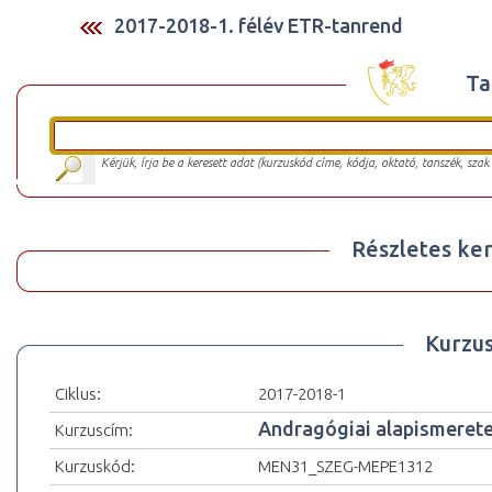
2017-2018-1. félév ETR-tanrend
Ta
Kérjük, írja be a keresett adat (kurzuskód címe, kódja, oktató, tanszék, szak
Részletes ker
Kurzu
Ciklus:
2017-2018-1
Andragógiai alapismeret
Kurzuscím:
Kurzuskód:
MEN31_SZEG-MEPE1312