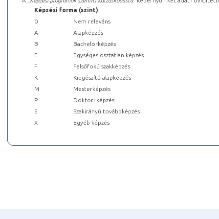
A „
Képzési programok szerinti kurzuskódlista
” képernyőn két adat rövidített
Képzési forma (szint)
0
Nem releváns
A
Alapképzés
B
Bachelorképzés
E
Egységes osztatlan képzés
F
Felsőfokú szakképzés
K
Kiegészítő alapképzés
M
Mesterképzés
P
Doktori képzés
S
Szakirányú továbbképzés
X
Egyéb képzés