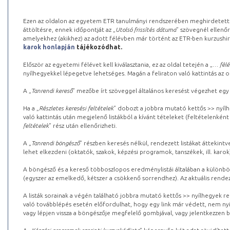
Ezen az oldalon az egyetem ETR tanulmányi rendszerében meghirdetett k
áttöltésre, ennek időpontját az „
Utolsó frissítés dátuma
” szövegnél ellenőr
amelyekhez (akikhez) az adott félévben már történt az ETR-ben kurzushi
karok honlapján
tájékozódhat.
Először az egyetemi félévet kell kiválasztania, ez az oldal tetején a „
… félé
nyílhegyekkel lépegetve lehetséges. Magán a feliraton való kattintás az old
A „
Tanrendi kereső
” mezőbe írt szöveggel általános keresést végezhet egy
Ha a „
Részletes keresési feltételek
” dobozt a jobbra mutató kettős >> nyílh
való kattintás után megjelenő listákból a kívánt tételeket (feltételenként
feltételek
” rész után ellenőrizheti.
A „
Tanrendi böngésző
” részben keresés nélkül, rendezett listákat áttekin
lehet elkezdeni (oktatók, szakok, képzési programok, tanszékek, ill. karok
A böngésző és a kereső többoszlopos eredménylistái általában a különböz
(egyszer az emelkedő, kétszer a csökkenő sorrendhez). Az aktuális rendez
A listák sorainak a végén található jobbra mutató kettős >> nyílhegyek r
való továbblépés esetén előfordulhat, hogy egy link már védett, nem nyi
vagy lépjen vissza a böngészője megfelelő gombjával, vagy jelentkezzen be