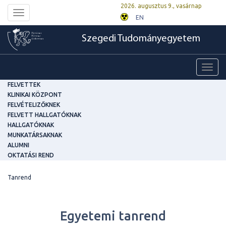
2026. augusztus 9., vasárnap
Toggle
EN
navigation
Szegedi Tudományegyetem
Toggl
navig
FELVETTEK
KLINIKAI KÖZPONT
FELVÉTELIZŐKNEK
FELVETT HALLGATÓKNAK
HALLGATÓKNAK
MUNKATÁRSAKNAK
ALUMNI
OKTATÁSI REND
Tanrend
Egyetemi tanrend