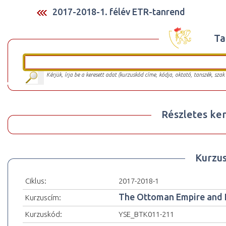
2017-2018-1. félév ETR-tanrend
Ta
Kérjük, írja be a keresett adat (kurzuskód címe, kódja, oktató, tanszék, szak
Részletes ker
Kurzu
Ciklus:
2017-2018-1
The Ottoman Empire and
Kurzuscím:
Kurzuskód:
YSE_BTK011-211