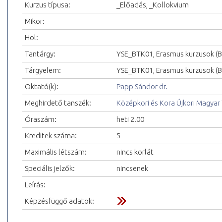
Kurzus típusa:
_Előadás, _Kollokvium
Mikor:
Hol:
Tantárgy:
YSE_BTK01, Erasmus kurzusok (
Tárgyelem:
YSE_BTK01, Erasmus kurzusok (
Oktató(k):
Papp Sándor dr.
Meghirdető tanszék:
Középkori és Kora Újkori Magyar
Óraszám:
heti 2.00
Kreditek száma:
5
Maximális létszám:
nincs korlát
Speciális jelzők:
nincsenek
Leírás:
Képzésfüggő adatok: