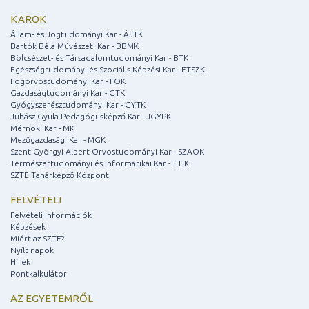
KAROK
Állam- és Jogtudományi Kar - ÁJTK
Bartók Béla Művészeti Kar - BBMK
Bölcsészet- és Társadalomtudományi Kar - BTK
Egészségtudományi és Szociális Képzési Kar - ETSZK
Fogorvostudományi Kar - FOK
Gazdaságtudományi Kar - GTK
Gyógyszerésztudományi Kar - GYTK
Juhász Gyula Pedagógusképző Kar - JGYPK
Mérnöki Kar - MK
Mezőgazdasági Kar - MGK
Szent-Györgyi Albert Orvostudományi Kar - SZAOK
Természettudományi és Informatikai Kar - TTIK
SZTE Tanárképző Központ
FELVÉTELI
Felvételi információk
Képzések
Miért az SZTE?
Nyílt napok
Hírek
Pontkalkulátor
AZ EGYETEMRŐL