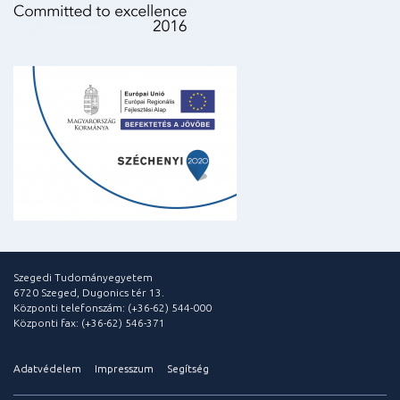
Szegedi Tudományegyetem
6720 Szeged, Dugonics tér 13.
Központi telefonszám: (+36-62) 544-000
Központi fax: (+36-62) 546-371
Adatvédelem
Impresszum
Segítség