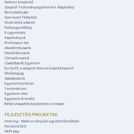
Rektori köszöntő
Szegedi Tudományegyetemért Alapítvány
Bemutatkozás
Szervezeti felépítés
Közérdekű adatok
Esélyegyenlőség
E-ügyintézés
Alapítványok
Professzori kar
Akadémikusaink
Díszdoktoraink
Olimpikonjaink
Családbarát Egyetem
ELI-ALPS, a szegedi lézeres kutatóközpont
Minőségügy
Szabályzatok
Egyetemtörténet
Centenárium
Egyetemi élet
Egyetemi Értesítő
Belső visszaélés-bejelentési rendszer
FEJLESZTÉSI PROJEKTEK
Interreg - Határon átnyúló együttműködések
Horizon2020
NKFI alap