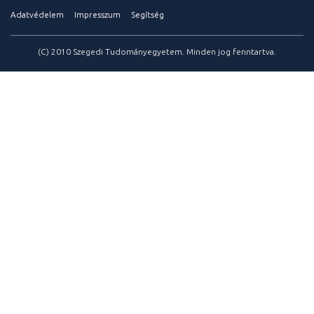
Adatvédelem
Impresszum
Segítség
(C) 2010 Szegedi Tudományegyetem. Minden jog fenntartva.