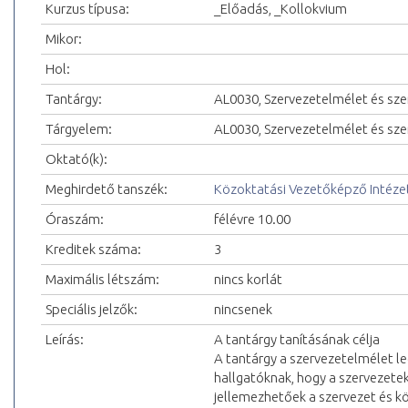
Kurzus típusa:
_Előadás, _Kollokvium
Mikor:
Hol:
Tantárgy:
AL0030, Szervezetelmélet és sze
Tárgyelem:
AL0030, Szervezetelmélet és sze
Oktató(k):
Meghirdető tanszék:
Közoktatási Vezetőképző Intéze
Óraszám:
félévre 10.00
Kreditek száma:
3
Maximális létszám:
nincs korlát
Speciális jelzők:
nincsenek
Leírás:
A tantárgy tanításának célja
A tantárgy a szervezetelmélet l
hallgatóknak, hogy a szervezete
jellemezhetőek a szervezet és k