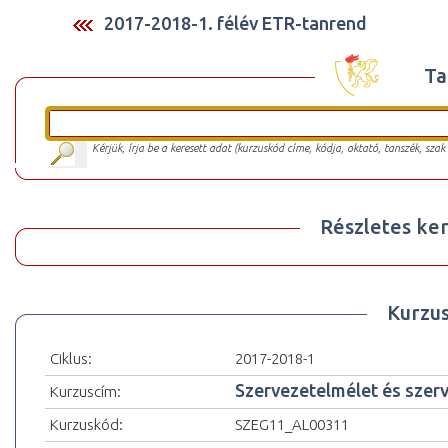
2017-2018-1. félév ETR-tanrend
Ta
Kérjük, írja be a keresett adat (kurzuskód címe, kódja, oktató, tanszék, szak
Részletes ker
Kurzu
Ciklus:
2017-2018-1
Szervezetelmélet és szerv
Kurzuscím:
Kurzuskód:
SZEG11_AL00311