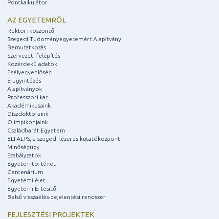
Pontkalkulátor
AZ EGYETEMRŐL
Rektori köszöntő
Szegedi Tudományegyetemért Alapítvány
Bemutatkozás
Szervezeti felépítés
Közérdekű adatok
Esélyegyenlőség
E-ügyintézés
Alapítványok
Professzori kar
Akadémikusaink
Díszdoktoraink
Olimpikonjaink
Családbarát Egyetem
ELI-ALPS, a szegedi lézeres kutatóközpont
Minőségügy
Szabályzatok
Egyetemtörténet
Centenárium
Egyetemi élet
Egyetemi Értesítő
Belső visszaélés-bejelentési rendszer
FEJLESZTÉSI PROJEKTEK