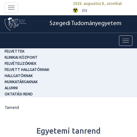
2026. augusztus 8., szombat
Toggle
EN
navigation
Szegedi Tudományegyetem
Toggl
navig
FELVETTEK
KLINIKAI KÖZPONT
FELVÉTELIZŐKNEK
FELVETT HALLGATÓKNAK
HALLGATÓKNAK
MUNKATÁRSAKNAK
ALUMNI
OKTATÁSI REND
Tanrend
Egyetemi tanrend