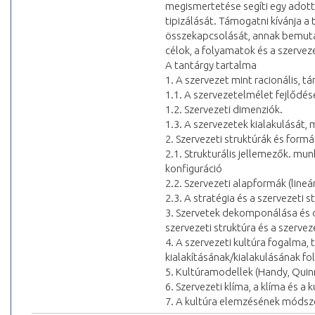
megismertetése segíti egy adott
tipizálását. Támogatni kívánja a 
összekapcsolását, annak bemutatá
célok, a folyamatok és a szervez
A tantárgy tartalma
1. A szervezet mint racionális, tá
1.1. A szervezetelmélet fejlődés
1.2. Szervezeti dimenziók.
1.3. A szervezetek kialakulását
2. Szervezeti struktúrák és formá
2.1. Strukturális jellemezők. m
konfiguráció
2.2. Szervezeti alapformák (lineári
2.3. A stratégia és a szervezeti 
3. Szervetek dekomponálása és di
szervezeti struktúra és a szerv
4. A szervezeti kultúra fogalma, t
kialakításának/kialakulásának fol
5. Kultúramodellek (Handy, Quin
6. Szervezeti klíma, a klíma és a 
7. A kultúra elemzésének módsze