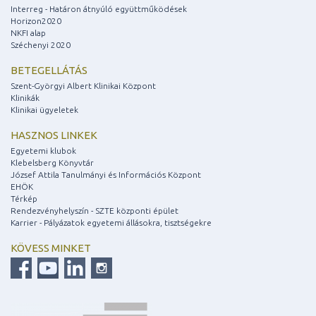
Interreg - Határon átnyúló együttműködések
Horizon2020
NKFI alap
Széchenyi 2020
BETEGELLÁTÁS
Szent-Györgyi Albert Klinikai Központ
Klinikák
Klinikai ügyeletek
HASZNOS LINKEK
Egyetemi klubok
Klebelsberg Könyvtár
József Attila Tanulmányi és Információs Központ
EHÖK
Térkép
Rendezvényhelyszín - SZTE központi épület
Karrier - Pályázatok egyetemi állásokra, tisztségekre
KÖVESS MINKET