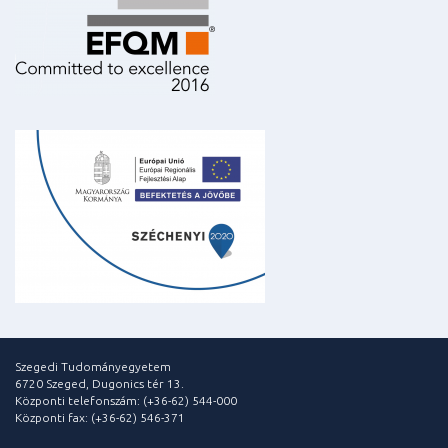
Szegedi Tudományegyetem
6720 Szeged, Dugonics tér 13.
Központi telefonszám: (+36-62) 544-000
Központi fax: (+36-62) 546-371