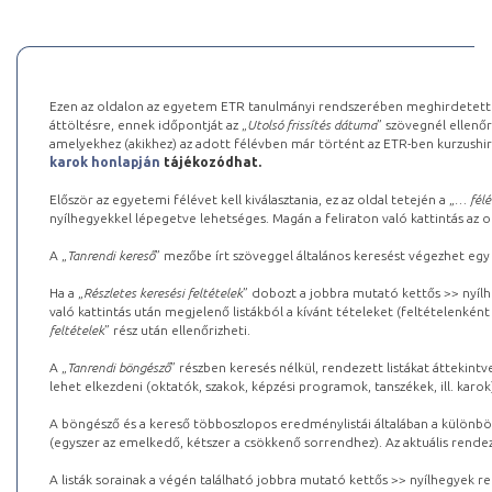
Ezen az oldalon az egyetem ETR tanulmányi rendszerében meghirdetett k
áttöltésre, ennek időpontját az „
Utolsó frissítés dátuma
” szövegnél ellenőr
amelyekhez (akikhez) az adott félévben már történt az ETR-ben kurzushi
karok honlapján
tájékozódhat.
Először az egyetemi félévet kell kiválasztania, ez az oldal tetején a „
… félé
nyílhegyekkel lépegetve lehetséges. Magán a feliraton való kattintás az old
A „
Tanrendi kereső
” mezőbe írt szöveggel általános keresést végezhet egy
Ha a „
Részletes keresési feltételek
” dobozt a jobbra mutató kettős >> nyílh
való kattintás után megjelenő listákból a kívánt tételeket (feltételenként
feltételek
” rész után ellenőrizheti.
A „
Tanrendi böngésző
” részben keresés nélkül, rendezett listákat áttekin
lehet elkezdeni (oktatók, szakok, képzési programok, tanszékek, ill. karok
A böngésző és a kereső többoszlopos eredménylistái általában a különböz
(egyszer az emelkedő, kétszer a csökkenő sorrendhez). Az aktuális rendez
A listák sorainak a végén található jobbra mutató kettős >> nyílhegyek r