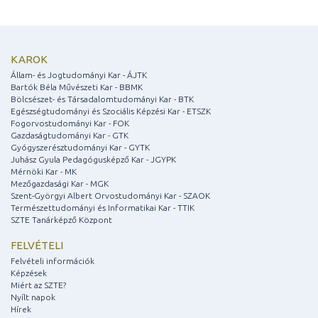
KAROK
Állam- és Jogtudományi Kar - ÁJTK
Bartók Béla Művészeti Kar - BBMK
Bölcsészet- és Társadalomtudományi Kar - BTK
Egészségtudományi és Szociális Képzési Kar - ETSZK
Fogorvostudományi Kar - FOK
Gazdaságtudományi Kar - GTK
Gyógyszerésztudományi Kar - GYTK
Juhász Gyula Pedagógusképző Kar - JGYPK
Mérnöki Kar - MK
Mezőgazdasági Kar - MGK
Szent-Györgyi Albert Orvostudományi Kar - SZAOK
Természettudományi és Informatikai Kar - TTIK
SZTE Tanárképző Központ
FELVÉTELI
Felvételi információk
Képzések
Miért az SZTE?
Nyílt napok
Hírek