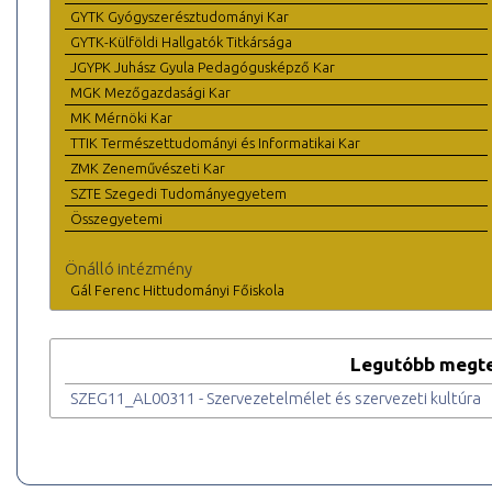
GYTK Gyógyszerésztudományi Kar
GYTK-Külföldi Hallgatók Titkársága
JGYPK Juhász Gyula Pedagógusképző Kar
MGK Mezőgazdasági Kar
MK Mérnöki Kar
TTIK Természettudományi és Informatikai Kar
ZMK Zeneművészeti Kar
SZTE Szegedi Tudományegyetem
Összegyetemi
Önálló intézmény
Gál Ferenc Hittudományi Főiskola
Legutóbb megte
SZEG11_AL00311 - Szervezetelmélet és szerveze­ti kultúra