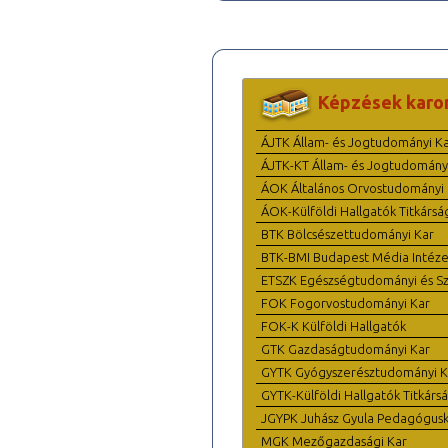
Képzések karo
ÁJTK Állam- és Jogtudományi K
ÁJTK-KT Állam- és Jogtudomány
ÁOK Általános Orvostudományi 
ÁOK-Külföldi Hallgatók Titkársá
BTK Bölcsészettudományi Kar
BTK-BMI Budapest Média Intéze
ETSZK Egészségtudományi és Szo
FOK Fogorvostudományi Kar
FOK-K Külföldi Hallgatók
GTK Gazdaságtudományi Kar
GYTK Gyógyszerésztudományi K
GYTK-Külföldi Hallgatók Titkárs
JGYPK Juhász Gyula Pedagógus
MGK Mezőgazdasági Kar