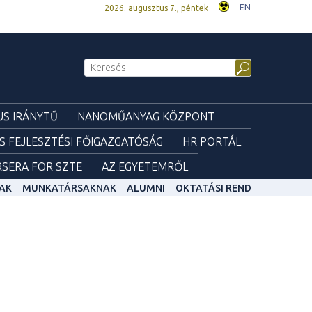
EN
2026. augusztus 7., péntek
S IRÁNYTŰ
NANOMŰANYAG KÖZPONT
ÉS FEJLESZTÉSI FŐIGAZGATÓSÁG
HR PORTÁL
SERA FOR SZTE
AZ EGYETEMRŐL
AK
MUNKATÁRSAKNAK
ALUMNI
OKTATÁSI REND