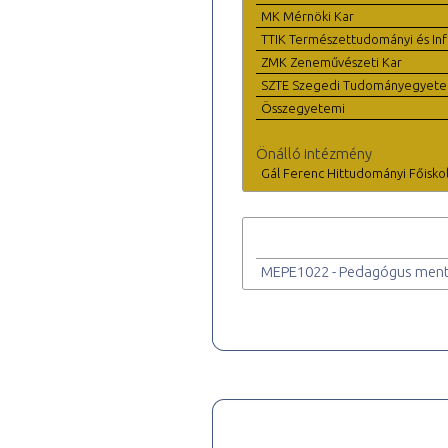
MK Mérnöki Kar
TTIK Természettudományi és Inf
ZMK Zeneművészeti Kar
SZTE Szegedi Tudományegyet
Összegyetemi
Önálló intézmény
Gál Ferenc Hittudományi Főisko
MEPE1022 - Pedagógus ment