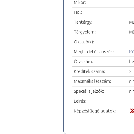
Mikor:
Hol:
Tantárgy:
ME
Tárgyelem:
ME
Oktató(k):
Meghirdető tanszék:
Kö
Óraszám:
he
Kreditek száma:
2
Maximális létszám:
ni
Speciális jelzők:
ni
Leírás:
Képzésfüggő adatok: