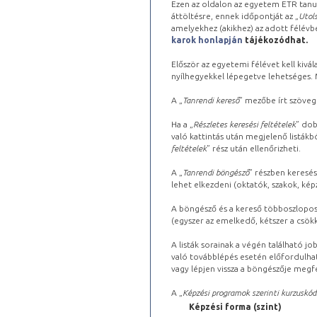
Ezen az oldalon az egyetem ETR tanu
áttöltésre, ennek időpontját az „
Utols
amelyekhez (akikhez) az adott félév
karok honlapján
tájékozódhat.
Először az egyetemi félévet kell kivála
nyílhegyekkel lépegetve lehetséges. Ma
A „
Tanrendi kereső
” mezőbe írt szöveg
Ha a „
Részletes keresési feltételek
” dob
való kattintás után megjelenő listákbó
feltételek
” rész után ellenőrizheti.
A „
Tanrendi böngésző
” részben keresés
lehet elkezdeni (oktatók, szakok, képz
A böngésző és a kereső többoszlopos 
(egyszer az emelkedő, kétszer a csök
A listák sorainak a végén található j
való továbblépés esetén előfordulhat
vagy lépjen vissza a böngészője megfe
A „
Képzési programok szerinti kurzuskód
Képzési forma (szint)