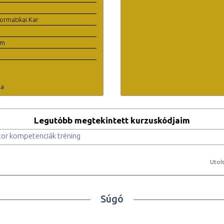
ormatikai Kar
em
la
Legutóbb megtekintett kurzuskódjaim
or kompetenciák tréning
Utols
Súgó