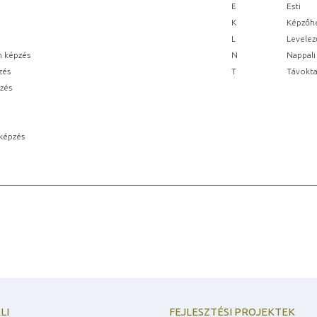
E
Esti
K
Képzőhe
L
Levelez
n képzés
N
Nappali
zés
T
Távokta
pzés
képzés
LI
FEJLESZTÉSI PROJEKTEK