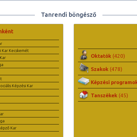
Tanrendi böngésző
nként
ar
i Kar Kecskemét
Oktatók
(420)
Kar
ga
Szakok
(478)
t
Képzési programo
ciális Képzési Kar
Tanszékek
(45)
ar
ága
képző Kar