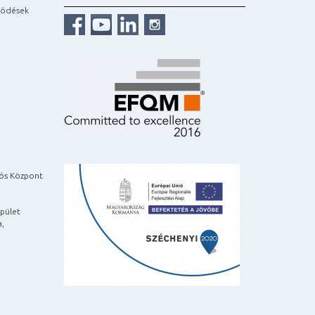
ködések
iós Központ
pület
a,