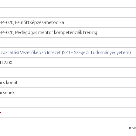
PE020, Felnőttképzés-metodika
PE020, Pedagógus mentor kompetenciák tréning
zoktatási Vezetőképző Intézet
(
SZTE Szegedi Tudományegyetem
)
ti 2.00
ncs korlát
ncsenek
Utols