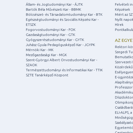
Állam- és Jogtudományi Kar - ÁJTK
Felvételi 
Bartók Béla Művészeti Kar - BBMK
Képzések
Bölcsészet- és Társadalomtudományi Kar - BTK
Miért az S
Egészségtudományi és Szociális Képzési Kar -
Nyílt napo
ETSZK
Hírek
Fogorvostudományi Kar - FOK
Pontkalkul
Gazdaságtudományi Kar - GTK
Gyógyszerésztudományi Kar - GYTK
AZ EGY
Juhász Gyula Pedagógusképző Kar - JGYPK
Rektori kö
Mérnöki Kar - MK
Szegedi T
Mezőgazdasági Kar - MGK
Bemutatko
Szent-Györgyi Albert Orvostudományi Kar -
Szervezeti 
SZAOK
Közérdekű
Természettudományi és Informatikai Kar - TTIK
Esélyegyen
SZTE Tanárképző Központ
E-ügyintéz
Alapítvány
Professzori
Akadémiku
Díszdoktor
Olimpikonj
Családbar
ELI-ALPS, 
Minőségüg
Szabályzat
Egyetemtö
Centenári