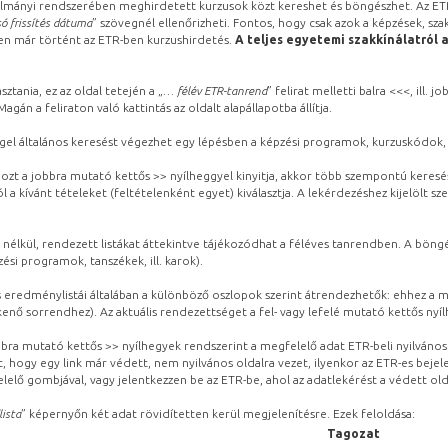
lmányi rendszerében meghirdetett kurzusok közt kereshet és böngészhet. Az ETR
ó frissítés dátuma
” szövegnél ellenőrizheti. Fontos, hogy csak azok a képzések, sza
ben már történt az ETR-ben kurzushirdetés.
A teljes egyetemi szakkínálatról 
sztania, ez az oldal tetején a „
… félév ETR-tanrend
” felirat melletti balra <<<, ill.
gán a feliraton való kattintás az oldalt alapállapotba állítja.
gel általános keresést végezhet egy lépésben a képzési programok, kurzuskódok, 
ozt a jobbra mutató kettős >> nyílheggyel kinyitja, akkor több szempontú keresé
l a kívánt tételeket (feltételenként egyet) kiválasztja. A lekérdezéshez kijelölt s
 nélkül, rendezett listákat áttekintve tájékozódhat a féléves tanrendben. A böng
ési programok, tanszékek, ill. karok).
eredménylistái általában a különböző oszlopok szerint átrendezhetők: ehhez a me
kenő sorrendhez). Az aktuális rendezettséget a fel- vagy lefelé mutató kettős nyí
obbra mutató kettős >> nyílhegyek rendszerint a megfelelő adat ETR-beli nyilváno
, hogy egy link már védett, nem nyilvános oldalra vezet, ilyenkor az ETR-es beje
lelő gombjával, vagy jelentkezzen be az ETR-be, ahol az adatlekérést a védett olda
lista
” képernyőn két adat rövidítetten kerül megjelenítésre. Ezek feloldása:
Tagozat