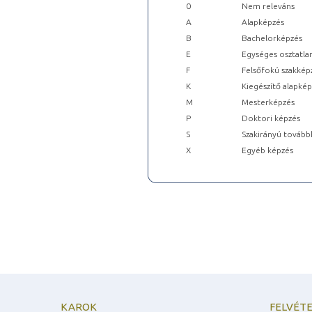
0
Nem releváns
A
Alapképzés
B
Bachelorképzés
E
Egységes osztatla
F
Felsőfokú szakkép
K
Kiegészítő alapké
M
Mesterképzés
P
Doktori képzés
S
Szakirányú tovább
X
Egyéb képzés
KAROK
FELVÉTE