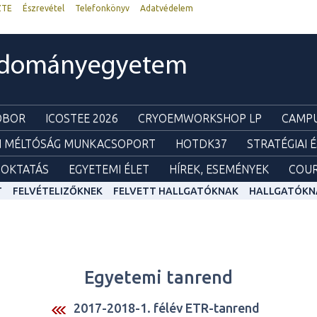
ZTE
Észrevétel
Telefonkönyv
Adatvédelem
udományegyetem
ZOBOR
ICOSTEE 2026
CRYOEMWORKSHOP LP
CAMPU
I MÉLTÓSÁG MUNKACSOPORT
HOTDK37
STRATÉGIAI 
OKTATÁS
EGYETEMI ÉLET
HÍREK, ESEMÉNYEK
COUR
T
FELVÉTELIZŐKNEK
FELVETT HALLGATÓKNAK
HALLGATÓKN
Egyetemi tanrend
2017-2018-1. félév ETR-tanrend