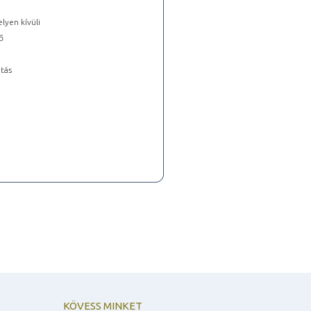
lyen kívüli
ő
tás
KÖVESS MINKET