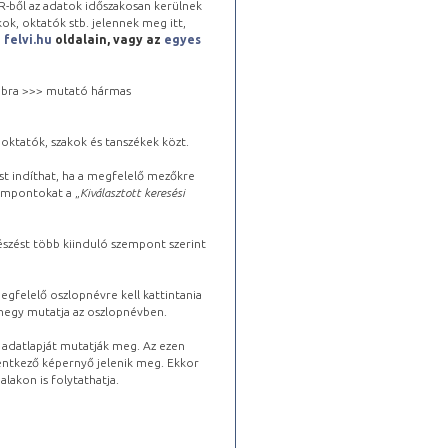
-ből az adatok időszakosan kerülnek
kok, oktatók stb. jelennek meg itt,
a
felvi.hu
oldalain, vagy az
egyes
 jobbra >>> mutató hármas
oktatók, szakok és tanszékek közt.
st indíthat, ha a megfelelő mezőkre
zempontokat a „
Kiválasztott keresési
észést több kiinduló szempont szerint
gfelelő oszlopnévre kell kattintania
lhegy mutatja az oszlopnévben.
s adatlapját mutatják meg. Az ezen
lentkező képernyő jelenik meg. Ekkor
lakon is folytathatja.