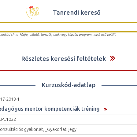
Tanrendi kereső
urzuskód címe, kódja, oktató, tanszék, szak vagy képzési program neve) első betűit.
Részletes keresési feltételek
Kurzuskód-adatlap
17-2018-1
edagógus mentor kompetenciák tréning
EPE1022
onzultációs gyakorlat, _Gyakorlati jegy