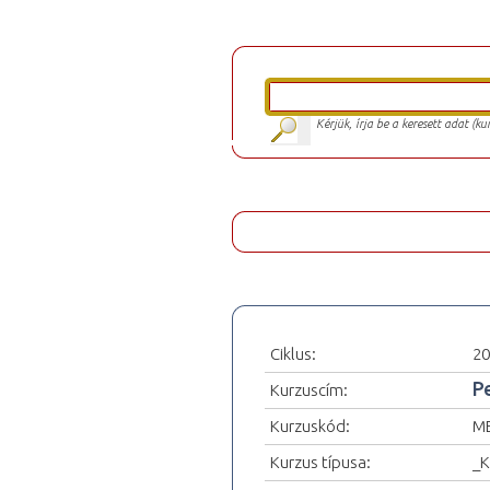
Kérjük, írja be a keresett adat (k
Ciklus:
20
P
Kurzuscím:
Kurzuskód:
M
Kurzus típusa:
_K