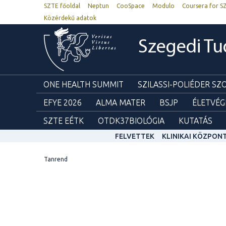
SZTE főoldal
Neptun
CooSpace
Modulo
Coursera for S
Közérdekű adatok
Szegedi T
ONE HEALTH SUMMIT
SZILASSI-POLIÉDER S
EFYE 2026
ALMA MATER
BSJP
ÉLETVÉG
SZTE EÉTK
OTDK37BIOLÓGIA
KUTATÁS
FELVETTEK
KLINIKAI KÖZPON
Tanrend