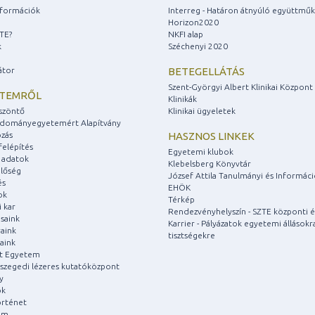
információk
Interreg - Határon átnyúló együttmű
Horizon2020
ZTE?
NKFI alap
k
Széchenyi 2020
átor
BETEGELLÁTÁS
Szent-Györgyi Albert Klinikai Központ
ETEMRŐL
Klinikák
szöntő
Klinikai ügyeletek
udományegyetemért Alapítvány
zás
HASZNOS LINKEK
felépítés
Egyetemi klubok
 adatok
Klebelsberg Könyvtár
lőség
József Attila Tanulmányi és Informác
és
EHÖK
ok
Térkép
 kar
Rendezvényhelyszín - SZTE központi é
saink
Karrier - Pályázatok egyetemi állásokr
aink
tisztségekre
aink
át Egyetem
a szegedi lézeres kutatóközpont
y
ok
rténet
um