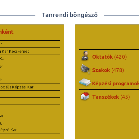
Tanrendi böngésző
nként
ar
i Kar Kecskemét
Oktatók
(420)
Kar
ga
Szakok
(478)
t
Képzési programo
ciális Képzési Kar
Tanszékek
(45)
ar
ága
képző Kar