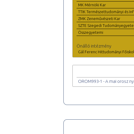
MK Mérnöki Kar
TTIK Természettudományi és Inf
ZMK Zeneművészeti Kar
SZTE Szegedi Tudományegyet
Összegyetemi
Önálló intézmény
Gál Ferenc Hittudományi Főisko
OROM993-1 - A mai orosz nye