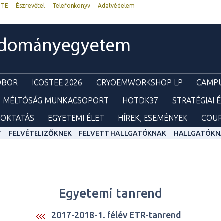
ZTE
Észrevétel
Telefonkönyv
Adatvédelem
udományegyetem
ZOBOR
ICOSTEE 2026
CRYOEMWORKSHOP LP
CAMPU
I MÉLTÓSÁG MUNKACSOPORT
HOTDK37
STRATÉGIAI 
OKTATÁS
EGYETEMI ÉLET
HÍREK, ESEMÉNYEK
COUR
T
FELVÉTELIZŐKNEK
FELVETT HALLGATÓKNAK
HALLGATÓKN
Egyetemi tanrend
2017-2018-1. félév ETR-tanrend