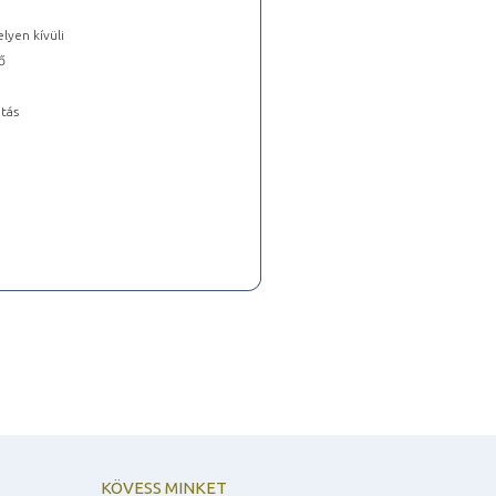
lyen kívüli
ő
tás
KÖVESS MINKET