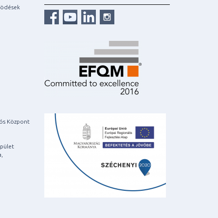
ködések
iós Központ
pület
a,