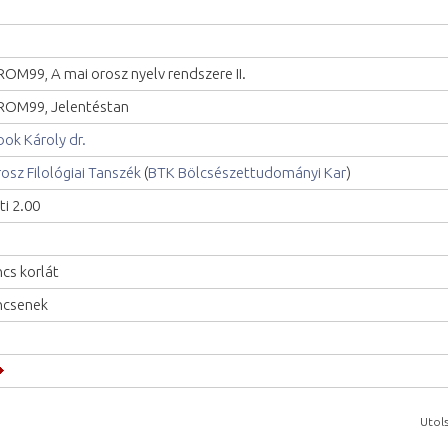
OM99, A mai orosz nyelv rendszere II.
OM99, Jelentéstan
bok Károly dr.
osz Filológiai Tanszék
(
BTK Bölcsészettudományi Kar
)
ti 2.00
ncs korlát
ncsenek
Utols