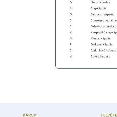
0
Nem releváns
A
Alapképzés
B
Bachelorképzés
E
Egységes osztatla
F
Felsőfokú szakkép
K
Kiegészítő alapké
M
Mesterképzés
P
Doktori képzés
S
Szakirányú tovább
X
Egyéb képzés
KAROK
FELVÉTE