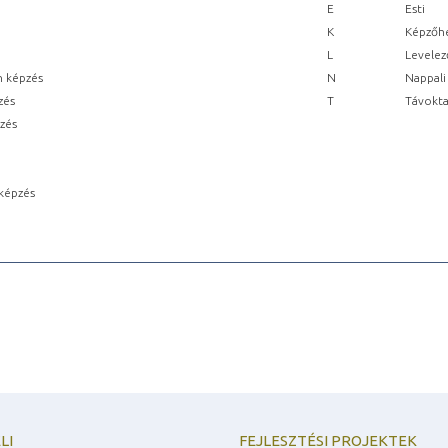
E
Esti
K
Képzőhe
L
Levelez
n képzés
N
Nappali
zés
T
Távokta
pzés
képzés
LI
FEJLESZTÉSI PROJEKTEK