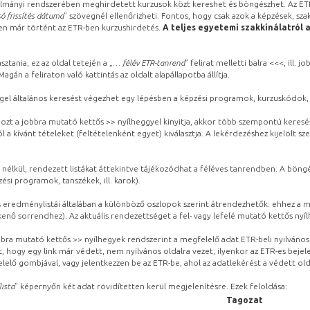
lmányi rendszerében meghirdetett kurzusok közt kereshet és böngészhet. Az ETR
ó frissítés dátuma
” szövegnél ellenőrizheti. Fontos, hogy csak azok a képzések, sza
ben már történt az ETR-ben kurzushirdetés.
A teljes egyetemi szakkínálatról 
sztania, ez az oldal tetején a „
… félév ETR-tanrend
” felirat melletti balra <<<, ill.
gán a feliraton való kattintás az oldalt alapállapotba állítja.
gel általános keresést végezhet egy lépésben a képzési programok, kurzuskódok, 
ozt a jobbra mutató kettős >> nyílheggyel kinyitja, akkor több szempontú keresé
l a kívánt tételeket (feltételenként egyet) kiválasztja. A lekérdezéshez kijelölt s
 nélkül, rendezett listákat áttekintve tájékozódhat a féléves tanrendben. A böng
ési programok, tanszékek, ill. karok).
eredménylistái általában a különböző oszlopok szerint átrendezhetők: ehhez a me
kenő sorrendhez). Az aktuális rendezettséget a fel- vagy lefelé mutató kettős nyí
obbra mutató kettős >> nyílhegyek rendszerint a megfelelő adat ETR-beli nyilváno
, hogy egy link már védett, nem nyilvános oldalra vezet, ilyenkor az ETR-es beje
lelő gombjával, vagy jelentkezzen be az ETR-be, ahol az adatlekérést a védett olda
lista
” képernyőn két adat rövidítetten kerül megjelenítésre. Ezek feloldása:
Tagozat