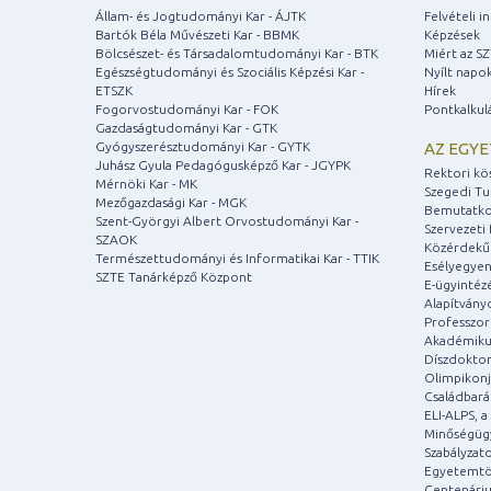
Állam- és Jogtudományi Kar - ÁJTK
Felvételi 
Bartók Béla Művészeti Kar - BBMK
Képzések
Bölcsészet- és Társadalomtudományi Kar - BTK
Miért az S
Egészségtudományi és Szociális Képzési Kar -
Nyílt napo
ETSZK
Hírek
Fogorvostudományi Kar - FOK
Pontkalkul
Gazdaságtudományi Kar - GTK
Gyógyszerésztudományi Kar - GYTK
AZ EGY
Juhász Gyula Pedagógusképző Kar - JGYPK
Rektori kö
Mérnöki Kar - MK
Szegedi T
Mezőgazdasági Kar - MGK
Bemutatko
Szent-Györgyi Albert Orvostudományi Kar -
Szervezeti 
SZAOK
Közérdekű
Természettudományi és Informatikai Kar - TTIK
Esélyegyen
SZTE Tanárképző Központ
E-ügyintéz
Alapítvány
Professzori
Akadémiku
Díszdoktor
Olimpikonj
Családbar
ELI-ALPS, 
Minőségüg
Szabályzat
Egyetemtö
Centenári