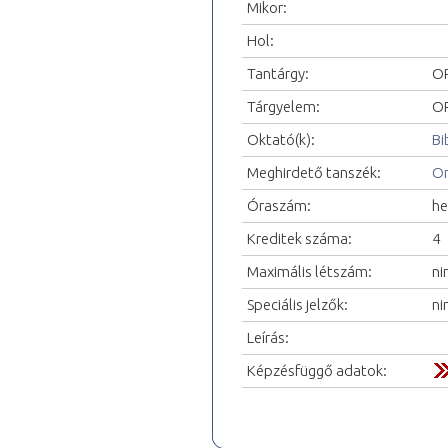
Mikor:
Hol:
Tantárgy:
OR
Tárgyelem:
OR
Oktató(k):
Bi
Meghirdető tanszék:
Or
Óraszám:
he
Kreditek száma:
4
Maximális létszám:
ni
Speciális jelzők:
ni
Leírás:
Képzésfüggő adatok: