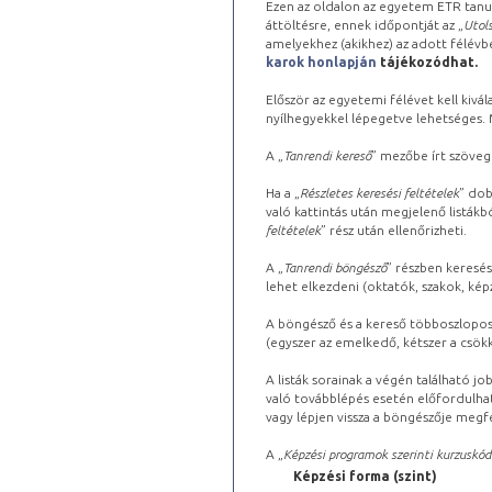
Ezen az oldalon az egyetem ETR tanu
áttöltésre, ennek időpontját az „
Utols
amelyekhez (akikhez) az adott félév
karok honlapján
tájékozódhat.
Először az egyetemi félévet kell kivála
nyílhegyekkel lépegetve lehetséges. Ma
A „
Tanrendi kereső
” mezőbe írt szöveg
Ha a „
Részletes keresési feltételek
” dob
való kattintás után megjelenő listákbó
feltételek
” rész után ellenőrizheti.
A „
Tanrendi böngésző
” részben keresés
lehet elkezdeni (oktatók, szakok, képz
A böngésző és a kereső többoszlopos 
(egyszer az emelkedő, kétszer a csök
A listák sorainak a végén található j
való továbblépés esetén előfordulhat
vagy lépjen vissza a böngészője megfe
A „
Képzési programok szerinti kurzuskód
Képzési forma (szint)