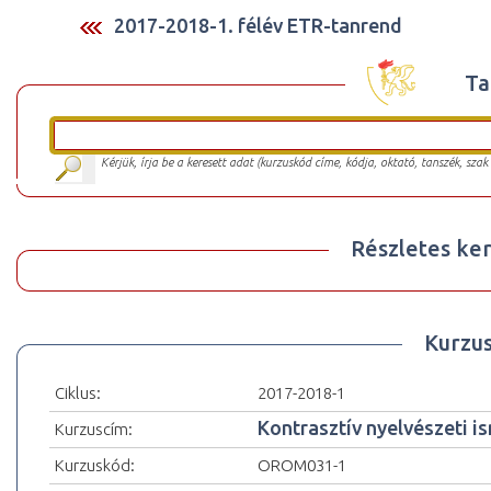
2017-2018-1. félév ETR-tanrend
Ta
Kérjük, írja be a keresett adat (kurzuskód címe, kódja, oktató, tanszék, szak
Részletes ker
Kurzu
Ciklus:
2017-2018-1
Kontrasztív nyelvészeti i
Kurzuscím:
Kurzuskód:
OROM031-1