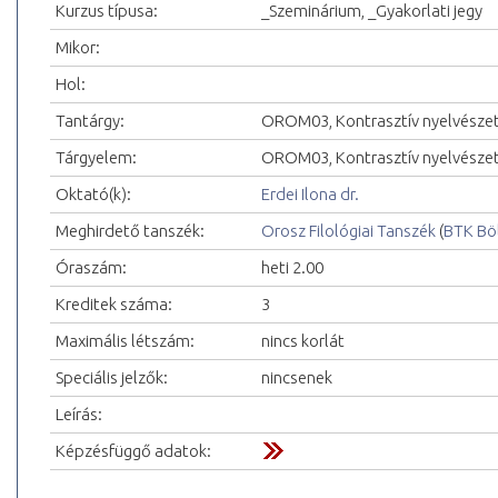
Kurzus típusa:
_Szeminárium, _Gyakorlati jegy
Mikor:
Hol:
Tantárgy:
OROM03, Kontrasztív nyelvészet
Tárgyelem:
OROM03, Kontrasztív nyelvészeti
Oktató(k):
Erdei Ilona dr.
Meghirdető tanszék:
Orosz Filológiai Tanszék
(
BTK Bö
Óraszám:
heti 2.00
Kreditek száma:
3
Maximális létszám:
nincs korlát
Speciális jelzők:
nincsenek
Leírás:
Képzésfüggő adatok: