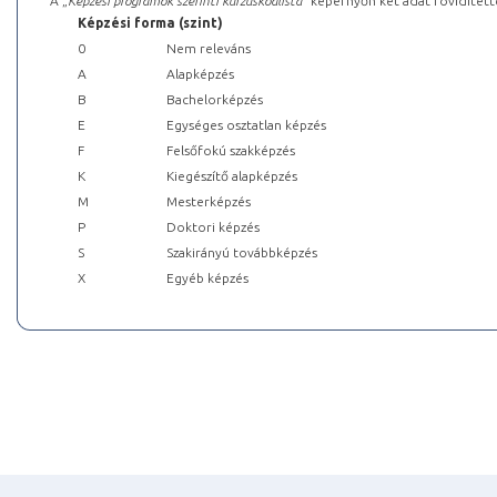
A „
Képzési programok szerinti kurzuskódlista
” képernyőn két adat rövidített
Képzési forma (szint)
0
Nem releváns
A
Alapképzés
B
Bachelorképzés
E
Egységes osztatlan képzés
F
Felsőfokú szakképzés
K
Kiegészítő alapképzés
M
Mesterképzés
P
Doktori képzés
S
Szakirányú továbbképzés
X
Egyéb képzés