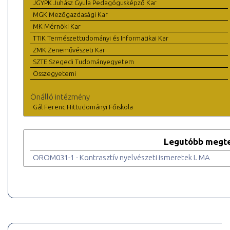
JGYPK Juhász Gyula Pedagógusképző Kar
MGK Mezőgazdasági Kar
MK Mérnöki Kar
TTIK Természettudományi és Informatikai Kar
ZMK Zeneművészeti Kar
SZTE Szegedi Tudományegyetem
Összegyetemi
Önálló intézmény
Gál Ferenc Hittudományi Főiskola
Legutóbb megte
OROM031-1 - Kontrasztív nyelvészeti ismeretek I. MA