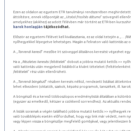
Ezen az oldalon az egyetem ETR tanulmányi rendszerében meghirdetett k
áttöltésre, ennek időpontját az „
Utolsó frissítés dátuma
” szövegnél ellenőr
amelyekhez (akikhez) az adott félévben már történt az ETR-ben kurzushi
karok honlapján
tájékozódhat.
Először az egyetemi félévet kell kiválasztania, ez az oldal tetején a „
… félé
nyílhegyekkel lépegetve lehetséges. Magán a feliraton való kattintás az old
A „
Tanrendi kereső
” mezőbe írt szöveggel általános keresést végezhet egy
Ha a „
Részletes keresési feltételek
” dobozt a jobbra mutató kettős >> nyílh
való kattintás után megjelenő listákból a kívánt tételeket (feltételenként
feltételek
” rész után ellenőrizheti.
A „
Tanrendi böngésző
” részben keresés nélkül, rendezett listákat áttekin
lehet elkezdeni (oktatók, szakok, képzési programok, tanszékek, ill. karok
A böngésző és a kereső többoszlopos eredménylistái általában a különböz
(egyszer az emelkedő, kétszer a csökkenő sorrendhez). Az aktuális rendez
A listák sorainak a végén található jobbra mutató kettős >> nyílhegyek r
való továbblépés esetén előfordulhat, hogy egy link már védett, nem nyi
vagy lépjen vissza a böngészője megfelelő gombjával, vagy jelentkezzen be