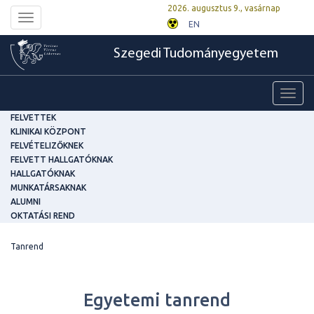
2026. augusztus 9., vasárnap
Toggle
EN
navigation
Szegedi Tudományegyetem
Toggl
navig
FELVETTEK
KLINIKAI KÖZPONT
FELVÉTELIZŐKNEK
FELVETT HALLGATÓKNAK
HALLGATÓKNAK
MUNKATÁRSAKNAK
ALUMNI
OKTATÁSI REND
Tanrend
Egyetemi tanrend