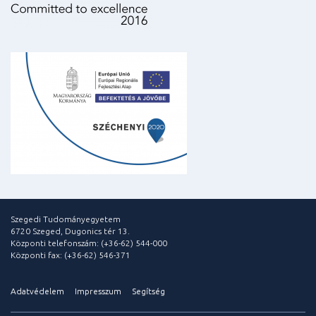
Szegedi Tudományegyetem
6720 Szeged, Dugonics tér 13.
Központi telefonszám: (+36-62) 544-000
Központi fax: (+36-62) 546-371
Adatvédelem
Impresszum
Segítség