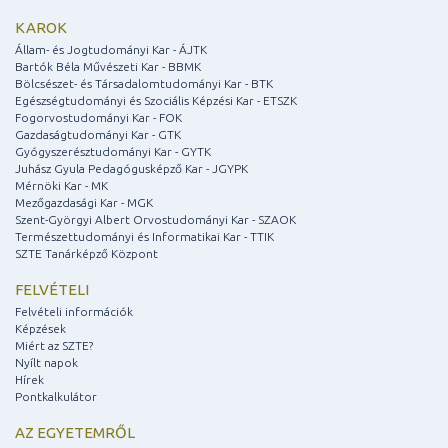
KAROK
Állam- és Jogtudományi Kar - ÁJTK
Bartók Béla Művészeti Kar - BBMK
Bölcsészet- és Társadalomtudományi Kar - BTK
Egészségtudományi és Szociális Képzési Kar - ETSZK
Fogorvostudományi Kar - FOK
Gazdaságtudományi Kar - GTK
Gyógyszerésztudományi Kar - GYTK
Juhász Gyula Pedagógusképző Kar - JGYPK
Mérnöki Kar - MK
Mezőgazdasági Kar - MGK
Szent-Györgyi Albert Orvostudományi Kar - SZAOK
Természettudományi és Informatikai Kar - TTIK
SZTE Tanárképző Központ
FELVÉTELI
Felvételi információk
Képzések
Miért az SZTE?
Nyílt napok
Hírek
Pontkalkulátor
AZ EGYETEMRŐL