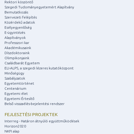
Rektori köszöntő
Szegedi Tudományegyetemért Alapítvány
Bemutatkozás
Szervezeti felépítés
Közérdekű adatok
Esélyegyenlőség
E-ügyintézés
Alapítványok
Professzori kar
Akadémikusaink
Díszdoktoraink
Olimpikonjaink
Családbarát Egyetem
ELI-ALPS, a szegedi lézeres kutatóközpont
Minőségügy
Szabályzatok
Egyetemtörténet
Centenárium
Egyetemi élet
Egyetemi Értesítő
Belső visszaélés-bejelentési rendszer
FEJLESZTÉSI PROJEKTEK
Interreg - Határon átnyúló együttműködések
Horizon2020
NKFI alap