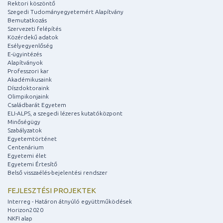
Rektori köszöntő
Szegedi Tudományegyetemért Alapítvány
Bemutatkozás
Szervezeti felépítés
Közérdekű adatok
Esélyegyenlőség
E-ügyintézés
Alapítványok
Professzori kar
Akadémikusaink
Díszdoktoraink
Olimpikonjaink
Családbarát Egyetem
ELI-ALPS, a szegedi lézeres kutatóközpont
Minőségügy
Szabályzatok
Egyetemtörténet
Centenárium
Egyetemi élet
Egyetemi Értesítő
Belső visszaélés-bejelentési rendszer
FEJLESZTÉSI PROJEKTEK
Interreg - Határon átnyúló együttműködések
Horizon2020
NKFI alap