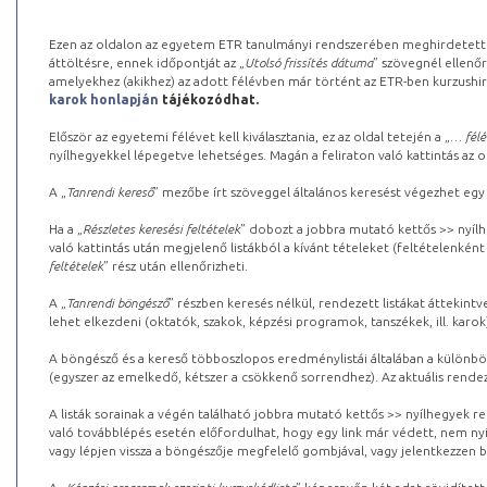
Ezen az oldalon az egyetem ETR tanulmányi rendszerében meghirdetett k
áttöltésre, ennek időpontját az „
Utolsó frissítés dátuma
” szövegnél ellenőr
amelyekhez (akikhez) az adott félévben már történt az ETR-ben kurzushi
karok honlapján
tájékozódhat.
Először az egyetemi félévet kell kiválasztania, ez az oldal tetején a „
… félé
nyílhegyekkel lépegetve lehetséges. Magán a feliraton való kattintás az old
A „
Tanrendi kereső
” mezőbe írt szöveggel általános keresést végezhet egy
Ha a „
Részletes keresési feltételek
” dobozt a jobbra mutató kettős >> nyílh
való kattintás után megjelenő listákból a kívánt tételeket (feltételenként
feltételek
” rész után ellenőrizheti.
A „
Tanrendi böngésző
” részben keresés nélkül, rendezett listákat áttekin
lehet elkezdeni (oktatók, szakok, képzési programok, tanszékek, ill. karok
A böngésző és a kereső többoszlopos eredménylistái általában a különböz
(egyszer az emelkedő, kétszer a csökkenő sorrendhez). Az aktuális rendez
A listák sorainak a végén található jobbra mutató kettős >> nyílhegyek r
való továbblépés esetén előfordulhat, hogy egy link már védett, nem nyi
vagy lépjen vissza a böngészője megfelelő gombjával, vagy jelentkezzen be