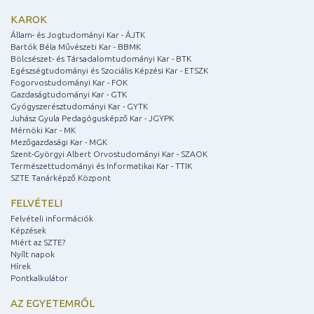
KAROK
Állam- és Jogtudományi Kar - ÁJTK
Bartók Béla Művészeti Kar - BBMK
Bölcsészet- és Társadalomtudományi Kar - BTK
Egészségtudományi és Szociális Képzési Kar - ETSZK
Fogorvostudományi Kar - FOK
Gazdaságtudományi Kar - GTK
Gyógyszerésztudományi Kar - GYTK
Juhász Gyula Pedagógusképző Kar - JGYPK
Mérnöki Kar - MK
Mezőgazdasági Kar - MGK
Szent-Györgyi Albert Orvostudományi Kar - SZAOK
Természettudományi és Informatikai Kar - TTIK
SZTE Tanárképző Központ
FELVÉTELI
Felvételi információk
Képzések
Miért az SZTE?
Nyílt napok
Hírek
Pontkalkulátor
AZ EGYETEMRŐL