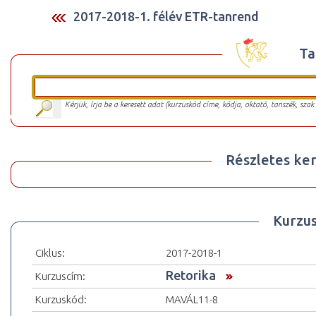
2017-2018-1. félév ETR-tanrend
Ta
Kérjük, írja be a keresett adat (kurzuskód címe, kódja, oktató, tanszék, szak
Részletes ker
Kurzu
Ciklus:
2017-2018-1
Retorika
Kurzuscím:
Kurzuskód:
MAVÁL11-8