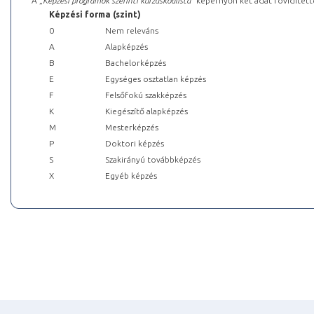
A „
Képzési programok szerinti kurzuskódlista
” képernyőn két adat rövidített
Képzési forma (szint)
0
Nem releváns
A
Alapképzés
B
Bachelorképzés
E
Egységes osztatlan képzés
F
Felsőfokú szakképzés
K
Kiegészítő alapképzés
M
Mesterképzés
P
Doktori képzés
S
Szakirányú továbbképzés
X
Egyéb képzés