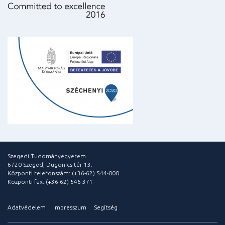
Szegedi Tudományegyetem
6720 Szeged, Dugonics tér 13.
Központi telefonszám: (+36-62) 544-000
Központi fax: (+36-62) 546-371
Adatvédelem
Impresszum
Segítség