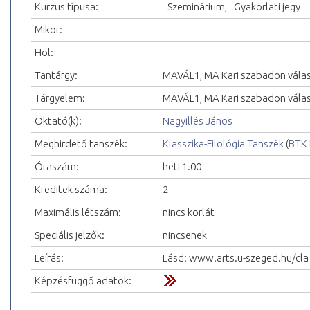
Kurzus típusa:
_Szeminárium, _Gyakorlati jegy
Mikor:
Hol:
Tantárgy:
MAVÁL1, MA Kari szabadon vála
Tárgyelem:
MAVÁL1, MA Kari szabadon vála
Oktató(k):
Nagyillés János
Meghirdető tanszék:
Klasszika-Filológia Tanszék
(
BTK 
Óraszám:
heti 1.00
Kreditek száma:
2
Maximális létszám:
nincs korlát
Speciális jelzők:
nincsenek
Leírás:
Lásd: www.arts.u-szeged.hu/cla
Képzésfüggő adatok: