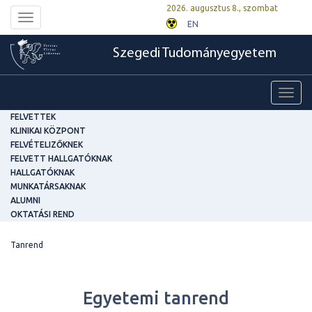
2026. augusztus 8., szombat
Toggle
EN
navigation
Szegedi Tudományegyetem
Toggl
navig
FELVETTEK
KLINIKAI KÖZPONT
FELVÉTELIZŐKNEK
FELVETT HALLGATÓKNAK
HALLGATÓKNAK
MUNKATÁRSAKNAK
ALUMNI
OKTATÁSI REND
Tanrend
Egyetemi tanrend